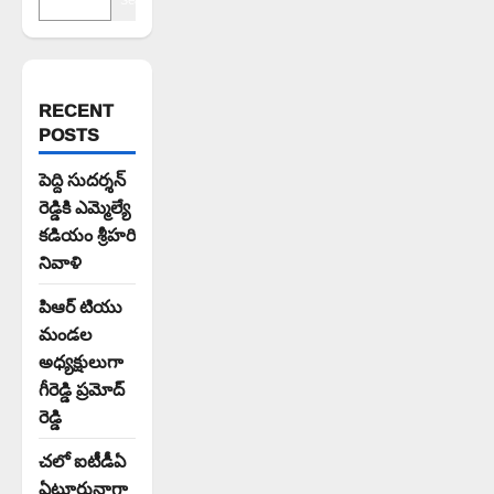
RECENT
POSTS
పెద్ది సుదర్శన్
రెడ్డికి ఎమ్మెల్యే
కడియం శ్రీహరి
నివాళి
పిఆర్ టియు
మండల
అధ్యక్షులుగా
గీరెడ్డి ప్రమోద్
రెడ్డి
చలో ఐటీడీఏ
ఏటూరునాగా