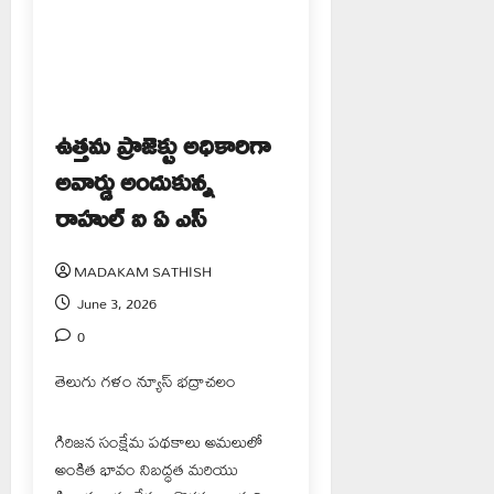
ఉత్తమ ప్రాజెక్టు అధికారిగా
అవార్డు అందుకున్న
రాహుల్ ఐ ఏ ఎస్
MADAKAM SATHISH
June 3, 2026
0
తెలుగు గళం న్యూస్ భద్రాచలం
గిరిజన సంక్షేమ పథకాలు అమలులో
అంకిత భావం నిబద్ధత మరియు