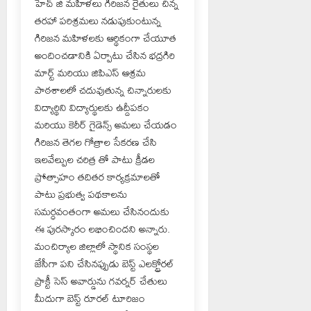
హెచ్ జి మహిళలు గిరిజన రైతులు చిన్న
తరహా పరిశ్రమలు నడుపుకుంటున్న
గిరిజన మహిళలకు ఆర్థికంగా చేయూత
అందించడానికి ఏర్పాటు చేసిన భద్రగిరి
మార్ట్ మరియు జిపిఎస్ ఆశ్రమ
పాఠశాలలో చదువుతున్న చిన్నారులకు
విద్యార్థిని విద్యార్థులకు ఉద్దీపకం
మరియు కెరీర్ గైడెన్స్ అమలు చేయడం
గిరిజన తెగల గోత్రాల సేకరణ చేసి
ఇలవేల్పుల చరిత్ర తో పాటు క్రీడల
ప్రోత్సాహం తదితర కార్యక్రమాలతో
పాటు ప్రభుత్వ పథకాలను
సమర్ధవంతంగా అమలు చేసినందుకు
ఈ పురస్కారం లభించిందని అన్నారు.
మంచిర్యాల జిల్లాలో స్థానిక సంస్థల
జేసీగా పని చేసినప్పుడు బెస్ట్ ఎలక్ట్రోరల్
ప్రాక్టీ సెస్ అవార్డును గవర్నర్ చేతులు
మీదుగా బెస్ట్ రూరల్ టూరిజం