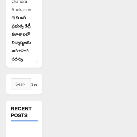
chandra
Shekar
on
జె.వి.ఆర్.
ప్రభుత్వ డిగ్రీ
కళాశాలలో
విద్యార్థులకు
అవగాహన
సదస్సు
Search
for:
RECENT
POSTS
పెద్ది సుదర్శన్