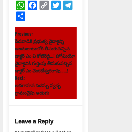
WhatsApp
Facebook
Copy
Twitter
Telegram
Link
Share
P
Previous:
పేదవాడికి ప్రభుత్వ వైద్యాన్ని
o
అందుబాటులోకి తీసుకువచ్చిన
s
డాక్టర్ ఎం వి కోటిరెడ్డి…! హోమియో
వైద్యానికి గుర్తింపు తీసుకువచ్చిన
t
డాక్టర్ ఎం వెంకటేశ్వరరావు……!
Next:
n
అవగాహన సదస్సు స్వచ్ఛ
గ్రామంవైపు అడుగు
a
v
i
Leave a Reply
Your email address will not be