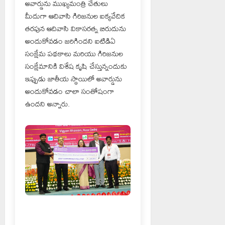
అవార్డును ముఖ్యమంత్రి చేతులు
మీదుగా ఆదివాసి గిరిజనుల ఐక్యవేదిక
తరపున ఆదివాసి వికాసరత్న బిరుదును
అందుకోవడం జరిగిందని ఐటిడిఏ
సంక్షేమ పథకాలు మరియు గిరిజనుల
సంక్షేమానికి విశేష కృషి చేస్తున్నందుకు
ఇప్పుడు జాతీయ స్థాయిలో అవార్డును
అందుకోవడం చాలా సంతోషంగా
ఉందని అన్నారు.