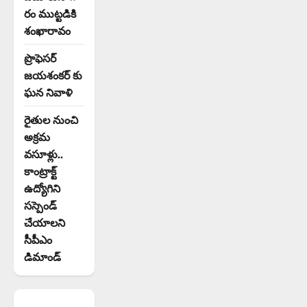
రం ముట్టడికి
శంఖారావం
ప్రొఫెసర్
జయశంకర్ కు
ఘన నివాళి
రైతుల నుంచి
అక్రమ
వసూళ్లు..
కాంట్రాక్ట్
ఉద్యోగిని
సస్పెండ్
చేయాలని
సీపీఎం
డిమాండ్