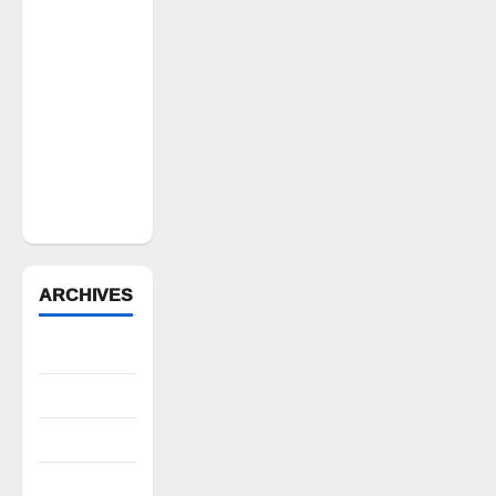
అక్రమ
వసూళ్లు..
కాంట్రాక్ట్
ఉద్యోగిని
సస్పెండ్
చేయాలని
సీపీఎం
డిమాండ్
ARCHIVES
August 2026
July 2026
June 2026
May 2026