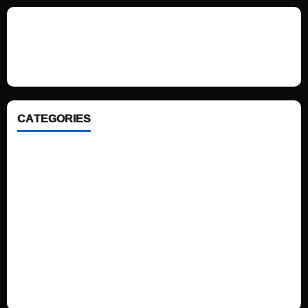
We love WordPress and we are here to provide you with professional
looking WordPress themes so that you can take your website one step
ahead. We focus on simplicity, elegant design and clean code.
CATEGORIES
Home
Sports
Politics
Technology
Fashion
Health