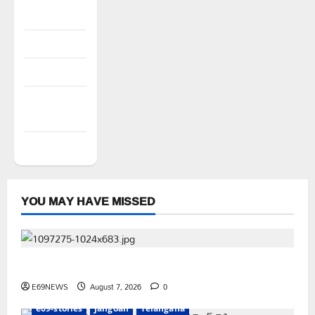
Register
Log in
Entries feed
Comments
feed
WordPress.org
YOU MAY HAVE MISSED
పెద్ది సుదర్శన్ రెడ్డికి ఎమ్మెల్యే కడియం శ్రీహరి నివాళి
E69NEWS
August 7, 2026
0
e69-stories
Jangoan
Telangana