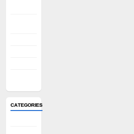
November
2022
October
2022
August 2022
July 2022
March 2022
February
2022
CATEGORIES
Anantapur
Andhra