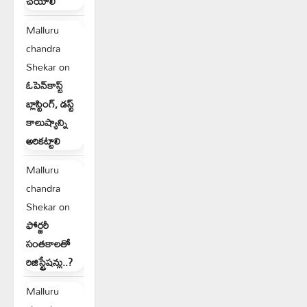
చేయాలి
Malluru
chandra
Shekar
on
ఓపెన్‌కాస్ట్
బ్లాస్టింగ్, డస్ట్
కాలుష్యాన్ని
అరికట్టాలి
Malluru
chandra
Shekar
on
ఫోర్జరీ
సంతకాలతో
రిజిస్ట్రేషన్లు..?
Malluru