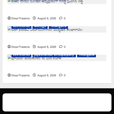
పిఆర్ టియు మండల అధ్యక్షులుగా గీరెడ్డి ప్రమోద్ రెడ్డి
Divya Prasanna
August 6, 2026
0
e69-stories
Mulugu
Telangana
చలో ఐటీడీఏ ఏటూరునాగారం ముట్టడికి శంఖారావం
Divya Prasanna
August 6, 2026
0
e69-stories
Jayashankar Bhoopalpally
Telangana
ప్రొఫెసర్ జయశంకర్ కు ఘన నివాళి
Divya Prasanna
August 6, 2026
0