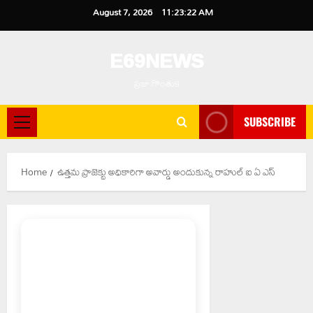
Skip
August 7, 2026
11:23:23 AM
to
content
E69NEWS
ప్రజా గొంతుక
SUBSCRIBE
Primary
Menu
Home
ఉత్తమ ప్రాజెక్టు అధికారిగా అవార్డు అందుకున్న రాహుల్ ఐ ఏ ఎస్