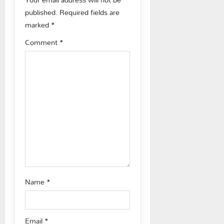
g
published.
Required fields are
a
marked
*
t
Comment
*
i
o
n
Name
*
Email
*