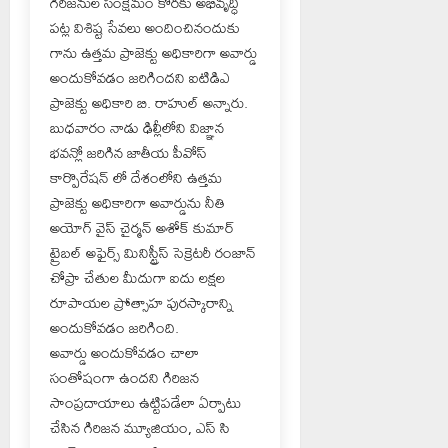
గిరిజనుల సంక్షేమం కొరకు అభివృద్ధి
పట్ల విశిష్ట సేవలు అందించినందుకు
గాను ఉత్తమ ప్రాజెక్టు అధికారిగా అవార్డు
అందుకోవడం జరిగిందని ఐటిడిఎ
ప్రాజెక్టు అధికారి బి. రాహుల్ అన్నారు.
బుధవారం నాడు ఢిల్లీలోని విజ్ఞాన
భవన్లో జరిగిన జాతీయ పీవోస్
కార్పొరేషన్ లో దేశంలోని ఉత్తమ
ప్రాజెక్టు అధికారిగా అవార్డును నీతి
అయోగ్ వైస్ చైర్మన్ అశోక్ కుమార్
ట్రైబల్ అఫైర్స్ మినిస్ట్రీస్ సెక్రెటరీ రంజాన్
చోప్రా చేతుల మీదుగా ఐదు లక్షల
రూపాయల ప్రోత్సాహ పురస్కారాన్ని
అందుకోవడం జరిగింది.
అవార్డు అందుకోవడం చాలా
సంతోషంగా ఉందని గిరిజన
సాంప్రదాయాలు ఉట్టిపడేలా ఏర్పాటు
చేసిన గిరిజన మ్యూజియం, ఎస్ సి