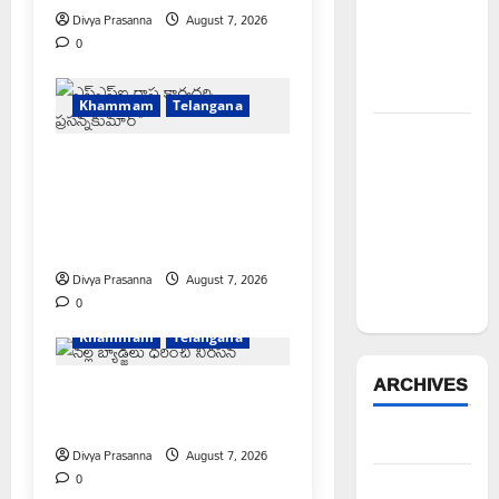
చేయూత
Divya Prasanna
August 7, 2026
ఫౌండేషన్
0
మానవతా
సహాయం
Khammam
Telangana
పోడు
కూటమి ప్రభుత్వం ఎన్నికల ముందు
భూముల్లో
విద్యార్థులకు ఇచ్చిన హామీలను
ఫారెస్ట్
వెంటనే అమలు చేయాలి:
ట్రెంచింగ్‌పై
ఎస్ఎఫ్ఐ”
భగ్గుమన్న
మల్యాల
Divya Prasanna
August 7, 2026
గ్రామస్థులు
0
Khammam
Telangana
ARCHIVES
పీఆర్సీ సమస్యల పరిష్కారానికి నల్ల
బ్యాడ్జీలతో ఉపాధ్యాయుల నిరసన”
August 2026
Divya Prasanna
August 7, 2026
0
July 2026