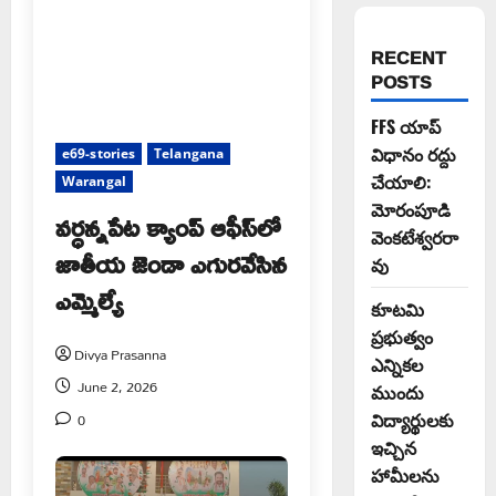
RECENT
POSTS
FFS యాప్
విధానం రద్దు
e69-stories
Telangana
చేయాలి:
Warangal
మోరంపూడి
వర్ధన్నపేట క్యాంప్ ఆఫీస్‌లో
వెంకటేశ్వరరా
జాతీయ జెండా ఎగురవేసిన
వు
ఎమ్మెల్యే
కూటమి
ప్రభుత్వం
Divya Prasanna
ఎన్నికల
June 2, 2026
ముందు
0
విద్యార్థులకు
ఇచ్చిన
హామీలను