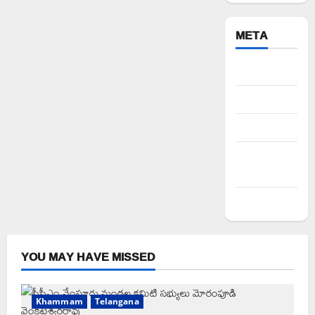
META
Register
Log in
Entries feed
Comments
feed
WordPress.org
YOU MAY HAVE MISSED
Khammam
Telangana