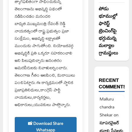
త్యాగఫలితంగా సాధించుకున్న
తెలంగాణను అభివృద్ధి పథంలో
పోడు
నడిపించడం మనందరి
భూముల్లో
బాధ్యత.ముఖ్యమంత్రి రేవంత్ రెడ్డి
ఫారెస్ట్
నాయకత్వంలో రాష్ట్ర ప్రభుత్వం ప్రజా
ట్రెంచింగ్‌పై
సంక్షేమం, అభివృద్ధి లక్ష్యాలతో
భగ్గుమన్న
ముందుకు సాగుతోంది. నియోజకవర్గ
మల్యాల
అభివృద్ధికి ప్రతి ఒక్కరూ సహకరించాలి
గ్రామస్థులు
అని పిలుపునిచ్చారు.అనంతరం
అమరవీరులకు నివాళులర్పించారు.
తెలంగాణ గీతం ఆలపించి, మిఠాయిలు
RECENT
పంచిపెట్టారు.ఈ కార్యక్రమంలో స్థానిక
COMMENTS
ప్రజాప్రతినిధులు,కాంగ్రెస్ పార్టీ
నాయకులు,కార్యకర్తలు,
Malluru
అధికారులు,యువకులు పాల్గొన్నారు.
chandra
Shekar
on
సూపరవైజర్
📸 Download Share
Whatsapp
భవాని సేవలకు