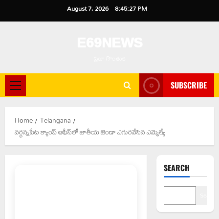
Skip
August 7, 2026
8:45:27 PM
to
content
E69NEWS
ప్రజా గొంతుక
SUBSCRIBE
Primary
Menu
Home
Telangana
వర్ధన్నపేట క్యాంప్ ఆఫీస్‌లో జాతీయ జెండా ఎగురవేసిన ఎమ్మెల్యే
SEARCH
Search