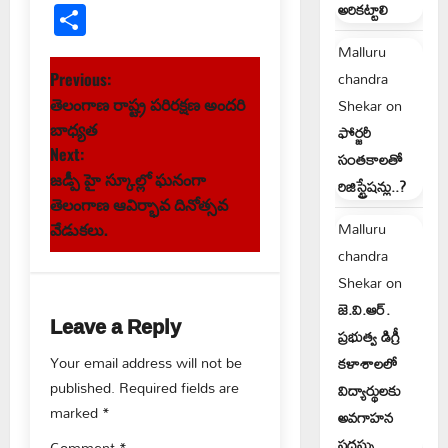
Link
Share
అరికట్టాలి
Malluru
P
chandra
Previous:
Shekar
on
తెలంగాణ రాష్ట్ర పరిరక్షణ అందరి
o
బాధ్యత
ఫోర్జరీ
s
Next:
సంతకాలతో
జడ్పీ హై స్కూల్లో ఘనంగా
రిజిస్ట్రేషన్లు..?
t
తెలంగాణ ఆవిర్భావ దినోత్సవ
Malluru
వేడుకలు.
n
chandra
Shekar
on
a
జె.వి.ఆర్.
Leave a Reply
v
ప్రభుత్వ డిగ్రీ
Your email address will not be
కళాశాలలో
i
published.
Required fields are
విద్యార్థులకు
g
marked
*
అవగాహన
సదస్సు
Comment
*