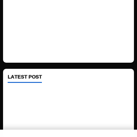
Sports
Politics
Technology
Fashion
Health
LATEST POST
See latest Trump and Biden polling of America
Electric trains in Ukrainian cities
A volcano is erupting again in Japan
A healthy diet is always better than dieting.