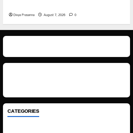
సహాయం
Divya Prasanna
August 7, 2026
0
We love WordPress and we are here to provide you with professional
looking WordPress themes so that you can take your website one step
ahead. We focus on simplicity, elegant design and clean code.
CATEGORIES
Home