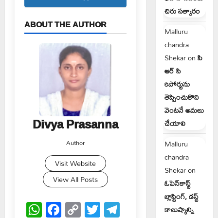
చిరు సత్కారం
ABOUT THE AUTHOR
Malluru
chandra
Shekar
on
పి
ఆర్ సి
రిపోర్టును
తెప్పించుకొని
వెంటనే అమలు
Divya Prasanna
చేయాలి
Author
Malluru
chandra
Visit Website
Shekar
on
View All Posts
ఓపెన్‌కాస్ట్
బ్లాస్టింగ్, డస్ట్
WhatsApp
Facebook
Copy
Twitter
Telegram
కాలుష్యాన్ని