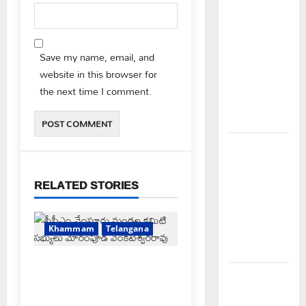
విద్యార్థులకు
ఇచ్చిన
హామీలను
Save my name, email, and
వెంటనే
website in this browser for
అమలు
the next time I comment.
చేయాలి:
ఎస్ఎఫ్ఐ”
పీఆర్సీ
సమస్యల
పరిష్కారానికి
RELATED STORIES
నల్ల
బ్యాడ్జీలతో
Khammam
Telangana
ఉపాధ్యాయుల
నిరసన”
FFS యాప్ విధానం రద్దు
ఆపదలో ఉన్న
చేయాలి: మోరంపూడి
కుటుంబానికి
వెంకటేశ్వరరావు