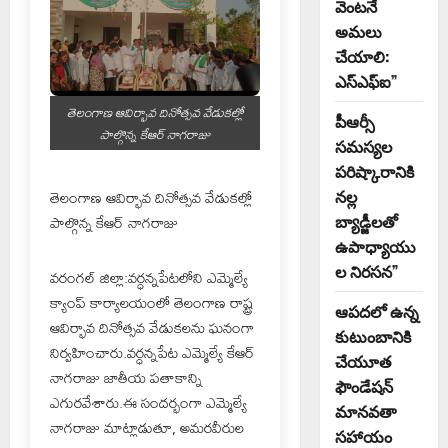
వెంటనే
అమలు
చేయాలి:
ఎస్ఎఫ్ఐ”
తెలంగాణ ఆవిర్భావ దినోత్సవ వేడుకల్లో
పీఆర్సీ
పాల్గొన్న కేఆర్ నాగరాజు
సమస్యల
పరిష్కారానికి
తెలంగాణ ఆవిర్భావ దినోత్సవ వేడుకల్లో
నల్ల
పాల్గొన్న కేఆర్ నాగరాజు
బ్యాడ్జీలతో
ఉపాధ్యాయు
ల నిరసన”
వరంగల్ జిల్లా:వర్ధన్నపేటలోని ఎమ్మెల్యే
క్యాంప్ కార్యాలయంలో తెలంగాణ రాష్ట్ర
ఆపదలో ఉన్న
ఆవిర్భావ దినోత్సవ వేడుకలను ఘనంగా
కుటుంబానికి
నిర్వహించారు.వర్ధన్నపేట ఎమ్మెల్యే కేఆర్
చేయూత
నాగరాజు జాతీయ పతాకాన్ని
ఫౌండేషన్
ఎగురవేశారు.ఈ సందర్భంగా ఎమ్మెల్యే
మానవతా
నాగరాజు మాట్లాడుతూ, అమరవీరుల
సహాయం