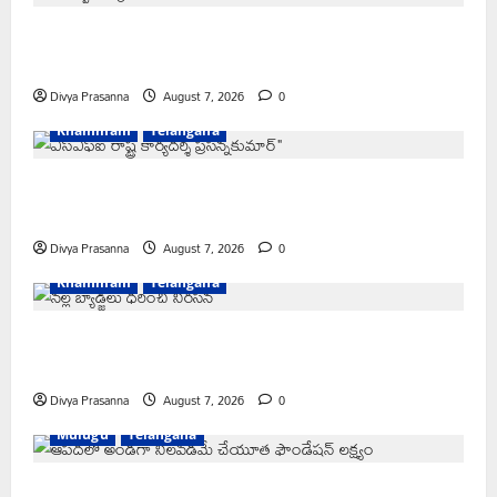
FFS యాప్ విధానం రద్దు చేయాలి: మోరంపూడి
వెంకటేశ్వరరావు
Divya Prasanna
August 7, 2026
0
Khammam
Telangana
కూటమి ప్రభుత్వం ఎన్నికల ముందు విద్యార్థులకు ఇచ్చిన హామీలను
వెంటనే అమలు చేయాలి: ఎస్ఎఫ్ఐ”
Divya Prasanna
August 7, 2026
0
Khammam
Telangana
పీఆర్సీ సమస్యల పరిష్కారానికి నల్ల బ్యాడ్జీలతో ఉపాధ్యాయుల
నిరసన”
Divya Prasanna
August 7, 2026
0
Mulugu
Telangana
ఆపదలో ఉన్న కుటుంబానికి చేయూత ఫౌండేషన్ మానవతా