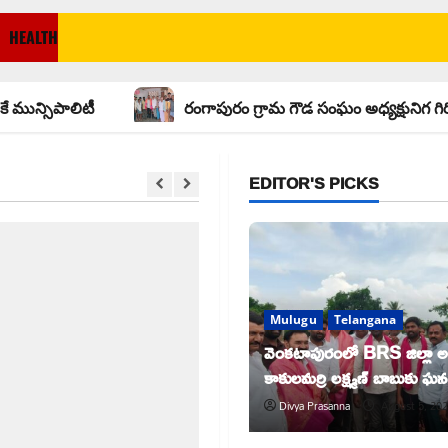
HEALTH
లిటీ
రంగాపురం గ్రామ గౌడ సంఘం అధ్యక్షునిగ గిరిగాని వీరభద్
EDITOR'S PICKS
Mulugu
Telangana
వెంకటాపురంలో BRS జిల్లా అధ్
కాకులమర్రి లక్ష్మణ్ బాబుకు ఘ
Divya Prasanna
August 5, 20