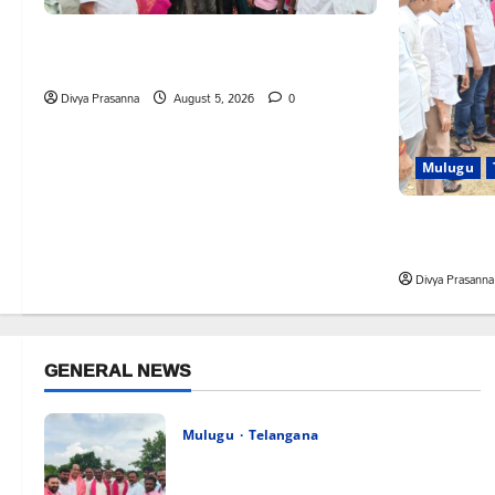
వెంకటాపురంలో BRS జిల్లా అధ్యక్షులు కాకులమర్రి
లక్ష్మణ్ బాబుకు ఘన సన్మానం
Divya Prasanna
August 5, 2026
0
Mulugu
తేజశ్రీ కుటుంబ
లక్ష్మణ్ బాబు
Divya Prasanna
GENERAL NEWS
Mulugu
Telangana
వెంకటాపురంలో BRS జిల్లా అధ్యక్షులు కాకులమర్రి
లక్ష్మణ్ బాబుకు ఘన సన్మానం