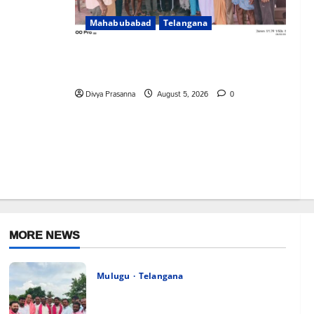
Mahabubabad
Telangana
రంగాపురం గ్రామ గౌడ సంఘం అధ్యక్షునిగ గిరిగాని
వీరభద్రం గౌడ్
Divya Prasanna
August 5, 2026
0
MORE NEWS
Mulugu
Telangana
వెంకటాపురంలో BRS జిల్లా అధ్యక్షులు కాకులమర్రి
లక్ష్మణ్ బాబుకు ఘన సన్మానం