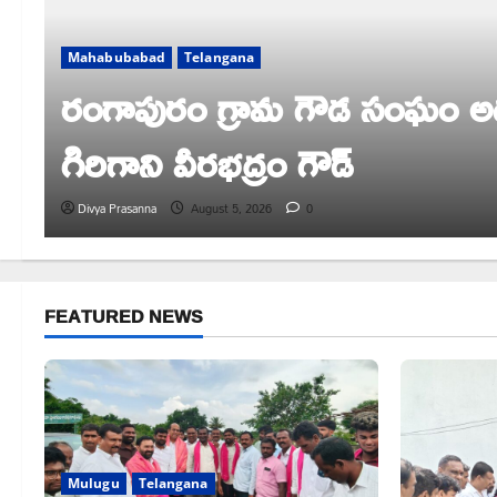
Mahabubabad
Telangana
రంగాపురం గ్రామ గౌడ సంఘం అధ్య
గిరిగాని వీరభద్రం గౌడ్
Divya Prasanna
August 5, 2026
0
FEATURED NEWS
Mulugu
Telangana