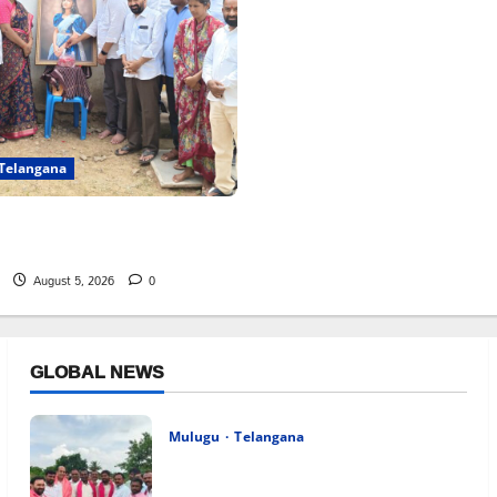
Telangana
ాన్ని పరామర్శించిన కాకులమర్రి
August 5, 2026
0
GLOBAL NEWS
Mulugu
Telangana
వెంకటాపురంలో BRS జిల్లా అధ్యక్షులు కాకులమర్రి
లక్ష్మణ్ బాబుకు ఘన సన్మానం