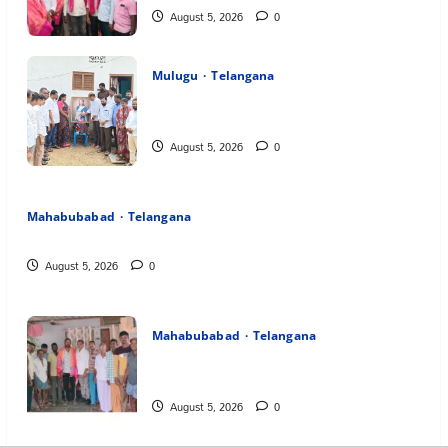
August 5, 2026
0
Mulugu
Telangana
తేజశ్రీ కుటుంబాన్ని పరామర్శించిన కాకులమర్రి
లక్ష్మణ్ బాబు
August 5, 2026
0
Mahabubabad
Telangana
పేరుకే మున్సిపాలిటీ
August 5, 2026
0
Mahabubabad
Telangana
రంగాపురం గ్రామ గౌడ సంఘం అధ్యక్షునిగ గిరిగాని
వీరభద్రం గౌడ్
August 5, 2026
0