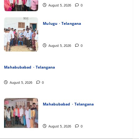
August 5, 2026
0
Mulugu
Telangana
తేజశ్రీ కుటుంబాన్ని పరామర్శించిన కాకులమర్రి
లక్ష్మణ్ బాబు
August 5, 2026
0
Mahabubabad
Telangana
పేరుకే మున్సిపాలిటీ
August 5, 2026
0
Mahabubabad
Telangana
రంగాపురం గ్రామ గౌడ సంఘం అధ్యక్షునిగ గిరిగాని
వీరభద్రం గౌడ్
August 5, 2026
0