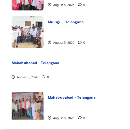
August 5, 2026
0
Mulugu
Telangana
తేజశ్రీ కుటుంబాన్ని పరామర్శించిన కాకులమర్రి
లక్ష్మణ్ బాబు
August 5, 2026
0
Mahabubabad
Telangana
పేరుకే మున్సిపాలిటీ
August 5, 2026
0
Mahabubabad
Telangana
రంగాపురం గ్రామ గౌడ సంఘం అధ్యక్షునిగ గిరిగాని
వీరభద్రం గౌడ్
August 5, 2026
0