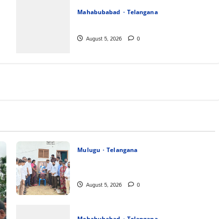
Mahabubabad
Telangana
పేరుకే మున్సిపాలిటీ
August 5, 2026
0
Mulugu
Telangana
తేజశ్రీ కుటుంబాన్ని పరామర్శించిన కాకులమర్రి లక్ష్మణ్
బాబు
August 5, 2026
0
Mahabubabad
Telangana