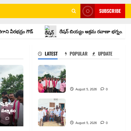
SUBSCRIBE
రం గౌడ్
రేషన్ బియ్యం అక్రమ రవాణా భగ్నం.. లారీ స్వాధీనం
LATEST
POPULAR
UPDATE
వెంకటాపురంలో BRS జిల్లా
అధ్యక్షులు కాకులమర్రి లక్ష్మణ్
బాబుకు ఘన సన్మానం
August 5, 2026
0
తేజశ్రీ కుటుంబాన్ని
యక్షులు
పరామర్శించిన కాకులమర్రి
న సన్మానం
లక్ష్మణ్ బాబు
26
0
August 5, 2026
0