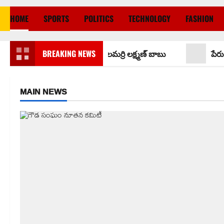
HOME
SPORTS
POLITICS
TECHNOLOGY
FASHION
ాన్ని పరామర్శించిన కాకులమర్రి లక్ష్మణ్ బాబు
BREAKING NEWS
పేరుకే మున్సిపా
MAIN NEWS