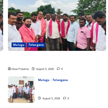
Mulugu
Telangana
వెంకటాపురంలో BRS జిల్లా అధ్యక్షులు కాకులమర్రి లక్ష్మణ్ బాబుకు ఘన
సన్మానం
Divya Prasanna
August 5, 2026
0
Mulugu
Telangana
్
తేజశ్రీ కుటుంబాన్ని పరామర్శించిన కాకులమర్రి లక్ష్మణ్
బాబు
August 5, 2026
0