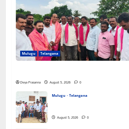
Mulugu
Telangana
వెంకటాపురంలో BRS జిల్లా అధ్యక్షులు కాకులమర్రి లక్ష్మణ్ బాబుకు ఘన
సన్మానం
Divya Prasanna
August 5, 2026
0
Mulugu
Telangana
తేజశ్రీ కుటుంబాన్ని పరామర్శించిన కాకులమర్రి లక్ష్మణ
బాబు
August 5, 2026
0