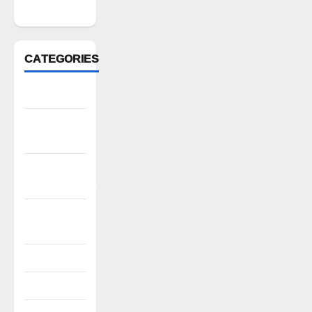
2022
CATEGORIES
Anantapur
Andhra
Pradesh
Bhadradri
Kothagudem
CableTV
live
City
Covid