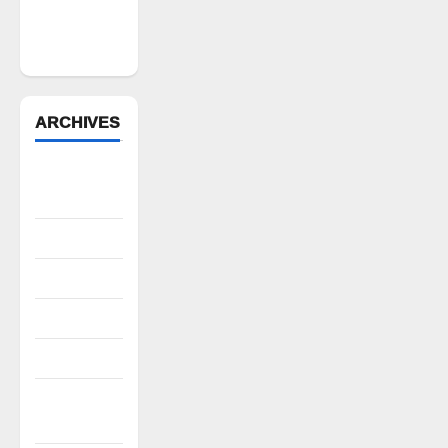
భగ్నం.. లారీ
స్వాధీనం”
ARCHIVES
August
2026
July 2026
June 2026
May 2026
April 2026
March
2026