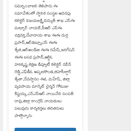
సమర్పించాలని తెలిపారు.ఈ
సమావేశంలో స్థానిక సంస్థల అదనపు
కలెక్టర్ విజయలక్ష్మి,విద్యుత్ శాఖ ఎస్‌ఈ
మల్చూర్ నాయక్,పీఆర్ ఎస్‌ఈ
చక్రవర్తి,దేవాదాయ శాఖ ఈఈ దుర్గ
ప్రసాద్,ఆర్‌డబ్ల్యూఎస్ ఈఈ
శ్వేత,ఆర్‌అండ్‌బి ఈఈ రమేష్,ఇరిగేషన్
ఈఈ బసవ ప్రసాద్,ఆర్డీఓ
హరికృష్ణ,శిక్షణ డిప్యూటీ కలెక్టర్ నవీన్
రెడ్డి,ఎఫ్‌డీఓ అప్పలకొండ,తహసీల్దార్
శ్వేతా,దేవస్థానం ఈఓ మహేష్, జిల్లా
వ్యవసాయ మార్కెట్ చైర్మన్ గోటుజు
కిష్టయ్య,ఎన్ఎస్ఆర్ నాయినేని సంపత్
రావు,జిల్లా కాంగ్రెస్ నాయకులు
పలువురు కార్యకర్తలు తదితరులు
పాల్గొన్నారు