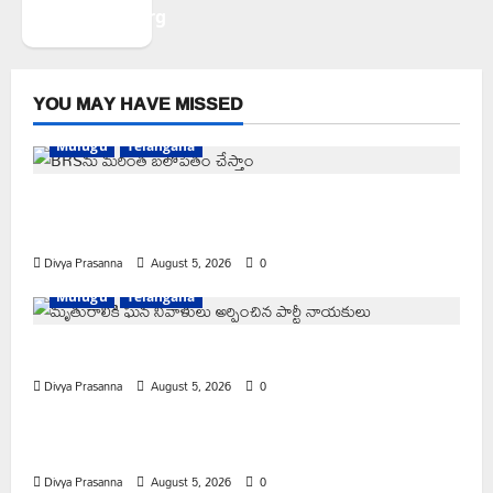
WordPress.org
YOU MAY HAVE MISSED
Mulugu
Telangana
వెంకటాపురంలో BRS జిల్లా అధ్యక్షులు కాకులమర్రి లక్ష్మణ్ బాబుకు
ఘన సన్మానం
Divya Prasanna
August 5, 2026
0
Mulugu
Telangana
తేజశ్రీ కుటుంబాన్ని పరామర్శించిన కాకులమర్రి లక్ష్మణ్ బాబు
Divya Prasanna
August 5, 2026
0
Mahabubabad
Telangana
పేరుకే మున్సిపాలిటీ
Divya Prasanna
August 5, 2026
0