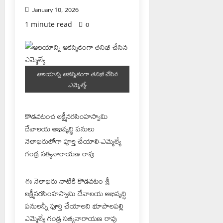
January 10, 2026
0
1 minute read
ఆలయాన్ని ఆకస్మికంగా తనిఖీ చేసిన
ఎమ్మెల్యే
కొడవటంచ లక్ష్మీనరసింహస్వామి
దేవాలయ అభివృద్ధి పనులు
నెలాఖరులోగా పూర్తి చేయాలి-ఎమ్మెల్యే
గండ్ర సత్యనారాయణ రావు
ఈ నెలాఖరు నాటికి కొడవటం శ్రీ
లక్ష్మీనరసింహస్వామి దేవాలయ అభివృద్ధి
పనులన్నీ పూర్తి చేయాలని భూపాలపల్లి
ఎమ్మెల్యే గండ్ర సత్యనారాయణ రావు