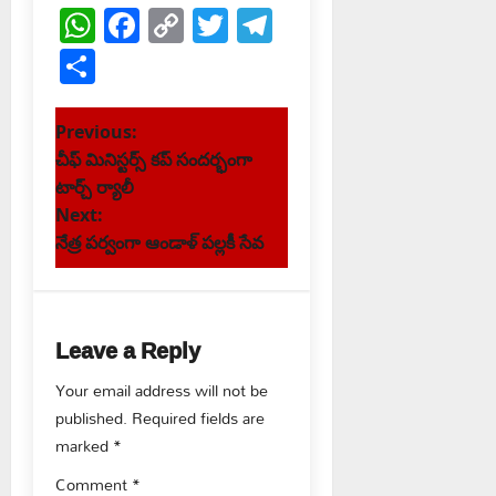
WhatsApp
Facebook
Copy
Twitter
Telegram
Link
Share
P
Previous:
చీఫ్ మినిస్టర్స్ కప్ సందర్భంగా
o
టార్చ్ ర్యాలీ
s
Next:
నేత్ర పర్వంగా ఆండాళ్ పల్లకీ సేవ
t
n
Leave a Reply
a
Your email address will not be
v
published.
Required fields are
marked
*
i
Comment
*