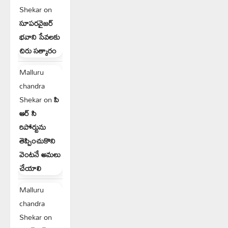
Shekar
on
సూపరవైజర్
భవాని సేవలకు
చిరు సత్కారం
Malluru
chandra
Shekar
on
పి
ఆర్ సి
రిపోర్టును
తెప్పించుకొని
వెంటనే అమలు
చేయాలి
Malluru
chandra
Shekar
on