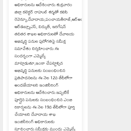
అధికారులను ఆదేశించారు.శుక్రవారం
జిల్లా కలెక్టర్ రాహుల్ శర్మతో కలిసి
రెవెన్యూ,దేవాదాయ,పంచాయతీరాజ్,ఆర్‌అండ్‌బి,
ఆర్‌డబ్ల్యూఎస్, విద్యుత్, ఇరిగేషన్
తదితర శాఖల అధికారులతో దేవాలయ
అభివృద్ధి పనుల పురోగతిపై సమీక్ష
సమావేశం నిర్వహించారు.ఈ
సందర్భంగా ఎమ్మెల్యే
మాట్లాడుతూ,ఇంకా చేపట్టాల్సిన
అభివృద్ధి పనులకు సంబంధించిన
ప్రతిపాదనలను ఈ నెల 12వ తేదీలోగా
అందజేయాలని ఇంజినీరింగ్
అధికారులను ఆదేశించారు.ఇప్పటికే
పూర్తైన పనులకు సంబంధించిన ఎంబి
రికార్డులను ఈ నెల 19వ తేదీలోగా పూర్తి
చేయాలని దేవాదాయ శాఖ
ఇంజినీరింగ్ అధికారులకు
సూచించారు.సమీక్షకు ముందు ఎమ్మెల్యే