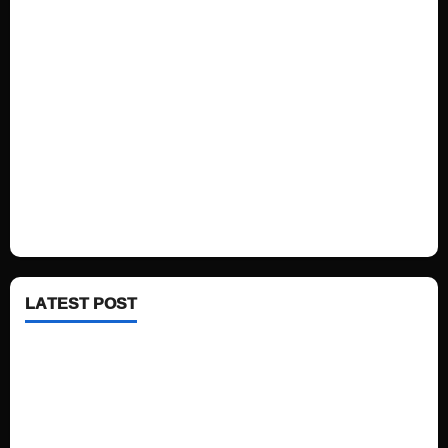
Home
Sports
Politics
Technology
Fashion
Health
LATEST POST
See latest Trump and Biden polling of America
Electric trains in Ukrainian cities
A volcano is erupting again in Japan