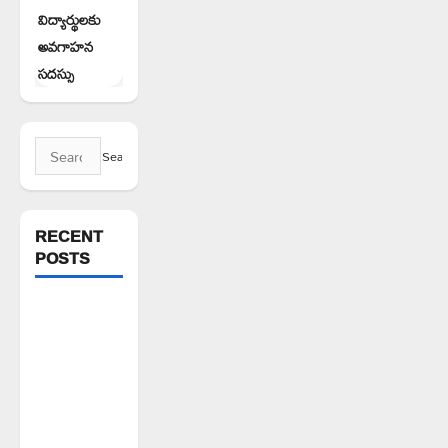
విద్యార్థులకు
అవగాహన
సదస్సు
Search
for:
RECENT
POSTS
వెంకటాపురంలో
BRS జిల్లా
అధ్యక్షులు
కాకులమర్రి
లక్ష్మణ్
బాబుకు ఘన