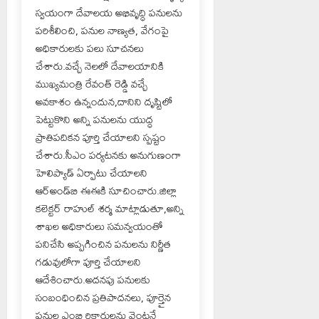
స్వయంగా దేవాలయ అభివృద్ధి పనులను
పరిశీలించి, పనుల నాణ్యత, వేగంపై
అధికారులకు పలు సూచనలు
చేశారు.వచ్చే నెలలో దేవాలయానికి
ముఖ్యమంత్రి రేవంత్ రెడ్డి వచ్చే
అవకాశం ఉన్నందున,దానిని దృష్టిలో
పెట్టుకొని అన్ని పనులను యుద్ధ
ప్రాతిపదికన పూర్తి చేయాలని స్పష్టం
చేశారు.సీఎం పర్యటనకు అనుగుణంగా
హెలిప్యాడ్ ఏర్పాటు చేయాలని
ఆర్‌అండ్‌బి ఈఈకి సూచించారు.జిల్లా
కలెక్టర్ రాహుల్ శర్మ మాట్లాడుతూ,అన్ని
శాఖల అధికారులు సమన్వయంతో
పనిచేసి అప్పగించిన పనులను నిర్ణీత
గడువులోగా పూర్తి చేయాలని
ఆదేశించారు.అదనపు పనులకు
సంబంధించిన ప్రతిపాదనలు, పూర్తైన
పనుల ఎంబి రికార్డులను వెంటనే