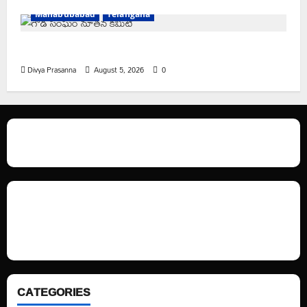
Mahabubabad
Telangana
రంగాపురం గ్రామ గౌడ సంఘం అధ్యక్షునిగ గిరిగాని వీరభద్రం గౌడ్
Divya Prasanna
August 5, 2026
0
We love WordPress and we are here to provide you with professional
looking WordPress themes so that you can take your website one step
ahead. We focus on simplicity, elegant design and clean code.
CATEGORIES