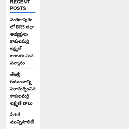
RECENT
POSTS
వెంకటాపురం
లో BRS జిల్లా
అధ్యక్షులు
కాకులమర్రి
లక్ష్మణ్
బాబుకు ఘన
సన్మానం
తేజశ్రీ
కుటుంబాన్ని
పరామర్శించిన
కాకులమర్రి
లక్ష్మణ్ బాబు
పేరుకే
మున్సిపాలిటీ