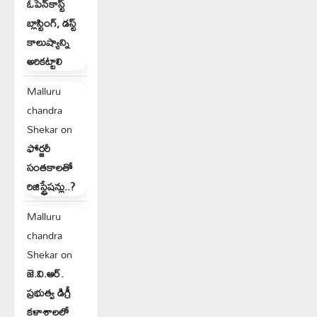
ఓపెన్‌కాస్ట్
బ్లాస్టింగ్, డస్ట్
కాలుష్యాన్ని
అరికట్టాలి
Malluru
chandra
Shekar
on
ఫోర్జరీ
సంతకాలతో
రిజిస్ట్రేషన్లు..?
Malluru
chandra
Shekar
on
జె.వి.ఆర్.
ప్రభుత్వ డిగ్రీ
కళాశాలలో