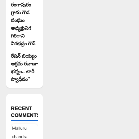
రంగాపురం
గ్రామ గౌడ
సంఘం
అధ్యక్షునిగ
గిరిగాని
వీరభద్రం గౌడ్
రేషన్ బియ్యం
అక్రమ రవాణా
భగ్నం.. లారీ
స్వాధీనం”
RECENT
COMMENTS
Malluru
chandra