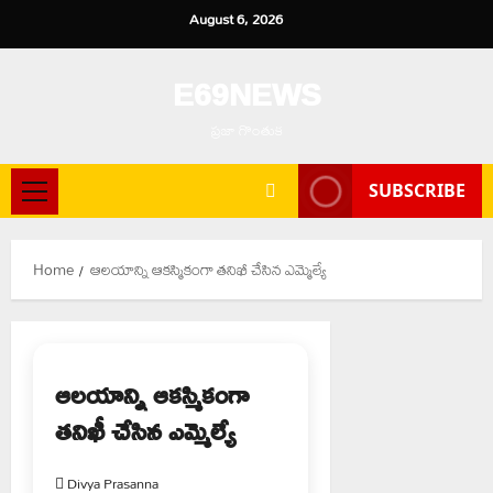
Skip
August 6, 2026
to
content
E69NEWS
ప్రజా గొంతుక
SUBSCRIBE
Primary
Menu
Home
ఆలయాన్ని ఆకస్మికంగా తనిఖీ చేసిన ఎమ్మెల్యే
ఆలయాన్ని ఆకస్మికంగా
తనిఖీ చేసిన ఎమ్మెల్యే
Divya Prasanna