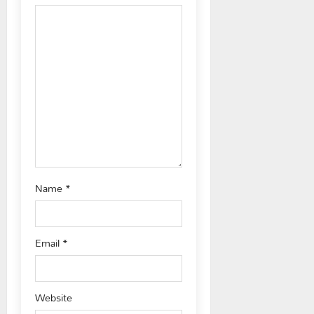
g
a
t
i
o
n
Name
*
Email
*
Website