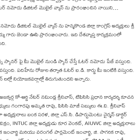
 ఓటర్ నమోదు డిజిటల్ మొబైల్ వ్యాన్ ను ప్రారంభించిన నాయిని…
దు డిజిటల్ మొబైల్ వ్యాన్ ను హన్మకొండ జిల్లా కాంగ్రెస్ అద్యక్షులు శ్రీ
య్య గారు జెండా ఊపి ప్రారంభించారు. ఇది దేశవ్యాప్త కార్యక్రమంలో
ది.
స్కానర్ పై మీ మొబైల్ నుండి స్కాన్ చేస్తే ఓటర్ నమోదు పేజ్ వస్తుంది.
వస్తుంది. పదిహేను రోజుల తర్వాత ఓటర్ ఐ.డి. కార్డు మీ ఇంటికి వస్తుంది.
న్ లల్లో నియోజకవర్గాల్లో తిరుగుతుందని అన్నారు.
వర్గ కో-ఆర్డి నేటర్ నమిండ్ల శ్రీనివాస్, టిపిసిసి ప్రధాన కార్యదర్శి కూచన
 సభ్యులు గంగారపు అమృత రావు, పిసిసి మాజీ సబ్యులు ఈ.వి. శ్రీనివాస్
హిళా అధ్యక్షురాలు బంక సరళ, జిల్లా ఎస్.సి. డిపార్టుమెంటు చైర్మన్ డాక్టర్
ి విక్రం, INTUC జిల్లా అద్యక్షుడు కూర వెంకట్, AIUWC జిల్లా అధ్యక్షురాలు
టక ఇంచార్జి మరియు వరంగల్ పార్లమెంట్ ఇంచార్జి, జి. సాగరిక రావు,