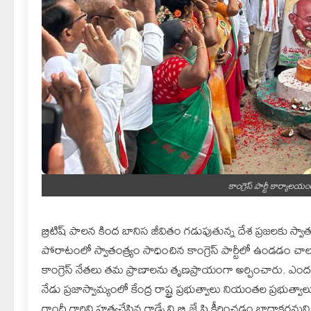
కాంగ్రెస్ పార్టీ కార్యాల
బ్రిటిష్ పాలన కింద బానిస జీవితం గడుపుతున్న దేశ ప్రజలకు స్వాతం
పోరాటంలో స్వాతంత్ర్యం సాధించిన కాంగ్రెస్ పార్టీలో ఉండడం 
కాంగ్రెస్ నేతలు తమ ప్రాణాలను తృణప్రాయంగా అర్పించారు. ఎంద
నేడు ప్రజాస్వామ్యంలో కేంద్ర రాష్ట్ర ప్రభుత్వాలు నియంతల ప్రభుత
గాంధీ గారిని హత్యచేసిన గాడ్సే ని బి.జే.పి కీర్తించడం బాధాకరమని అ