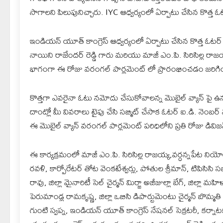
సాగాలని పిలుపునిచ్చారు. IYC ఆధ్వర్యంలో ఏర్పాటు చేసిన కొత్త
ఇండియన్ యూత్ కాంగ్రెస్ ఆధ్వర్యంలో ఏర్పాటు చేసిన కొత్త ఓటర్ నమో
నాయిని రాజేందర్ రెడ్డి గారు మరియు మాజీ ఎం.పి. సిరిసిల్ల రాజ
భాగంగా ఈ రోజు వరంగల్ పార్లమెంట్ లో ప్రారంభించడం జరిగిం
కొత్తగా ఎవరైనా ఓటు నమోదు చేసుకోవాలన్న మొబైల్ వ్యాన్ పై ఉన్న 
దాంట్లో మీ వివరాలు టైపు చేసి సబ్మిట్ చేసాక ఓటర్ ఐ.డి. నెంబర్ 
ఈ మొబైల్ వ్యాన్ వరంగల్ పార్లమెంట్ పరిధిలోని ప్రతి రోజు డివిజ
ఈ కార్యక్రమంలో మాజీ ఎం.పి. సిరిసిల్ల రాజయ్య,వర్ధన్నపేట నియోఅజక్
రవళి, కార్పోరేటర్ తోట వెంకటేశ్వర్లు, పోతుల శ్రీమాన్, టిపిసిసి
రావు, జిల్లా మైనారిటీ సెల్ చైర్మన్ మిర్జా అజీజుల్లా బేగ్, జిల్లా మ
పెరుమాండ్ల రామకృష్ణ, జిల్లా ఒబిసి డిపార్టుమెంటు చైర్మన్ బొమ్మత
గుంటి స్వప్న, ఇండియన్ యూత్ కాంగ్రెస్ నేషనల్ సెక్రటరీ, కర్నా