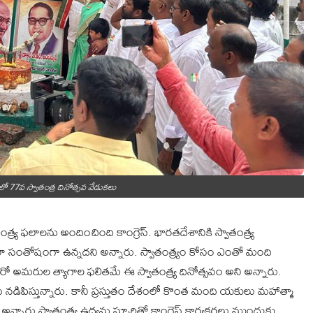
యంలో 77వ స్వాతంత్ర దినోత్సవ వేడుకలు
త్ర్య ఫలాలను అందించింది కాంగ్రెస్. భారతదేశానికి స్వాతంత్ర్య
చాలా సంతోషంగా ఉన్నదని అన్నారు. స్వాతంత్య్రం కోసం ఎంతో మంది
రో అమరుల త్యాగాల ఫలితమే ఈ స్వాతంత్ర్య దినోత్సవం అని అన్నారు.
్వాలు నడిపిస్తున్నారు. కానీ ప్రస్తుతం దేశంలో కొంత మంది యకులు మహాత్మా
న్నారు స్వాతంత్ర్య ఉద్యమ స్పూర్తితో కాంగ్రెస్ కార్యకర్తలు ముందుకు