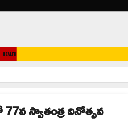
HEALTH
లో 77వ స్వాతంత్ర దినోత్సవ