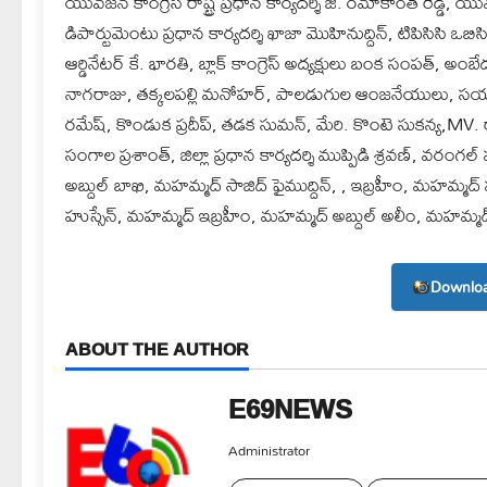
యువజన కాంగ్రెస్ రాష్ట్ర ప్రధాన కార్యదర్శి జి. రమాకాంత్ రెడ్డి, యు
డిపార్టుమెంటు ప్రధాన కార్యదర్శి ఖాజా మొహినుద్దిన్, టిపిసిసి ఒబిసి
ఆర్డినేటర్ కే. భారతి, బ్లాక్ కాంగ్రెస్ అద్యక్షులు బంక సంపత్, 
నాగరాజు, తక్కలపల్లి మనోహర్, పాలడుగుల ఆంజనేయులు, సయ్యద్ అ
రమేష్, కొండుక ప్రదీప్, తడక సుమన్, మేరి. కొంటె సుకన్య,MV. ర
సంగాల ప్రశాంత్, జిల్లా ప్రధాన కార్యదర్శి ముప్పిడి శ్రవణ్, వరంగ
అబ్దుల్ బాఖి, మహమ్మద్ సాజిద్ ఫైముద్దిన్, , ఇబ్రహీం, మహమ్
హుస్సేన్, మహమ్మద్ ఇబ్రహీం, మహమ్మద్ అబ్దుల్ అలీం, మహమ్మద
Downloa
ABOUT THE AUTHOR
E69NEWS
Administrator