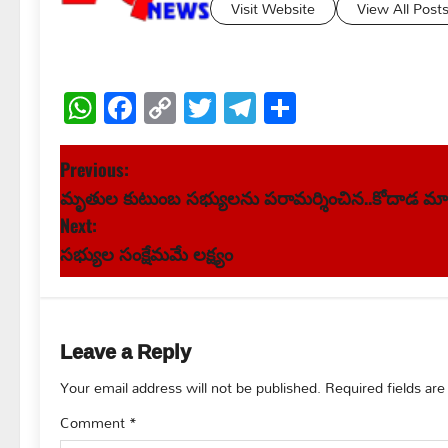
Visit Website
View All Post
WhatsApp
Facebook
Copy
Twitter
Telegram
Share
Link
P
Previous:
మృతుల కుటుంబ సభ్యులను పరామర్శించిన..కోదాడ మాజీ
o
Next:
s
సభ్యుల సంక్షేమమే లక్ష్యం
t
n
Leave a Reply
a
Your email address will not be published.
Required fields ar
v
Comment
*