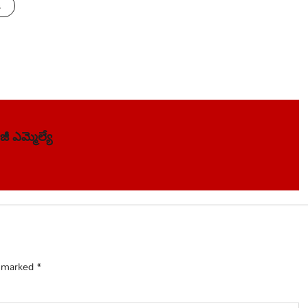
s
 ఎమ్మెల్యే
e marked
*