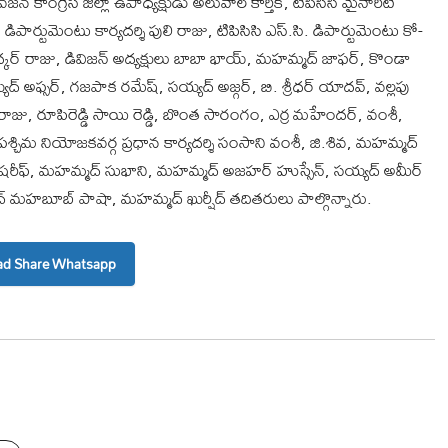
వజన కాంగ్రెస్ జిల్లా ఉపాధ్యక్షుడు అలువాల కార్తిక్, టిపిసిసి మైనారిటీ
 డిపార్టుమెంటు కార్యదర్శి పులి రాజు, టిపిసిసి ఎస్.సి. డిపార్టుమెంటు కో-
అంబేద్కర్ రాజు, డివిజన్ అద్యక్షులు బాబా భాయ్, మహమ్మద్ జాఫర్, కొండా
ఫ్సర్, గజపాక రమేష్, సయ్యద్ అజ్గర్, బి. శ్రీధర్ యాదవ్, వల్లపు
ాజు, రూపిరెడ్డి సాయి రెడ్డి, బొంత సారంగం, ఎర్ర మహేందర్, వంశీ,
ల్ పశ్చిమ నియోజకవర్గ ప్రధాన కార్యదర్శి సంసాని వంశీ, జి.శివ, మహమ్మద్
మద్ షరీఫ్, మహమ్మద్ సుభాని, మహమ్మద్ అజహర్ హుస్సేన్, సయ్యద్ అమీర్
్ మహబూబ్ పాషా, మహమ్మద్ ఖుర్షీద్ తదితరులు పాల్గొన్నారు.
d Share Whatsapp