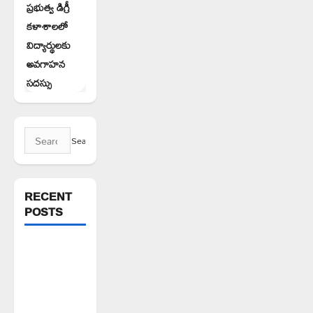
ప్రభుత్వ డిగ్రీ
కళాశాలలో
విద్యార్థులకు
అవగాహన
సదస్సు
Search
for:
RECENT
POSTS
ఘనపూర్
రిజర్వాయర్
ఆయకట్టుకు
పూర్తి స్థాయిలో