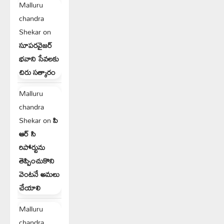
Malluru
chandra
Shekar
on
సూపరవైజర్
భవాని సేవలకు
చిరు సత్కారం
Malluru
chandra
Shekar
on
పి
ఆర్ సి
రిపోర్టును
తెప్పించుకొని
వెంటనే అమలు
చేయాలి
Malluru
chandra