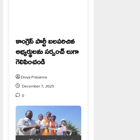
కాంగ్రెస్ పార్టీ బలపరిచిన
అభ్యర్థులను సర్పంచ్ లుగా
గెలిపించండి
Divya Prasanna
December 7, 2025
0