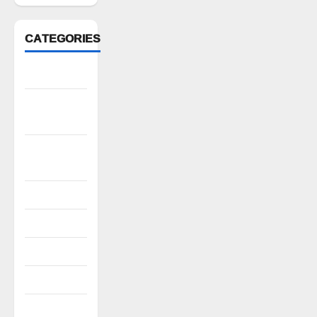
CATEGORIES
Anantapur
Andhra
Pradesh
Bhadradri
Kothagudem
CableTV live
City
Covid
Culture
e69-stories