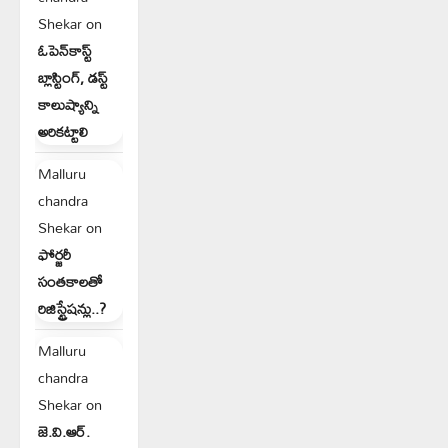
Shekar
on
ఓపెన్‌కాస్ట్
బ్లాస్టింగ్, డస్ట్
కాలుష్యాన్ని
అరికట్టాలి
Malluru
chandra
Shekar
on
ఫోర్జరీ
సంతకాలతో
రిజిస్ట్రేషన్లు..?
Malluru
chandra
Shekar
on
జె.వి.ఆర్.