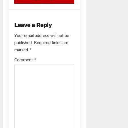
n
a
Leave a Reply
v
Your email address will not be
published.
Required fields are
i
marked
*
g
Comment
*
a
t
i
o
n