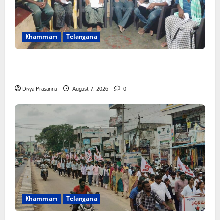
Khammam
Telangana
FFS యాప్ విధానం రద్దు చేయాలి: మోరంపూడి
వెంకటేశ్వరరావు
Divya Prasanna
August 7, 2026
0
Khammam
Telangana