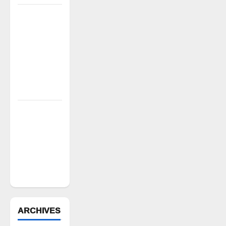
పీఆర్సీ
సమస్యల
పరిష్కారానికి
నల్ల
బ్యాడ్జీలతో
ఉపాధ్యాయుల
నిరసన”
ఆపదలో ఉన్న
కుటుంబానికి
చేయూత
ఫౌండేషన్
మానవతా
సహాయం
ARCHIVES