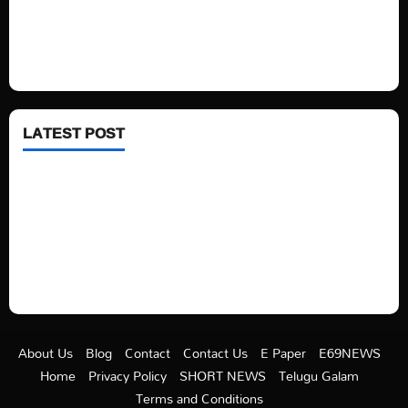
Fashion
Health
LATEST POST
See latest Trump and Biden polling of America
Electric trains in Ukrainian cities
A volcano is erupting again in Japan
A healthy diet is always better than dieting.
About Us
Blog
Contact
Contact Us
E Paper
E69NEWS
Home
Privacy Policy
SHORT NEWS
Telugu Galam
Terms and Conditions