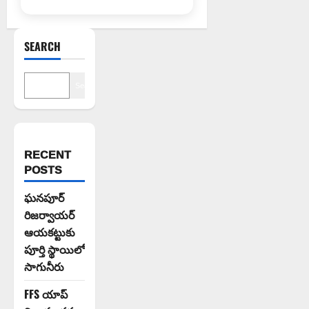
SEARCH
Search
RECENT
POSTS
ఘనపూర్
రిజర్వాయర్
ఆయకట్టుకు
పూర్తి స్థాయిలో
సాగునీరు
FFS యాప్