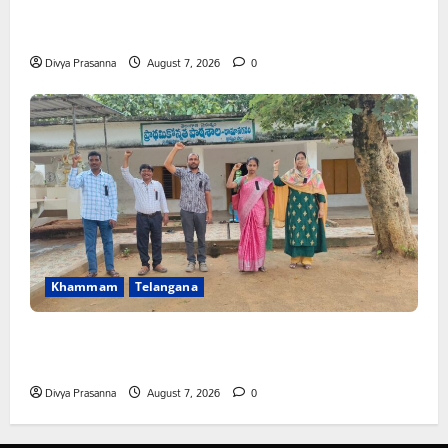
కూటమి ప్రభుత్వం ఎన్నికల ముందు విద్యార్థులకు ఇచ్చిన హామీలను
వెంటనే అమలు చేయాలి: ఎస్ఎఫ్ఐ”
Divya Prasanna
August 7, 2026
0
Khammam
Telangana
పీఆర్సీ సమస్యల పరిష్కారానికి నల్ల బ్యాడ్జీలతో ఉపాధ్యాయుల
నిరసన”
Divya Prasanna
August 7, 2026
0