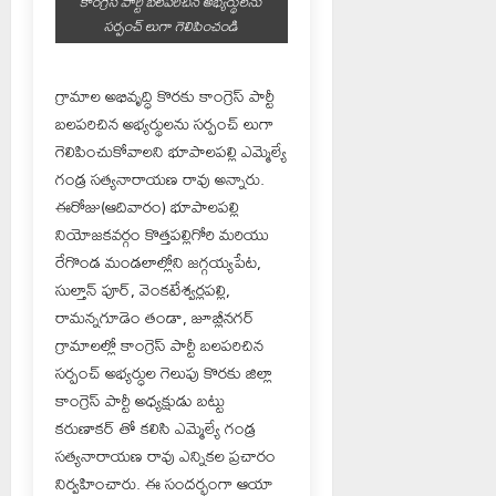
కాంగ్రెస్ పార్టీ బలపరిచిన అభ్యర్థులను
సర్పంచ్ లుగా గెలిపించండి
గ్రామాల అభివృద్ధి కొరకు కాంగ్రెస్ పార్టీ
బలపరిచిన అభ్యర్థులను సర్పంచ్ లుగా
గెలిపించుకోవాలని భూపాలపల్లి ఎమ్మెల్యే
గండ్ర సత్యనారాయణ రావు అన్నారు.
ఈరోజు(ఆదివారం) భూపాలపల్లి
నియోజకవర్గం కొత్తపల్లిగోరి మరియు
రేగొండ మండలాల్లోని జగ్గయ్యపేట,
సుల్తాన్ పూర్, వెంకటేశ్వర్లపల్లి,
రామన్నగూడెం తండా, జూబ్లీనగర్
గ్రామాలల్లో కాంగ్రెస్ పార్టీ బలపరిచిన
సర్పంచ్ అభ్యర్ధుల గెలుపు కొరకు జిల్లా
కాంగ్రెస్ పార్టీ అధ్యక్షుడు బట్టు
కరుణాకర్ తో కలిసి ఎమ్మెల్యే గండ్ర
సత్యనారాయణ రావు ఎన్నికల ప్రచారం
నిర్వహించారు. ఈ సందర్భంగా ఆయా