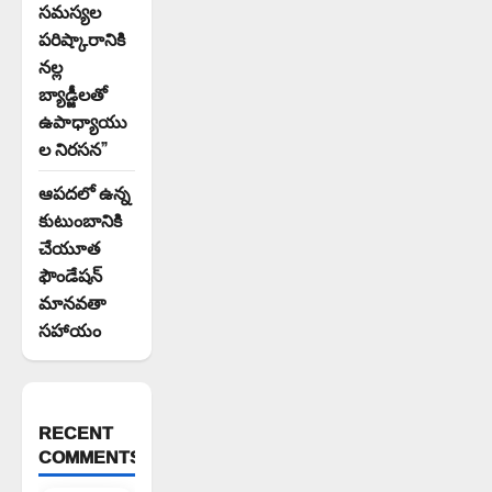
సమస్యల
పరిష్కారానికి
నల్ల
బ్యాడ్జీలతో
ఉపాధ్యాయు
ల నిరసన”
ఆపదలో ఉన్న
కుటుంబానికి
చేయూత
ఫౌండేషన్
మానవతా
సహాయం
RECENT
COMMENTS