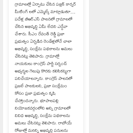
గ్రామాలల్లో ఏర్పాటు చేసిన పబ్లిక్ కార్నర్
మీటింగ్ లలో ఎమ్మెల్యే మాట్లాడుతూ…
పదేళ్ల బీఆర్ఎస్ పాలనలో గ్రామాలలో
చేసిన అభివృద్ధి ఏమీ లేదని ఎద్దేవా
చేశారు. సీఎం రేవంత్ రెడ్డి ప్రజా
ప్రభుత్వం ఏర్పడిన రెండేళ్లలోనే చాలా
అభివృద్ధి, సంక్షేమ పథకాలను అమలు
చేసినట్లు తెలిపారు. గ్రామాల్లో
నాయకులు కాంగ్రెస్ పార్టీ సర్పంచ్
అభ్యర్థుల గెలుపు కొరకు కలిసికట్టుగా
పనిచేయాలన్నారు. కాంగ్రెస్ పాలనలో
ప్రజలే పాలకులని, ప్రజా సంక్షేమం
కోసం ప్రజా ప్రభుత్వం కృషి
చేస్తోందన్నారు. భూపాలపల్లి
నియోజకవర్గంలోని అన్ని గ్రామాలలో
వివిధ అభివృద్ధి, సంక్షేమ పథకాలను
అమలు చేసినట్లు తెలిపారు. రాబోయే
రోజుల్లో మరిన్ని అభివృద్ధి పనులను