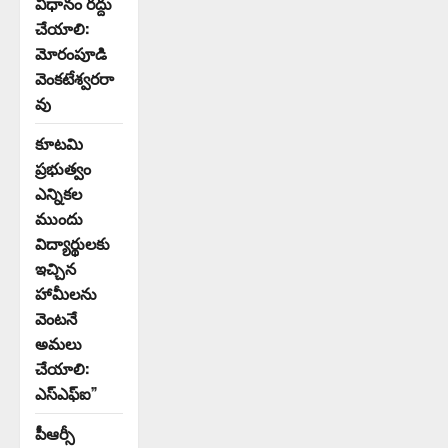
విధానం రద్దు
చేయాలి:
మోరంపూడి
వెంకటేశ్వరరా
వు
కూటమి
ప్రభుత్వం
ఎన్నికల
ముందు
విద్యార్థులకు
ఇచ్చిన
హామీలను
వెంటనే
అమలు
చేయాలి:
ఎస్ఎఫ్ఐ”
పీఆర్సీ