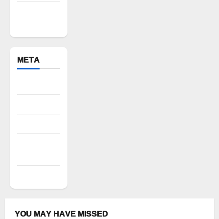
Yadadri
Bhuvanagiri
META
Register
Log in
Entries feed
Comments
feed
WordPress.org
YOU MAY HAVE MISSED