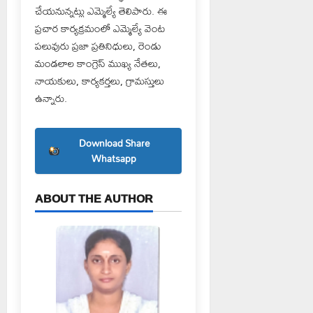
చేయనున్నట్లు ఎమ్మెల్యే తెలిపారు. ఈ
ప్రచార కార్యక్రమంలో ఎమ్మెల్యే వెంట
పలువురు ప్రజా ప్రతినిధులు, రెండు
మండలాల కాంగ్రెస్ ముఖ్య నేతలు,
నాయకులు, కార్యకర్తలు, గ్రామస్తులు
ఉన్నారు.
Download Share
Whatsapp
ABOUT THE AUTHOR