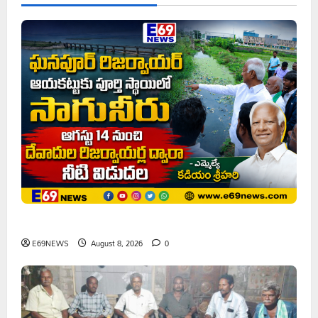
ఘనపూర్ రిజర్వాయర్ ఆయకట్టుకు పూర్తి స్థాయిలో సాగునీరు
E69NEWS
August 8, 2026
0