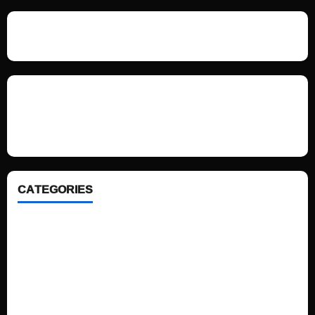
We love WordPress and we are here to provide you with professional
looking WordPress themes so that you can take your website one step
ahead. We focus on simplicity, elegant design and clean code.
CATEGORIES
Home
Sports
Politics
Technology