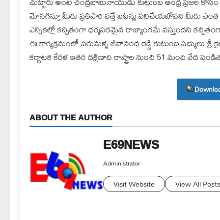
చుట్టారు అంటే చంద్రబాబునాయుడు కుటుంబ ఆంధ్ర ప్రజల కోసం ఎంత
మోసగిస్తూ మీరు ప్రతిసారి వత్తే బటన్లు పనిచేయబోవని మీరు ఎంత
ఎన్నికల్లో కచ్చితంగా ధర్మపరమైన రాజ్యాంగమే వస్తుందని కచ్చిత
ఈ కార్యక్రమంలో పెరుమళ్ళ జీవానంద రెడ్డి కుటుంబ సభ్యులు శ్రీ కైలాష
కర్ణాటక కేరళ ఇతర దక్షిణాది రాష్ట్రాల నుంచి 51 మంది వేద పండ
Downloa
ABOUT THE AUTHOR
E69NEWS
Administrator
Visit Website
View All Post