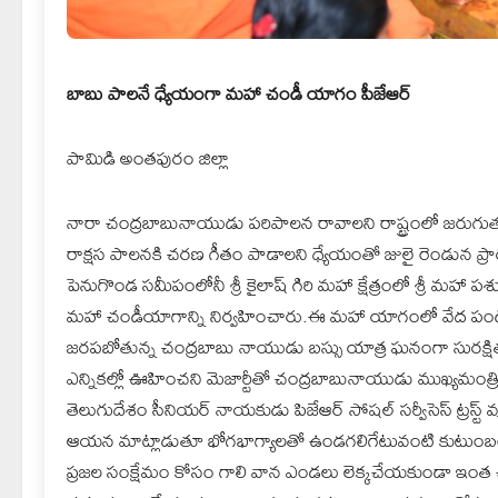
బాబు పాలనే ధ్యేయంగా మహా చండీ యాగం పీజేఆర్
పామిడి అంతపురం జిల్లా
నారా చంద్రబాబునాయుడు పరిపాలన రావాలని రాష్ట్రంలో జరుగుత
రాక్షస పాలనకి చరణ గీతం పాడాలని ధ్యేయంతో జులై రెండున ప్ర
పెనుగొండ సమీపంలోనీ శ్రీ కైలాష్ గిరి మహా క్షేత్రంలో శ్రీ మహా
మహా చండీయాగాన్ని నిర్వహించారు.ఈ మహా యాగంలో వేద పండ
జరపబోతున్న చంద్రబాబు నాయుడు బస్సు యాత్ర ఘనంగా సురక్ష
ఎన్నికల్లో ఊహించని మెజార్టీతో చంద్రబాబునాయుడు ముఖ్యమంత్ర
తెలుగుదేశం సీనియర్ నాయకుడు పిజేఆర్ సోషల్ సర్వీసెస్ ట్రస్ట్ వ
ఆయన మాట్లాడుతూ భోగభాగ్యాలతో ఉండగలిగేటువంటి కుటుంబంలో 
ప్రజల సంక్షేమం కోసం గాలి వాన ఎండలు లెక్కచేయకుండా ఇంత 