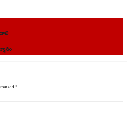
డాలి
్మానం
e marked
*