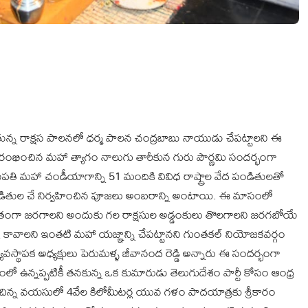
ున్న రాక్షస పాలనలో ధర్మ పాలన చంద్రబాబు నాయుడు చేపట్టాలని ఈ
ారంభించిన మహా త్యాగం నాలుగు తారీకున గురు పౌర్ణమి సందర్భంగా
 పశుపతి మహా చండీయాగాన్ని 51 మందికి వివిధ రాష్ట్రాల వేద పండితులతో
ితుల చే నిర్వహించిన పూజలు అంబరాన్ని అంటాయి. ఈ మాసంలో
ితంగా జరగాలని అందుకు గల రాక్షసుల అడ్డంకులు తొలగాలని జరగబోయే
ి కావాలని ఇంతటి మహా యజ్ఞాన్ని చేపట్టానని గుంతకల్ నియోజకవర్గం
్యవస్థాపక అధ్యక్షులు పెరుమళ్ళ జీవానంద రెడ్డి అన్నారు ఈ సందర్భంగా
ఉన్నప్పటికీ తనకున్న ఒక కుమారుడు తెలుగుదేశం పార్టీ కోసం ఆంధ్ర
చిన్న వయసులో 4వేల కిలోమీటర్ల యువ గళం పాదయాత్రకు శ్రీకారం