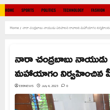
HOME
SPORTS
POLITICS
TECHNOLOGY
FASHION
Home
నారా చంద్రబాబు నాయుడు పరిపాలన రావాలని మహాయాగం నిర్వహించిన
నారా చంద్రబాబు నాయుడు
మహాయాగం నిర్వహించిన పీ
E69NEWS
July 4, 2023
0