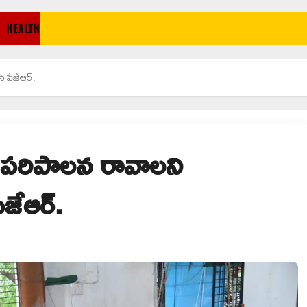
HEALTH
 పీజేఆర్.
 పరిపాలన రావాలని
జేఆర్.