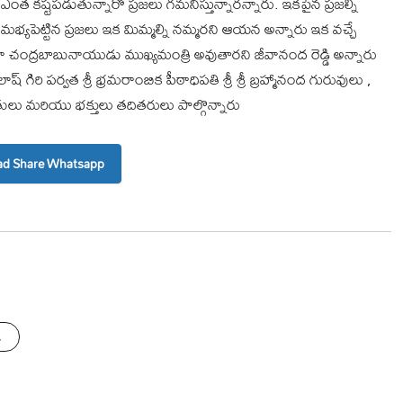
 కష్టపడుతున్నారో ప్రజలు గమనిస్తున్నారన్నారు. ఇకపైన ప్రజల్ని
 మభ్యపెట్టిన ప్రజలు ఇక మిమ్మల్ని నమ్మరని ఆయన అన్నారు ఇక వచ్చే
ంగా చంద్రబాబునాయుడు ముఖ్యమంత్రి అవుతారని జీవానంద రెడ్డి అన్నారు
్ గిరి పర్వత శ్రీ భ్రమరాంబిక పీఠాధిపతి శ్రీ శ్రీ బ్రహ్మానంద గురువులు ,
ితులు మరియు భక్తులు తదితరులు పాల్గొన్నారు
d Share Whatsapp
s