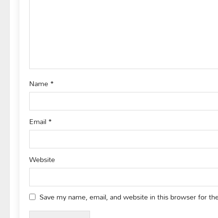
a
t
i
o
Name
*
n
Email
*
Website
Save my name, email, and website in this browser for th