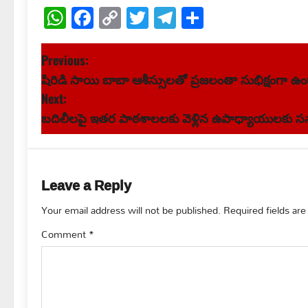
WhatsApp
Facebook
Copy
Twitter
Telegram
Share
Link
P
Previous:
షిరిడి సాయి బాబా ఆశీస్సులతో ప్రజలంతా సుభిక్షంగా ఉం
o
Next:
s
బదిలీలపై ఇతర పాఠశాలలకు వెళ్లిన ఉపాధ్యాయులకు సన
t
n
Leave a Reply
a
Your email address will not be published.
Required fields ar
v
Comment
*
i
g