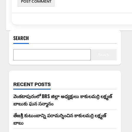
SEARCH
Search
RECENT POSTS
వెంకటాపురంలో BRS జిల్లా అధ్యక్షులు కాకులమర్రి లక్ష్మణ్
బాబుకు ఘన సన్మానం
తేజశ్రీ కుటుంబాన్ని పరామర్శించిన కాకులమర్రి లక్ష్మణ్
బాబు