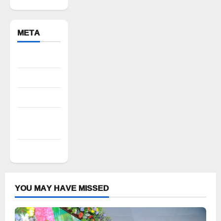
META
Register
Log in
Entries feed
Comments
feed
WordPress.org
YOU MAY HAVE MISSED