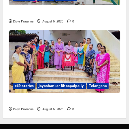
చలో ఐటీడీఏ ఏటూరునాగారం ముట్టడికి శంఖారావం
Divya Prasanna
August 6, 2026
0
e69-stories
Jayashankar Bhoopalpally
Telangana
ప్రొఫెసర్ జయశంకర్ కు ఘన నివాళి
Divya Prasanna
August 6, 2026
0