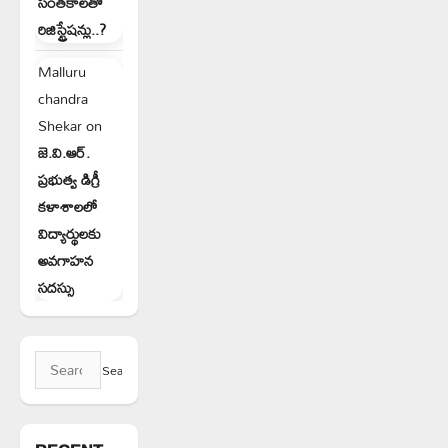
సంతకాలతో
రిజిస్ట్రేషన్లు..?
Malluru
chandra
Shekar
on
జె.వి.ఆర్.
ప్రభుత్వ డిగ్రీ
కళాశాలలో
విద్యార్థులకు
అవగాహన
సదస్సు
Search
for: