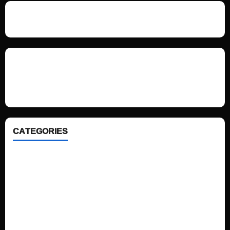
We love WordPress and we are here to provide you with professional
looking WordPress themes so that you can take your website one step
ahead. We focus on simplicity, elegant design and clean code.
CATEGORIES
Home
Sports
Politics
Technology