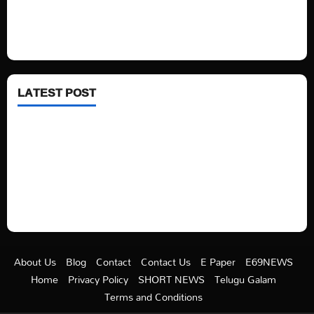
Fashion
Health
LATEST POST
See latest Trump and Biden polling of America
Electric trains in Ukrainian cities
A volcano is erupting again in Japan
A healthy diet is always better than dieting.
About Us
Blog
Contact
Contact Us
E Paper
E69NEWS
Home
Privacy Policy
SHORT NEWS
Telugu Galam
Terms and Conditions