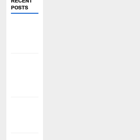
RECENT
POSTS
పెద్ది సుదర్శన్
రెడ్డికి ఎమ్మెల్యే
కడియం శ్రీహరి
నివాళి
పిఆర్ టియు
మండల
అధ్యక్షులుగా
గీరెడ్డి ప్రమోద్
రెడ్డి
చలో ఐటీడీఏ
ఏటూరునాగారం
ముట్టడికి
శంఖారావం
ప్రొఫెసర్