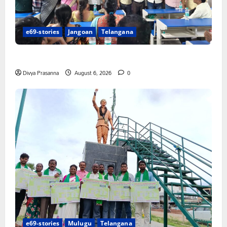
e69-stories
Jangoan
Telangana
పిఆర్ టియు మండల అధ్యక్షులుగా గీరెడ్డి ప్రమోద్ రెడ్డి
Divya Prasanna
August 6, 2026
0
e69-stories
Mulugu
Telangana