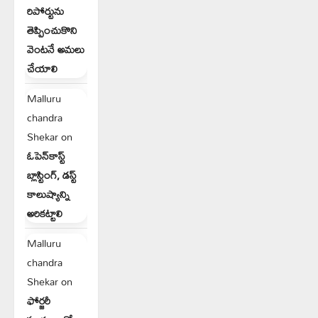
రిపోర్టును
తెప్పించుకొని
వెంటనే అమలు
చేయాలి
Malluru
chandra
Shekar
on
ఓపెన్‌కాస్ట్
బ్లాస్టింగ్, డస్ట్
కాలుష్యాన్ని
అరికట్టాలి
Malluru
chandra
Shekar
on
ఫోర్జరీ