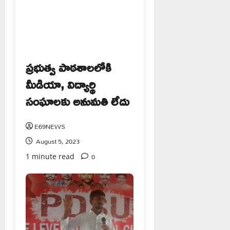
ప్రభుత్వ పాఠశాలలోకి
మీడియా, విద్యార్థి
సంఘాలకు అనుమతి లేదు
E69NEWS
August 5, 2023
0
1 minute read