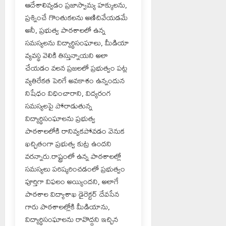
ఆదేశాలివ్వడం ప్రజాస్వామ్య హక్కులను,
ప్రశ్నించే గొంతుకలను అణిచివేయడమే
అనీ, ప్రభుత్వ పాఠశాలలో ఉన్న
సమస్యలను విద్యార్థిసంఘాలు, మీడియా
వ్యవస్థ వెలికి తిస్తున్నాయని అలా
చేయడం వలన ప్రజలలో ప్రభుత్వం పట్ల
వ్యతిరేకత పెరిగే అవకాశం ఉన్నందున
నిషేధం విధించారాని, విద్యరంగ
సమస్యలపై పోరాడుతున్న
విద్యార్థిసంఘాలను ప్రభుత్వ
పాఠశాలలోకి రానివ్వకపోవడం వెనుక
ఖచ్చితంగా ప్రభుత్వ కుట్ర ఉందని
వరన్నారు.రాష్ట్రంలో ఉన్న పాఠశాలల్లో
సమస్యలు పరిష్కరించడంలో ప్రభుత్వం
పూర్తిగా విఫలం అయ్యిందని, అలాగే
పాఠశాల విద్యాశాఖ డైరెక్టర్ దేవసేన
గారు పాఠశాలల్లోకి మీడియాను,
విద్యార్థిసంఘాలను రావొద్దని ఇచ్చిన