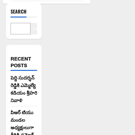
SEARCH
Search
RECENT
POSTS
పెద్ది సుదర్శన్
రెడ్డికి ఎమ్మెల్యే
కడియం శ్రీహరి
నివాళి
పిఆర్ టియు
మండల
అధ్యక్షులుగా
గీరెడ్డి ప్రమోద్