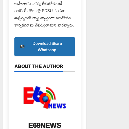
ఆదేశాలను వెనక్కి తీసుకోకుంటే
రాబోయే రోజుల్లో PDSU సంఘం
ఆధ్వర్యంలో రాష్ట్ర వ్యాప్తంగా ఆందోళన
కార్యక్రమాలు చేపట్టుతామని వారన్నారు.
Download Share
Whatsapp
ABOUT THE AUTHOR
E69NEWS