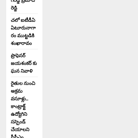
రెడ్డి
చలో ఐటీడీఏ
ఏటూరునాగా
రం ముట్టడికి
శంఖారావం
ప్రొఫెసర్
జయశంకర్ కు
ఘన నివాళి
రైతుల నుంచి
అక్రమ
వసూళ్లు..
కాంట్రాక్ట్
ఉద్యోగిని
సస్పెండ్
చేయాలని
సీపీఎం