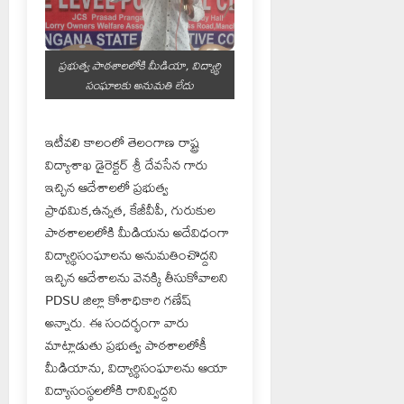
ప్రభుత్వ పాఠశాలలోకి మీడియా, విద్యార్థి
సంఘాలకు అనుమతి లేదు
ఇటీవలి కాలంలో తెలంగాణ రాష్ట్ర
విద్యాశాఖ డైరెక్టర్ శ్రీ దేవసేన గారు
ఇచ్చిన ఆదేశాలలో ప్రభుత్వ
ప్రాథమిక,ఉన్నత, కేజీవీపీ, గురుకుల
పాఠశాలలలోకి మీడియను అదేవిధంగా
విద్యార్థిసంఘాలను అనుమతించొద్దని
ఇచ్చిన ఆదేశాలను వెనక్కి తీసుకోవాలని
PDSU జిల్లా కోశాధికారి గణేష్
అన్నారు. ఈ సందర్భంగా వారు
మాట్లాడుతు ప్రభుత్వ పాఠశాలలోకీ
మీడియాను, విద్యార్థిసంఘాలను ఆయా
విద్యాసంస్థలలోకి రానివ్విద్దని