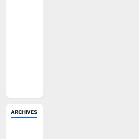
జయశంకర్ కు
ఘన నివాళి
రైతుల నుంచి
అక్రమ
వసూళ్లు..
కాంట్రాక్ట్
ఉద్యోగిని
సస్పెండ్
చేయాలని
సీపీఎం
డిమాండ్
ARCHIVES
August 2026