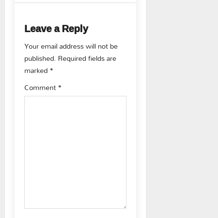
a
Leave a Reply
v
Your email address will not be
i
published.
Required fields are
g
marked
*
Comment
*
a
t
i
o
n