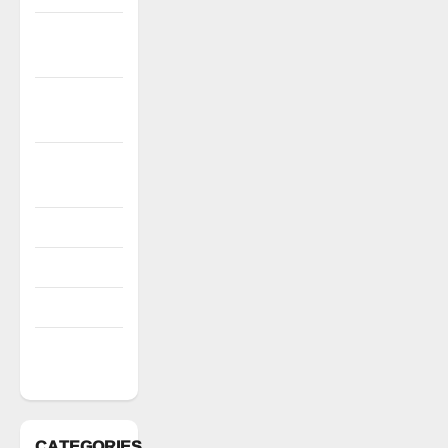
December
2022
November
2022
October
2022
August 2022
July 2022
March 2022
February
2022
CATEGORIES