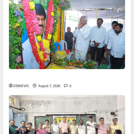
పెద్ది సుదర్శన్ రెడ్డికి ఎమ్మెల్యే కడియం శ్రీహరి నివాళి
E69NEWS
August 7, 2026
0