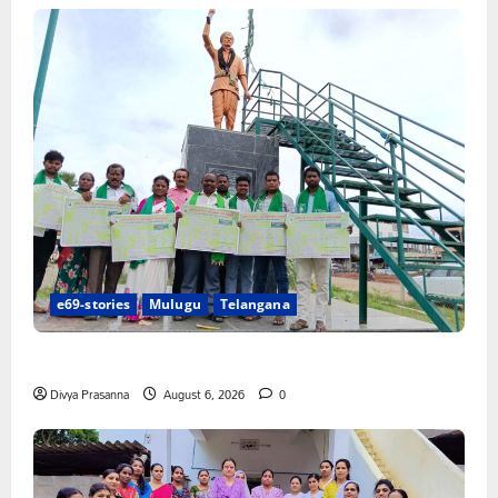
e69-stories
Mulugu
Telangana
చలో ఐటీడీఏ ఏటూరునాగారం ముట్టడికి శంఖారావం
Divya Prasanna
August 6, 2026
0