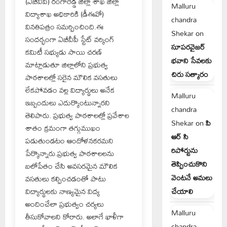
(ఏబీవీపీ) రంగారెడ్డి జిల్లా శాఖ జిల్లా
Malluru
విద్యాశాఖ అధికారికి (డీఈవో)
chandra
వినతిపత్రం సమర్పించింది.ఈ
Shekar
on
సందర్భంగా ఏబీవీపీ స్టేట్ వర్కింగ్
సూపరవైజర్
కమిటీ సభ్యుడు సాయి చరణ్
భవాని సేవలకు
మాట్లాడుతూ జిల్లాలోని ప్రభుత్వ
చిరు సత్కారం
పాఠశాలల్లో సరైన మౌలిక వసతులు
లేకపోవడం వల్ల విద్యార్థులు అనేక
Malluru
ఇబ్బందులు ఎదుర్కొంటున్నారని
chandra
తెలిపారు. ప్రభుత్వ పాఠశాలల్లో ప్రవేశాల
Shekar
on
పి
శాతం క్రమంగా తగ్గుముఖం
ఆర్ సి
పడుతుండటం ఆందోళనకరమని
రిపోర్టును
పేర్కొన్నారు.ప్రభుత్వ పాఠశాలలను
తెప్పించుకొని
బలోపేతం చేసి అవసరమైన మౌలిక
వెంటనే అమలు
వసతులు కల్పించడంతో పాటు
చేయాలి
విద్యార్థులకు నాణ్యమైన విద్య
అందించేలా ప్రభుత్వం చర్యలు
Malluru
తీసుకోవాలని కోరారు. అలాగే ఖాళీగా
chandra