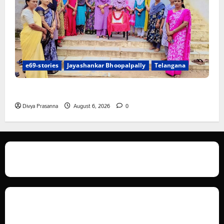
e69-stories
Jayashankar Bhoopalpally
Telangana
ప్రొఫెసర్ జయశంకర్ కు ఘన నివాళి
Divya Prasanna
August 6, 2026
0
We love WordPress and we are here to provide you with professional
looking WordPress themes so that you can take your website one step
ahead. We focus on simplicity, elegant design and clean code.