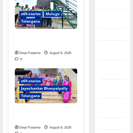
March 2024
e69-stories
Mulugu
February
Telangana
2024
January 2024
చలో ఐటీడీఏ ఏటూరునాగారం
ముట్టడికి శంఖారావం
December
Divya Prasanna
August 6, 2026
2023
0
November
2023
e69-stories
October
Jayashankar Bhoopalpally
2023
Telangana
September
ప్రొఫెసర్ జయశంకర్ కు ఘన
2023
నివాళి
August 2023
Divya Prasanna
August 6, 2026