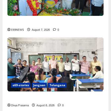
పెద్ది సుదర్శన్ రెడ్డికి ఎమ్మెల్యే కడియం శ్రీహరి నివాళి
E69NEWS
August 7, 2026
0
e69-stories
Jangoan
Telangana
పిఆర్ టియు మండల అధ్యక్షులుగా గీరెడ్డి ప్రమోద్ రెడ్డి
Divya Prasanna
August 6, 2026
0