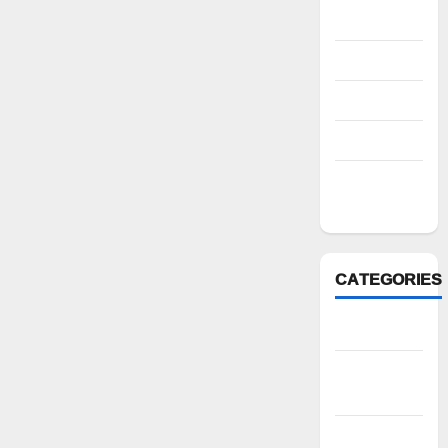
2022
August 2022
July 2022
March 2022
February
2022
CATEGORIES
Anantapur
Andhra
Pradesh
Bhadradri