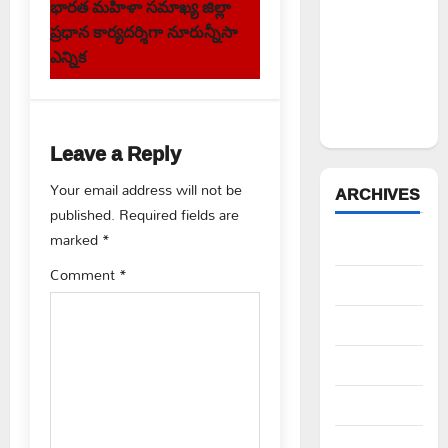
భారత మహిళా సమాఖ్య జిల్లా
ఉద్యోగిని
t
ప్రధాన కార్యదర్శిగా నూరున్నీసా
సస్పెండ్
ఎన్నిక
n
చేయాలని
సీపీఎం
a
డిమాండ్
Leave a Reply
v
Your email address will not be
ARCHIVES
i
published.
Required fields are
g
marked
*
August 2026
Comment
*
a
July 2026
t
June 2026
i
May 2026
o
April 2026
March 2026