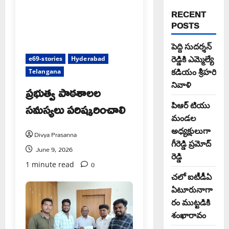
RECENT
POSTS
పెద్ది సుదర్శన్
రెడ్డికి ఎమ్మెల్యే
e69-stories
Hyderabad
కడియం శ్రీహరి
Telangana
నివాళి
ప్రభుత్వ పాఠశాలల
సమస్యలు పరిష్కరించాలి
పిఆర్ టియు
మండల
అధ్యక్షులుగా
Divya Prasanna
గీరెడ్డి ప్రమోద్
June 9, 2026
రెడ్డి
0
1 minute read
చలో ఐటీడీఏ
ఏటూరునాగా
రం ముట్టడికి
శంఖారావం