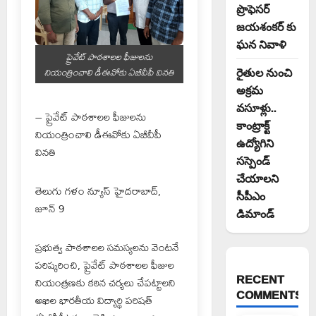
ప్రొఫెసర్
జయశంకర్ కు
ఘన నివాళి
ప్రైవేట్ పాఠశాలల ఫీజులను
నియంత్రించాలి డీఈవోకు ఏబీవీపీ వినతి
రైతుల నుంచి
అక్రమ
వసూళ్లు..
– ప్రైవేట్ పాఠశాలల ఫీజులను
కాంట్రాక్ట్
నియంత్రించాలి డీఈవోకు ఏబీవీపీ
ఉద్యోగిని
వినతి
సస్పెండ్
చేయాలని
తెలుగు గళం న్యూస్ హైదరాబాద్,
సీపీఎం
జూన్ 9
డిమాండ్
ప్రభుత్వ పాఠశాలల సమస్యలను వెంటనే
పరిష్కరించి, ప్రైవేట్ పాఠశాలల ఫీజుల
RECENT
నియంత్రణకు కఠిన చర్యలు చేపట్టాలని
COMMENTS
అఖిల భారతీయ విద్యార్థి పరిషత్