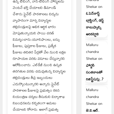
ఉన్న టీచింగ్, నాన్-టీచింగ్ పోస్టులను
Shekar
on
వెంటనే భర్తీ చేయాలని డిమాండ్
ఓపెన్‌కాస్ట్
చేశారు.ప్రైవేట్ పాఠశాలలు విద్యను
బ్లాస్టింగ్, డస్ట్
వ్యాపారంగా మార్చి విద్యార్థుల
తల్లిదండ్రులపై అధిక ఆర్థిక భారం
కాలుష్యాన్ని
మోపుతున్నాయని సాయి చరణ్
అరికట్టాలి
విమర్శించారు.యూనిఫాంలు, బస్సు
Malluru
ఫీజులు, పుస్తకాల ఫీజులు, ప్రత్యేక
chandra
ఫీజులు తదితర పేర్లతో వేల నుంచి లక్షల
Shekar
on
రూపాయల వరకు వసూలు చేస్తున్నారని
ఆరోపించారు. ఎల్‌కేజీ నుంచి ఉన్నత
ఫోర్జరీ
తరగతుల వరకు చదువుతున్న విద్యార్థుల
సంతకాలతో
తల్లిదండ్రులు తీవ్ర ఇబ్బందులు
రిజిస్ట్రేషన్లు..?
ఎదుర్కొంటున్నారని అన్నారు.ప్రైవేట్
Malluru
పాఠశాలల ఫీజులపై ప్రభుత్వం కఠిన
chandra
నియంత్రణ చర్యలు తీసుకుని విద్యాశాఖ
నిబంధనలను కచ్చితంగా అమలు
Shekar
on
చేయాలని కోరారు. అలాగే ప్రభుత్వ
జె.వి.ఆర్.