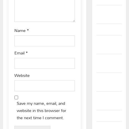
n
February
2026
January 2026
Name
*
December
2025
Email
*
November
2025
Website
October
2025
September
Save my name, email, and
2025
website in this browser for
August 2025
the next time I comment.
July 2025