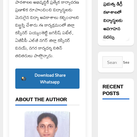
పాఠశాలల అభివృద్ధికి ప్రత్యేక కార్యాచరణ
ప్రభుత్వ డిగ్రీ
ప్రణాళిక రూపొందించి విద్యార్థులకు
కళాశాలలో
మెరుగైన విద్యా అవకాశాలు కల్పించాలని
విద్యార్థులకు
విజ్ఞప్తి చేశారు.ఈ కార్యక్రమంలో జిల్లా
అవగాహన
కన్వీనర్ పయ్యంశెట్టి జగదీష్ పటేల్,
సదస్సు
ఏబీవీపీ ఎల్‌బీ నగర్ జిల్లా కన్వీనర్
వినయ్, నగర కార్యదర్శి నితిన్
తదితరులు పాల్గొన్నారు.
Search
for:
Download Share
Whatsapp
RECENT
POSTS
ABOUT THE AUTHOR
పెద్ది సుదర్శన్
రెడ్డికి ఎమ్మెల్యే
కడియం శ్రీహరి
నివాళి