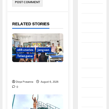
June 2025
May 2025
RELATED STORIES
April 2025
March 2025
September
e69-stories
Jangoan
2024
Telangana
August 2024
పిఆర్ టియు మండల అధ్యక్షులుగా
July 2024
గీరెడ్డి ప్రమోద్ రెడ్డి
Divya Prasanna
August 6, 2026
June 2024
0
May 2024
April 2024