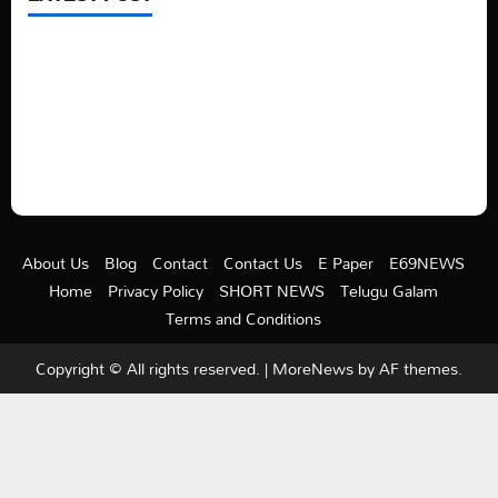
See latest Trump and Biden polling of America
Electric trains in Ukrainian cities
A volcano is erupting again in Japan
A healthy diet is always better than dieting.
About Us
Blog
Contact
Contact Us
E Paper
E69NEWS
Home
Privacy Policy
SHORT NEWS
Telugu Galam
Terms and Conditions
Copyright © All rights reserved.
|
MoreNews
by AF themes.