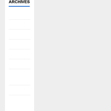
ARCHIVES
August 2026
July 2026
June 2026
May 2026
April 2026
March 2026
February
2026
January 2026
December
2025