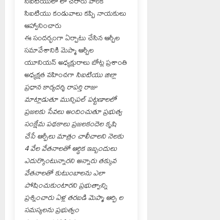
సిఐటియులో లో చేరారు వారికి
సిఐటియు కండువాలు కప్పి నాయకులు
ఆహ్వానించారు
ఈ సందర్భంగా ఏర్పాటు చేసిన ఆర్పీల
సమావేశానికి మెప్మా ఆర్పీల
యూనియన్ అధ్యక్షురాలు బోట్ల ప్రశాంతి
అధ్యక్షత వహించగా
సిఐటియు జిల్లా
ప్రధాన కార్యదర్శి రాపర్తి రాజు
మాట్లాడుతూ మున్సిపల్ పట్టణాలలో
ప్రజలకు సేవలు అందించుతూ ప్రభుత్వ
సంక్షేమ పథకాలు ప్రజలకందెల కృషి
చేసే ఆర్పీలు మాత్రం చాలీచాలని నెలకు
4 వేల వేతనాలతో ఆర్థిక ఇబ్బందులు
ఎదుర్కొంటున్నారని అన్నారు తక్కువ
వేతనాలతో కుటుంబాలను ఎలా
పోషించుకుంటారని ప్రభుత్వాన్ని
ప్రశ్నించారు ఏళ్ల తరబడి మెప్మా ఆర్పి ల
సమస్యలను ప్రభుత్వం