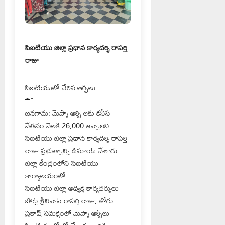
సిఐటియు జిల్లా ప్రధాన కార్యదర్శి రాపర్తి
రాజు
సిఐటియులో చేరిన ఆర్పీలు
~
~
జనగామ: మెప్మా ఆర్పి లకు కనీస
వేతనం నెలకి 26,000 ఇవ్వాలని
సిఐటియు జిల్లా ప్రధాన కార్యదర్శి రాపర్తి
రాజు ప్రభుత్వాన్ని డిమాండ్ చేశారు
జిల్లా కేంద్రంలోని సిఐటియు
కార్యాలయంలో
సిఐటియు జిల్లా అధ్యక్ష కార్యదర్శులు
బొట్ల శ్రీనివాస్ రాపర్తి రాజు, జోగు
ప్రకాష్ సమక్షంలో మెప్మా ఆర్పీలు