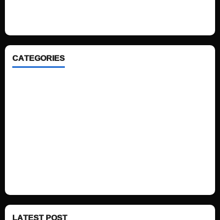
looking WordPress themes so that you can take your website one step
ahead. We focus on simplicity, elegant design and clean code.
CATEGORIES
Home
Sports
Politics
Technology
Fashion
Health
LATEST POST