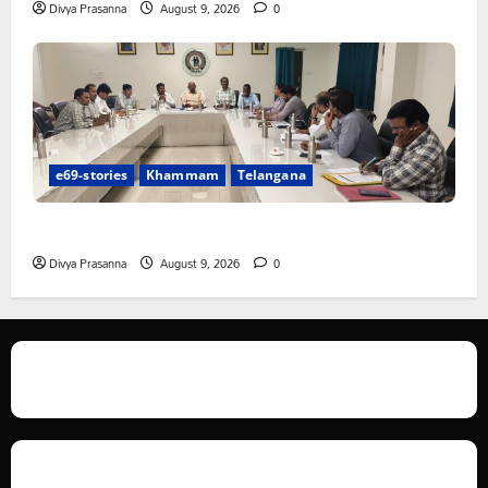
Divya Prasanna
August 9, 2026
0
e69-stories
Khammam
Telangana
సత్తుపల్లి ఏరియా స్ట్రక్చర్ కమిటీ సమావేశం
Divya Prasanna
August 9, 2026
0
We love WordPress and we are here to provide you with professional