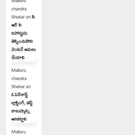
Malluru
chandra
Shekar
on
పి
ఆర్ సి
రిపోర్టును
తెప్పించుకొని
వెంటనే అమలు
చేయాలి
Malluru
chandra
Shekar
on
ఓపెన్‌కాస్ట్
బ్లాస్టింగ్, డస్ట్
కాలుష్యాన్ని
అరికట్టాలి
Malluru