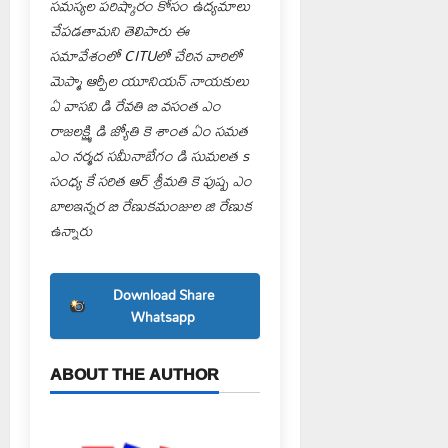
సమస్యల పరిష్కారం కోసం ఉద్యమాలు
చేపడతామని తెలిపారు ఈ
సమావేశంలో CITUలో చేరిన వారిలో
మెప్మా ఆర్పీల యూనియన్ నాయకులు
ఏ వాసవి డి రేవతి బి వసంత ఎం
రాజలక్ష్మి డి జ్యోతి కె శాంత ఏం సమత
ఎం నర్మద సమీనాబేగం డి సుమలత s
సంధ్య కే సరిత ఆర్ శ్రీమతి కె పుష్ప ఎం
బాలఇన్నర బి రేణుకమంజుల జి రేణుక
ఉన్నారు
Download Share
Whatsapp
ABOUT THE AUTHOR