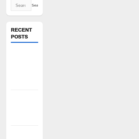
Search
for:
RECENT
POSTS
పస్రాలో
ఘనంగా
ప్రపంచ
ఆదివాసీ
దినోత్సవం
ఇండ్ల స్థలాల
పేదలు జైల్
బరో కు రండి
సీపీఎం
వర్షాలు