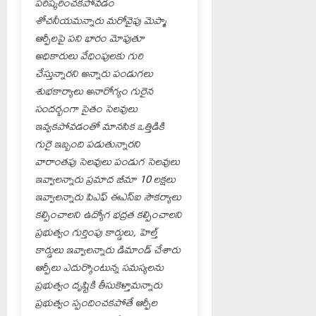
పరిష్కరించకపోవడం
శోచనీయమన్నారు మరోవైపు మెప్మా
ఆర్పీలపై పని భారం మోపుతూ
అధికారులు వేధింపులకు గురి
చేస్తున్నారని అన్నారు పండుగలు
శుభకార్యాలు అనారోగ్యం గురైన
సందర్భంగా సైతం సెలవులు
ఇవ్వకపోవడంతో మానసిక ఒత్తిడికి
గురై ఇబ్బంది పడుతున్నారని
వారాంతపు సెలవులు పండుగ సెలవులు
ఇవ్వాలన్నారు ప్రమాద బీమా 10 లక్షలు
ఇవ్వాలన్నారు పిఎఫ్ ఈఎస్ఐ సౌకర్యాలు
కల్పించాలని ఉద్యోగ భద్రత కల్పించాలని
ప్రభుత్వం గుర్తింపు కార్డులు, హెల్త్
కార్డులు ఇవ్వాలన్నారు డిమాండ్ చేశారు
ఆర్పీలు ఎదుర్కొంటున్న సమస్యలను
ప్రభుత్వం దృష్టికి తీసుకెళ్తామన్నారు
ప్రభుత్వం స్పందించకపోతే ఆర్పీల