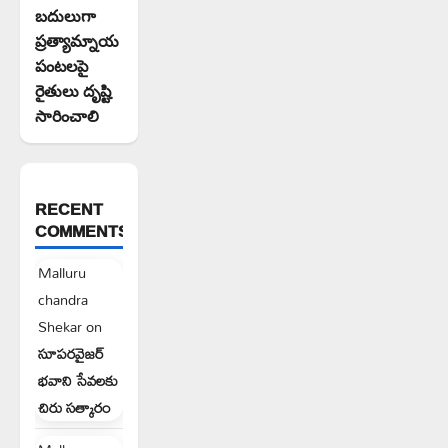
బదులుగా
ప్రత్యామ్నాయ
పంటలపై
రైతులు దృష్టి
సారించాలి
RECENT
COMMENTS
Malluru
chandra
Shekar
on
సూపరవైజర్
భవాని సేవలకు
చిరు సత్కారం