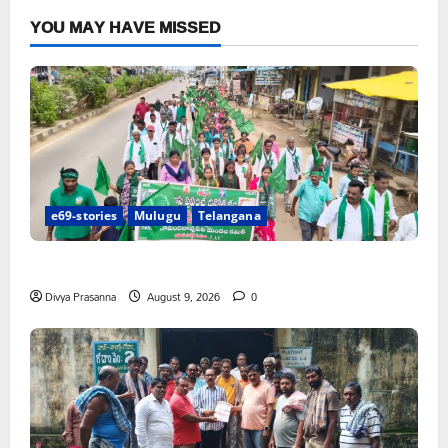
YOU MAY HAVE MISSED
e69-stories
Mulugu
Telangana
పస్రాలో ఘనంగా ప్రపంచ ఆదివాసీ దినోత్సవం
Divya Prasanna
August 9, 2026
0