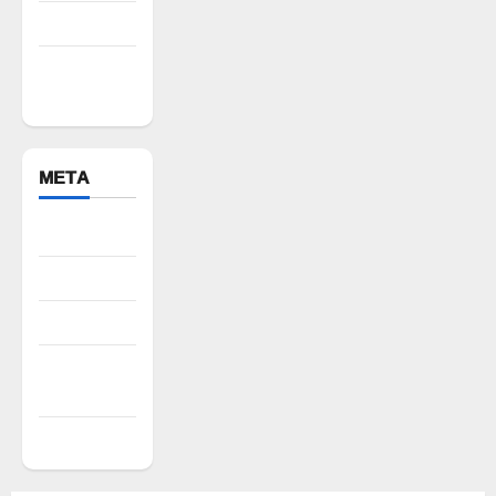
Warangal
Yadadri
Bhuvanagiri
META
Register
Log in
Entries feed
Comments
feed
WordPress.org