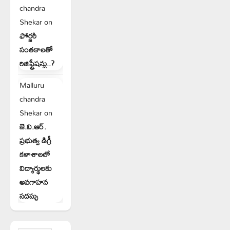
chandra
Shekar
on
ఫోర్జరీ
సంతకాలతో
రిజిస్ట్రేషన్లు..?
Malluru
chandra
Shekar
on
జె.వి.ఆర్.
ప్రభుత్వ డిగ్రీ
కళాశాలలో
విద్యార్థులకు
అవగాహన
సదస్సు