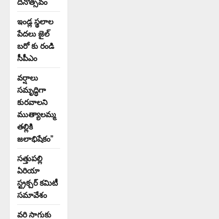
దినోత్సవం
ఇండ్ల స్థలాల
పేదలు జైల్
బరో కు రండి
సీపీఎం
వర్షాలు
సమృద్ధిగా
కురవాలని
ముత్యాలమ్మ
తల్లికి
జలాభిషేకం”
సత్తుపల్లి
ఏరియా
స్ట్రక్చర్ కమిటీ
సమావేశం
వరి సాగుకు