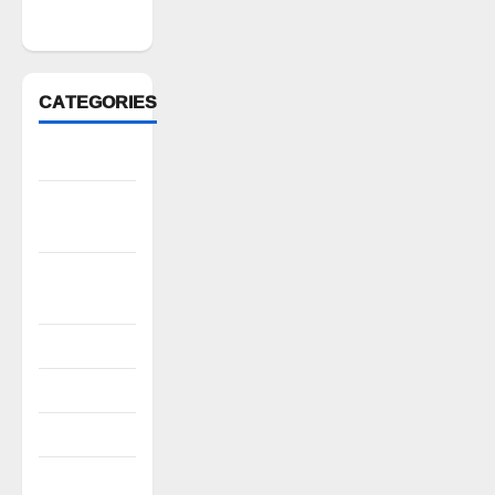
2022
CATEGORIES
Anantapur
Andhra
Pradesh
Bhadradri
Kothagudem
CableTV live
City
Covid
Culture