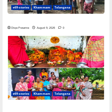
e69-stories
Khammam
Telangana
ఇండ్ల స్థలాల పేదలు జైల్ బరో కు రండి సీపీఎం
Divya Prasanna
August 9, 2026
0
e69-stories
Khammam
Telangana
వర్షాలు సమృద్ధిగా కురవాలని ముత్యాలమ్మ తల్లికి జలాభిషేకం”