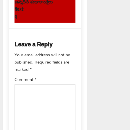
o
జన్మదిన శుభాకాంక్షలు
s
Next:
q
t
n
Leave a Reply
a
Your email address will not be
v
published.
Required fields are
marked
*
i
Comment
*
g
a
t
i