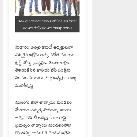
telugu galam news e69news local
news daily news today news
మేడారం ఉత్సవ కమిటీ అధ్యక్షులుగా
ఎన్నికైన అర్రేమ్ లచ్చు పటేల్ మరియు
ట్రస్ట్ బోర్డు డైరెక్టర్లకు శుభాకాంక్షలు
తెలియజేసిన జాతీయ బీసీ సంక్షేమ
సంఘం ములుగు జిల్లా అధ్యక్షులు బట్ట
మురళీకృష్ణ
ములుగు జిల్లా తాడ్వాయి మండలం
మేడారం సమ్మక్క సారలమ్మ ఆలయ
ఉత్సవ కమిటీ అధ్యక్షులుగా రాష్ట్ర
ప్రభుత్వం తాడ్వాయి మండలంలోని
కొండపర్తి గ్రామానికి చెందిన అర్రెమ్