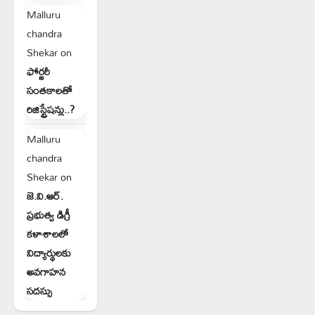
Malluru
chandra
Shekar
on
ఫోర్జరీ
సంతకాలతో
రిజిస్ట్రేషన్లు..?
Malluru
chandra
Shekar
on
జె.వి.ఆర్.
ప్రభుత్వ డిగ్రీ
కళాశాలలో
విద్యార్థులకు
అవగాహన
సదస్సు