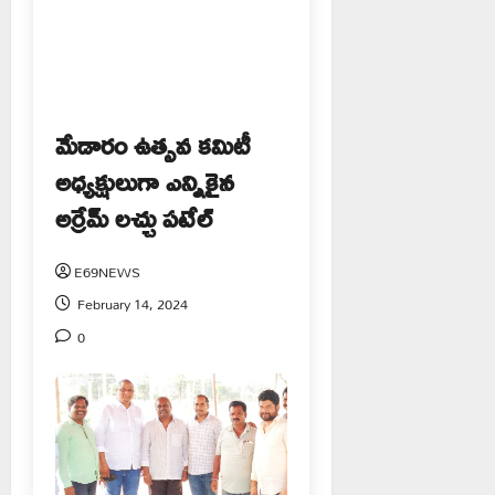
మేడారం ఉత్సవ కమిటీ
అధ్యక్షులుగా ఎన్నికైన
అర్రేమ్ లచ్చు పటేల్
E69NEWS
February 14, 2024
0