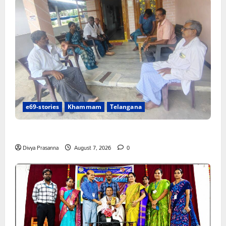
e69-stories
Khammam
Telangana
ఈ నెల 10 న జైల్ బరో జయప్రదం చేయండి
Divya Prasanna
August 7, 2026
0