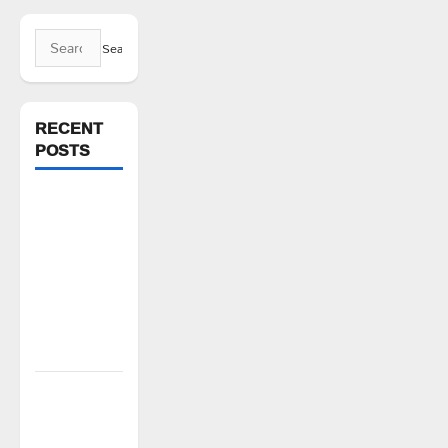
Search
for:
RECENT
POSTS
సంపూడి
మహేష్
జన్మదినం
సందర్భంగా
ఉచిత
అల్పాహార
పంపిణీ
ఈ నెల 10 న
జైల్ బరో
జయప్రదం