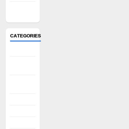
February
2022
CATEGORIES
Anantapur
Andhra
Pradesh
Bhadradri
Kothagudem
CableTV live
City
Covid