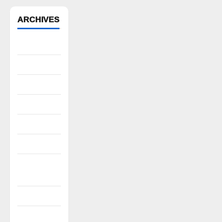
ARCHIVES
August 2026
July 2026
June 2026
May 2026
April 2026
March 2026
February
2026
January 2026
December