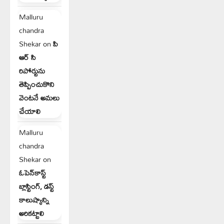
Malluru
chandra
Shekar
on
పి
ఆర్ సి
రిపోర్టును
తెప్పించుకొని
వెంటనే అమలు
చేయాలి
Malluru
chandra
Shekar
on
ఓపెన్‌కాస్ట్
బ్లాస్టింగ్, డస్ట్
కాలుష్యాన్ని
అరికట్టాలి