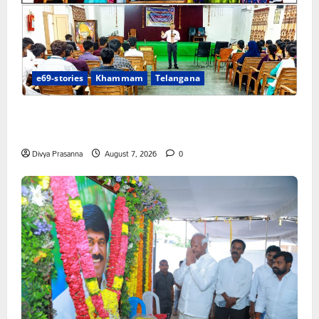
e69-stories
Khammam
Telangana
విద్యార్థుల్లో లక్ష్యసాధనకు స్ఫూర్తినింపిన సాయిస్పూర్తి కళాశాల
ప్రేరణ
Divya Prasanna
August 7, 2026
0