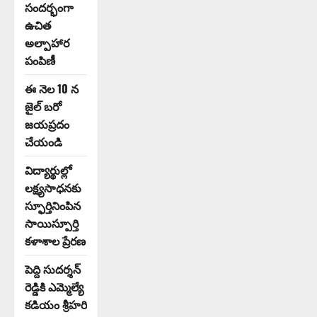
సందర్భంగా
ఉచిత
అల్పాహార
పంపిణీ
ఈ నెల 10 న
జైల్ బరో
జయప్రదం
చేయండి
విద్యార్థుల్లో
లక్ష్యసాధనకు
స్ఫూర్తినింపిన
సాయిస్పూర్తి
కళాశాల ప్రేరణ
పెద్ది సుదర్శన్
రెడ్డికి ఎమ్మెల్యే
కడియం శ్రీహరి