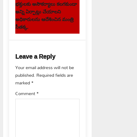
t
భక్తులకు అసౌకర్యాలు కలగకుండా
అన్ని ఏర్పాట్లు చేయాలని
n
అధికారులను ఆదేశించిన మంత్రి
సీతక్క.
a
v
i
Leave a Reply
g
Your email address will not be
published.
Required fields are
a
marked
*
t
Comment
*
i
o
n