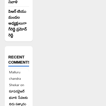
నివాళి
పిఆర్ టియు
మండల
అధ్యక్షులుగా
గీరెడ్డి ప్రమోద్
రెడ్డి
RECENT
COMMENTS
Malluru
chandra
Shekar
on
సూపరవైజర్
భవాని సేవలకు
చిరు సత్కారం