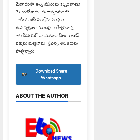
మేడారంలో అన్ని వసతులు కల్పించాలని
తెలియజేశారు. ఈ కార్యక్రమంలో
జాతీయ బీసీ సంక్షేమ సంఘం
ఉపాధ్యక్షులు మంచర్ల నాగేశ్వరరావు,
బిసి సీనియర్ నాయకులు నీలం రాజేష్,
భక్తులు బుజ్జిబాబు, శ్రీనన్న, తదితరులు
పాల్గొన్నారు
Download Share
Whatsapp
ABOUT THE AUTHOR