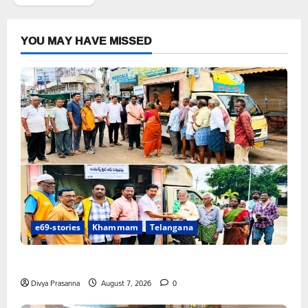
YOU MAY HAVE MISSED
e69-stories
Khammam
Telangana
సంపూడి మహేష్ జన్మదినం సందర్భంగా ఉచిత అల్పాహార పంపిణీ
Divya Prasanna
August 7, 2026
0