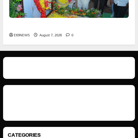
పెద్ది సుదర్శన్ రెడ్డికి ఎమ్మెల్యే కడియం శ్రీహరి నివాళి
E69NEWS
August 7, 2026
0
We love WordPress and we are here to provide you with professional
looking WordPress themes so that you can take your website one step
ahead. We focus on simplicity, elegant design and clean code.
CATEGORIES