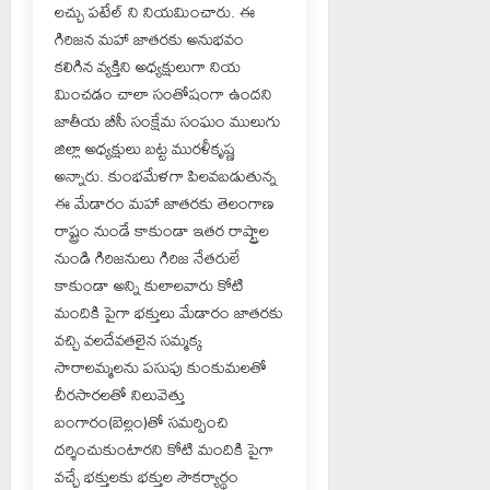
లచ్చు పటేల్ ని నియమించారు. ఈ
గిరిజన మహా జాతరకు అనుభవం
కలిగిన వ్యక్తిని అధ్యక్షులుగా నియ
మించడం చాలా సంతోషంగా ఉందని
జాతీయ బీసీ సంక్షేమ సంఘం ములుగు
జిల్లా అధ్యక్షులు బట్ట మురళీకృష్ణ
అన్నారు. కుంభమేళగా పిలవబడుతున్న
ఈ మేడారం మహా జాతరకు తెలంగాణ
రాష్ట్రం నుండే కాకుండా ఇతర రాష్ట్రాల
నుండి గిరిజనులు గిరిజ నేతరులే
కాకుండా అన్ని కులాలవారు కోటి
మందికి పైగా భక్తులు మేడారం జాతరకు
వచ్చి వలదేవతలైన సమ్మక్క
సారాలమ్మలను పసుపు కుంకుమలతో
చీరసారలతో నిలువెత్తు
బంగారం(బెల్లం)తో సమర్పించి
దర్శించుకుంటారని కోటి మందికి పైగా
వచ్చే భక్తులకు భక్తుల సౌకర్యార్థం