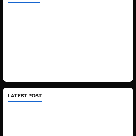
Home
Sports
Politics
Technology
Fashion
Health
LATEST POST
See latest Trump and Biden polling of America
Electric trains in Ukrainian cities
A volcano is erupting again in Japan