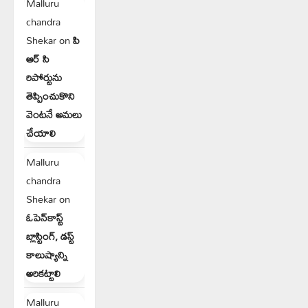
Malluru
chandra
Shekar
on
పి
ఆర్ సి
రిపోర్టును
తెప్పించుకొని
వెంటనే అమలు
చేయాలి
Malluru
chandra
Shekar
on
ఓపెన్‌కాస్ట్
బ్లాస్టింగ్, డస్ట్
కాలుష్యాన్ని
అరికట్టాలి
Malluru