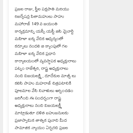
ప్రజల రాజు, స్త్రీల పక్షపాతి మరియు
రిజర్వేషన్ల పితామహులు సాహు
మహారాజ్ 149 వ జయంతి
కార్యక్రమాన్ని యస్సీ యస్టీ బిసి మైనార్టీ
మహిళా ఐక్య వేదిక ఆధ్వర్యంలో
కర్నూలు నందలి బి క్యాంపులో గల
మహిళా ఐక్య వేదిక ప్రధాన
కార్యాలయంలో వ్యవస్థాపక అధ్యక్షురాలు
పట్నం రాజేశ్వరి, రాష్ట్ర అధ్యక్షురాలు
నంది విజయలక్ష్మి , దూదేకుల మాబ్బీ లు
కలిసి సాహు మహరాజ్ చిత్రపటానికి
పూలమాల వేసి నివాళులు అర్పించడం
జరిగింది.ఈ సందర్భంగా రాష్ట్ర
అధ్యక్షురాలు నంది విజయలక్ష్మీ
మాట్లాడుతూ దళిత బహుజనులకు
ప్రజాస్వామిక తాత్విక పునాది మీద
సామాజిక న్యాయం ఏర్పరచి ప్రజల