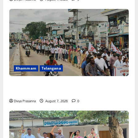
Khammam
Telangana
కూటమి ప్రభుత్వం ఎన్నికల ముందు విద్యార్థులకు ఇచ్చిన హామీలను
వెంటనే అమలు చేయాలి: ఎస్ఎఫ్ఐ”
Divya Prasanna
August 7, 2026
0