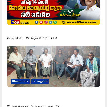
ఘనపూర్ రిజర్వాయర్ ఆయకట్టుకు పూర్తి స్థాయిలో సాగునీరు
E69NEWS
August 8, 2026
0
Khammam
Telangana
FFS యాప్ విధానం రద్దు చేయాలి: మోరంపూడి
వెంకటేశ్వరరావు
Divya Prasanna
August 7, 2026
0