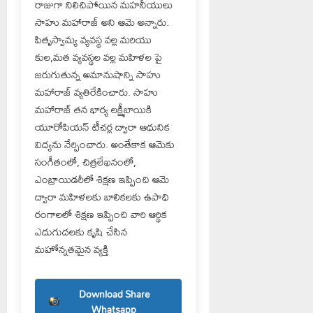
రాజుగా నిలిచిపోయిన మహనీయులు
సాహు మహారాజ్ అని ఆమె అన్నారు.
పితృస్వామ్య వ్యవస్థ వల్ల మరియు
కుల,మత వ్యవస్థల వల్ల మహిళల పై
జరుగుతున్న అమానుషాన్ని సాహు
మహారాజ్ వ్యతిరేకించారు. సాహు
మహారాజ్ తన భార్య లక్ష్మీబాయికి
యూరోపియన్ టీచర్ల ద్వారా ఆధునిక
విద్యను నేర్పించారు. అంతేకాక ఆమెకు
సంగీతంలో, చిత్రలేఖనంలో,
ఎంబ్రాయిడరీలో శిక్షణ ఇప్పించి ఆమె
ద్వారా మహిళలకు బాలికలకు ఉపాధి
రంగాలలో శిక్షణ ఇప్పించి వారి ఆర్థిక
ఎదుగుదలకు కృషి చేసిన
మహోన్నతమైన వ్యక్తి
Download Share
Whatsapp