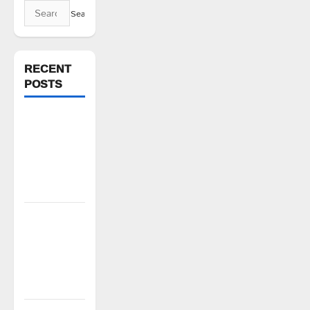
Search
for:
RECENT
POSTS
ఘనపూర్
రిజర్వాయర్
ఆయకట్టుకు
పూర్తి స్థాయిలో
సాగునీరు
FFS యాప్
విధానం రద్దు
చేయాలి:
మోరంపూడి
వెంకటేశ్వరరావు