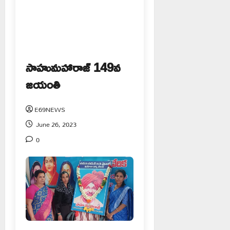
సాహుమహారాజ్ 149వ
జయంతి
E69NEWS
June 26, 2023
0