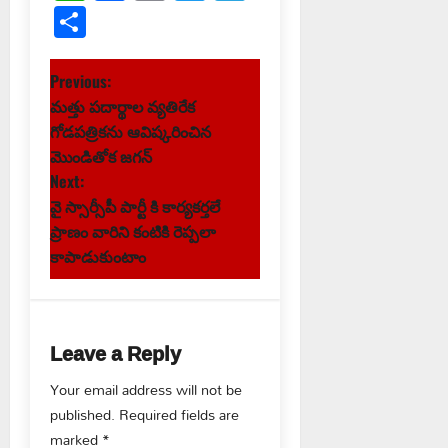
Link
Share
P
Previous:
మత్తు పదార్థాల వ్యతిరేక
o
గోడపత్రికను ఆవిష్కరించిన
s
మొండితోక జగన్
Next:
t
వై స్సార్సీపీ పార్టీ కి కార్యకర్తలే
ప్రాణం వారిని కంటికి రెప్పలా
n
కాపాడుకుంటాం
a
v
Leave a Reply
i
Your email address will not be
g
published.
Required fields are
marked
*