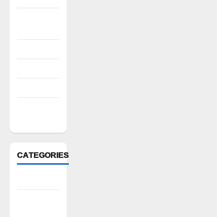
October
2022
August 2022
July 2022
March 2022
February
2022
CATEGORIES
Anantapur
Andhra
Pradesh