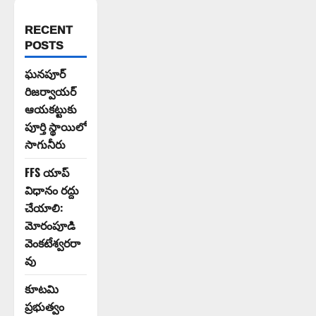
RECENT
POSTS
ఘనపూర్
రిజర్వాయర్
ఆయకట్టుకు
పూర్తి స్థాయిలో
సాగునీరు
FFS యాప్
విధానం రద్దు
చేయాలి:
మోరంపూడి
వెంకటేశ్వరరా
వు
కూటమి
ప్రభుత్వం