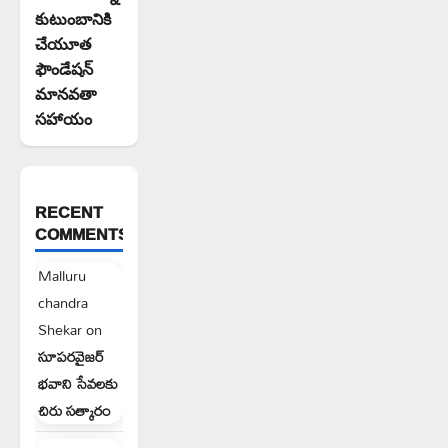
కుటుంబానికి
చేయూత
ఫౌండేషన్
మానవతా
సహాయం
RECENT
COMMENTS
Malluru
chandra
Shekar
on
సూపరవైజర్
భవాని సేవలకు
చిరు సత్కారం