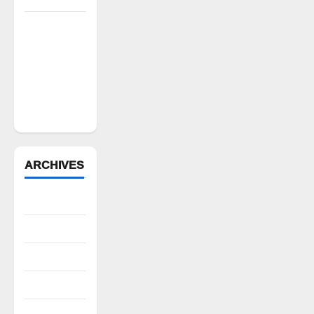
ఆపదలో ఉన్న
కుటుంబానికి
చేయూత
ఫౌండేషన్
మానవతా
సహాయం
ARCHIVES
August 2026
July 2026
June 2026
May 2026
April 2026