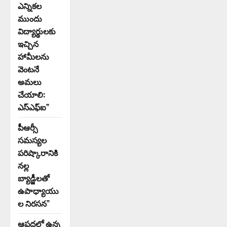
ఎన్నికల
ముందు
విద్యార్థులకు
ఇచ్చిన
హామీలను
వెంటనే
అమలు
చేయాలి:
ఎస్ఎఫ్ఐ”
పీఆర్సీ
సమస్యల
పరిష్కారానికి
నల్ల
బ్యాడ్జీలతో
ఉపాధ్యాయు
ల నిరసన”
ఆపదలో ఉన్న