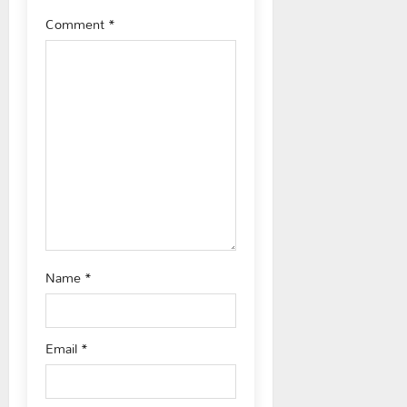
a
Comment
*
t
i
o
n
Name
*
Email
*