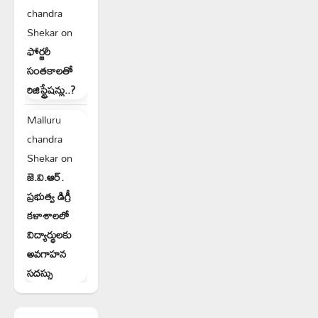
chandra
Shekar
on
ఫోర్జరీ
సంతకాలతో
రిజిస్ట్రేషన్లు..?
Malluru
chandra
Shekar
on
జె.వి.ఆర్.
ప్రభుత్వ డిగ్రీ
కళాశాలలో
విద్యార్థులకు
అవగాహన
సదస్సు