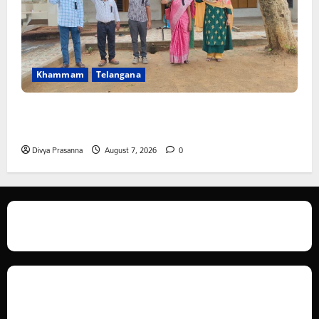
Khammam
Telangana
పీఆర్సీ సమస్యల పరిష్కారానికి నల్ల బ్యాడ్జీలతో ఉపాధ్యాయుల
నిరసన”
Divya Prasanna
August 7, 2026
0
We love WordPress and we are here to provide you with professional
looking WordPress themes so that you can take your website one step
ahead. We focus on simplicity, elegant design and clean code.