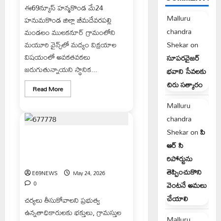
ఈ69న్యూస్ హన్మకొండ మే24
Malluru
హనుమకొండ జిల్లా బీమదేవరపల్లి
chandra
మండలం ములకనూర్ గ్రామంలోని
మయూరి వైన్స్‌లో మద్యం విక్రయాల
Shekar
on
విషయంలో అవకతవకలు
సూపరవైజర్
జరుగుతున్నాయని స్థానిక...
భవాని సేవలకు
చిరు సత్కారం
Read
Read More
more
about
Malluru
మయూరి
వైన్స్‌లో
chandra
మద్యం
విక్రయాలపై
Shekar
on
పి
వినియోగదారుల
అన్నారం షరీఫ్ దర్గాలో ఆగని వసూళ్ల
ఆగ్రహం
ఆర్ సి
పర్వంఅక్రమ దోపిడీకి పాల్పడుతున్న దర్గా
రిపోర్టును
సిబ్బంది
తెప్పించుకొని
E69NEWS
May 24, 2026
0
వెంటనే అమలు
చేయాలి
చర్యలు తీసుకోవాలని ప్రభుత్వ
ఉన్నతాధికారులకు భక్తులు, గ్రామస్తుల
Malluru