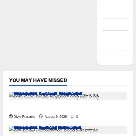
Register
Log in
Entries feed
Comments
feed
WordPress.org
YOU MAY HAVE MISSED
e69-stories
Jangoan
Telangana
పిఆర్ టియు మండల అధ్యక్షులుగా గీరెడ్డి ప్రమోద్ రెడ్డి
Divya Prasanna
August 6, 2026
0
e69-stories
Mulugu
Telangana