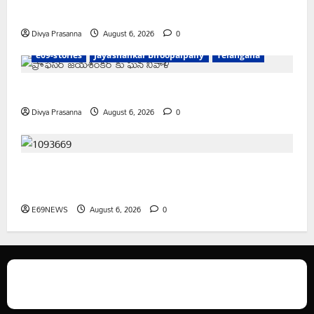
చలో ఐటీడీఏ ఏటూరునాగారం ముట్టడికి శంఖారావం
Divya Prasanna
August 6, 2026
0
e69-stories
Jayashankar Bhoopalpally
Telangana
ప్రొఫెసర్ జయశంకర్ కు ఘన నివాళి
Divya Prasanna
August 6, 2026
0
రైతుల నుంచి అక్రమ వసూళ్లు.. కాంట్రాక్ట్ ఉద్యోగిని సస్పెండ్
చేయాలని సీపీఎం డిమాండ్
E69NEWS
August 6, 2026
0