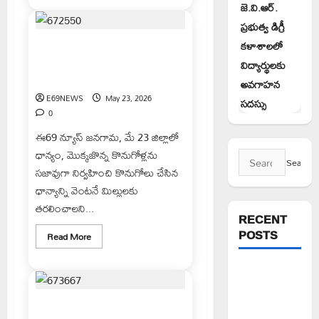
మృతురాల
జె.వి.ఆర్.
కుటుంబానికి
నివాళులర్పించిన
ప్రభుత్వ డిగ్రీ
దళిత
కళాశాలలో
నాయకులు
ధాన్యం, మొక్కజొన్న కొనుగోళ్లు
వేగవంతం చేయాలి: కలెక్టర్ సందీప్
విద్యార్థులకు
కుమార్ ఝా
అవగాహన
E69NEWS
May 23, 2026
సదస్సు
0
ఈ69 న్యూస్ జనగామ, మే 23 జిల్లాలో
ధాన్యం, మొక్కజొన్న కొనుగోళ్లను
Search
సజావుగా నిర్వహించి కొనుగోలు చేసిన
for:
ధాన్యాన్ని వెంటనే మిల్లులకు
తరలించాలని...
RECENT
POSTS
Read
Read More
more
about
ధాన్యం,
పిఆర్ టియు
మొక్కజొన్న
కొనుగోళ్లు
మండల
వేగవంతం
చేయాలి:
ఉద్యోగ నియామక పత్రాలు అందజేసిన
అధ్యక్షులుగా
కలెక్టర్