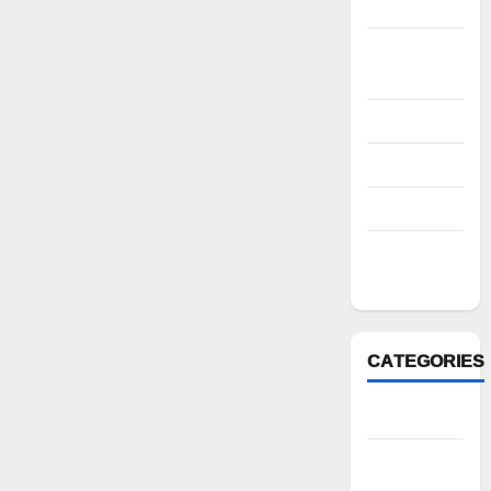
2022
October
2022
August 2022
July 2022
March 2022
February
2022
CATEGORIES
Anantapur
Andhra
Pradesh