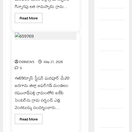
April 2026
గిన్నారపు లత రామస్వామి గ్రామ...
March 2026
Read
Read More
more
about
February
మలక్
2026
పల్లి
గ్రామాన్ని
ఆదర్శ
January 2026
గ్రామంగా
ఐకేపి సెంటర్‌ను సందర్శించిన సర్పంచ్
తీర్చిదిద్దుతా-
ఎడ్ల వెంకటయ్య
సర్పంచ్
December
గిన్నారపు
E69NEWS
May 21, 2026
లత
2025
రామస్వామి
0
November
ఈ69న్యూస్ స్టేషన్ ఘనపూర్ మే20
2025
జనగామ జిల్లా జఫర్‌గడ్ మండలం
రఘునాథ్‌పల్లి గ్రామంలోని ఐకేపి
October
సెంటర్‌ను గ్రామ సర్పంచ్ ఎడ్ల
2025
వెంకటయ్య సందర్శించారు....
September
Read
Read More
2025
more
about
ఐకేపి