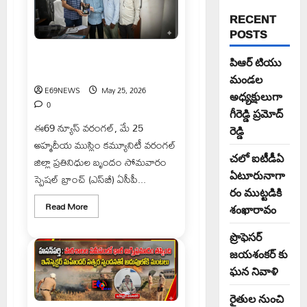
RECENT
POSTS
ఎస్‌బీ ఏసీపీ జితేందర్‌ రెడ్డిని కలిసిన
పిఆర్ టియు
అహ్మదీయ ముస్లిం ప్రతినిధులు
మండల
E69NEWS
May 25, 2026
అధ్యక్షులుగా
0
గీరెడ్డి ప్రమోద్
ఈ69 న్యూస్ వరంగల్, మే 25
రెడ్డి
అహ్మదీయ ముస్లిం కమ్యూనిటీ వరంగల్
చలో ఐటీడీఏ
జిల్లా ప్రతినిధుల బృందం సోమవారం
ఏటూరునాగా
స్పెషల్ బ్రాంచ్ (ఎస్‌బీ) ఏసీపీ...
రం ముట్టడికి
Read
Read More
శంఖారావం
more
about
ఎస్‌బీ
ప్రొఫెసర్
ఏసీపీ
జితేందర్‌
జయశంకర్ కు
రెడ్డిని
ఘన నివాళి
కలిసిన
అహ్మదీయ
ముస్లిం
రైతుల నుంచి
ప్రతినిధులు