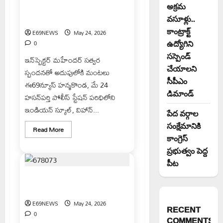
అక్రమ
హసన్‌పర్తి పరిధిలోని పాఠశాలల
సమీపంలో భారీ అగ్నిప్రమాదం తప్పింది
వసూళ్లు..
కాంట్రాక్ట్
E69NEWS
May 24, 2026
ఉద్యోగిని
0
సస్పెండ్
ఇన్‌స్పెక్టర్ మహేందర్ సత్వర
చేయాలని
స్పందనతో అదుపులోకి మంటలు
సీపీఎం
ఈ69న్యూస్ హన్మకొండ, మే 24
డిమాండ్
హసన్‌పర్తి పోలీస్ స్టేషన్ పరిధిలోని
ఇండియన్ స్కూల్, విహాన్...
పేద వర్గాల
సంక్షేమానికి
Read
Read More
more
కాంగ్రెస్
about
హసన్‌పర్తి
ప్రభుత్వం పెద్ద
పరిధిలోని
పీట
పాఠశాలల
సమీపంలో
భారీ
మయూరి వైన్స్‌లో మద్యం విక్రయాలపై
అగ్నిప్రమాదం
వినియోగదారుల ఆగ్రహం
తప్పింది
E69NEWS
May 24, 2026
RECENT
0
COMMENTS