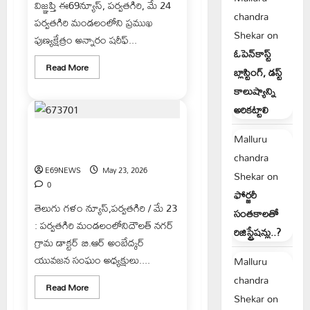
విజ్ఞప్తి ఈ69న్యూస్, పర్వతగిరి, మే 24
chandra
పర్వతగిరి మండలంలోని ప్రముఖ
Shekar
on
పుణ్యక్షేత్రం అన్నారం షరీఫ్...
ఓపెన్‌కాస్ట్
Read
Read More
బ్లాస్టింగ్, డస్ట్
more
about
కాలుష్యాన్ని
అన్నారం
షరీఫ్
అరికట్టాలి
దర్గాలో
ఆగని
వసూళ్ల
మృతురాల కుటుంబానికి
Malluru
పర్వంఅక్రమ
నివాళులర్పించిన దళిత నాయకులు
దోపిడీకి
chandra
పాల్పడుతున్న
E69NEWS
May 23, 2026
దర్గా
Shekar
on
సిబ్బంది
0
ఫోర్జరీ
తెలుగు గళం న్యూస్,పర్వతగిరి / మే 23
సంతకాలతో
: పర్వతగిరి మండలంలోనిదౌలత్ నగర్
రిజిస్ట్రేషన్లు..?
గ్రామ డాక్టర్ బి.ఆర్ అంబేద్కర్
యువజన సంఘం అధ్యక్షులు....
Malluru
chandra
Read
Read More
more
Shekar
on
about