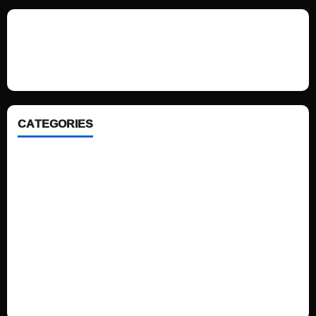
We love WordPress and we are here to provide you with professional
looking WordPress themes so that you can take your website one step
ahead. We focus on simplicity, elegant design and clean code.
CATEGORIES
Home
Sports
Politics
Technology
Fashion
Health