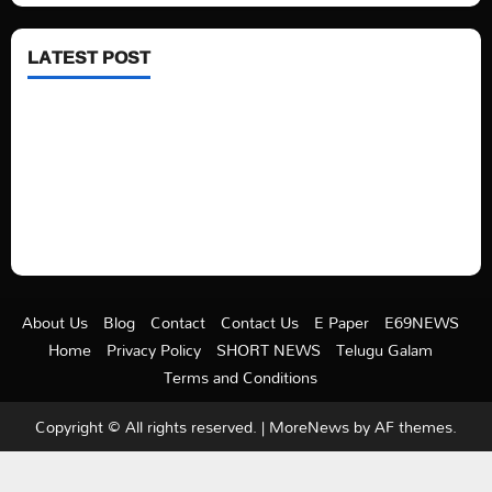
LATEST POST
See latest Trump and Biden polling of America
Electric trains in Ukrainian cities
A volcano is erupting again in Japan
A healthy diet is always better than dieting.
About Us
Blog
Contact
Contact Us
E Paper
E69NEWS
Home
Privacy Policy
SHORT NEWS
Telugu Galam
Terms and Conditions
Copyright © All rights reserved.
|
MoreNews
by AF themes.