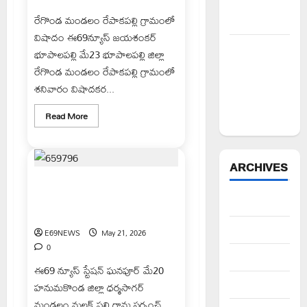
సీపీఎం
రేగొండ మండలం రేపాకపల్లి గ్రామంలో
డిమాండ్
విషాదం ఈ69న్యూస్ జయశంకర్
పేద వర్గాల
భూపాలపల్లి మే23 భూపాలపల్లి జిల్లా
సంక్షేమానికి
రేగొండ మండలం రేపాకపల్లి గ్రామంలో
కాంగ్రెస్
శనివారం విషాదకర...
ప్రభుత్వం పెద్ద
Read
Read More
పీట
more
about
పొలంలో
మంటలు
ఆర్పబోయి
ARCHIVES
వృద్ధ
రైతు
మలక్ పల్లి గ్రామాన్ని ఆదర్శ గ్రామంగా
సజీవ
తీర్చిదిద్దుతా-సర్పంచ్ గిన్నారపు లత
దహనం
August 2026
రామస్వామి
July 2026
E69NEWS
May 21, 2026
0
June 2026
ఈ69 న్యూస్ స్టేషన్ ఘనపూర్ మే20
May 2026
హనుమకొండ జిల్లా ధర్మసాగర్
మండలం మలక్ పల్లి గ్రామ సర్పంచ్