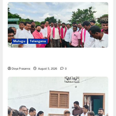
Mulugu
Telangana
వెంకటాపురంలో BRS జిల్లా అధ్యక్షులు కాకులమర్రి లక్ష్మణ్ బాబుకు
ఘన సన్మానం
Divya Prasanna
August 5, 2026
0