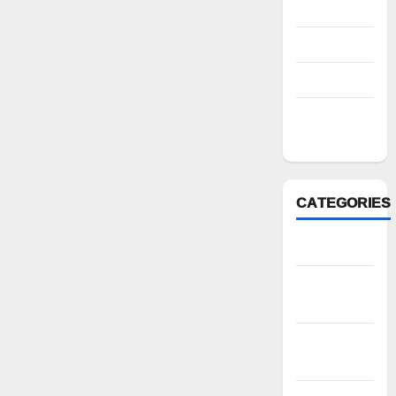
August 2022
July 2022
March 2022
February
2022
CATEGORIES
Anantapur
Andhra
Pradesh
Bhadradri
Kothagudem