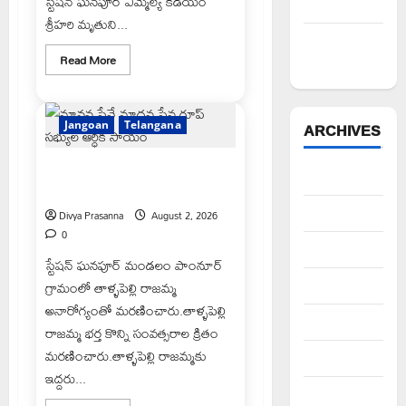
స్టేషన్ ఘనపూర్ ఎమ్మెల్యే కడియం
లక్ష్మణ్ బాబు
శ్రీహరి మృతుని...
పేరుకే
Read
Read More
మున్సిపాలిటీ
more
about
మృతుని
కుటుంబాన్ని
పరామర్శించిన
Jangoan
Telangana
ARCHIVES
ఎమ్మెల్యే
కడియం
మానవ సేవే మాధవ సేవ గ్రూప్ సభ్యుల
August 2026
ఆర్ధిక సాయం
July 2026
Divya Prasanna
August 2, 2026
0
June 2026
స్టేషన్ ఘనపూర్ మండలం పాంనూర్
గ్రామంలో తాళ్ళపెల్లి రాజమ్మ
May 2026
అనారోగ్యంతో మరణించారు.తాళ్ళపెల్లి
April 2026
రాజమ్మ భర్త కొన్ని సంవత్సరాల క్రితం
మరణించారు.తాళ్ళపెల్లి రాజమ్మకు
March 2026
ఇద్దరు...
February