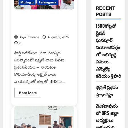
Mulugu
Telangana
RECENT
POSTS
వెంకటాపురంలో BRS జిల్లా అధ్యక్షులు
కాకులమర్రి లక్ష్మణ్ బాబుకు ఘన
1500కోట్లతో
సన్మానం
స్టేషన్
Divya Prasanna
August 5, 2026
ఘనపూర్
0
నియోజకవర్గం
పార్టీ బలోపేతం, ప్రజా సమస్యల
లో అభివృద్ధి
పరిష్కారంలో లక్ష్మణ్ బాబు సేవలు
పనులు-
ప్రశంసనీయం – నాయకుల
ఎమ్మెల్యే
కొనియాడింపు లక్ష్మణ్ బాబు
కడియం శ్రీహరి
నాయకత్వంలో జిల్లాలో BRSను...
భద్రతే ప్రథమ
Read
Read More
ప్రాధాన్యం
more
about
వెంకటాపురంలో
వెంకటాపురం
BRS
జిల్లా
లో BRS జిల్లా
అధ్యక్షులు
అధ్యక్షులు
కాకులమర్రి
లక్ష్మణ్
కాకులమర్రి