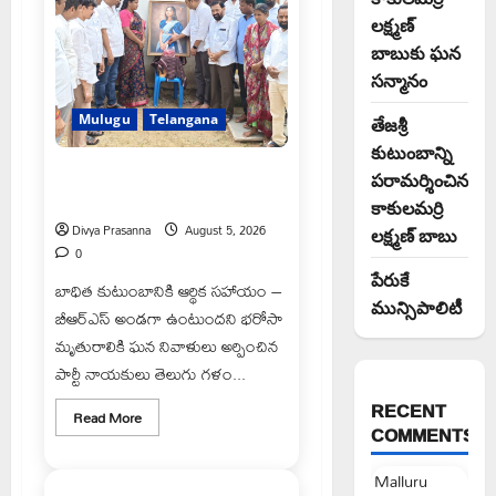
బాబుకు
ఘన
లక్ష్మణ్
సన్మానం
బాబుకు ఘన
సన్మానం
Mulugu
Telangana
తేజశ్రీ
కుటుంబాన్ని
తేజశ్రీ కుటుంబాన్ని పరామర్శించిన
పరామర్శించిన
కాకులమర్రి లక్ష్మణ్ బాబు
కాకులమర్రి
Divya Prasanna
August 5, 2026
లక్ష్మణ్ బాబు
0
పేరుకే
బాధిత కుటుంబానికి ఆర్థిక సహాయం –
మున్సిపాలిటీ
బీఆర్‌ఎస్ అండగా ఉంటుందని భరోసా
మృతురాలికి ఘన నివాళులు అర్పించిన
పార్టీ నాయకులు తెలుగు గళం...
RECENT
Read
Read More
Mahabubabad
more
COMMENTS
Telangana
about
తేజశ్రీ
కుటుంబాన్ని
Malluru
పరామర్శించిన