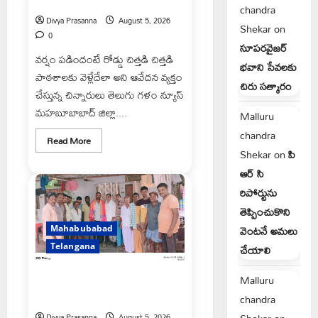
పేరుకే మున్సిపాలిటీ
కాకులమర్రి
chandra
లక్ష్మణ్
Divya Prasanna
August 5, 2026
Shekar
on
బాబు
0
సూపరవైజర్
వర్షం పడిందంటే రోడ్డు చిత్తడి చిత్తడి
భవాని సేవలకు
పాఠశాలకు వెళ్లేదేలా అని ఆవేదన వ్యక్తం
చిరు సత్కారం
చేస్తున్న చిన్నారులు తెలుగు గళం న్యూస్
మహబూబాబాద్ జిల్లా....
Malluru
chandra
Read
Read More
more
Shekar
on
పి
about
పేరుకే
ఆర్ సి
మున్సిపాలిటీ
రిపోర్టును
తెప్పించుకొని
వెంటనే అమలు
Mahabubabad
Telangana
చేయాలి
Malluru
రంగాపురం గ్రామ గౌడ సంఘం
అధ్యక్షునిగ గిరిగాని వీరభద్రం గౌడ్
chandra
Divya Prasanna
August 5, 2026