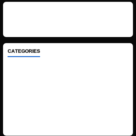
We love WordPress and we are here to provide you with professional
looking WordPress themes so that you can take your website one step
ahead. We focus on simplicity, elegant design and clean code.
CATEGORIES
Home
Sports
Politics
Technology
Fashion
Health