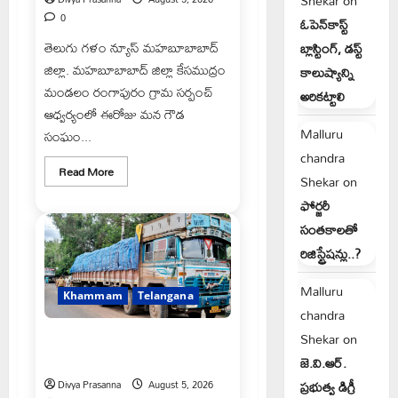
Shekar
on
0
ఓపెన్‌కాస్ట్
తెలుగు గళం న్యూస్ మహబూబాబాద్
బ్లాస్టింగ్, డస్ట్
జిల్లా. మహబూబాబాద్ జిల్లా కేసముద్రం
కాలుష్యాన్ని
మండలం రంగాపురం గ్రామ సర్పంచ్
అరికట్టాలి
ఆధ్వర్యంలో ఈరోజు మన గౌడ
Malluru
సంఘం...
chandra
Read
Read More
Shekar
on
more
about
ఫోర్జరీ
రంగాపురం
గ్రామ
సంతకాలతో
గౌడ
సంఘం
రిజిస్ట్రేషన్లు..?
అధ్యక్షునిగ
గిరిగాని
వీరభద్రం
Malluru
గౌడ్
Khammam
Telangana
chandra
Shekar
on
రేషన్ బియ్యం అక్రమ రవాణా భగ్నం..
లారీ స్వాధీనం”
జె.వి.ఆర్.
ప్రభుత్వ డిగ్రీ
Divya Prasanna
August 5, 2026