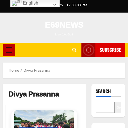
Skip
English
August 6, 2026
12:30:04 PM
to
content
E69NEWS
ప్రజా గొంతుక
SUBSCRIBE
Primary
Menu
Home
Divya Prasanna
Divya Prasanna
SEARCH
Search