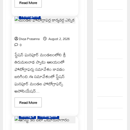
Read
Read More
2026
more
e69-stories
Jangoan
about
మానవ
January 2026
Telangana
సేవే
మాధవ
సేవ
December
మండల ఫోటోగ్రాఫర్ల కార్యవర్గ ఎన్నిక
గ్రూప్
2025
సభ్యుల
ఆర్ధిక
Divya Prasanna
August 2, 2026
సాయం
0
November
2025
స్టేషన్ ఘనపూర్ మండలంలోని శ్రీ
తిరుమలనాథ స్వామి ఆలయంలో
October
ఫోటోగ్రాఫర్లు సమావేశం కావడం
2025
జరిగింది.ఈ సమావేశంలో స్టేషన్
ఘనపూర్ మండల ఫోటోగ్రాఫర్స్
September
అసోసియేషన్...
2025
Read
Read More
August 2025
more
about
July 2025
మండల
Mulugu
Telangana
ఫోటోగ్రాఫర్ల
కార్యవర్గ
June 2025
ఎన్నిక