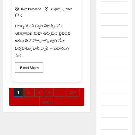
ఆగస్టు 9న చలో ఏటూరునాగారం
May 2025
Divya Prasanna
August 2, 2026
0
April 2025
రాజ్యాంగ హక్కుల పరిరక్షణకు
March 2025
ఆదివాసుల మహా ఉద్యమం ప్రపంచ
ఆదివాసి దినోత్సవాన్ని బ్లాక్ డేగా
September
నిర్వహిస్తూ భారీ ర్యాలీ – బహిరంగ
2024
సభ...
August 2024
Read
Read More
more
July 2024
about
ఆగస్టు
9న
June 2024
చలో
Posts
1
2
3
4
…
207
ఏటూరునాగారం
May 2024
Next
pagination
April 2024
March 2024