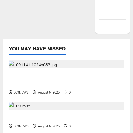
Comments
feed
WordPress.org
YOU MAY HAVE MISSED
1500కోట్లతో స్టేషన్ ఘనపూర్ నియోజకవర్గంలో అభివృద్ధి
పనులు-ఎమ్మెల్యే కడియం శ్రీహరి
E69NEWS
August 6, 2026
0
భద్రతే ప్రథమ ప్రాధాన్యం
E69NEWS
August 6, 2026
0