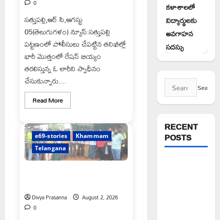
0
కళాశాలలో
సత్తుపల్లి,ఆర్ సి,ఆగస్టు
విద్యార్థులకు
05(తెలుగుగళం) న్యూస్:సత్తుపల్లి
అవగాహన
పట్టణంలో పోలీసులు చేపట్టిన తనిఖీల్లో
సదస్సు
భారీ మొత్తంలో రేషన్ బియ్యం
తరలిస్తున్న ఓ లారీని స్వాధీనం
చేసుకున్నారు....
Search
for:
Read
Read More
more
about
రేషన్
RECENT
బియ్యం
అక్రమ
POSTS
e69-stories
Khammam
రవాణా
భగ్నం..
Telangana
లారీ
స్వాధీనం”
1500కోట్లతో
జన ఐక్యతకు స్నేహితుల దినోత్సవం
స్టేషన్
దోహదం: మల్లూరు చంద్రశేఖర్
ఘనపూర్
Divya Prasanna
August 2, 2026
నియోజకవర్గంలో
0
అభివృద్ధి