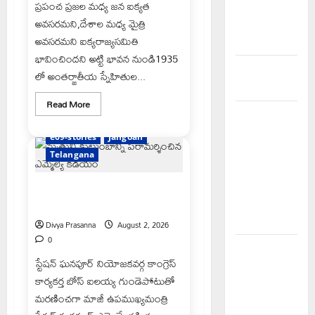
ప్రపంచ ప్రజల మధ్య జన ఐక్యత
పనులు-
అవసరమని,దేశాల మధ్య మైత్రి
ఎమ్మెల్యే
అవసరమని ఐక్యరాజ్యసమితి
కడియం శ్రీహరి
భావించిందని అట్టి భావన నుండి1935
భద్రతే ప్రథమ
లో అంతర్జాతీయ స్నేహితుల...
ప్రాధాన్యం
Read
Read More
more
వెంకటాపురంలో
about
జన
BRS జిల్లా
e69-stories
Jangoan
ఐక్యతకు
అధ్యక్షులు
స్నేహితుల
Telangana
దినోత్సవం
కాకులమర్రి
దోహదం:
మల్లూరు
లక్ష్మణ్
మృతుని కుటుంబాన్ని పరామర్శించిన
చంద్రశేఖర్
బాబుకు ఘన
ఎమ్మెల్యే కడియం
సన్మానం
Divya Prasanna
August 2, 2026
0
తేజశ్రీ
స్టేషన్ ఘనపూర్ నియోజకవర్గ కాంగ్రెస్
కుటుంబాన్ని
కార్యకర్త బోస్ ఐలయ్య గుండెపోటుతో
పరామర్శించిన
మరణించగా మాజీ ఉపముఖ్యమంత్రి
కాకులమర్రి