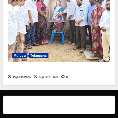
Mulugu
Telangana
తేజశ్రీ కుటుంబాన్ని పరామర్శించిన కాకులమర్రి లక్ష్మణ్ బాబు
Divya Prasanna
August 5, 2026
0