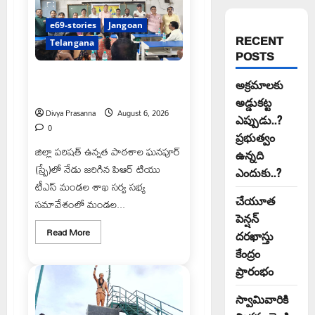
e69-stories
Jangoan
RECENT
Telangana
POSTS
పిఆర్ టియు మండల అధ్యక్షులుగా గీరెడ్డి
అక్రమాలకు
ప్రమోద్ రెడ్డి
అడ్డుకట్ట
Divya Prasanna
August 6, 2026
ఎప్పుడు..?
0
ప్రభుత్వం
జిల్లా పరిషత్ ఉన్నత పాఠశాల ఘనపూర్
ఉన్నది
(స్ప్రే)లో నేడు జరిగిన పిఆర్ టియు
ఎందుకు..?
టీఎస్ మండల శాఖ సర్వ సభ్య
చేయూత
సమావేశంలో మండల...
పెన్షన్
Read
Read More
దరఖాస్తు
more
about
కేంద్రం
పిఆర్
టియు
ప్రారంభం
మండల
అధ్యక్షులుగా
స్వామివారికి
గీరెడ్డి
ప్రమోద్