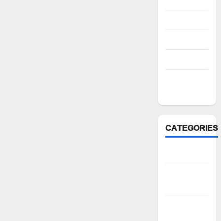
2022
August 2022
July 2022
March 2022
February
2022
CATEGORIES
Anantapur
Andhra
Pradesh
Bhadradri
Kothagudem