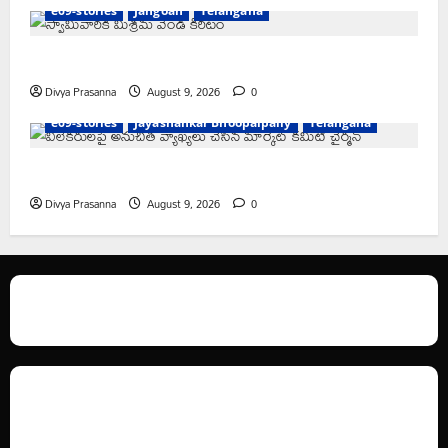
e69-stories
Jangoan
Telangana
స్వామివారికి మిశ్రమ వెండి కిరీటం
Divya Prasanna
August 9, 2026
0
e69-stories
Jayashankar Bhoopalpally
Telangana
విలేకరులపై అనుచిత వ్యాఖ్యలు చేసిన మార్కెట్ కమిటీ చైర్మన్‌
Divya Prasanna
August 9, 2026
0
We love WordPress and we are here to provide you with professional
looking WordPress themes so that you can take your website one step
ahead. We focus on simplicity, elegant design and clean code.