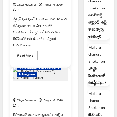
chandra
Divya Prasanna
August 6, 2026
Shekar
on
0
ఓపెన్‌కాస్ట్
స్టేషన్ ఘనపూర్ మండలం నమిలిగొండ
బ్లాస్టింగ్, డస్ట్
కస్తూరిభా గాంధీ పాఠశాలలో
కాలుష్యాన్ని
నూతనంగా ఏర్పాటు చేసిన 2లక్షల
అరికట్టాలి
50వేలతో ఆర్.ఓ వాటర్ ప్లాంట్
మరియు లక్షా...
Malluru
chandra
Read
Read More
more
Shekar
on
e69-stories
about
పేద
ఫోర్జరీ
Jayashankar Bhoopalpally
వర్గాల
సంక్షేమానికి
సంతకాలతో
Telangana
కాంగ్రెస్
ప్రభుత్వం
రిజిస్ట్రేషన్లు..?
పెద్ద
రేగొండలో ఘనంగా ఆచార్య జయశంకర్
పీట
జయంతి
Malluru
chandra
Divya Prasanna
August 6, 2026
0
Shekar
on
రేగొండలో నివాళులర్పించిన కాంగ్రెస్
జె.వి.ఆర్.