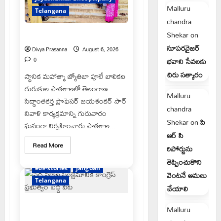
Malluru
Telangana
chandra
Shekar
on
ప్రొఫెసర్ జయశంకర్ కు ఘన నివాళి
సూపరవైజర్
Divya Prasanna
August 6, 2026
0
భవాని సేవలకు
చిరు సత్కారం
స్థానిక మహాత్మా జ్యోతిబా పూలే బాలికల
గురుకుల పాఠశాలలో తెలంగాణ
Malluru
సిద్ధాంతకర్త ప్రొఫెసర్ జయశంకర్ సార్
chandra
నివాళి కార్యక్రమాన్ని గురువారం
Shekar
on
పి
ఘనంగా నిర్వహించారు.పాఠశాల...
ఆర్ సి
Read
Read More
రిపోర్టును
more
about
తెప్పించుకొని
ప్రొఫెసర్
e69-stories
Jangoan
జయశంకర్
వెంటనే అమలు
కు
Telangana
ఘన
చేయాలి
నివాళి
పేద వర్గాల సంక్షేమానికి కాంగ్రెస్
Malluru
ప్రభుత్వం పెద్ద పీట