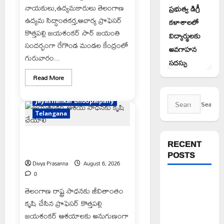
నాయకులు,ఉద్యమకారులు తెలంగాణ
ప్రభుత్వ డిగ్రీ
ఉద్యమ సిద్ధాంతకర్త,ఆచార్య ప్రొఫెసర్
కళాశాలలో
కొత్తపల్లి జయశంకర్ సార్ జయంతి
విద్యార్థులకు
సందర్భంగా రేగొండ మండల కేంద్రంలో
అవగాహన
గురువారం...
సదస్సు
Read
Read More
more
e69-stories
about
రేగొండలో
Search
Jayashankar Bhoopalpally
ఘనంగా
ఆచార్య
for:
Telangana
జయశంకర్
జయంతి
జయశంకర్ ఆశయ సాధనకు కృషి
RECENT
చేయాలి
POSTS
Divya Prasanna
August 6, 2026
0
అక్రమాలకు
తెలంగాణ రాష్ట్ర సాధనకు జీవితాంతం
అడ్డుకట్ట
కృషి చేసిన ప్రొఫెసర్ కొత్తపల్లి
ఎప్పుడు..?
జయశంకర్ ఆశయాలకు అనుగుణంగా
ప్రభుత్వం