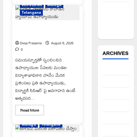
తల్లిపాలే
e69-stories
Mulugu
శిశువుకు
న్యాయస్థానం
శ్రీరామరక్ష
Telangana
ఆదేశాల
అమలులో
విద్యార్థి ప్రాణాలను కాపాడిన వ్యాయామ
జాప్యం
ఉపాధ్యాయుడు
Divya Prasanna
August 6, 2026
0
ARCHIVES
సమయస్ఫూర్తితో స్పందించిన
ఉపాధ్యాయుల సేవలకు మండల
August 2026
విద్యాశాఖాధికారి పొదేం మేనక
July 2026
ప్రశంసలు ప్రతి ఉపాధ్యాయుడు,
విద్యార్థికి సిపిఆర్ పై అవగాహన ఉంటే
June 2026
అత్యవసర...
May 2026
Read
Read More
more
April 2026
about
విద్యార్థి
Mulugu
Telangana
ప్రాణాలను
March 2026
కాపాడిన
వ్యాయామ