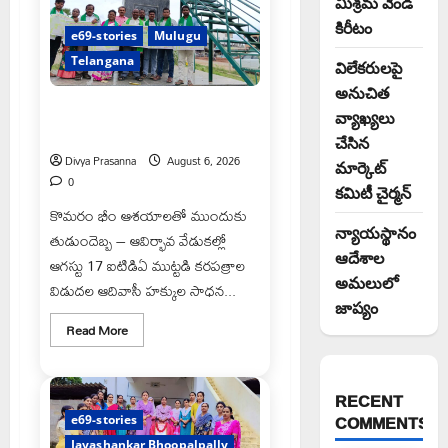
మిశ్రమ వెండి
రెడ్డి
కిరీటం
e69-stories
Mulugu
Telangana
విలేకరులపై
అనుచిత
చలో ఐటీడీఏ ఏటూరునాగారం ముట్టడికి
వ్యాఖ్యలు
శంఖారావం
చేసిన
Divya Prasanna
August 6, 2026
మార్కెట్
0
కమిటీ చైర్మన్‌
కొమరం భీం ఆశయాలతో ముందుకు
న్యాయస్థానం
తుడుందెబ్బ – ఆవిర్భావ వేడుకల్లో
ఆదేశాల
ఆగస్టు 17 ఐటిడిఏ ముట్టడి కరపత్రాల
అమలులో
విడుదల ఆదివాసీ హక్కుల సాధన...
జాప్యం
Read
Read More
more
about
చలో
ఐటీడీఏ
RECENT
ఏటూరునాగారం
ముట్టడికి
COMMENTS
e69-stories
శంఖారావం
Jayashankar Bhoopalpally