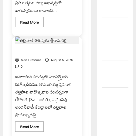
ప్రతి ఒక్కరూ జిల్లా అభివృద్ధిలో
ఉన్నది
భాగస్వాములు కావాలని...
ఎందుకు..?
Read
Read More
చేయూత
more
about
పెన్షన్
జయశంకర్
ఆశయ
దరఖాస్తు
సాధనకు
కేంద్రం
కృషి
తల్లిపాలే శిశువుకు శ్రీరామరక్ష
చేయాలి
ప్రారంభం
Divya Prasanna
August 6, 2026
స్వామివారికి
0
మిశ్రమ వెండి
అవగాహన సదస్సులో సూపర్వైజర్
కిరీటం
సరోజ,డిసిపిఒ కొమురయ్య ప్రపంచ
తల్లిపాల వారోత్సవాల సందర్భంగా
విలేకరులపై
రేగొండ (3వ సెంటర్), పెద్దంపల్లి
అనుచిత
అంగన్‌వాడీ కేంద్రాలలో తల్లిపాల
వ్యాఖ్యలు
ప్రాముఖ్యతపై...
చేసిన
మార్కెట్
Read
Read More
more
కమిటీ చైర్మన్‌
about