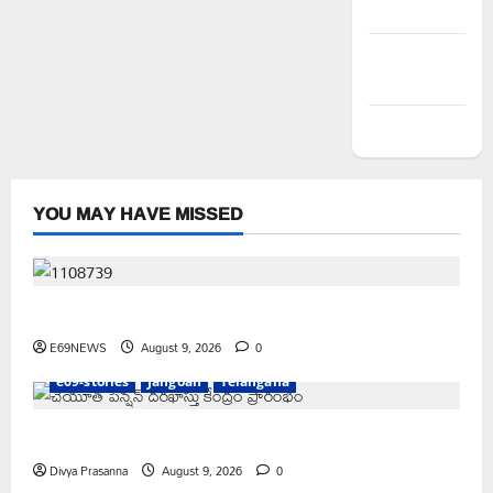
Entries feed
Comments
feed
WordPress.org
YOU MAY HAVE MISSED
అక్రమాలకు అడ్డుకట్ట ఎప్పుడు..? ప్రభుత్వం ఉన్నది ఎందుకు..?
E69NEWS
August 9, 2026
0
e69-stories
Jangoan
Telangana
చేయూత పెన్షన్ దరఖాస్తు కేంద్రం ప్రారంభం
Divya Prasanna
August 9, 2026
0