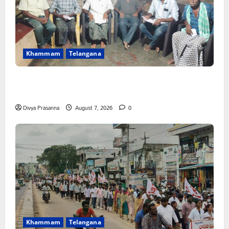
Khammam
Telangana
FFS యాప్ విధానం రద్దు చేయాలి: మోరంపూడి
వెంకటేశ్వరరావు
Divya Prasanna
August 7, 2026
0
Khammam
Telangana