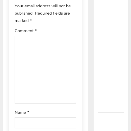
a
Your email address will not be
విద్యార్థులకు
v
published.
Required fields are
ఇచ్చిన
marked
*
i
హామీలను
వెంటనే
Comment
*
g
అమలు
చేయాలి:
a
ఎస్ఎఫ్ఐ”
t
పీఆర్సీ
i
సమస్యల
పరిష్కారానికి
o
నల్ల
బ్యాడ్జీలతో
n
ఉపాధ్యాయుల
నిరసన”
Name
*
ఆపదలో ఉన్న
కుటుంబానికి