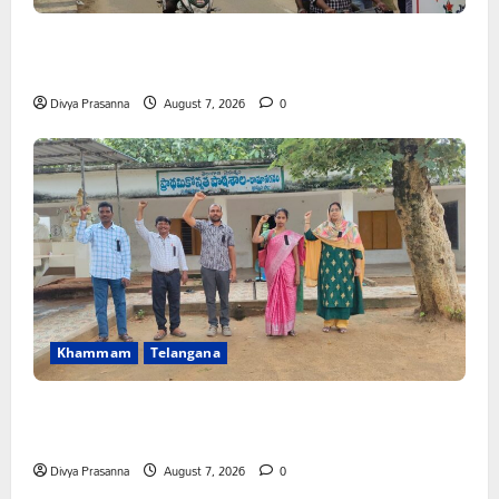
కూటమి ప్రభుత్వం ఎన్నికల ముందు విద్యార్థులకు ఇచ్చిన హామీలను
వెంటనే అమలు చేయాలి: ఎస్ఎఫ్ఐ”
Divya Prasanna
August 7, 2026
0
Khammam
Telangana
పీఆర్సీ సమస్యల పరిష్కారానికి నల్ల బ్యాడ్జీలతో ఉపాధ్యాయుల
నిరసన”
Divya Prasanna
August 7, 2026
0