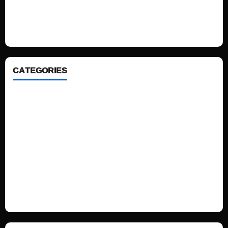
We love WordPress and we are here to provide you with professional
looking WordPress themes so that you can take your website one step
ahead. We focus on simplicity, elegant design and clean code.
CATEGORIES
Home
Sports
Politics
Technology
Fashion
Health