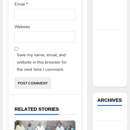
చేయూత
Email
*
ఫౌండేషన్
మానవతా
సహాయం
Website
పోడు
భూముల్లో
ఫారెస్ట్
Save my name, email, and
ట్రెంచింగ్‌పై
website in this browser for
భగ్గుమన్న
the next time I comment.
మల్యాల
గ్రామస్థులు
ARCHIVES
RELATED STORIES
August 2026
July 2026