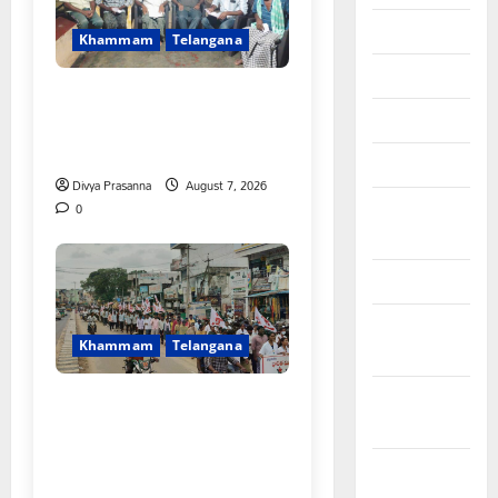
June 2026
Khammam
Telangana
May 2026
FFS యాప్ విధానం రద్దు
చేయాలి: మోరంపూడి
April 2026
వెంకటేశ్వరరావు
March 2026
Divya Prasanna
August 7, 2026
February
0
2026
January 2026
December
Khammam
Telangana
2025
November
కూటమి ప్రభుత్వం ఎన్నికల ముందు
2025
విద్యార్థులకు ఇచ్చిన హామీలను
వెంటనే అమలు చేయాలి:
October
ఎస్ఎఫ్ఐ”