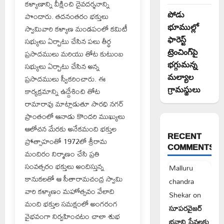
కళ్యాణాన్ని వీక్షించి దైవదర్శనాన్ని
పోడు
పొందారు. తదనంతరం భక్తులు
భూముల్లో
స్వామివారి కళ్యాణ మండపంలో కమిటీ
ఫారెస్ట్
సభ్యులు ఏర్పాటు చేసిన పలు తీర్థ
ట్రెంచింగ్‌పై
ప్రసాదములు మరియు తోట కుటుంబ
భగ్గుమన్న
సభ్యులు ఏర్పాటు చేసిన అన్న
మల్యాల
ప్రసాదములు స్వీకరించారు. ఈ
గ్రామస్థులు
కార్యక్రమాన్ని ఉద్దేశించి తోట
రామారావు మాట్లాడుతూ సారధి నగర్
ప్రాంతంలో ఆనాడు కొందరి ముఖ్యులు
ఆలోచన మేరకు అనేకమంది భక్తుల
RECENT
ప్రోత్సాహంతో 1972లో శ్రీరామ
COMMENTS
మందిరం నిర్మాణం చేసి ప్రతి
సంవత్సరం భక్తులు అందిస్తున్న
Malluru
కానుకలతో ఆ సీతారామచంద్ర స్వామి
chandra
వారి కళ్యాణం మహోత్సవం వేలాది
Shekar
on
మంది భక్తుల సమక్షంలో అంగరంగ
సూపరవైజర్
వైభవంగా నిర్వహించటం చాలా శుభ
భవాని సేవలకు