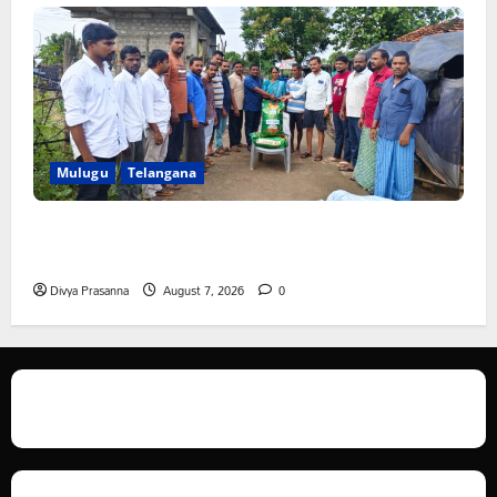
Mulugu
Telangana
ఆపదలో ఉన్న కుటుంబానికి చేయూత ఫౌండేషన్ మానవతా
సహాయం
Divya Prasanna
August 7, 2026
0