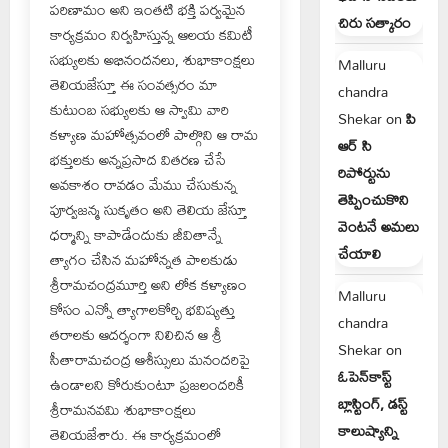
పరిణామం అని ఇంతటి భక్తి పర్వమైన
చిరు సత్కారం
కార్యక్రమం నిర్వహిస్తున్న ఆలయ కమిటీ
సభ్యులకు అభినందనలు, శుభాకాంక్షలు
Malluru
తెలియజేస్తూ ఈ సంవత్సరం మా
chandra
కుటుంబ సభ్యులకు ఆ స్వామి వారి
Shekar
on
పి
కళ్యాణ మహోత్సవంలో పాల్గొని ఆ రామ
ఆర్ సి
భక్తులకు అన్నప్రసాద వితరణ చేసే
రిపోర్టును
అవకాశం రావడం మేము చేసుకున్న
తెప్పించుకొని
పూర్వజన్మ సుకృతం అని తెలియ జేస్తూ
వెంటనే అమలు
ధర్మాన్ని కాపాడేందుకు జీవితాన్నే
చేయాలి
త్యాగం చేసిన మహోన్నత పాలకుడు
శ్రీరామచంద్రమూర్తి అని లోక కళ్యాణం
Malluru
కోసం ఎన్నో త్యాగాలకోర్చి భవిష్యత్తు
chandra
తరాలకు ఆదర్శంగా నిలిచిన ఆ శ్రీ
Shekar
on
సీతారామచంద్ర ఆశీస్సులు మనందరిపై
ఓపెన్‌కాస్ట్
ఉండాలని కోరుకుంటూ ప్రజలందరికీ
బ్లాస్టింగ్, డస్ట్
శ్రీరామనవమి శుభాకాంక్షలు
కాలుష్యాన్ని
తెలియజేశారు. ఈ కార్యక్రమంలో