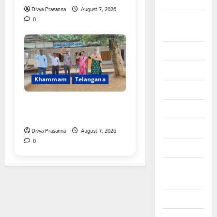
2025
Divya Prasanna
August 7, 2026
September
0
2025
August 2025
July 2025
Khammam
Telangana
June 2025
పీఆర్సీ సమస్యల పరిష్కారానికి నల్ల
May 2025
బ్యాడ్జీలతో ఉపాధ్యాయుల నిరసన”
April 2025
Divya Prasanna
August 7, 2026
0
March 2025
September
2024
August 2024