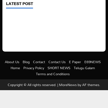
LATEST POST
See latest Trump and Biden polling of America
Electric trains in Ukrainian cities
A volcano is erupting again in Japan
A healthy diet is always better than dieting.
About Us
Blog
Contact
Contact Us
E Paper
E69NEWS
Home
Privacy Policy
SHORT NEWS
Telugu Galam
Terms and Conditions
Copyright © All rights reserved.
|
MoreNews
by AF themes.