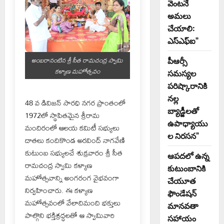
వెంటనే
అమలు
చేయాలి:
ఎస్ఎఫ్ఐ”
అంబరానంటిన శ్రీ సీత రామచంద్ర స్వామి
పీఆర్సీ
కళ్యాణ మహోత్సవం
సమస్యల
పరిష్కారానికి
నల్ల
48 వ డివిజన్ సారధి నగర ప్రాంతంలో
బ్యాడ్జీలతో
1972లో స్థాపితమైన శ్రీరామ
ఉపాధ్యాయు
మందిరంలో ఆలయ కమిటీ సభ్యులు
ల నిరసన”
దాతలు కందికొండ అరవింద్ నాగవేణి
కుటుంబ సభ్యులచే శుక్రవారం శ్రీ సీత
ఆపదలో ఉన్న
రామచంద్ర స్వామి కళ్యాణ
కుటుంబానికి
మహోత్సవాన్ని అంగరంగ వైభవంగా
చేయూత
నిర్వహించారు. ఈ కళ్యాణ
ఫౌండేషన్
మహోత్సవంలో వేలాదిమంది భక్తులు
మానవతా
పాల్గొని భక్తిశ్రద్ధలతో ఆ స్వామివారి
సహాయం