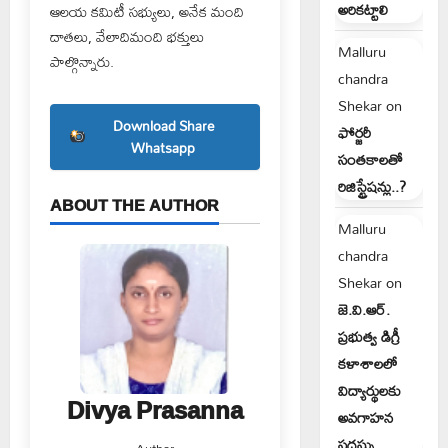
అరికట్టాలి
ఆలయ కమిటీ సభ్యులు, అనేక మంది
దాతలు, వేలాదిమంది భక్తులు
Malluru
పాల్గొన్నారు.
chandra
Shekar
on
Download Share
ఫోర్జరీ
Whatsapp
సంతకాలతో
రిజిస్ట్రేషన్లు..?
ABOUT THE AUTHOR
Malluru
chandra
Shekar
on
జె.వి.ఆర్.
ప్రభుత్వ డిగ్రీ
కళాశాలలో
విద్యార్థులకు
Divya Prasanna
అవగాహన
సదస్సు
Author