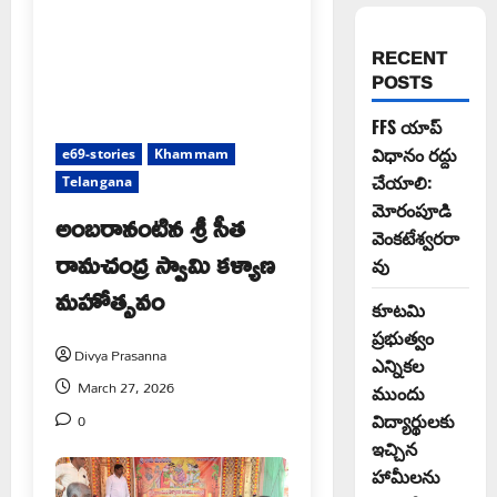
RECENT
POSTS
FFS యాప్
విధానం రద్దు
e69-stories
Khammam
చేయాలి:
Telangana
మోరంపూడి
అంబరానంటిన శ్రీ సీత
వెంకటేశ్వరరా
రామచంద్ర స్వామి కళ్యాణ
వు
మహోత్సవం
కూటమి
ప్రభుత్వం
Divya Prasanna
ఎన్నికల
March 27, 2026
ముందు
0
విద్యార్థులకు
ఇచ్చిన
హామీలను