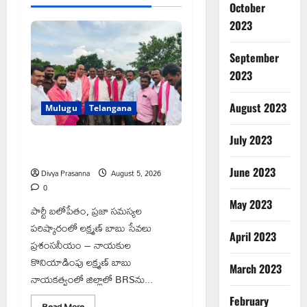
October
2023
September
2023
August 2023
Mulugu
Telangana
వెంకటాపురంలో BRS జిల్లా అధ్యక్షులు
July 2023
కాకులమర్రి లక్ష్మణ్ బాబుకు ఘన సన్మానం
June 2023
Divya Prasanna
August 5, 2026
0
May 2023
పార్టీ బలోపేతం, ప్రజా సమస్యల
పరిష్కారంలో లక్ష్మణ్ బాబు సేవలు
April 2023
ప్రశంసనీయం – నాయకుల
కొనియాడింపు లక్ష్మణ్ బాబు
March 2023
నాయకత్వంలో జిల్లాలో BRSను...
February
Read
Read More