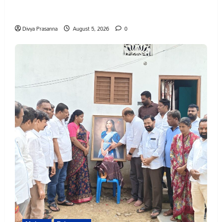
వెంకటాపురంలో BRS జిల్లా అధ్యక్షులు కాకులమర్రి లక్ష్మణ్ బాబుకు
ఘన సన్మానం
Divya Prasanna
August 5, 2026
0