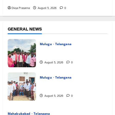
రంగాపురం గ్రామ గౌడ సంఘం అధ్యక్షునిగ గిరిగాని వీరభద్రం గౌడ్
Divya Prasanna
August 5, 2026
0
GENERAL NEWS
Mulugu
Telangana
వెంకటాపురంలో BRS జిల్లా అధ్యక్షులు కాకులమర్రి
లక్ష్మణ్ బాబుకు ఘన సన్మానం
August 5, 2026
0
Mulugu
Telangana
తేజశ్రీ కుటుంబాన్ని పరామర్శించిన కాకులమర్రి
లక్ష్మణ్ బాబు
August 5, 2026
0
Mahabubabad
Telangana