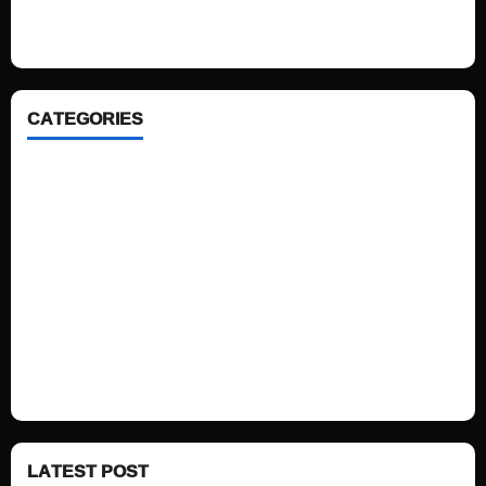
ahead. We focus on simplicity, elegant design and clean code.
CATEGORIES
Home
Sports
Politics
Technology
Fashion
Health
LATEST POST