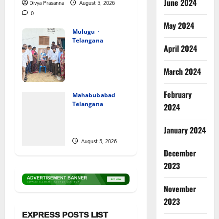
June 2024
Divya Prasanna
August 5, 2026
0
May 2024
Mulugu
Telangana
April 2024
తేజశ్రీ
కుటుంబాన్ని
March 2024
పరామర్శించిన
కాకులమర్రి లక్ష్మణ్
February
బాబు
Mahabubabad
Telangana
2024
August 5, 2026
పేరుకే
0
మున్సిపాలిటీ
January 2024
August 5, 2026
0
December
2023
November
2023
EXPRESS POSTS LIST