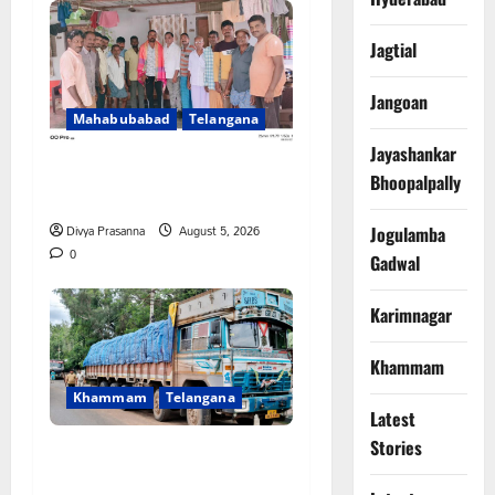
Jagtial
Jangoan
Mahabubabad
Telangana
Jayashankar
రంగాపురం గ్రామ గౌడ సంఘం
Bhoopalpally
అధ్యక్షునిగ గిరిగాని వీరభద్రం గౌడ్
Divya Prasanna
August 5, 2026
Jogulamba
0
Gadwal
Karimnagar
Khammam
Khammam
Telangana
Latest
రేషన్ బియ్యం అక్రమ రవాణా
Stories
భగ్నం.. లారీ స్వాధీనం”