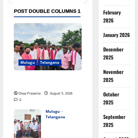
Link
POST DOUBLE COLUMNS 1
February
2026
January 2026
December
2025
Mulugu
Telangana
November
వెంకటాపురంలో BRS జిల్లా అధ్యక్షులు
2025
కాకులమర్రి లక్ష్మణ్ బాబుకు ఘన సన్మానం
Divya Prasanna
August 5, 2026
October
0
2025
Mulugu
September
Telangana
తేజశ్రీ
2025
కుటుంబాన్ని