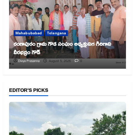
Mahabubabad
Telangana
రంగాపురం గ్రామ గౌడ సంఘం అధ్యక్షునిగ గిరిగాని
వీరభద్రం గౌడ్
Divya Prasanna
August 5, 2026
0
EDITOR'S PICKS