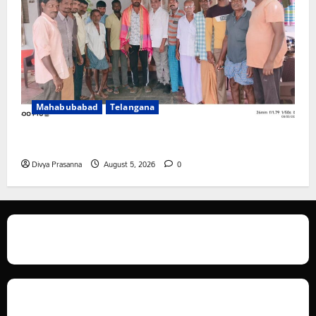
Mahabubabad
Telangana
రంగాపురం గ్రామ గౌడ సంఘం అధ్యక్షునిగ గిరిగాని వీరభద్రం గౌడ్
Divya Prasanna
August 5, 2026
0
We love WordPress and we are here to provide you with professional
looking WordPress themes so that you can take your website one step