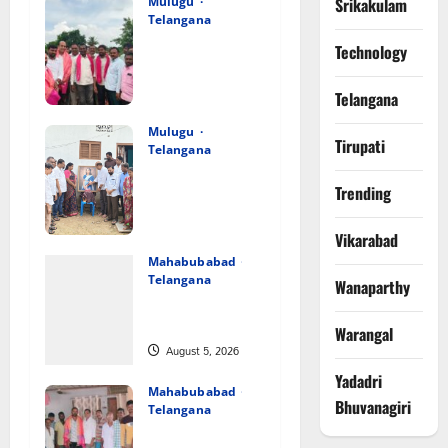
Mulugu
Srikakulam
Telangana
వెంకటాపురంలో
Technology
BRS జిల్లా
అధ్యక్షులు
Telangana
కాకులమర్రి లక్ష్మణ్
బాబుకు ఘన
Mulugu
Tirupati
సన్మానం
Telangana
తేజశ్రీ
August 5, 2026
కుటుంబాన్ని
Trending
0
పరామర్శించిన
కాకులమర్రి లక్ష్మణ్
Vikarabad
బాబు
Mahabubabad
Telangana
Wanaparthy
August 5, 2026
పేరుకే
0
మున్సిపాలిటీ
Warangal
August 5, 2026
0
Yadadri
Mahabubabad
Bhuvanagiri
Telangana
రంగాపురం గ్రామ