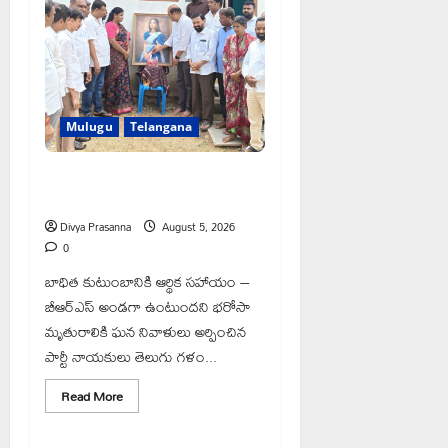
బాబుకు
ఘన
సన్మానం
Mulugu
Telangana
తేజశ్రీ కుటుంబాన్ని పరామర్శించిన
కాకులమర్రి లక్ష్మణ్ బాబు
Divya Prasanna
August 5, 2026
0
బాధిత కుటుంబానికి ఆర్థిక సహాయం –
బీఆర్‌ఎస్ అండగా ఉంటుందని భరోసా
మృతురాలికి ఘన నివాళులు అర్పించిన
పార్టీ నాయకులు తెలుగు గళం...
Read
Read More
more
Mahabubabad
Telangana
about
తేజశ్రీ