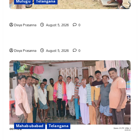
Mulugu
Telangana
తేజశ్రీ కుటుంబాన్ని పరామర్శించిన కాకులమర్రి లక్ష్మణ్ బాబు
Divya Prasanna
August 5, 2026
0
Mahabubabad
Telangana
పేరుకే మున్సిపాలిటీ
Divya Prasanna
August 5, 2026
0
Mahabubabad
Telangana