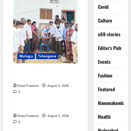
Covid
Culture
e69-stories
Editor's Pick
Mulugu
Telangana
Events
తేజశ్రీ కుటుంబాన్ని పరామర్శించిన
Fashion
కాకులమర్రి లక్ష్మణ్ బాబు
Divya Prasanna
August 5, 2026
Featured
0
Mahabubabad
Telangana
Hanumakonda
పేరుకే మున్సిపాలిటీ
Divya Prasanna
August 5, 2026
Health
0
Hyderabad