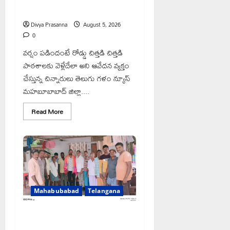
కుటుంబాన్ని
పరామర్శించిన
పేరుకే మున్సిపాలిటీ
కాకులమర్రి
లక్ష్మణ్
Divya Prasanna
August 5, 2026
బాబు
0
వర్షం పడిందంటే రోడ్డు చిత్తడి చిత్తడి
పాఠశాలకు వెళ్లేదేలా అని ఆవేదన వ్యక్తం
చేస్తున్న చిన్నారులు తెలుగు గళం న్యూస్
మహబూబాబాద్ జిల్లా....
Read
Read More
more
about
పేరుకే
మున్సిపాలిటీ
Mahabubabad
Telangana
రంగాపురం గ్రామ గౌడ సంఘం అధ్యక్షునిగ
గిరిగాని వీరభద్రం గౌడ్