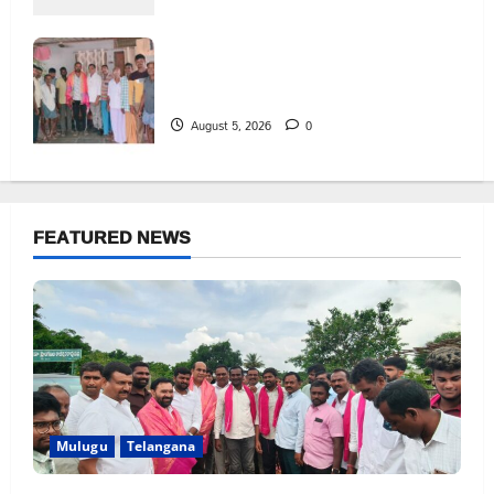
రంగాపురం గ్రామ గౌడ సంఘం అధ్యక్షునిగ గిరిగాని
వీరభద్రం గౌడ్
August 5, 2026
0
FEATURED NEWS
Mulugu
Telangana