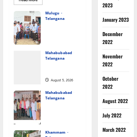
more
2023
about
వెంకటాపురంలో
Mulugu
BRS
Telangana
January 2023
జిల్లా
తేజశ్రీ
అధ్యక్షులు
కాకులమర్రి
కుటుంబాన్ని
లక్ష్మణ్
December
బాబుకు
పరామర్శించిన
ఘన
2022
కాకులమర్రి లక్ష్మణ్
సన్మానం
బాబు
Mahabubabad
November
Telangana
August 5, 2026
పేరుకే
2022
0
మున్సిపాలిటీ
October
August 5, 2026
2022
0
Mahabubabad
Telangana
August 2022
రంగాపురం గ్రామ
గౌడ సంఘం
July 2022
అధ్యక్షునిగ
గిరిగాని వీరభద్రం
March 2022
గౌడ్
Khammam