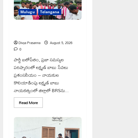
Mulugu
Telangana
వెంకటాపురంలో BRS జిల్లా అధ్యక్షులు
కాకులమర్రి లక్ష్మణ్ బాబుకు ఘన సన్మానం
Divya Prasanna
August 5, 2026
0
పార్టీ బలోపేతం, ప్రజా సమస్యల
పరిష్కారంలో లక్ష్మణ్ బాబు సేవలు
ప్రశంసనీయం – నాయకుల
కొనియాడింపు లక్ష్మణ్ బాబు
నాయకత్వంలో జిల్లాలో BRSను...
Read
Read More
more
about
వెంకటాపురంలో
BRS
జిల్లా
అధ్యక్షులు
కాకులమర్రి
లక్ష్మణ్