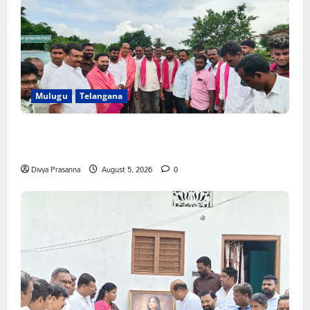
Mulugu
Telangana
వెంకటాపురంలో BRS జిల్లా అధ్యక్షులు కాకులమర్రి లక్ష్మణ్ బాబుకు
ఘన సన్మానం
Divya Prasanna
August 5, 2026
0