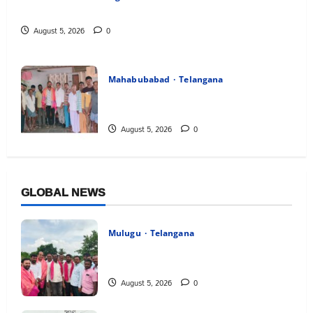
పేరుకే మున్సిపాలిటీ
August 5, 2026
0
Mahabubabad
Telangana
రంగాపురం గ్రామ గౌడ సంఘం అధ్యక్షునిగ గిరిగాని
వీరభద్రం గౌడ్
August 5, 2026
0
GLOBAL NEWS
Mulugu
Telangana
వెంకటాపురంలో BRS జిల్లా అధ్యక్షులు కాకులమర్రి
లక్ష్మణ్ బాబుకు ఘన సన్మానం
August 5, 2026
0