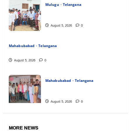
Mulugu
Telangana
తేజశ్రీ కుటుంబాన్ని పరామర్శించిన కాకులమర్రి
లక్ష్మణ్ బాబు
August 5, 2026
0
Mahabubabad
Telangana
పేరుకే మున్సిపాలిటీ
August 5, 2026
0
Mahabubabad
Telangana
రంగాపురం గ్రామ గౌడ సంఘం అధ్యక్షునిగ గిరిగాని
వీరభద్రం గౌడ్
August 5, 2026
0
MORE NEWS