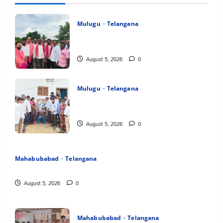
Mulugu
Telangana
వెంకటాపురంలో BRS జిల్లా అధ్యక్షులు కాకులమర్రి
లక్ష్మణ్ బాబుకు ఘన సన్మానం
August 5, 2026
0
Mulugu
Telangana
తేజశ్రీ కుటుంబాన్ని పరామర్శించిన కాకులమర్రి
లక్ష్మణ్ బాబు
August 5, 2026
0
Mahabubabad
Telangana
పేరుకే మున్సిపాలిటీ
August 5, 2026
0
Mahabubabad
Telangana