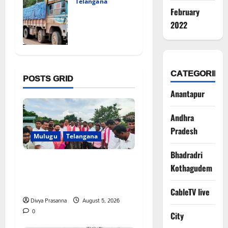
Telangana
August 5, 2026
రేషన్ బియ్యం
February
0
అక్రమ రవాణా
2022
భగ్నం.. లారీ
స్వాధీనం”
August 5, 2026
0
CATEGORIES
POSTS GRID
Anantapur
Andhra
Pradesh
Mulugu
Telangana
Bhadradri
వెంకటాపురంలో BRS జిల్లా
Kothagudem
అధ్యక్షులు కాకులమర్రి లక్ష్మణ్ బాబుకు
ఘన సన్మానం
CableTV live
Divya Prasanna
August 5, 2026
0
City