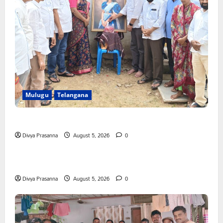
Mulugu
Telangana
తేజశ్రీ కుటుంబాన్ని పరామర్శించిన కాకులమర్రి లక్ష్మణ్ బాబు
Divya Prasanna
August 5, 2026
0
Mahabubabad
Telangana
పేరుకే మున్సిపాలిటీ
Divya Prasanna
August 5, 2026
0