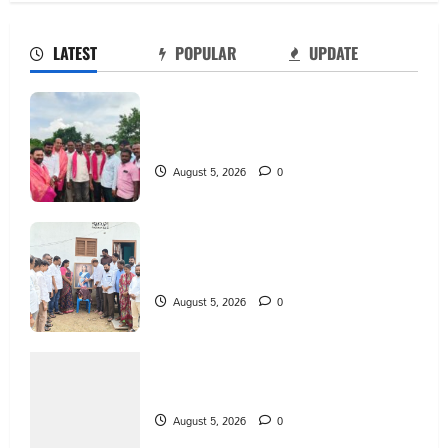
LATEST
POPULAR
UPDATE
వెంకటాపురంలో BRS జిల్లా అధ్యక్షులు కాకులమర్రి
లక్ష్మణ్ బాబుకు ఘన సన్మానం
August 5, 2026
0
తేజశ్రీ కుటుంబాన్ని పరామర్శించిన కాకులమర్రి
లక్ష్మణ్ బాబు
August 5, 2026
0
పేరుకే మున్సిపాలిటీ
August 5, 2026
0