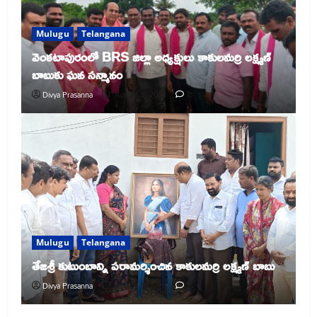
Mulugu
Telangana
వెంకటాపురంలో BRS జిల్లా అధ్యక్షులు కాకులమర్రి లక్ష్మణ్
బాబుకు ఘన సన్మానం
Divya Prasanna
August 5, 2026
0
Mulugu
Telangana
తేజశ్రీ కుటుంబాన్ని పరామర్శించిన కాకులమర్రి లక్ష్మణ్ బాబు
Divya Prasanna
August 5, 2026
0