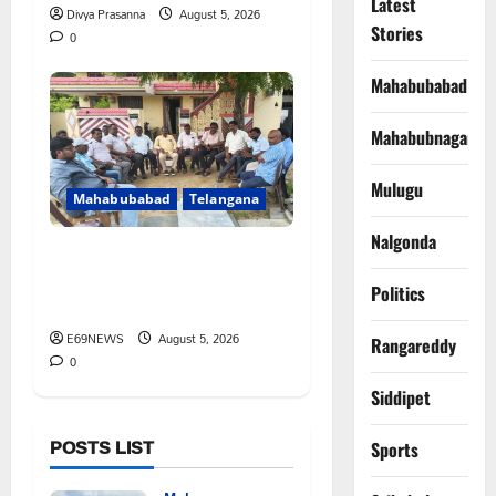
Latest
Divya Prasanna
August 5, 2026
Stories
0
Mahabubabad
Mahabubnagar
Mulugu
Mahabubabad
Telangana
Nalgonda
మాజీ పాత్రికేయుడు అజీజ్
కుటుంబాన్ని పరామర్శించిన
Politics
పాత్రికేయుల బృందం
E69NEWS
August 5, 2026
Rangareddy
0
Siddipet
POSTS LIST
Sports