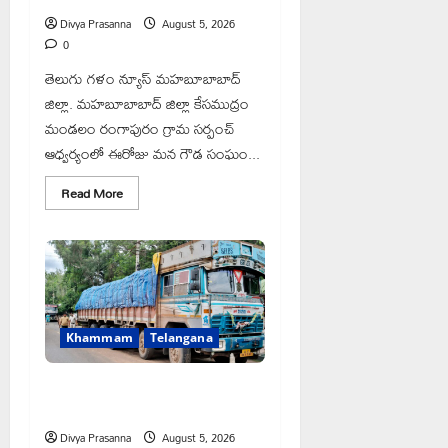
Divya Prasanna
August 5, 2026
0
తెలుగు గళం న్యూస్ మహబూబాబాద్
జిల్లా. మహబూబాబాద్ జిల్లా కేసముద్రం
మండలం రంగాపురం గ్రామ సర్పంచ్
ఆధ్వర్యంలో ఈరోజు మన గౌడ సంఘం...
Read
Read More
more
about
రంగాపురం
గ్రామ
గౌడ
సంఘం
అధ్యక్షునిగ
గిరిగాని
వీరభద్రం
గౌడ్
Khammam
Telangana
రేషన్ బియ్యం అక్రమ రవాణా భగ్నం.. లారీ
స్వాధీనం”
Divya Prasanna
August 5, 2026