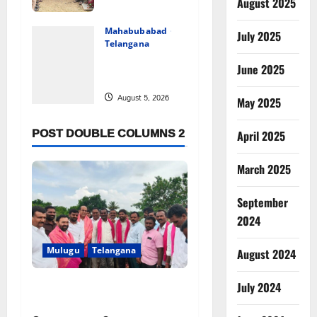
పరామర్శించిన
August 2025
కాకులమర్రి లక్ష్మణ్
బాబు
Mahabubabad
July 2025
Telangana
August 5, 2026
పేరుకే
0
June 2025
మున్సిపాలిటీ
August 5, 2026
May 2025
0
POST DOUBLE COLUMNS 2
April 2025
March 2025
September
2024
Mulugu
Telangana
August 2024
వెంకటాపురంలో BRS జిల్లా అధ్యక్షులు
July 2024
కాకులమర్రి లక్ష్మణ్ బాబుకు ఘన సన్మానం