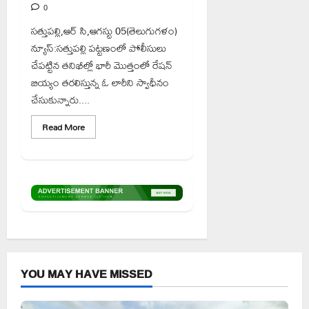
0
సత్తుపల్లి,ఆర్ సి,ఆగస్టు 05(తెలుగుగళం)
న్యూస్:సత్తుపల్లి పట్టణంలో పోలీసులు
చేపట్టిన తనిఖీల్లో భారీ మొత్తంలో రేషన్
బియ్యం తరలిస్తున్న ఓ లారీని స్వాధీనం
చేసుకున్నారు....
Read
Read More
more
about
రేషన్
బియ్యం
అక్రమ
రవాణా
భగ్నం..
లారీ
స్వాధీనం”
YOU MAY HAVE MISSED