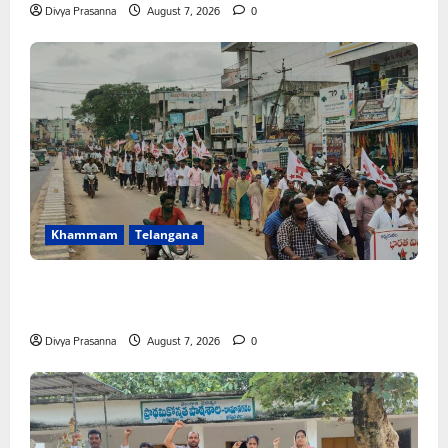
Divya Prasanna
August 7, 2026
0
Khammam
Telangana
కూటమి ప్రభుత్వం ఎన్నికల ముందు విద్యార్థులకు ఇచ్చిన హామీలను
వెంటనే అమలు చేయాలి: ఎస్ఎఫ్ఐ”
Divya Prasanna
August 7, 2026
0