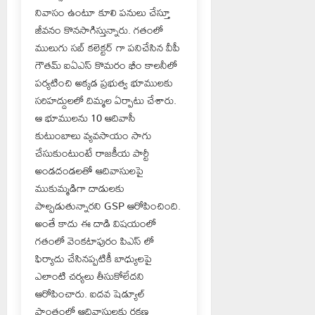
నివాసం ఉంటూ కూలి పనులు చేస్తూ
జీవనం కొనసాగిస్తున్నారు. గతంలో
ములుగు సబ్ కలెక్టర్ గా పనిచేసిన వీపీ
గౌతమ్ ఐఏఎస్ కొమరం భీం కాలనీలో
పర్యటించి అక్కడ ప్రభుత్వ భూములకు
సరిహద్దులలో దిమ్మల ఏర్పాటు చేశారు.
ఆ భూములను 10 ఆదివాసీ
కుటుంబాలు వ్యవసాయం సాగు
చేసుకుంటుంటే రాజకీయ పార్టీ
అండదండలతో ఆదివాసులపై
ముకుమ్మడిగా దాడులకు
పాల్పడుతున్నారని GSP ఆరోపించింది.
అంతే కాదు ఈ దాడి విషయంలో
గతంలో వెంకటాపురం పిఎస్ లో
ఫిర్యాదు చేసినప్పటికీ బాధ్యులపై
ఎలాంటి చర్యలు తీసుకోలేదని
ఆరోపించారు. ఐదవ షెడ్యూల్
ప్రాంతంలో ఆదివాసులకు రక్షణ