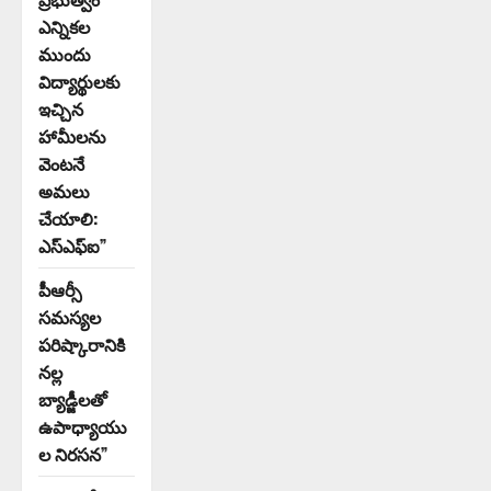
ఎన్నికల
ముందు
విద్యార్థులకు
ఇచ్చిన
హామీలను
వెంటనే
అమలు
చేయాలి:
ఎస్ఎఫ్ఐ”
పీఆర్సీ
సమస్యల
పరిష్కారానికి
నల్ల
బ్యాడ్జీలతో
ఉపాధ్యాయు
ల నిరసన”