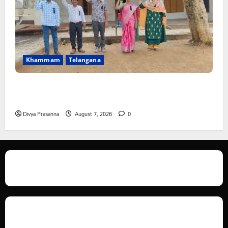
Khammam
Telangana
పీఆర్సీ సమస్యల పరిష్కారానికి నల్ల బ్యాడ్జీలతో ఉపాధ్యాయుల
నిరసన”
Divya Prasanna
August 7, 2026
0
We love WordPress and we are here to provide you with professional
looking WordPress themes so that you can take your website one step