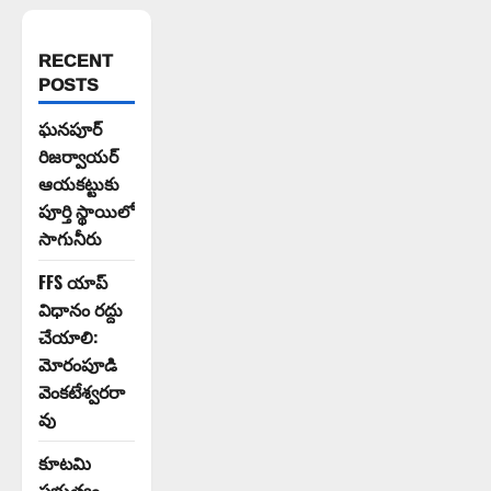
RECENT
POSTS
ఘనపూర్
రిజర్వాయర్
ఆయకట్టుకు
పూర్తి స్థాయిలో
సాగునీరు
FFS యాప్
విధానం రద్దు
చేయాలి:
మోరంపూడి
వెంకటేశ్వరరా
వు
కూటమి
ప్రభుత్వం