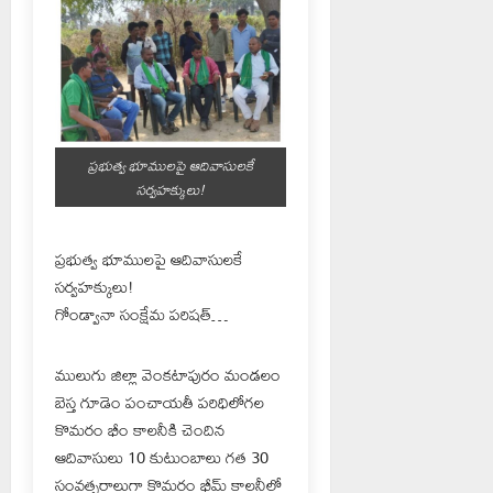
ప్రభుత్వ భూములపై ఆదివాసులకే
సర్వహక్కులు!
ప్రభుత్వ భూములపై ఆదివాసులకే
సర్వహక్కులు!
గోండ్వానా సంక్షేమ పరిషత్…
ములుగు జిల్లా వెంకటాపురం మండలం
బెస్త గూడెం పంచాయతీ పరిధిలోగల
కొమరం భీం కాలనీకి చెందిన
ఆదివాసులు 10 కుటుంబాలు గత 30
సంవత్సరాలుగా కొమరం భీమ్ కాలనీలో