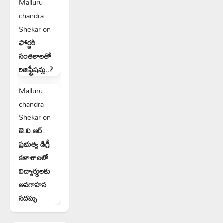
Malluru
chandra
Shekar
on
ఫోర్జరీ
సంతకాలతో
రిజిస్ట్రేషన్లు..?
Malluru
chandra
Shekar
on
జె.వి.ఆర్.
ప్రభుత్వ డిగ్రీ
కళాశాలలో
విద్యార్థులకు
అవగాహన
సదస్సు