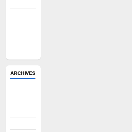
నిరసన”
ఆపదలో ఉన్న
కుటుంబానికి
చేయూత
ఫౌండేషన్
మానవతా
సహాయం
ARCHIVES
August 2026
July 2026
June 2026
May 2026