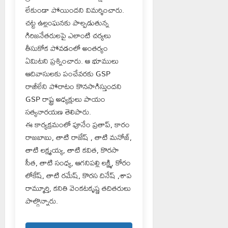
లేకుండా పోయిందని విమర్శించారు.
చట్ట ఉల్లంఘనకు పాల్పడుతున్న
గిరిజనేతరులపై ఎలాంటి చర్యలు
తీసుకోక పోవడంలో అంతర్యం
ఏమిటని ప్రశ్నించారు. ఆ భూములు
ఆదివాసులకు పంచేవరకు GSP
రాజీలేని పోరాటం కొనసాగిస్తుందని
GSP రాష్ట్ర అధ్యక్షులు పాయం
సత్యనారయణ తెలిపారు.
ఈ కార్యక్రమంలో పూనేం ప్రతాప్, కారం
రాజబాబు, తాటి రాజేష్ , తాటి మనోజ్,
తాటి లక్ష్మయ్య, తాటి కవిత, కొరసా
సీత, తాటి సంధ్య, ఆగనిపల్లి లక్ష్మి, కోరం
లోకేష్, తాటి రమేష్, కొరస దినేష్ ,శాప
రామ్మూర్తి, కనితి వెంకటకృష్ణ తదితరులు
పాల్గొన్నారు.