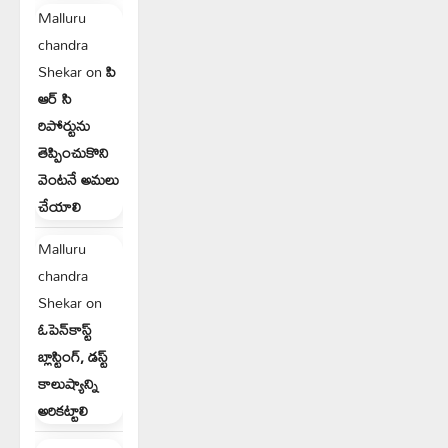
Malluru
chandra
Shekar
on
పి
ఆర్ సి
రిపోర్టును
తెప్పించుకొని
వెంటనే అమలు
చేయాలి
Malluru
chandra
Shekar
on
ఓపెన్‌కాస్ట్
బ్లాస్టింగ్, డస్ట్
కాలుష్యాన్ని
అరికట్టాలి