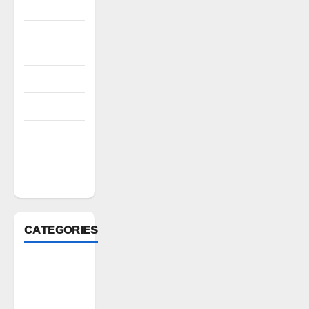
2022
October
2022
August 2022
July 2022
March 2022
February
2022
CATEGORIES
Anantapur
Andhra