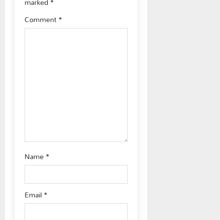
g
marked
*
Comment
*
a
t
i
o
n
Name
*
Email
*