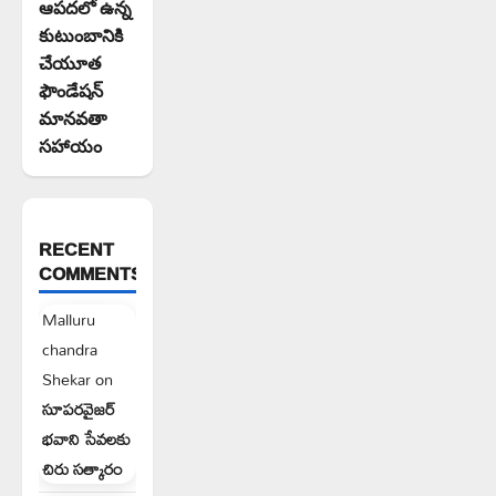
ఆపదలో ఉన్న
కుటుంబానికి
చేయూత
ఫౌండేషన్
మానవతా
సహాయం
RECENT
COMMENTS
Malluru
chandra
Shekar
on
సూపరవైజర్
భవాని సేవలకు
చిరు సత్కారం