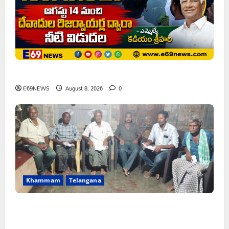
ఘనపూర్ రిజర్వాయర్ ఆయకట్టుకు పూర్తి స్థాయిలో సాగునీరు
E69NEWS
August 8, 2026
0
Khammam
Telangana
FFS యాప్ విధానం రద్దు చేయాలి: మోరంపూడి
వెంకటేశ్వరరావు