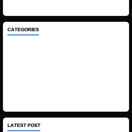
ahead. We focus on simplicity, elegant design and clean code.
CATEGORIES
Home
Sports
Politics
Technology
Fashion
Health
LATEST POST