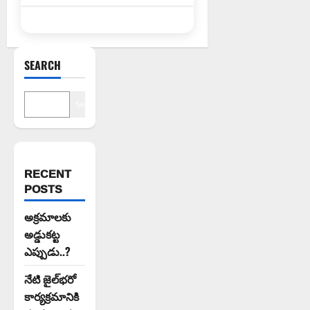
SEARCH
Search
RECENT
POSTS
అక్రమాలకు
అడ్డుకట్ట
ఎప్పుడు..?
నేటి జైల్‌భరో
కార్యక్రమానికి