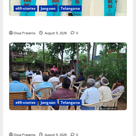
e69-stories
Jangoan
Telangana
నేటి జైల్‌భరో కార్యక్రమానికి మత్స్యకారుల సంపూర్ణ మద్దతు
Divya Prasanna
August 9, 2026
0
e69-stories
Jangoan
Telangana
వరి సాగుకు బదులుగా ప్రత్యామ్నాయ పంటలపై రైతులు దృష్టి
సారించాలి
Divya Prasanna
August 9, 2026
0