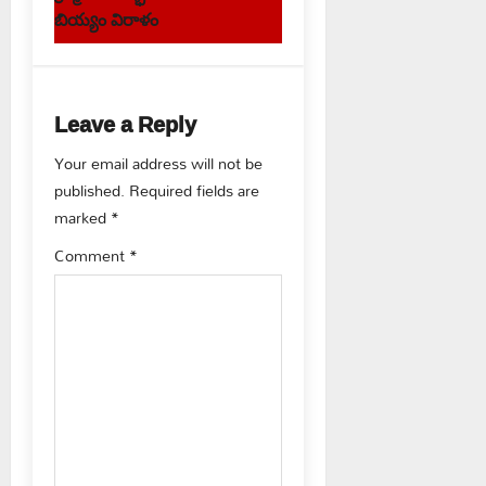
t
బియ్యం విరాళం
n
a
Leave a Reply
v
Your email address will not be
published.
Required fields are
i
marked
*
g
Comment
*
a
t
i
o
n