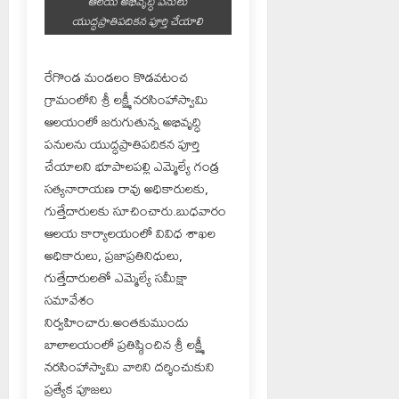
ఆలయ అభివృద్ధి పనులు
యుద్ధప్రాతిపదికన పూర్తి చేయాలి
రేగొండ మండలం కొడవటంచ
గ్రామంలోని శ్రీ లక్ష్మీ నరసింహాస్వామి
ఆలయంలో జరుగుతున్న అభివృద్ధి
పనులను యుద్ధప్రాతిపదికన పూర్తి
చేయాలని భూపాలపల్లి ఎమ్మెల్యే గండ్ర
సత్యనారాయణ రావు అధికారులకు,
గుత్తేదారులకు సూచించారు.బుధవారం
ఆలయ కార్యాలయంలో వివిధ శాఖల
అధికారులు, ప్రజాప్రతినిధులు,
గుత్తేదారులతో ఎమ్మెల్యే సమీక్షా
సమావేశం
నిర్వహించారు.అంతకుముందు
బాలాలయంలో ప్రతిష్ఠించిన శ్రీ లక్ష్మీ
నరసింహాస్వామి వారిని దర్శించుకుని
ప్రత్యేక పూజలు