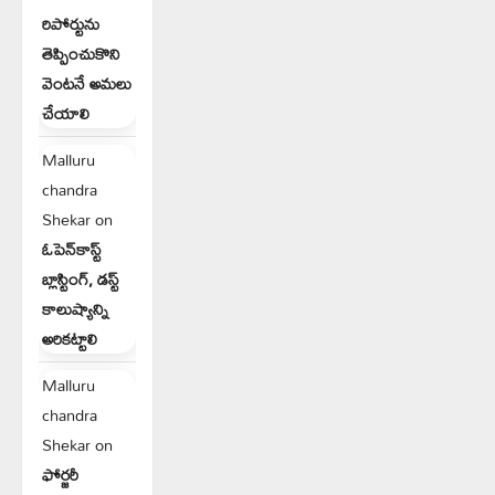
రిపోర్టును
తెప్పించుకొని
వెంటనే అమలు
చేయాలి
Malluru
chandra
Shekar
on
ఓపెన్‌కాస్ట్
బ్లాస్టింగ్, డస్ట్
కాలుష్యాన్ని
అరికట్టాలి
Malluru
chandra
Shekar
on
ఫోర్జరీ