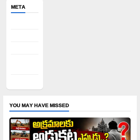
META
Register
Log in
Entries feed
Comments
feed
WordPress.org
YOU MAY HAVE MISSED