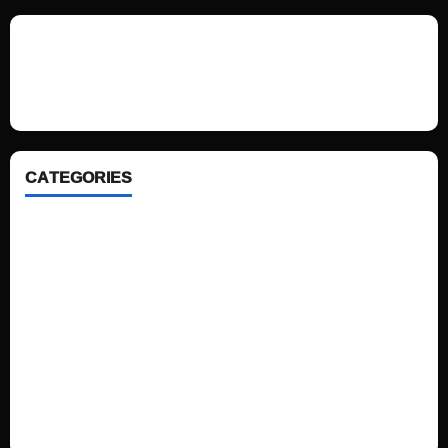
We love WordPress and we are here to provide you with professional
looking WordPress themes so that you can take your website one step
ahead. We focus on simplicity, elegant design and clean code.
CATEGORIES
Home
Sports
Politics
Technology
Fashion
Health