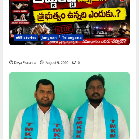
e69-stories
Jangoan
Telangana
అక్రమాలకు అడ్డుకట్ట ఎప్పుడు..?
Divya Prasanna
August 9, 2026
0