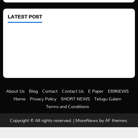
LATEST POST
See latest Trump and Biden polling of America
Electric trains in Ukrainian cities
A volcano is erupting again in Japan
A healthy diet is always better than dieting.
About Us
Blog
Contact
Contact Us
E Paper
E69NEWS
Home
Privacy Policy
SHORT NEWS
Telugu Galam
Terms and Conditions
Copyright © All rights reserved.
|
MoreNews
by AF themes.