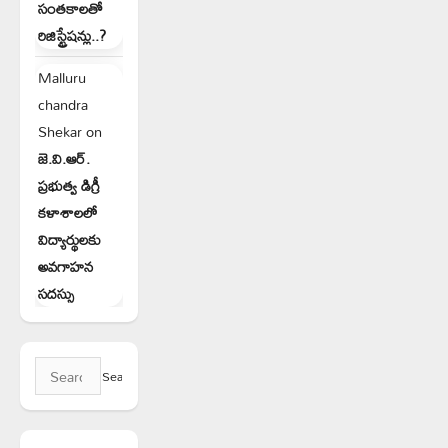
సంతకాలతో
రిజిస్ట్రేషన్లు..?
Malluru
chandra
Shekar
on
జె.వి.ఆర్.
ప్రభుత్వ డిగ్రీ
కళాశాలలో
విద్యార్థులకు
అవగాహన
సదస్సు
Search
for: