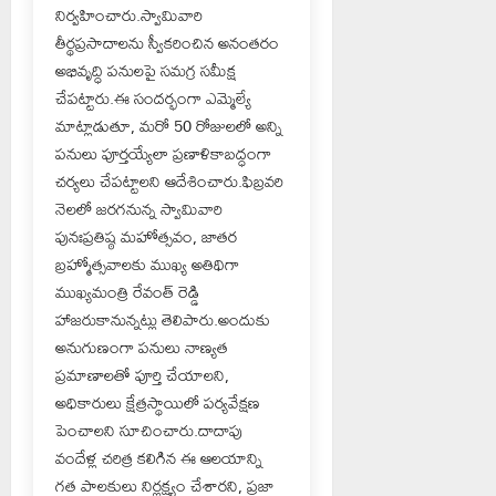
నిర్వహించారు.స్వామివారి
తీర్థప్రసాదాలను స్వీకరించిన అనంతరం
అభివృద్ధి పనులపై సమగ్ర సమీక్ష
చేపట్టారు.ఈ సందర్భంగా ఎమ్మెల్యే
మాట్లాడుతూ, మరో 50 రోజులలో అన్ని
పనులు పూర్తయ్యేలా ప్రణాళికాబద్ధంగా
చర్యలు చేపట్టాలని ఆదేశించారు.ఫిబ్రవరి
నెలలో జరగనున్న స్వామివారి
పునఃప్రతిష్ఠ మహోత్సవం, జాతర
బ్రహ్మోత్సవాలకు ముఖ్య అతిథిగా
ముఖ్యమంత్రి రేవంత్ రెడ్డి
హాజరుకానున్నట్లు తెలిపారు.అందుకు
అనుగుణంగా పనులు నాణ్యత
ప్రమాణాలతో పూర్తి చేయాలని,
అధికారులు క్షేత్రస్థాయిలో పర్యవేక్షణ
పెంచాలని సూచించారు.దాదాపు
వందేళ్ల చరిత్ర కలిగిన ఈ ఆలయాన్ని
గత పాలకులు నిర్లక్ష్యం చేశారని, ప్రజా