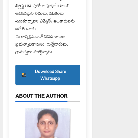
నిర్దిష్ట గడువులోగా పూర్తిచేయాలని,
అవసరమైన నిధులు, వసతులు
సమకూర్చాలని ఎమ్మెల్యే అధికారులను
ఆదేశించారు.
ఈ కార్యక్రమంలో వివిధ శాఖల
ప్రభుత్వాధికారులు, గుత్తేదారులు,
గ్రామస్తులు పాల్గొన్నారు
Download Share
Whatsapp
ABOUT THE AUTHOR