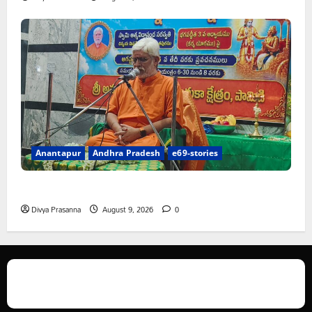
Anantapur
Andhra Pradesh
e69-stories
పామిడిలో భగవద్గీత కర్మయోగంపై గీతా జ్ఞాన యజ్ఞం
Divya Prasanna
August 9, 2026
0