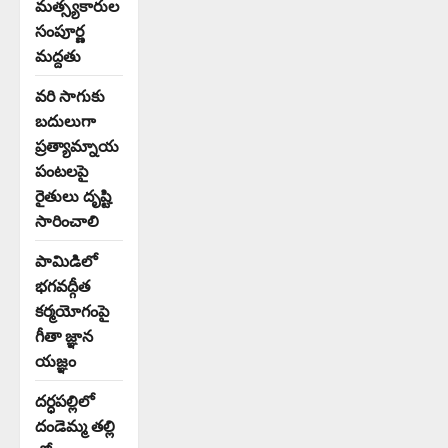
మత్స్యకారుల
సంపూర్ణ
మద్దతు
వరి సాగుకు
బదులుగా
ప్రత్యామ్నాయ
పంటలపై
రైతులు దృష్టి
సారించాలి
పామిడిలో
భగవద్గీత
కర్మయోగంపై
గీతా జ్ఞాన
యజ్ఞం
దర్ధపల్లిలో
దండెమ్మ తల్లి