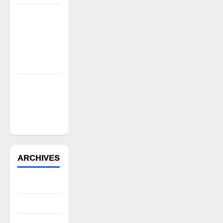
పామిడిలో
భగవద్గీత
కర్మయోగంపై
గీతా జ్ఞాన
యజ్ఞం
దర్ధపల్లిలో
దండెమ్మ తల్లి
బోనాల
వేడుకలు
ARCHIVES
August 2026
July 2026