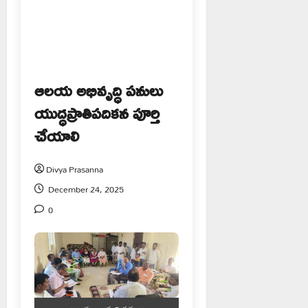
ఆలయ అభివృద్ధి పనులు
యుద్ధప్రాతిపదికన పూర్తి
చేయాలి
Divya Prasanna
December 24, 2025
0