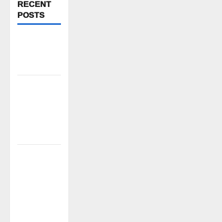
RECENT
POSTS
అక్రమాలకు
అడ్డుకట్ట
ఎప్పుడు..?
నేటి జైల్‌భరో
కార్యక్రమానికి
మత్స్యకారుల
సంపూర్ణ
మద్దతు
వరి సాగుకు
బదులుగా
ప్రత్యామ్నాయ
పంటలపై
రైతులు దృష్టి
సారించాలి