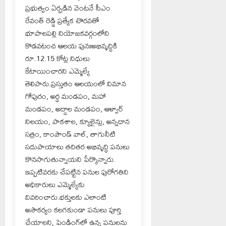
ప్రభుత్వం ఏర్పడిన వెంటనే సీఎం
రేవంత్ రెడ్డి ప్రత్యేక చొరవతో
భూపాలపల్లి నియోజకవర్గంలోని
కొడవటంచ ఆలయ పునఃఅభివృద్ధికి
రూ.12.15 కోట్ల నిధులు
కేటాయించారని ఎమ్మెల్యే
తెలిపారు.ప్రస్తుతం ఆలయంలో విమాన
గోపురం, అర్ధ మండపం, మహా
మండపం, అద్దాల మండపం, ఆళ్వార్
నిలయం, పాకశాల, క్యూలైన్లు, అన్నదాన
సత్రం, కాంపౌండ్ వాల్, తాగునీటి
సదుపాయాలు తదితర అభివృద్ధి పనులు
కొనసాగుతున్నాయని పేర్కొన్నారు.
ఇప్పటివరకు చేపట్టిన పనుల పురోగతిని
అధికారులు ఎమ్మెల్యేకు
వివరించారు.భక్తులకు ఎలాంటి
అసౌకర్యం కలగకుండా పనులు పూర్తి
చేయాలని, పెండింగ్‌లో ఉన్న పనులను