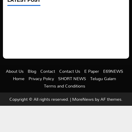
See latest Trump and Biden polling of America
Electric trains in Ukrainian cities
A volcano is erupting again in Japan
A healthy diet is always better than dieting.
About Us
Blog
Contact
Contact Us
E Paper
E69NEWS
Home
Privacy Policy
SHORT NEWS
Telugu Galam
Terms and Conditions
Copyright © All rights reserved.
|
MoreNews
by AF themes.