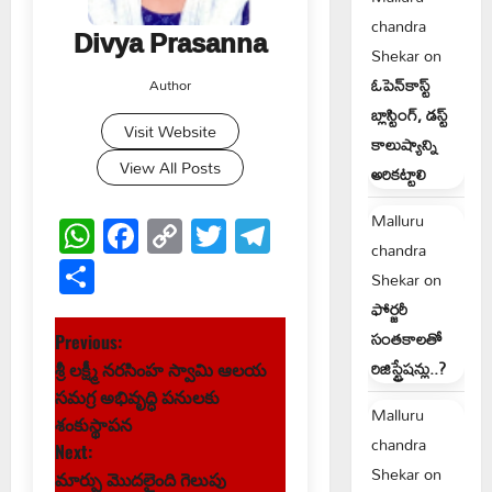
chandra
Divya Prasanna
Shekar
on
ఓపెన్‌కాస్ట్
Author
బ్లాస్టింగ్, డస్ట్
Visit Website
కాలుష్యాన్ని
View All Posts
అరికట్టాలి
WhatsApp
Facebook
Copy
Twitter
Telegram
Malluru
chandra
Link
Share
Shekar
on
ఫోర్జరీ
P
సంతకాలతో
Previous:
రిజిస్ట్రేషన్లు..?
శ్రీ లక్ష్మీ నరసింహ స్వామి ఆలయ
o
సమగ్ర అభివృద్ధి పనులకు
Malluru
s
శంకుస్థాపన
chandra
Next:
t
Shekar
on
మార్పు మొదలైంది గెలుపు