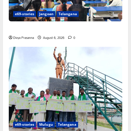
e69-stories
Jangoan
Telangana
పిఆర్ టియు మండల అధ్యక్షులుగా గీరెడ్డి ప్రమోద్ రెడ్డి
Divya Prasanna
August 6, 2026
0
e69-stories
Mulugu
Telangana