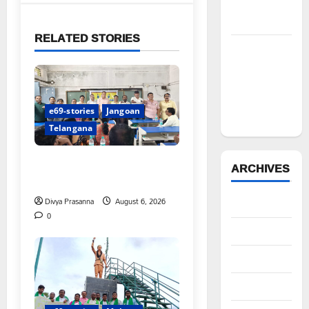
సీపీఎం
డిమాండ్
RELATED STORIES
పేద వర్గాల
సంక్షేమానికి
కాంగ్రెస్
ప్రభుత్వం పెద్ద
e69-stories
Jangoan
పీట
Telangana
పిఆర్ టియు మండల అధ్యక్షులుగా
ARCHIVES
గీరెడ్డి ప్రమోద్ రెడ్డి
Divya Prasanna
August 6, 2026
August 2026
0
July 2026
June 2026
May 2026