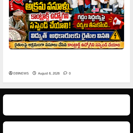
రైతుల నుంచి అక్రమ వసూళ్లు.. కాంట్రాక్ట్ ఉద్యోగిని సస్పెండ్
చేయాలని సీపీఎం డిమాండ్
E69NEWS
August 6, 2026
0
We love WordPress and we are here to provide you with professional