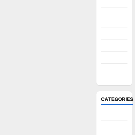
2022
October
2022
August 2022
July 2022
March 2022
February
2022
CATEGORIES
Anantapur
Andhra
Pradesh