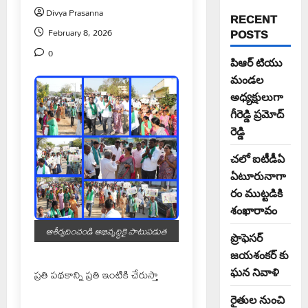
Divya Prasanna
RECENT
February 8, 2026
POSTS
0
పిఆర్ టియు
మండల
అధ్యక్షులుగా
గీరెడ్డి ప్రమోద్
రెడ్డి
చలో ఐటీడీఏ
ఏటూరునాగా
రం ముట్టడికి
శంఖారావం
ఆశీర్వదించండి అభివృద్ధికై పాటుపడుత
ప్రొఫెసర్
జయశంకర్ కు
ఘన నివాళి
ప్రతి పథకాన్ని ప్రతి ఇంటికి చేరుస్తా
రైతుల నుంచి