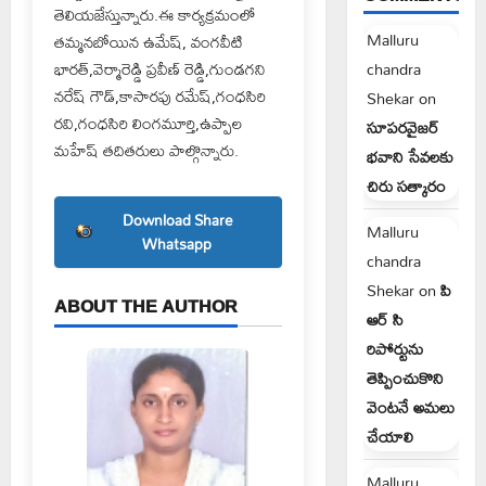
తెలియజేస్తున్నారు.ఈ కార్యక్రమంలో
Malluru
తమ్మనబోయిన ఉమేష్, వంగవీటి
భారత్,వెర్మారెడ్డి ప్రవీణ్ రెడ్డి,గుండగని
chandra
నరేష్ గౌడ్,కాసారపు రమేష్,గంధసిరి
Shekar
on
రవి,గంధసిరి లింగమూర్తి,ఉప్పాల
సూపరవైజర్
మహేష్ తదితరులు పాల్గొన్నారు.
భవాని సేవలకు
చిరు సత్కారం
Download Share
Malluru
Whatsapp
chandra
Shekar
on
పి
ABOUT THE AUTHOR
ఆర్ సి
రిపోర్టును
తెప్పించుకొని
వెంటనే అమలు
చేయాలి
Malluru