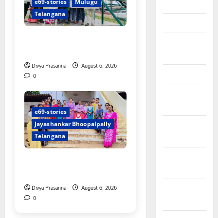
e69-stories
Mulugu
April 2026
Telangana
March 2026
చలో ఐటీడీఏ ఏటూరునాగారం
February
ముట్టడికి శంఖారావం
2026
Divya Prasanna
August 6, 2026
January 2026
0
December
2025
e69-stories
November
Jayashankar Bhoopalpally
2025
Telangana
October
ప్రొఫెసర్ జయశంకర్ కు ఘన
2025
నివాళి
Divya Prasanna
August 6, 2026
September
0
2025