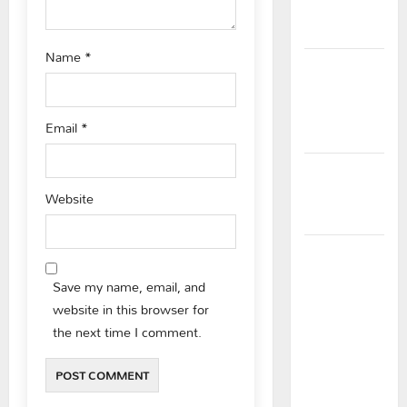
గీరెడ్డి ప్రమోద్
రెడ్డి
Name
*
చలో ఐటీడీఏ
ఏటూరునాగారం
ముట్టడికి
Email
*
శంఖారావం
ప్రొఫెసర్
జయశంకర్ కు
Website
ఘన నివాళి
రైతుల నుంచి
అక్రమ
Save my name, email, and
వసూళ్లు..
website in this browser for
కాంట్రాక్ట్
the next time I comment.
ఉద్యోగిని
సస్పెండ్
చేయాలని