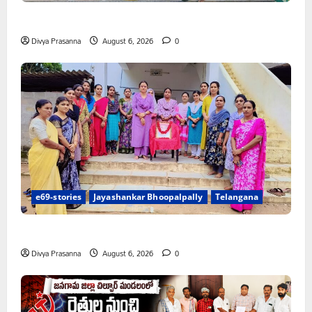
చలో ఐటీడీఏ ఏటూరునాగారం ముట్టడికి శంఖారావం
Divya Prasanna
August 6, 2026
0
e69-stories
Jayashankar Bhoopalpally
Telangana
ప్రొఫెసర్ జయశంకర్ కు ఘన నివాళి
Divya Prasanna
August 6, 2026
0