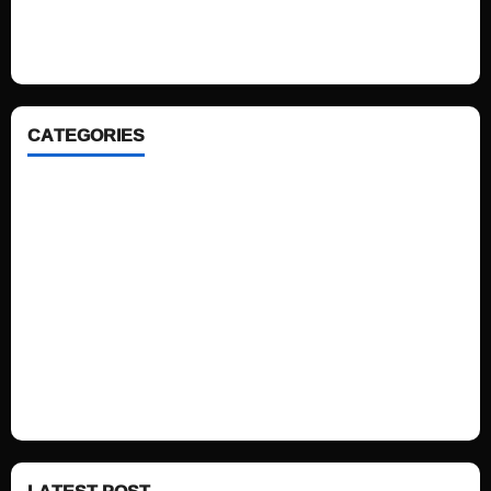
looking WordPress themes so that you can take your website one step
ahead. We focus on simplicity, elegant design and clean code.
CATEGORIES
Home
Sports
Politics
Technology
Fashion
Health
LATEST POST