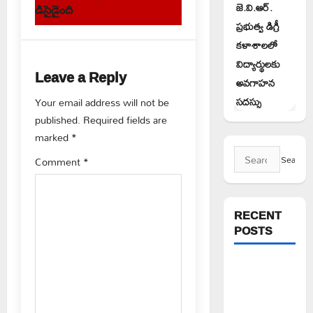
జె.వి.ఆర్.
డిసైడైంది
n
ప్రభుత్వ డిగ్రీ
కళాశాలలో
a
విద్యార్థులకు
Leave a Reply
v
అవగాహన
సదస్సు
Your email address will not be
i
published.
Required fields are
g
marked
*
Search
Comment
*
a
for:
t
RECENT
i
POSTS
o
పిఆర్ టియు
n
మండల
అధ్యక్షులుగా