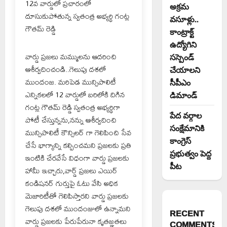
12వ వార్డులో ప్రచారంలో
అక్రమ
దూసుకుపోతున్న స్వతంత్ర అభ్యర్థి గంట్ల
వసూళ్లు..
గౌతమ్ రెడ్డి
కాంట్రాక్ట్
ఉద్యోగిని
వార్డు ప్రజలు మమ్ములను ఆదరించి
సస్పెండ్
ఆశీర్వదించండి..గెలుపు దశలో
చేయాలని
ముందంజ. మరిపెడ మున్సిపాలిటీ
సీపీఎం
ఎన్నికలలో 12 వార్డులో బరిలోకి దిగిన
డిమాండ్
గంట్ల గౌతమ్ రెడ్డి స్వతంత్ర అభ్యర్థిగా
పేద వర్గాల
పోటీ చేస్తున్నను,నన్ను ఆశీర్వదించి
సంక్షేమానికి
మున్సిపాలిటీ కౌన్సిలర్ గా గెలిపించి సేవ
కాంగ్రెస్
చేసే భాగ్యాన్ని కల్పించమని ప్రజలకు ప్రతి
ప్రభుత్వం పెద్ద
ఇంటికి చేరవేసే విధంగా వార్డు ప్రజలకు
పీట
హామీ ఇచ్చారు,వార్డ్ ప్రజలు ఎయిర్
కండిషనర్ గుర్తుపై ఓటు వేసి అధిక
మెజారిటీతో గెలిపిస్తారని వార్డు ప్రజలకు
గెలుపు దశలో ముందంజులో ఉన్నామని
RECENT
వార్డు ప్రజలకు పేరుపేరునా కృతజ్ఞతలు
COMMENTS