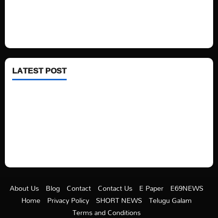
Fashion
Health
LATEST POST
See latest Trump and Biden polling of America
Electric trains in Ukrainian cities
A volcano is erupting again in Japan
A healthy diet is always better than dieting.
About Us
Blog
Contact
Contact Us
E Paper
E69NEWS
Home
Privacy Policy
SHORT NEWS
Telugu Galam
Terms and Conditions