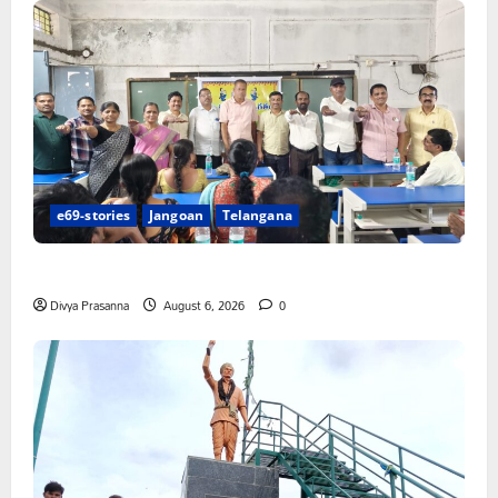
e69-stories
Jangoan
Telangana
పిఆర్ టియు మండల అధ్యక్షులుగా గీరెడ్డి ప్రమోద్ రెడ్డి
Divya Prasanna
August 6, 2026
0