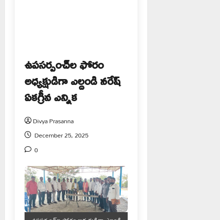
ఉపసర్పంచ్‌ల ఫోరం
అధ్యక్షుడిగా ఎల్దండి నరేష్
ఏకగ్రీవ ఎన్నిక
Divya Prasanna
December 25, 2025
0