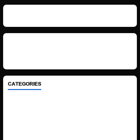
We love WordPress and we are here to provide you with professional
looking WordPress themes so that you can take your website one step
ahead. We focus on simplicity, elegant design and clean code.
CATEGORIES
Home
Sports
Politics
Technology