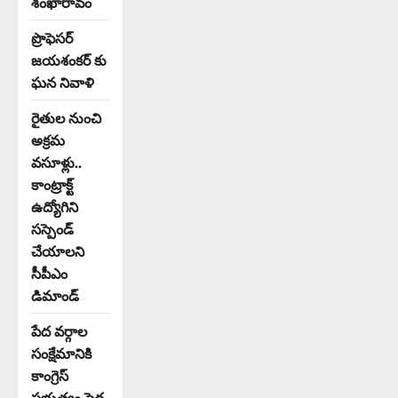
శంఖారావం
ప్రొఫెసర్
జయశంకర్ కు
ఘన నివాళి
రైతుల నుంచి
అక్రమ
వసూళ్లు..
కాంట్రాక్ట్
ఉద్యోగిని
సస్పెండ్
చేయాలని
సీపీఎం
డిమాండ్
పేద వర్గాల
సంక్షేమానికి
కాంగ్రెస్
ప్రభుత్వం పెద్ద