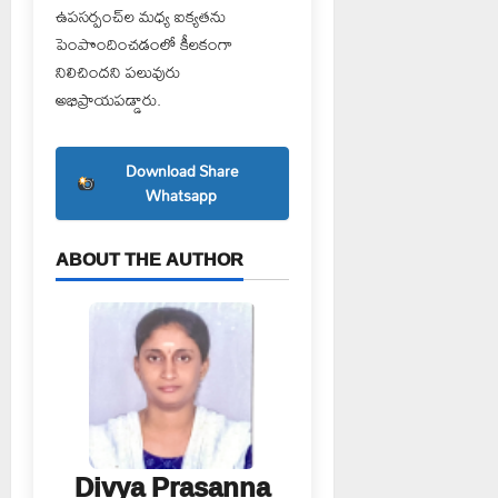
ఉపసర్పంచ్‌ల మధ్య ఐక్యతను
పెంపొందించడంలో కీలకంగా
నిలిచిందని పలువురు
అభిప్రాయపడ్డారు.
Download Share
Whatsapp
ABOUT THE AUTHOR
Divya Prasanna