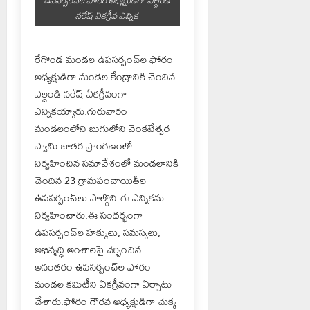
ఉపసర్పంచ్‌ల ఫోరం అధ్యక్షుడిగా ఎల్దండి
నరేష్ ఏకగ్రీవ ఎన్నిక
రేగొండ మండల ఉపసర్పంచ్‌ల ఫోరం
అధ్యక్షుడిగా మండల కేంద్రానికి చెందిన
ఎల్దండి నరేష్ ఏకగ్రీవంగా
ఎన్నికయ్యారు.గురువారం
మండలంలోని బుగులోని వెంకటేశ్వర
స్వామి జాతర ప్రాంగణంలో
నిర్వహించిన సమావేశంలో మండలానికి
చెందిన 23 గ్రామపంచాయితీల
ఉపసర్పంచ్‌లు పాల్గొని ఈ ఎన్నికను
నిర్వహించారు.ఈ సందర్భంగా
ఉపసర్పంచ్‌ల హక్కులు, సమస్యలు,
అభివృద్ధి అంశాలపై చర్చించిన
అనంతరం ఉపసర్పంచ్‌ల ఫోరం
మండల కమిటీని ఏకగ్రీవంగా ఏర్పాటు
చేశారు.ఫోరం గౌరవ అధ్యక్షుడిగా చుక్క