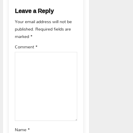
a
Leave a Reply
v
Your email address will not be
published.
Required fields are
i
marked
*
g
Comment
*
a
t
i
o
n
Name
*