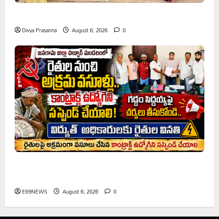
ప్రొఫెసర్ జయశంకర్ కు ఘన నివాళి
Divya Prasanna
August 6, 2026
0
రైతుల నుంచి అక్రమ వసూళ్లు.. కాంట్రాక్ట్ ఉద్యోగిని సస్పెండ్
చేయాలని సీపీఎం డిమాండ్
E69NEWS
August 6, 2026
0