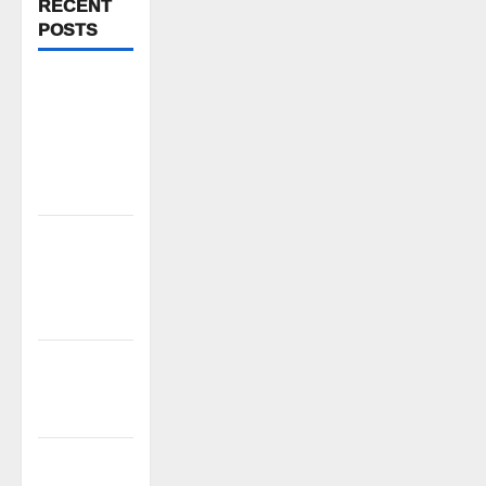
RECENT
POSTS
పిఆర్ టియు
మండల
అధ్యక్షులుగా
గీరెడ్డి ప్రమోద్
రెడ్డి
చలో ఐటీడీఏ
ఏటూరునాగారం
ముట్టడికి
శంఖారావం
ప్రొఫెసర్
జయశంకర్ కు
ఘన నివాళి
రైతుల నుంచి