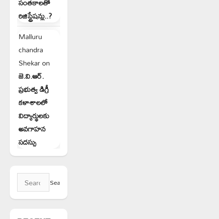
సంతకాలతో
రిజిస్ట్రేషన్లు..?
Malluru
chandra
Shekar
on
జె.వి.ఆర్.
ప్రభుత్వ డిగ్రీ
కళాశాలలో
విద్యార్థులకు
అవగాహన
సదస్సు
Search
for: