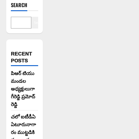
SEARCH
Search
RECENT
POSTS
పిఆర్ టియు
మండల
అధ్యక్షులుగా
గీరెడ్డి ప్రమోద్
రెడ్డి
చలో ఐటీడీఏ
ఏటూరునాగా
రం ముట్టడికి