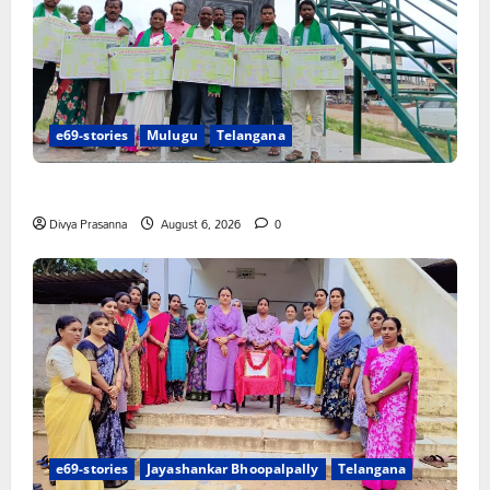
e69-stories
Mulugu
Telangana
చలో ఐటీడీఏ ఏటూరునాగారం ముట్టడికి శంఖారావం
Divya Prasanna
August 6, 2026
0
e69-stories
Jayashankar Bhoopalpally
Telangana