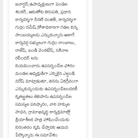
జనార్దన్,ఉపాధ్యక్షులుగా పెండెల
శంకర్, ఆకుతోట తిరుపతి, ప్రధాన
కార్యదర్శిగా నీరటి రంజిత్, కార్యదర్శిగా
గుర్రం రమేష్,కోశాధికారిగా గడల చిన్న
సాంబయ్యలను ఎన్నుకున్నారు.అలాగే
కార్యవర్గ సభ్యులుగా గుర్రం రాంబాబు,
రాజేష్, బండి వెంకటేష్, సకినాల
రవీందర్ లను
నియమించారు.ఉపసర్పంచ్‌ల ఫోరం
మండల అధ్యక్షుడిగా ఎన్నికైన ఎల్దండి
నరేష్ మాట్లాడుతూ, తనను ఏకగ్రీవంగా
ఎన్నుకున్నందుకు ఉపసర్పంచ్‌లందరికీ
కృతజ్ఞతలు తెలిపారు.ఉపసర్పంచ్‌ల
సమస్యల పరిష్కారం, వారి హక్కుల
సాధన, గ్రామాభివృద్ధి కార్యక్రమాల్లో
క్రియాశీలక పాత్ర పోషించేందుకు
నిరంతరం కృషి చేస్తానని ఆయన
పేర్కొన్నారు.ఈ సమావేశం