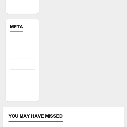
Bhuvanagiri
META
Register
Log in
Entries feed
Comments
feed
WordPress.org
YOU MAY HAVE MISSED