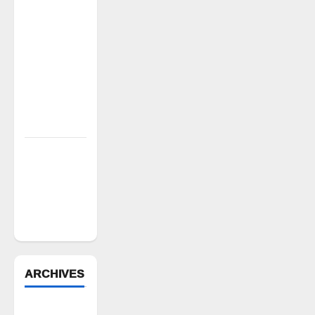
అక్రమ
వసూళ్లు..
కాంట్రాక్ట్
ఉద్యోగిని
సస్పెండ్
చేయాలని
సీపీఎం
డిమాండ్
పేద వర్గాల
సంక్షేమానికి
కాంగ్రెస్
ప్రభుత్వం పెద్ద
పీట
ARCHIVES
August 2026