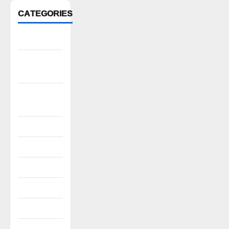
CATEGORIES
Anantapur
Andhra
Pradesh
Bhadradri
Kothagudem
CableTV live
City
Covid
Culture
e69-stories
Editor's Pick