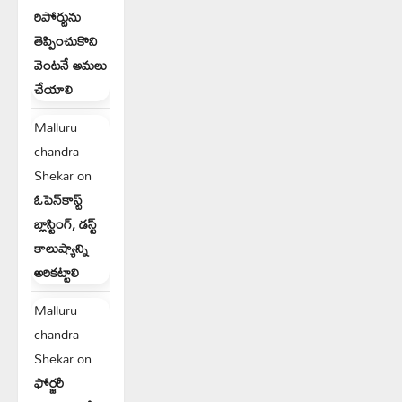
రిపోర్టును
తెప్పించుకొని
వెంటనే అమలు
చేయాలి
Malluru
chandra
Shekar
on
ఓపెన్‌కాస్ట్
బ్లాస్టింగ్, డస్ట్
కాలుష్యాన్ని
అరికట్టాలి
Malluru
chandra
Shekar
on
ఫోర్జరీ