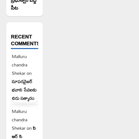
పీట
RECENT
COMMENTS
Malluru
chandra
Shekar
on
సూపరవైజర్
భవాని సేవలకు
చిరు సత్కారం
Malluru
chandra
Shekar
on
పి
ఆర్ సి