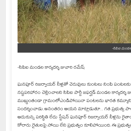
-సిపిఐ మండల 
-సిపిఐ మండల కార్యదర్శి జువారి రమేష్
ఘనపూర్ రిజర్వాయర్ నీళ్లతో చెరువులు కుంటలు నింపి పంటలకు
నష్టపరిహారం చెల్లించాలని సిపిఐ పార్టీ జఫర్ఘడ్ మండల కార్యదర్
ముఖ్దుంతండా గ్రామంలోఎండిపోయినా పంటలను భారత కమ్యూనిస్
సందర్శించాడు.అనంతరం ఆయన మాట్లాడుతూ.. గత ప్రభుత్వ పాల
ఆదుకున్న పరిస్థితి లేదు స్టేషన్ ఘనపూర్ రిజర్వాయర్ నీళ్లను
కోరారు.రైతులపై సోయి లేని ప్రభుత్వం కూలిపోయింది.ఈ ప్రభుత