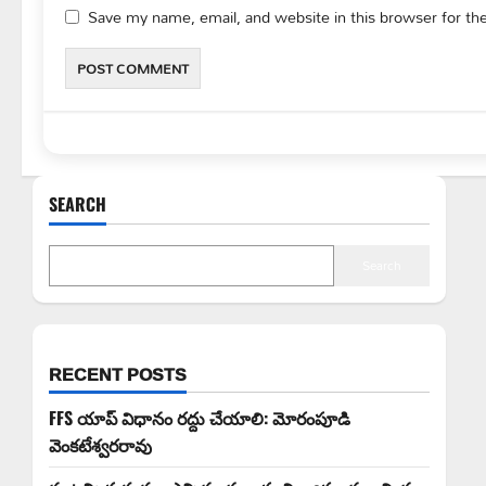
Save my name, email, and website in this browser for th
SEARCH
Search
RECENT POSTS
FFS యాప్ విధానం రద్దు చేయాలి: మోరంపూడి
వెంకటేశ్వరరావు