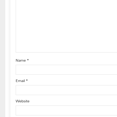
g
a
t
i
o
Name
*
n
Email
*
Website