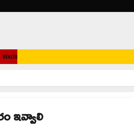
HEALTH
ం ఇవ్వాలి