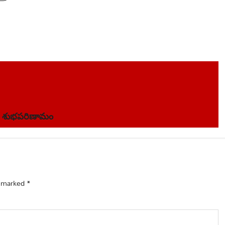
చడం శుభపరిణామం
e marked
*