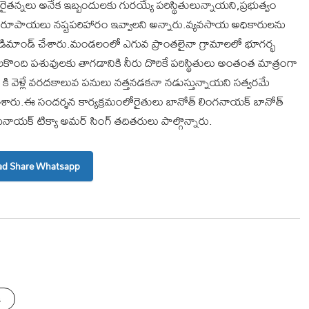
న్నలు అనేక ఇబ్బందులకు గురయ్యే పరిస్థితులున్నాయని,ప్రభుత్వం
రూపాయలు నష్టపరిహారం ఇవ్వాలని అన్నారు.వ్యవసాయ అధికారులను
ి డిమాండ్ చేశారు.మండలంలో ఎగువ ప్రాంతలైనా గ్రామాలలో భూగర్భ
ొంది పశువులకు తాగడానికి నీరు దొరికే పరిస్థితులు అంతంత మాత్రంగా
ర్ కి వెళ్లే వరదకాలువ పనులు నత్తనడకనా నడుస్తున్నాయని సత్వరమే
శారు.ఈ సందర్శన కార్యక్రమంలోరైతులు బానోత్ లింగనాయక్ బానోత్
ినాయక్ టిక్యా అమర్ సింగ్ తదితరులు పాల్గొన్నారు.
d Share Whatsapp
s