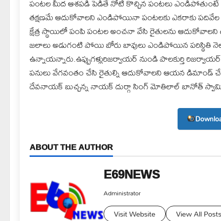
పంటల మీద ఆశపడి పెడితే నోటి కొచ్చిన పంటలు ఎండిపోతుంటే రైత
తక్షణమే ఆదుకోవాలని ఎండిపోయినా పంటలకు ఎకరాకు పదివేల 
క్షేత్ర స్థాయిలో పంపి పంటల అంచనా వేసి రైతులను ఆదుకోవాలన
జలాలు అడుగంటి పోయి బోరు బావులు ఎండిపోయిన పరిస్థితి నెలక
ఉన్నాయన్నారు.ఉప్పుగళ్లురిజర్వాయర్ నుండి పాలకుర్తి రిజర్వాయ
పనులు వేగవంతం చేసి రైతుల్ని ఆదుకోవాలని ఆయన డిమాండ్ చే
దేవనాయక్ బుచ్చన్న నాయక్ దుర్గా సింగ్ మోతిలాల్ బానోత్ స్వామ
Downloa
ABOUT THE AUTHOR
E69NEWS
Administrator
Visit Website
View All Post