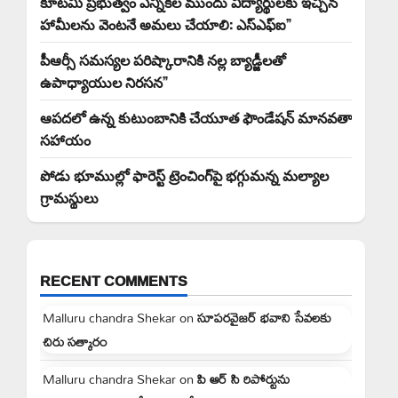
కూటమి ప్రభుత్వం ఎన్నికల ముందు విద్యార్థులకు ఇచ్చిన
హామీలను వెంటనే అమలు చేయాలి: ఎస్ఎఫ్ఐ”
పీఆర్సీ సమస్యల పరిష్కారానికి నల్ల బ్యాడ్జీలతో
ఉపాధ్యాయుల నిరసన”
ఆపదలో ఉన్న కుటుంబానికి చేయూత ఫౌండేషన్ మానవతా
సహాయం
పోడు భూముల్లో ఫారెస్ట్ ట్రెంచింగ్‌పై భగ్గుమన్న మల్యాల
గ్రామస్థులు
RECENT COMMENTS
Malluru chandra Shekar
on
సూపరవైజర్ భవాని సేవలకు
చిరు సత్కారం
Malluru chandra Shekar
on
పి ఆర్ సి రిపోర్టును