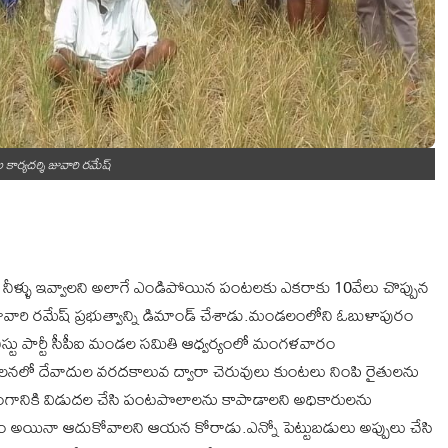
కార్యదర్శి జువారి రమేష్
 నీళ్ళు ఇవ్వాలని అలాగే ఎండిపోయిన పంటలకు ఎకరాకు 10వేలు చొప్పున
శి జువారి రమేష్ ప్రభుత్వాన్ని డిమాండ్ చేశాడు.మండలంలోని ఓబుళాపురం
టు పార్టీ సీపీఐ మండల సమితి ఆధ్వర్యంలో మంగళవారం
నలో దేవాదుల వరదకాలువ ద్వారా చెరువులు కుంటలు నింపి రైతులను
 రైతాంగానికి విడుదల చేసి పంటపొలాలను కాపాడాలని అధికారులను
్వం అయినా ఆదుకోవాలని ఆయన కోరాడు.ఎన్నో పెట్టుబడులు అప్పులు చేసి