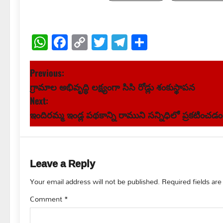
WhatsApp
Facebook
Copy
Twitter
Telegram
Share
Link
P
Previous:
గ్రామాల అభివృద్ధి లక్ష్యంగా సిసి రోడ్లు శంకుస్థాపన
o
Next:
s
ఇందిరమ్మ ఇండ్ల పథకాన్ని రాముని సన్నిధిలో ప్రకటిం
t
n
Leave a Reply
a
Your email address will not be published.
Required fields ar
v
Comment
*
i