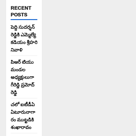
RECENT
POSTS
పెద్ది సుదర్శన్
రెడ్డికి ఎమ్మెల్యే
కడియం శ్రీహరి
నివాళి
పిఆర్ టియు
మండల
అధ్యక్షులుగా
గీరెడ్డి ప్రమోద్
రెడ్డి
చలో ఐటీడీఏ
ఏటూరునాగా
రం ముట్టడికి
శంఖారావం