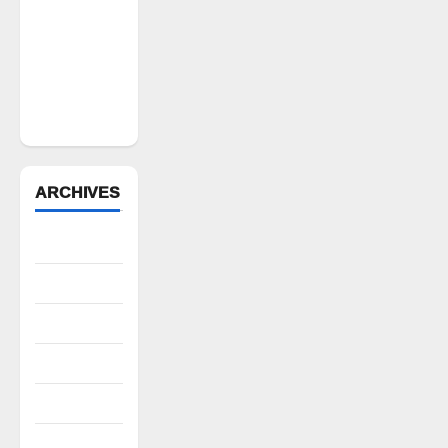
ఉద్యోగిని
సస్పెండ్
చేయాలని
సీపీఎం
డిమాండ్
ARCHIVES
August 2026
July 2026
June 2026
May 2026
April 2026
March 2026