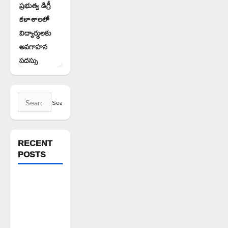
ప్రభుత్వ డిగ్రీ
కళాశాలలో
విద్యార్థులకు
అవగాహన
సదస్సు
Search
for:
RECENT
POSTS
పెద్ది సుదర్శన్
రెడ్డికి ఎమ్మెల్యే
కడియం శ్రీహరి
నివాళి