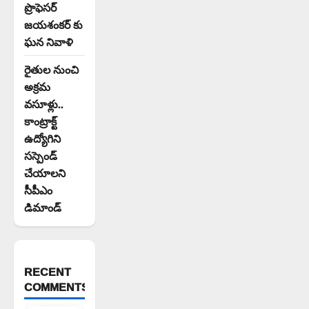
ప్రొఫెసర్
జయశంకర్ కు
ఘన నివాళి
రైతుల నుంచి
అక్రమ
వసూళ్లు..
కాంట్రాక్ట్
ఉద్యోగిని
సస్పెండ్
చేయాలని
సీపీఎం
డిమాండ్
RECENT
COMMENTS