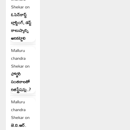
Shekar
on
ఓపెన్‌కాస్ట్
బ్లాస్టింగ్, డస్ట్
కాలుష్యాన్ని
అరికట్టాలి
Malluru
chandra
Shekar
on
ఫోర్జరీ
సంతకాలతో
రిజిస్ట్రేషన్లు..?
Malluru
chandra
Shekar
on
జె.వి.ఆర్.