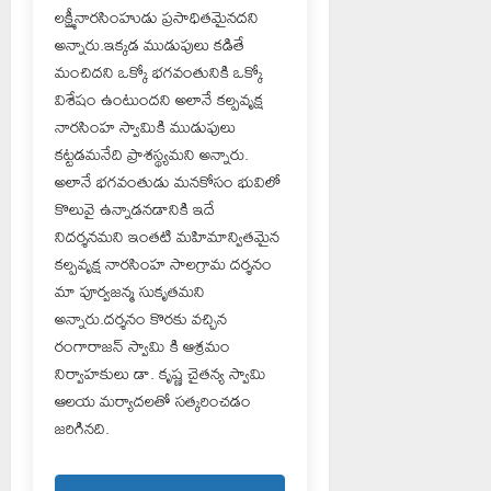
లక్ష్మీనారసింహుడు ప్రసాధితమైనదని
అన్నారు.ఇక్కడ ముడుపులు కడితే
మంచిదని ఒక్కో భగవంతునికి ఒక్కో
విశేషం ఉంటుందని అలానే కల్పవృక్ష
నారసింహ స్వామికి ముడుపులు
కట్టడమనేది ప్రాశస్థ్యమని అన్నారు.
అలానే భగవంతుడు మనకోసం భువిలో
కొలువై ఉన్నాడనడానికి ఇదే
నిదర్శనమని ఇంతటి మహిమాన్వితమైన
కల్పవృక్ష నారసింహ సాలగ్రామ దర్శనం
మా పూర్వజన్మ సుకృతమని
అన్నారు.దర్శనం కొరకు వచ్చిన
రంగారాజన్ స్వామి కి ఆశ్రమం
నిర్వాహకులు డా. కృష్ణ చైతన్య స్వామి
ఆలయ మర్యాదలతో సత్కరించడం
జరిగినది.