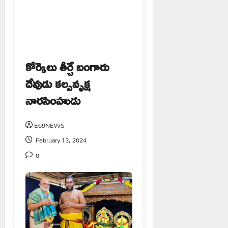
కోర్కెలు తీర్చే బంగారు
దేవుడు కల్పవృక్ష
నారసింహుడు
E69NEWS
February 13, 2024
0