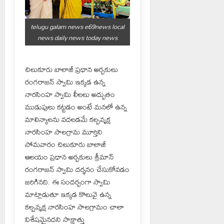
telugu galam news e69news local
news daily news today news
చిలుకూరు బాలాజీ ప్రధాన అర్చకులు
రంగరాజన్ స్వామి ఇక్కడ ఉన్న
నారసింహ స్వామి లీలలు అద్భుతం
ముడుపులు కట్టడం అంటే మనలో ఉన్న
మాలిన్యాలను వదలడమే కల్పవృక్ష
నారసింహ సాలగ్రామ మూర్తిని
సోమవారం చిలుకూరు బాలాజీ
ఆలయం ప్రధాన అర్చకులు శ్రీమాన్
రంగరాజన్ స్వామి దర్శనం చేసుకోవడం
జరిగినది. ఈ సందర్బంగా స్వామి
మాట్లాడుతూ ఇక్కడ కొలువై ఉన్న
కల్పవృక్ష నారసింహ సాలగ్రామం చాలా
విశేషమైనదని సాక్షాత్తు