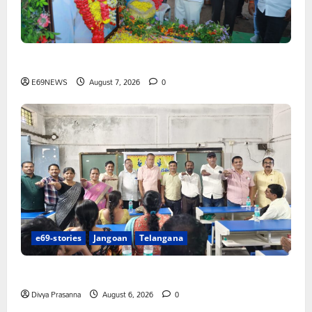
పెద్ది సుదర్శన్ రెడ్డికి ఎమ్మెల్యే కడియం శ్రీహరి నివాళి
E69NEWS
August 7, 2026
0
e69-stories
Jangoan
Telangana
పిఆర్ టియు మండల అధ్యక్షులుగా గీరెడ్డి ప్రమోద్ రెడ్డి
Divya Prasanna
August 6, 2026
0