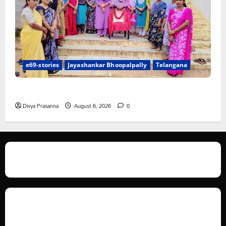
e69-stories
Jayashankar Bhoopalpally
Telangana
ప్రొఫెసర్ జయశంకర్ కు ఘన నివాళి
Divya Prasanna
August 6, 2026
0
We love WordPress and we are here to provide you with professional
looking WordPress themes so that you can take your website one step
ahead. We focus on simplicity, elegant design and clean code.