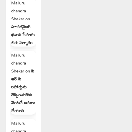
Malluru
chandra
Shekar
on
సూపరవైజర్
భవాని సేవలకు
చిరు సత్కారం
Malluru
chandra
Shekar
on
పి
ఆర్ సి
రిపోర్టును
తెప్పించుకొని
వెంటనే అమలు
చేయాలి
Malluru
chandra