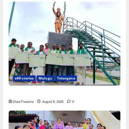
e69-stories
Mulugu
Telangana
చలో ఐటీడీఏ ఏటూరునాగారం ముట్టడికి శంఖారావం
Divya Prasanna
August 6, 2026
0