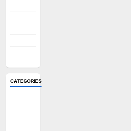
2022
August 2022
July 2022
March 2022
February
2022
CATEGORIES
Anantapur
Andhra
Pradesh
Bhadradri