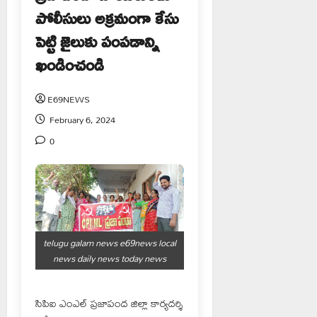
పోలీసులు అక్రమంగా కేసు
పెట్టి జైలుకు పంపడాన్ని
ఖండించండి
E69NEWS
February 6, 2024
0
telugu galam news e69news local
news daily news today news
సిపిఐ ఎంఎల్ ప్రజాపంద జిల్లా కార్యదర్శి