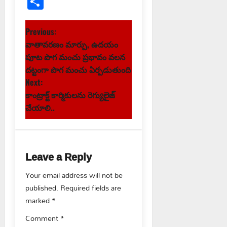
Share
P
Previous:
వాతావరణం మార్పు, ఉదయం
o
పూట పొగ మంచు ప్రభావం వలన
s
దట్టంగా పొగ మంచు ఏర్పడుతుంది
Next:
t
కాంట్రాక్ట్ కార్మికులను రెగ్యులైజ్
చేయాలి..
n
a
Leave a Reply
v
Your email address will not be
i
published.
Required fields are
g
marked
*
Comment
*
a