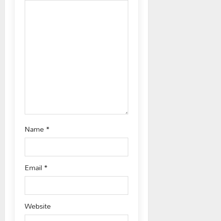
t
i
o
n
Name
*
Email
*
Website