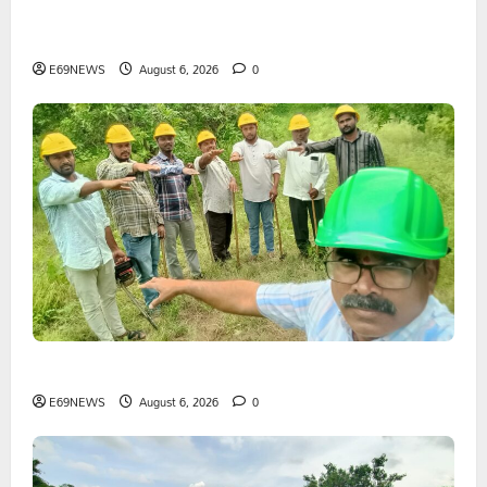
1500కోట్లతో స్టేషన్ ఘనపూర్ నియోజకవర్గంలో అభివృద్ధి
పనులు-ఎమ్మెల్యే కడియం శ్రీహరి
E69NEWS
August 6, 2026
0
భద్రతే ప్రథమ ప్రాధాన్యం
E69NEWS
August 6, 2026
0