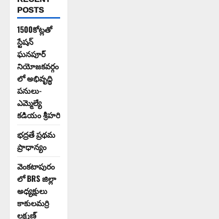
POSTS
1500కోట్లతో
స్టేషన్
ఘనపూర్
నియోజకవర్గం
లో అభివృద్ధి
పనులు-
ఎమ్మెల్యే
కడియం శ్రీహరి
భద్రతే ప్రథమ
ప్రాధాన్యం
వెంకటాపురం
లో BRS జిల్లా
అధ్యక్షులు
కాకులమర్రి
లక్ష్మణ్