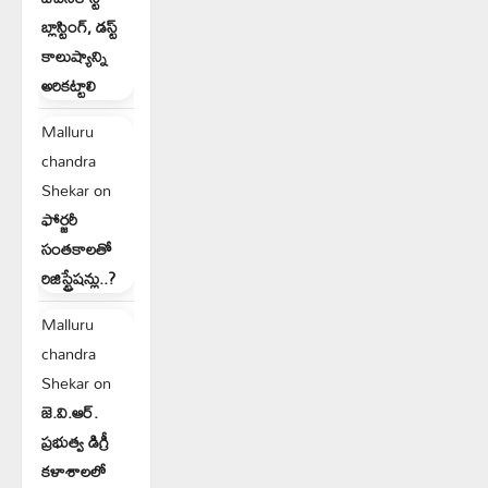
బ్లాస్టింగ్, డస్ట్
కాలుష్యాన్ని
అరికట్టాలి
Malluru
chandra
Shekar
on
ఫోర్జరీ
సంతకాలతో
రిజిస్ట్రేషన్లు..?
Malluru
chandra
Shekar
on
జె.వి.ఆర్.
ప్రభుత్వ డిగ్రీ
కళాశాలలో