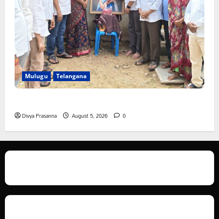
Mulugu
Telangana
తేజశ్రీ కుటుంబాన్ని పరామర్శించిన కాకులమర్రి లక్ష్మణ్ బాబు
Divya Prasanna
August 5, 2026
0
We love WordPress and we are here to provide you with professional
looking WordPress themes so that you can take your website one step