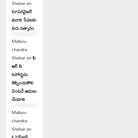
Shekar
on
సూపరవైజర్
భవాని సేవలకు
చిరు సత్కారం
Malluru
chandra
Shekar
on
పి
ఆర్ సి
రిపోర్టును
తెప్పించుకొని
వెంటనే అమలు
చేయాలి
Malluru
chandra
Shekar
on
ఓపెన్‌కాస్ట్