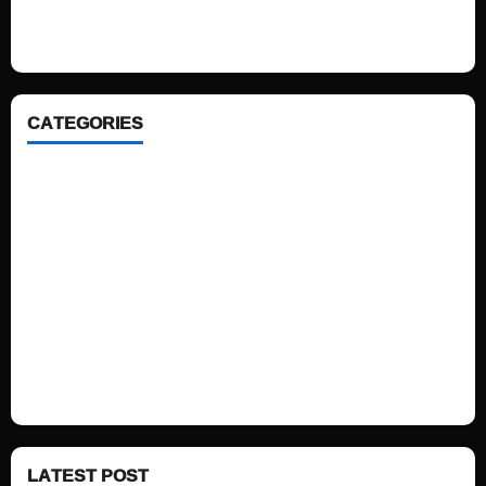
ahead. We focus on simplicity, elegant design and clean code.
CATEGORIES
Home
Sports
Politics
Technology
Fashion
Health
LATEST POST