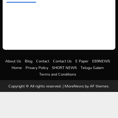
See latest Trump and Biden polling of America
Electric trains in Ukrainian cities
A volcano is erupting again in Japan
A healthy diet is always better than dieting.
About Us
Blog
Contact
Contact Us
E Paper
E69NEWS
Home
Privacy Policy
SHORT NEWS
Telugu Galam
Terms and Conditions
Copyright © All rights reserved.
|
MoreNews
by AF themes.