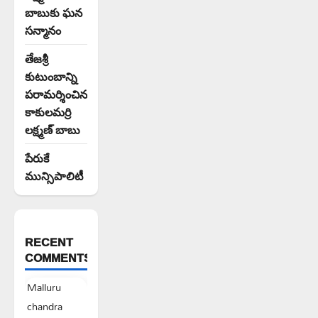
బాబుకు ఘన
సన్మానం
తేజశ్రీ
కుటుంబాన్ని
పరామర్శించిన
కాకులమర్రి
లక్ష్మణ్ బాబు
పేరుకే
మున్సిపాలిటీ
RECENT
COMMENTS
Malluru
chandra