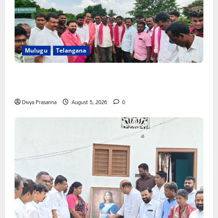
Mulugu
Telangana
వెంకటాపురంలో BRS జిల్లా అధ్యక్షులు కాకులమర్రి లక్ష్మణ్ బాబుకు
ఘన సన్మానం
Divya Prasanna
August 5, 2026
0