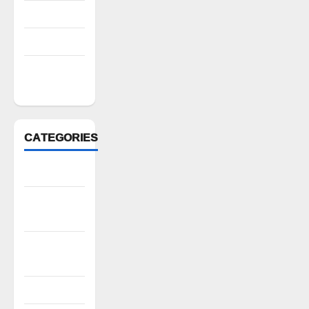
July 2022
March 2022
February
2022
CATEGORIES
Anantapur
Andhra
Pradesh
Bhadradri
Kothagudem
CableTV live