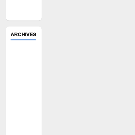
పేరుకే
మున్సిపాలిటీ
ARCHIVES
August 2026
July 2026
June 2026
May 2026
April 2026
March 2026
February
2026