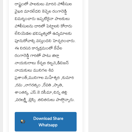
రాష్ట్రంలో పాలకులు మారిన పోలీసుల
వైఖరి మారలేదని కెచ్చెల రంగారెడ్డి
విమర్శించారు ఇప్పటికైనా పాలకులు
పోలీసులను దారిలో పెట్టాలని కోరారు
లేనియెడల భవిష్యత్తులో ఉద్యమాలకు
పూనుకోవాల్సి వస్తుందని హెచ్చరించారు.
ఈ నిరసన కార్యక్రమంలో కేచేల
రంగారెడ్డి గారితో పాటు జిల్లా
నాయకురాలు కేచ్చల కల్పన,డివిజన్
నాయకులు మునిగల శివ
ప్రశాంత్,మునిగాల మహేశ్వరి ,కుమారి
,రమ ,నాగరత్నం ,రేవతి ,స్వాతి,
శాంతక్క, ఎస్.కె నసీమా,చిన్న తల్లి
,వరలక్ష్మి ,బ్లెస్సి .తదితరులు పాల్గొన్నారు.
Download Share
Whatsapp