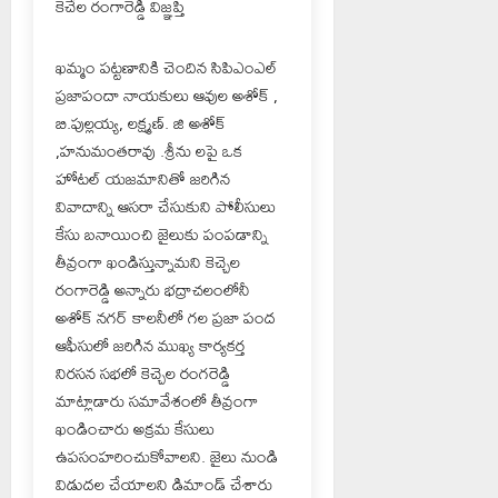
కెచేల రంగారెడ్డి విజ్ఞప్తి
ఖమ్మం పట్టణానికి చెందిన సిపిఎంఎల్
ప్రజాపందా నాయకులు ఆవుల అశోక్ ,
బి.పుల్లయ్య, లక్ష్మణ్. జి అశోక్
,హనుమంతరావు .శ్రీను లపై ఒక
హోటల్ యజమానితో జరిగిన
వివాదాన్ని ఆసరా చేసుకుని పోలీసులు
కేసు బనాయించి జైలుకు పంపడాన్ని
తీవ్రంగా ఖండిస్తున్నామని కెచ్చెల
రంగారెడ్డి అన్నారు భద్రాచలంలోనీ
అశోక్ నగర్ కాలనీలో గల ప్రజా పంద
ఆఫీసులో జరిగిన ముఖ్య కార్యకర్త
నిరసన సభలో కెచ్చెల రంగరెడ్డి
మాట్లాడారు సమావేశంలో తీవ్రంగా
ఖండించారు అక్రమ కేసులు
ఉపసంహరించుకోవాలని. జైలు నుండి
విడుదల చేయాలని డిమాండ్ చేశారు