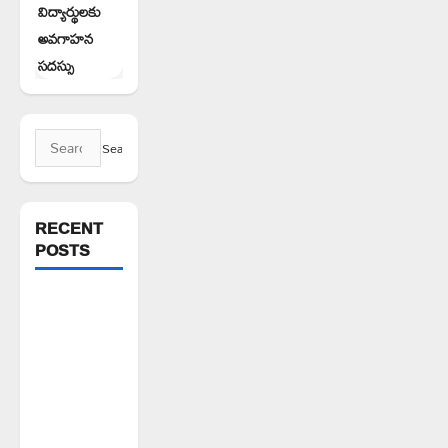
విద్యార్థులకు
అవగాహన
సదస్సు
Search
for:
RECENT
POSTS
1500కోట్లతో
స్టేషన్
ఘనపూర్
నియోజకవర్గంలో
అభివృద్ధి
పనులు-