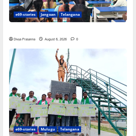
e69-stories
Jangoan
Telangana
పిఆర్ టియు మండల అధ్యక్షులుగా గీరెడ్డి ప్రమోద్ రెడ్డి
Divya Prasanna
August 6, 2026
0
e69-stories
Mulugu
Telangana