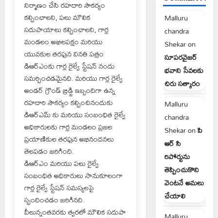
నిర్మాణం చేసి రహదారి సౌకర్యం
కల్పించాలని, పలు మౌలిక
Malluru
సదుపాయాలు కల్పించాలని, గార్ల
chandra
మండలం అఖిలపక్షం మరియు
Shekar
on
యువకుల తరఫున వినతి పత్రం
సూపరవైజర్
డిఆర్ఎంకు గార్ల రైల్వే స్టేషన్ నందు
భవాని సేవలకు
సమర్పించడమైనది. మరియు గార్ల రైల్వే
చిరు సత్కారం
అండర్ గ్రౌండ్ బ్రిడ్జి ఇబ్బందిగా ఉన్న
రహదారి సౌకర్యం కల్పించినందుకు
Malluru
డిఆర్ఎమ్ కు మరియు సంబంధిత రైల్వే
chandra
అధికారులకు గార్ల మండలం ప్రజల
Shekar
on
పి
ప్రయాణికుల తరఫున అభినందనలు
ఆర్ సి
తెలపడం జరిగింది.
రిపోర్టును
డిఆర్ఎం మరియు పలు రైల్వే
తెప్పించుకొని
సంబంధిత అధికారులు సానుకూలంగా
వెంటనే అమలు
గార్ల రైల్వే స్టేషన్ సమస్యలపై
చేయాలి
స్పందించడం జరిగినది.
వీలున్నంతవరకు త్వరలో మౌలిక సదుపా
Malluru