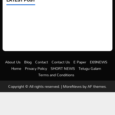
See latest Trump and Biden polling of America
Electric trains in Ukrainian cities
A volcano is erupting again in Japan
A healthy diet is always better than dieting.
About Us
Blog
Contact
Contact Us
E Paper
E69NEWS
Home
Privacy Policy
SHORT NEWS
Telugu Galam
Terms and Conditions
Copyright © All rights reserved.
|
MoreNews
by AF themes.