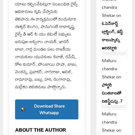
యాలు కల్పించేటట్లుగా సంబంధిత రైల్వే
chandra
అధికారులు కృషి చేస్తామని
Shekar
on
తెలిపారు.ఈ కార్యక్రమంలో కందునూరి
ఓపెన్‌కాస్ట్
ఈశ్వర్ లింగం, పానుగంటి రాధాకృష్ణ,
బ్లాస్టింగ్, డస్ట్
రైల్వే డి ఆర్ సి యు కమిటీ సభ్యులు
కాలుష్యాన్ని
జరుపుల లచ్చిరాం నాయక్, ఖాదర్
అరికట్టాలి
బాబా, గార్ల మండల పలు రాజకీయ
నాయకులు యువకులు శివాజీ, రమేష్,
Malluru
కోల కుమార్, బొంబాయి పాషా, బాబు,
chandra
వెంకన్న, ప్రభాకర్, నాగరాజు, అనిల్,
Shekar
on
రామారావు, బబ్లు, హరి, రంగారావు,
ఫోర్జరీ
మల్లేశం తదితరులు పాల్గొన్నారు.
సంతకాలతో
రిజిస్ట్రేషన్లు..?
Download Share
Whatsapp
Malluru
chandra
ABOUT THE AUTHOR
Shekar
on