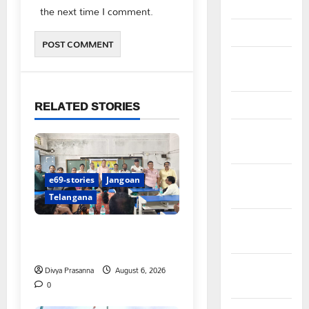
April 2026
the next time I comment.
March 2026
February
2026
RELATED STORIES
January 2026
December
2025
November
e69-stories
Jangoan
2025
Telangana
October
పిఆర్ టియు మండల అధ్యక్షులుగా
2025
గీరెడ్డి ప్రమోద్ రెడ్డి
September
Divya Prasanna
August 6, 2026
2025
0