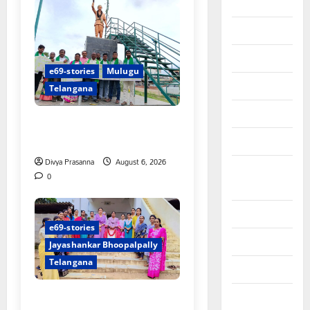
August 2025
July 2025
June 2025
e69-stories
Mulugu
May 2025
Telangana
April 2025
చలో ఐటీడీఏ ఏటూరునాగారం
ముట్టడికి శంఖారావం
March 2025
Divya Prasanna
August 6, 2026
September
0
2024
August 2024
e69-stories
July 2024
Jayashankar Bhoopalpally
Telangana
June 2024
ప్రొఫెసర్ జయశంకర్ కు ఘన
May 2024