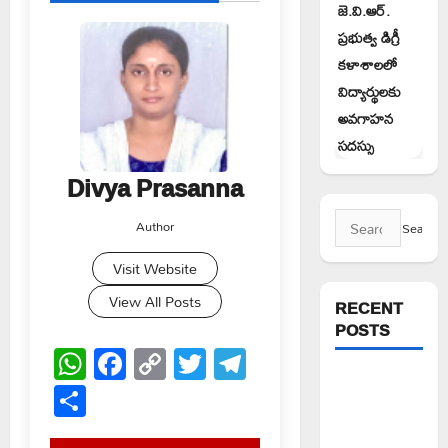
జె.వి.ఆర్.
ప్రభుత్వ డిగ్రీ
కళాశాలలో
విద్యార్థులకు
అవగాహన
సదస్సు
Divya Prasanna
Search
Author
for:
Visit Website
View All Posts
RECENT
POSTS
WhatsApp
Facebook
Copy
Twitter
Telegram
Link
పిఆర్ టియు
Share
మండల
అధ్యక్షులుగా