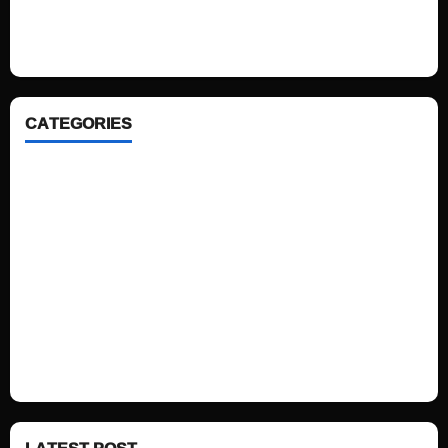
looking WordPress themes so that you can take your website one step
ahead. We focus on simplicity, elegant design and clean code.
CATEGORIES
Home
Sports
Politics
Technology
Fashion
Health
LATEST POST