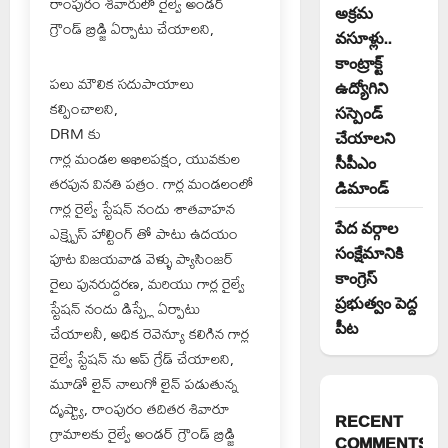
రాంపురం శివారులో రైల్వే అండర్
అక్రమ
గ్రౌండ్ బ్రిడ్జి ఏర్పాటు చేయాలని,
వసూళ్లు..
కాంట్రాక్ట్
పలు మౌలిక సదుపాయాలు
ఉద్యోగిని
కల్పించాలని,
సస్పెండ్
DRM కు
చేయాలని
గార్ల మండల అఖిలపక్షం, యువకుల
సీపీఎం
తరపున వినతి పత్రం. గార్ల మండలంలో
డిమాండ్
గార్ల రైల్వే స్టేషన్ నందు శాతవాహన
పేద వర్గాల
ఎక్స్ప్రెస్ హాల్టింగ్ తో పాటు ఉదయం
సంక్షేమానికి
పూట విజయవాడ వెళ్ళు ప్యాసింజర్
కాంగ్రెస్
రైలు పునరుద్దరణ, మరియు గార్ల రైల్వే
ప్రభుత్వం పెద్ద
స్టేషన్ నందు డిస్ప్లే ఏర్పాటు
పీట
చేయాలనీ, అధిక రెవెన్యూ కలిగిన గార్ల
రైల్వే స్టేషన్ ను అప్ గ్రేడ్ చేయాలని,
మూడో లైన్ నాలుగో లైన్ పడుతున్న
దృష్ట్యా, రాంపురం తదితర శివారూ
RECENT
గ్రామాలకు రైల్వే అండర్ గ్రౌండ్ బ్రిడ్జి
COMMENTS