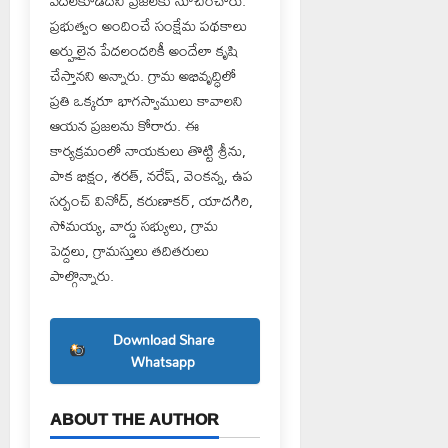
వదలకూడదని ప్రజలకు సూచించారు.
ప్రభుత్వం అందించే సంక్షేమ పథకాలు
అర్హులైన పేదలందరికీ అందేలా కృషి
చేస్తానని అన్నారు. గ్రామ అభివృద్ధిలో
ప్రతి ఒక్కరూ భాగస్వాములు కావాలని
ఆయన ప్రజలను కోరారు. ఈ
కార్యక్రమంలో నాయకులు తొట్టి శ్రీను,
పాక భిక్షం, శరత్, నరేష్, వెంకన్న, ఉప
సర్పంచ్ వినోద్, కరుణాకర్, యాదగిరి,
సోమయ్య, వార్డు సభ్యులు, గ్రామ
పెద్దలు, గ్రామస్తులు తదితరులు
పాల్గొన్నారు.
Download Share
Whatsapp
ABOUT THE AUTHOR