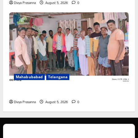
Divya Prasanna
August 5, 2026
0
Mahabubabad
Telangana
రంగాపురం గ్రామ గౌడ సంఘం అధ్యక్షునిగ గిరిగాని వీరభద్రం గౌడ్
Divya Prasanna
August 5, 2026
0