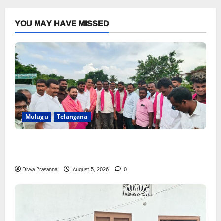
YOU MAY HAVE MISSED
Mulugu
Telangana
వెంకటాపురంలో BRS జిల్లా అధ్యక్షులు కాకులమర్రి లక్ష్మణ్ బాబుకు
ఘన సన్మానం
Divya Prasanna
August 5, 2026
0