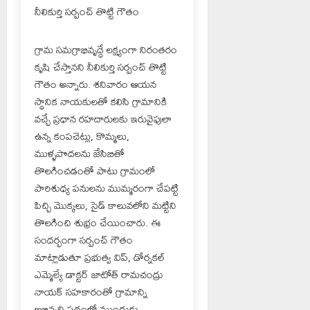
నీలికుర్తి సర్పంచ్ తొట్టి గౌతం
గ్రామ సమగ్రాభివృద్ధే లక్ష్యంగా నిరంతరం
కృషి చేస్తానని నీలికుర్తి సర్పంచ్ తొట్టి
గౌతం అన్నారు. శనివారం ఆయన
స్థానిక నాయకులతో కలిసి గ్రామానికి
వచ్చే ప్రధాన రహదారులకు ఇరువైపులా
ఉన్న కంపచెట్లు, కొమ్మలు,
ముళ్ళపొదలను జేసిబితో
తొలగించడంతో పాటు గ్రామంలో
పారిశుధ్య పనులను ముమ్మరంగా చేపట్టి
పిచ్చి మొక్కలు, సైడ్ కాలువలోని మట్టిని
తొలగించి శుభ్రం చేయించారు. ఈ
సందర్భంగా సర్పంచ్ గౌతం
మాట్లాడుతూ ప్రభుత్వ విప్, డోర్నకల్
ఎమ్మెల్యే డాక్టర్ జాటోత్ రామచంద్రు
నాయక్ సహకారంతో గ్రామాన్ని
అభివృద్ధి పథంలో ముందుకు