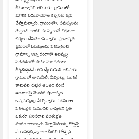
తీసుకెళ్తానని తెలిపారు. గ్రామంలో
మౌలిక సదుపాయాల కల్పనకు కృషి
చేస్తామన్నారు. గ్రామంలోని సమస్యలను
గుర్తించి వాటిని పరిష్కరించే విధంగా
చర్యలు చేపడతామన్నారు. ప్రాధాన్యత
క్రమంలో సమస్యలను పరిష్కరించి
గ్రామాన్ని అన్ని రంగాల్లో అభివృద్ధి
పరచడంతో పాటు సుందరంగా
తీర్చిదిద్దడమే తన ధ్యేయమని తెలిపారు.
గ్రామంలో తాగునీటి, వీధిలైట్లు, మురికి
కాలువల శుభ్రత తదితర వంటి
అంశాలపై మొదటి ప్రాధాన్యత
ఇవ్వనున్నట్లు పేర్కొన్నారు. పరిసరాల
పరిశుభ్రత మనందరి బాధ్యతని ప్రతి
ఒక్కరూ పరిసరాల పరిశుభ్రత
పాటించాలన్నారు.చెత్తాచెదరాన్ని రోడ్లపై
వేయవద్దని,వృథాగా నీటిని రోడ్డుపై