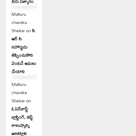
చిరు సత్కారం
Malluru
chandra
Shekar
on
పి
ఆర్ సి
రిపోర్టును
తెప్పించుకొని
వెంటనే అమలు
చేయాలి
Malluru
chandra
Shekar
on
ఓపెన్‌కాస్ట్
బ్లాస్టింగ్, డస్ట్
కాలుష్యాన్ని
అరికట్టాలి