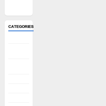
February
2022
CATEGORIES
Anantapur
Andhra
Pradesh
Bhadradri
Kothagudem
CableTV live
City
Covid