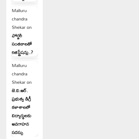
Malluru
chandra
Shekar
on
ఫోర్జరీ
సంతకాలతో
రిజిస్ట్రేషన్లు..?
Malluru
chandra
Shekar
on
జె.వి.ఆర్.
ప్రభుత్వ డిగ్రీ
కళాశాలలో
విద్యార్థులకు
అవగాహన
సదస్సు