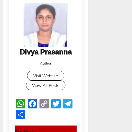
Divya Prasanna
Author
Visit Website
View All Posts
WhatsApp
Facebook
Copy
Twitter
Telegram
Link
Share
Previous: