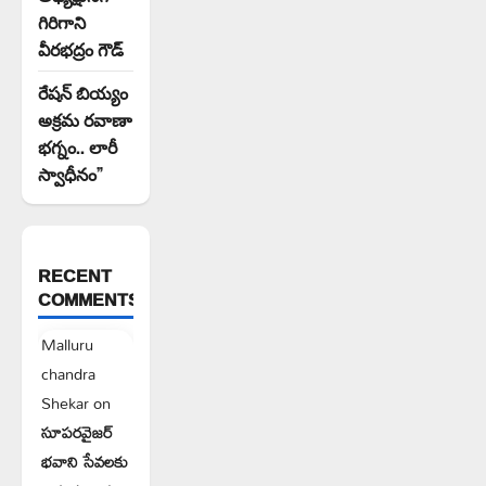
గిరిగాని
వీరభద్రం గౌడ్
రేషన్ బియ్యం
అక్రమ రవాణా
భగ్నం.. లారీ
స్వాధీనం”
RECENT
COMMENTS
Malluru
chandra
Shekar
on
సూపరవైజర్
భవాని సేవలకు