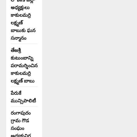
అధ్యక్షులు
కాకులమర్రి
లక్ష్మణ్
బాబుకు ఘన
సన్మానం
తేజశ్రీ
కుటుంబాన్ని
పరామర్శించిన
కాకులమర్రి
లక్ష్మణ్ బాబు
పేరుకే
మున్సిపాలిటీ
రంగాపురం
గ్రామ గౌడ
సంఘం
అధ్యక్షునిగ