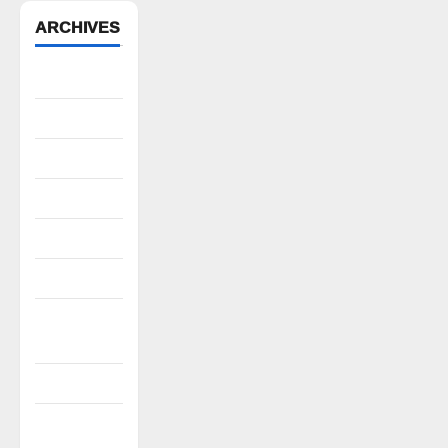
ARCHIVES
August 2026
July 2026
June 2026
May 2026
April 2026
March 2026
February
2026
January 2026
December
2025