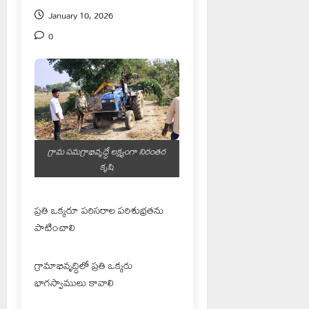
January 10, 2026
0
గ్రామ సమగ్రాభివృద్ధే లక్ష్యంగా నిరంతర
కృషి
ప్రతి ఒక్కరూ పరిసరాల పరిశుభ్రతను
పాటించాలి
గ్రామాభివృద్ధిలో ప్రతి ఒక్కరు
భాగస్వాములు కావాలి