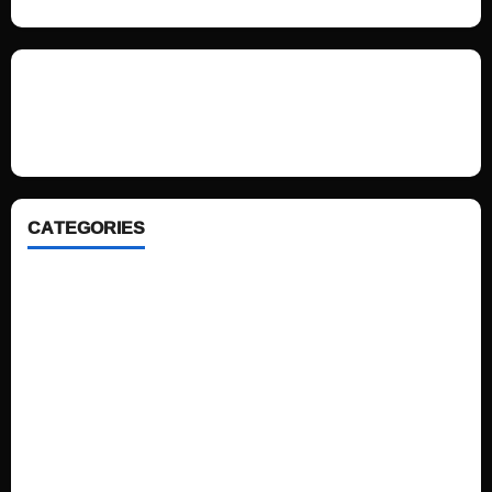
We love WordPress and we are here to provide you with professional
looking WordPress themes so that you can take your website one step
ahead. We focus on simplicity, elegant design and clean code.
CATEGORIES
Home
Sports
Politics
Technology
Fashion