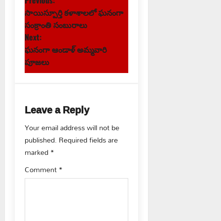
P
సాయిస్పూర్తి కళాశాలలో ఘనంగా
o
సంక్రాంతి సంబురాలు
s
Next:
ఘనంగా ఆండాళ్ అమ్మవారి
t
పూజలు
n
a
Leave a Reply
v
Your email address will not be
published.
Required fields are
i
marked
*
g
Comment
*
a
t