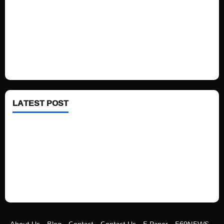
Politics
Technology
Fashion
Health
LATEST POST
See latest Trump and Biden polling of America
Electric trains in Ukrainian cities
A volcano is erupting again in Japan
A healthy diet is always better than dieting.
About Us
Blog
Contact
Contact Us
E Paper
E69NEWS