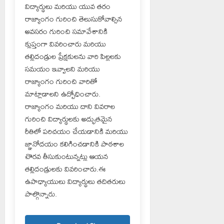
విద్యార్థులు మరియు యువ తరం
రాజ్యాంగం గురించి తెలుసుకోవాల్సిన
అవసరం గురించి సమావేశానికి
క్లుప్తంగా వివరించారు మరియు
తల్లిదండ్రుల ప్రేక్షకులను వారి పిల్లలకు
సమయం ఇవ్వాలని మరియు
రాజ్యాంగం గురించి వారితో
మాట్లాడాలని ఉద్బోధించారు.
రాజ్యాంగం మరియు దాని వివరాల
గురించి విద్యార్థులకు అద్భుతమైన
రీతిలో పరిచయం చేయడానికి మరియు
జ్ఞానోదయం కలిగించడానికి పాఠశాల
చొరవ తీసుకుంటున్నట్లు ఆయన
తల్లిదండ్రులకు వివరించారు.ఈ
ఉపాధ్యాయులు విద్యార్థులు తదితరులు
పాల్గొన్నారు.