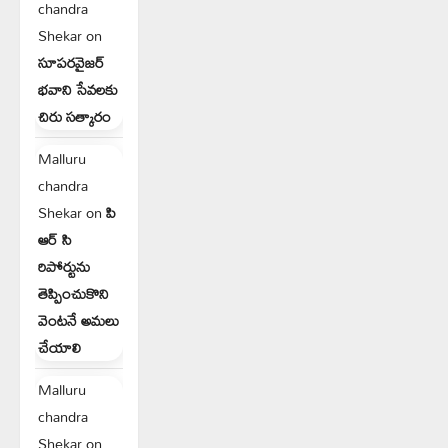
chandra
Shekar
on
సూపరవైజర్
భవాని సేవలకు
చిరు సత్కారం
Malluru
chandra
Shekar
on
పి
ఆర్ సి
రిపోర్టును
తెప్పించుకొని
వెంటనే అమలు
చేయాలి
Malluru
chandra
Shekar
on