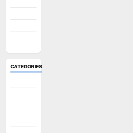
August 2022
July 2022
March 2022
February
2022
CATEGORIES
Anantapur
Andhra
Pradesh
Bhadradri
Kothagudem
CableTV live