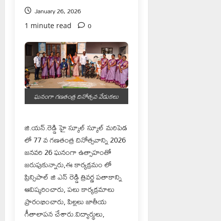
January 26, 2026
0
1 minute read
ఘనంగా గణతంత్ర దినోత్సవ వేడుకలు
జి.యన్.రెడ్డి హై స్కూల్ స్కూల్ మరిపెడ
లో 77 వ గణతంత్ర దినోత్సవాన్ని 2026
జనవరి 26 ఘనంగా ఉత్సాహంతో
జరుపుకున్నారు,ఈ కార్యక్రమం లో
ప్రిన్సిపాల్ జి ఎన్ రెడ్డి త్రివర్ణ పతాకాన్ని
ఆవిష్కరించారు, పలు కార్యక్రమాలు
ప్రారంభించారు, పిల్లలు జాతీయ
గీతాలాపన చేశారు.విద్యార్థులు,