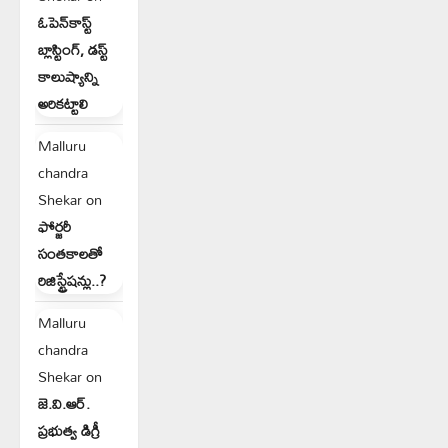
ఓపెన్‌కాస్ట్
బ్లాస్టింగ్, డస్ట్
కాలుష్యాన్ని
అరికట్టాలి
Malluru
chandra
Shekar
on
ఫోర్జరీ
సంతకాలతో
రిజిస్ట్రేషన్లు..?
Malluru
chandra
Shekar
on
జె.వి.ఆర్.
ప్రభుత్వ డిగ్రీ