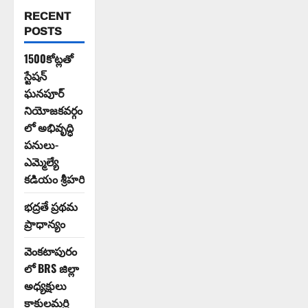
RECENT
POSTS
1500కోట్లతో
స్టేషన్
ఘనపూర్
నియోజకవర్గం
లో అభివృద్ధి
పనులు-
ఎమ్మెల్యే
కడియం శ్రీహరి
భద్రతే ప్రథమ
ప్రాధాన్యం
వెంకటాపురం
లో BRS జిల్లా
అధ్యక్షులు
కాకులమర్రి