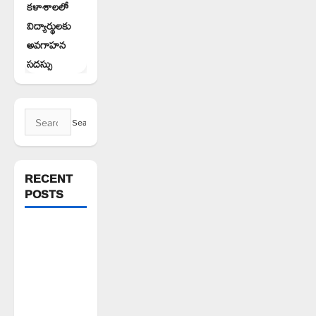
కళాశాలలో
విద్యార్థులకు
అవగాహన
సదస్సు
Search
for:
RECENT
POSTS
1500కోట్లతో
స్టేషన్
ఘనపూర్
నియోజకవర్గంలో
అభివృద్ధి