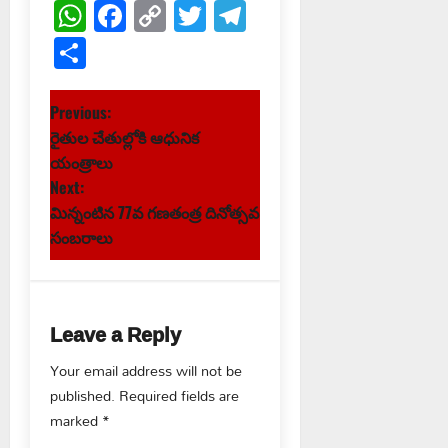
WhatsApp
Facebook
Copy
Twitter
Telegram
Link
Share
P
Previous:
రైతుల చేతుల్లోకి ఆధునిక
o
యంత్రాలు
s
Next:
మిన్నంటిన 77వ గణతంత్ర దినోత్సవ
t
సంబరాలు
n
a
Leave a Reply
v
Your email address will not be
published.
Required fields are
i
marked
*