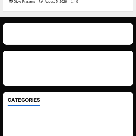
Divya Prasanna
August 5, 2026
0
We love WordPress and we are here to provide you with professional
looking WordPress themes so that you can take your website one step
ahead. We focus on simplicity, elegant design and clean code.
CATEGORIES
Home
Sports