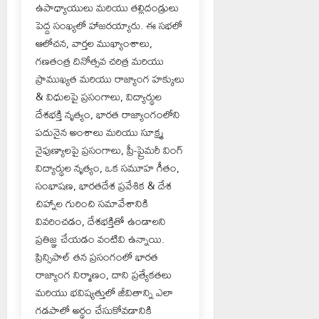
ఉపాధ్యాయులు మరియు తల్లిదండ్రులు
పెద్ద సంఖ్యలో హాజరయ్యారు. ఈ సభలో
ఆలోచన, వార్తల ముఖ్యాంశాలు,
గణతంత్ర దినోత్సవ చరిత్ర మరియు
ప్రాముఖ్యత మరియు రాజ్యాంగ హక్కులు
& విధులపై ప్రసంగాలు, విద్యార్థుల
దేశభక్తి నృత్యం, భారత రాజ్యాంగంలోని
పదునైన అంశాలు మరియు సూక్ష్మ
నైపుణ్యాలపై ప్రసంగాలు, ప్రీ-ప్రైమరీ వింగ్
విద్యార్థుల నృత్యం, ఒక సమూహ గీతం,
సంభాషణ, భారతదేశ ప్రవేశిక & దేశ
చిహ్నాల గురించి సమావేశానికి
వివరించడం, దేశభక్తితో ఉండాలని
ప్రతిజ్ఞ చేయడం వంటివి ఉన్నాయి.
ప్రిన్సిపాల్ తన ప్రసంగంలో భారత
రాజ్యాంగ నిర్మాణం, దాని ప్రత్యేకతలు
మరియు భవిష్యత్తులో జీవితాన్ని ఎలా
గడపాలో అర్థం చేసుకోవడానికి