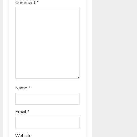
g
Comment
*
a
t
i
o
n
Name
*
Email
*
Website