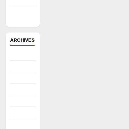
లక్ష్మణ్ బాబు
పేరుకే
మున్సిపాలిటీ
ARCHIVES
August 2026
July 2026
June 2026
May 2026
April 2026
March 2026
February