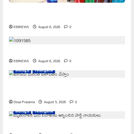
1500కోట్లతో స్టేషన్ ఘనపూర్ నియోజకవర్గంలో అభివృద్ధి
పనులు-ఎమ్మెల్యే కడియం శ్రీహరి
E69NEWS
August 6, 2026
0
భద్రతే ప్రథమ ప్రాధాన్యం
E69NEWS
August 6, 2026
0
Mulugu
Telangana
వెంకటాపురంలో BRS జిల్లా అధ్యక్షులు కాకులమర్రి లక్ష్మణ్ బాబుకు
ఘన సన్మానం
Divya Prasanna
August 5, 2026
0
Mulugu
Telangana
తేజశ్రీ కుటుంబాన్ని పరామర్శించిన కాకులమర్రి లక్ష్మణ్ బాబు