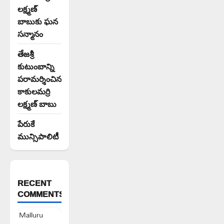
లక్ష్మణ్
బాబుకు ఘన
సన్మానం
తేజశ్రీ
కుటుంబాన్ని
పరామర్శించిన
కాకులమర్రి
లక్ష్మణ్ బాబు
పేరుకే
మున్సిపాలిటీ
RECENT
COMMENTS
Malluru