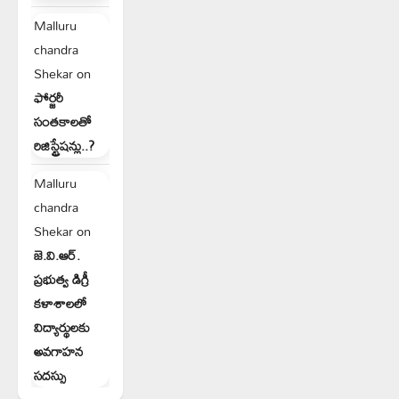
Malluru
chandra
Shekar
on
ఫోర్జరీ
సంతకాలతో
రిజిస్ట్రేషన్లు..?
Malluru
chandra
Shekar
on
జె.వి.ఆర్.
ప్రభుత్వ డిగ్రీ
కళాశాలలో
విద్యార్థులకు
అవగాహన
సదస్సు