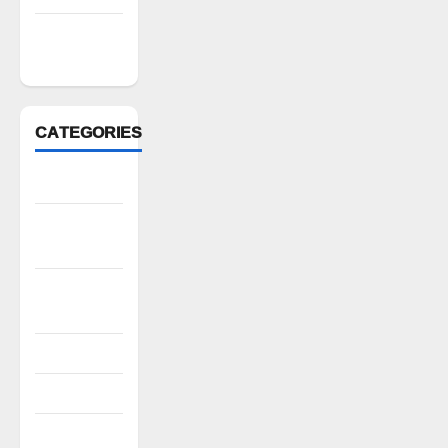
February
2022
CATEGORIES
Anantapur
Andhra
Pradesh
Bhadradri
Kothagudem
CableTV live
City
Covid