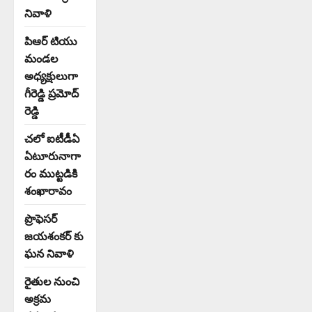
నివాళి
పిఆర్ టియు
మండల
అధ్యక్షులుగా
గీరెడ్డి ప్రమోద్
రెడ్డి
చలో ఐటీడీఏ
ఏటూరునాగా
రం ముట్టడికి
శంఖారావం
ప్రొఫెసర్
జయశంకర్ కు
ఘన నివాళి
రైతుల నుంచి
అక్రమ