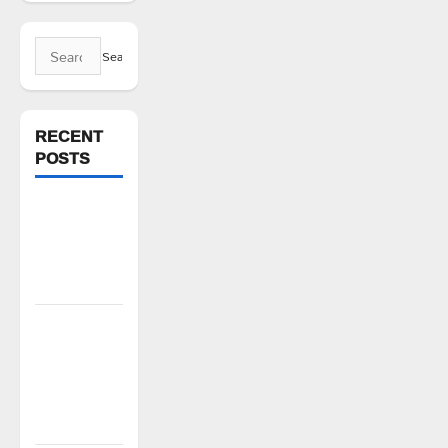
Search
for:
RECENT
POSTS
పెద్ది సుదర్శన్
రెడ్డికి ఎమ్మెల్యే
కడియం శ్రీహరి
నివాళి
పిఆర్ టియు
మండల
అధ్యక్షులుగా
గీరెడ్డి ప్రమోద్
రెడ్డి