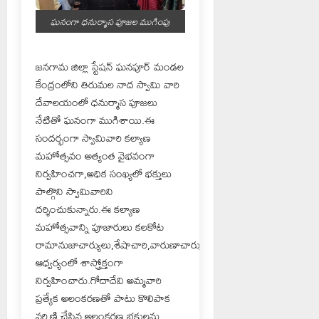
ఘనంగా ధనుర్మాస పూజల ముగింపు
జనగామ జిల్లా స్టేషన్ ఘనపూర్ మండల
కేంద్రంలోని తిరుమల నాద స్వామి వారి
దేవాలయంలో ధనుర్మాస పూజలు
నేటితో ఘనంగా ముగిశాయి.ఈ
సందర్భంగా స్వామివారి కల్యాణ
మహోత్సవం అత్యంత వైభవంగా
నిర్వహించగా,అధిక సంఖ్యలో భక్తులు
పాల్గొని స్వామివారిని
దర్శించుకున్నారు.ఈ కల్యాణ
మహోత్సవాన్ని పూజారులు కలకోట
రామానుజాచార్యులు,శేషాచారి,వారుణాచార్యులు
ఆధ్వర్యంలో శాస్త్రోక్తంగా
నిర్వహించారు.గోదాదేవి అమ్మవారి
ప్రత్యేక అలంకరణతో పాటు కొలిపాక
వర్షిణి చేసిన అలంకరణ భక్తులను