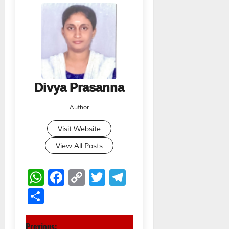
Divya Prasanna
Author
Visit Website
View All Posts
WhatsApp
Facebook
Copy
Twitter
Telegram
Link
Share
Previous: