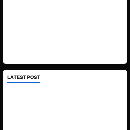
Sports
Politics
Technology
Fashion
Health
LATEST POST
See latest Trump and Biden polling of America
Electric trains in Ukrainian cities
A volcano is erupting again in Japan
A healthy diet is always better than dieting.