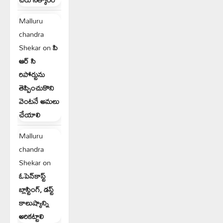
Malluru
chandra
Shekar
on
పి
ఆర్ సి
రిపోర్టును
తెప్పించుకొని
వెంటనే అమలు
చేయాలి
Malluru
chandra
Shekar
on
ఓపెన్‌కాస్ట్
బ్లాస్టింగ్, డస్ట్
కాలుష్యాన్ని
అరికట్టాలి