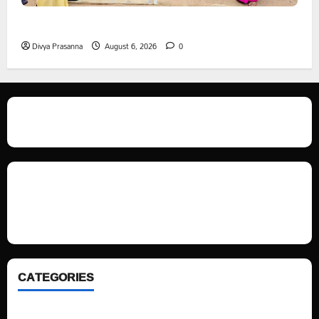
ప్రొఫెసర్ జయశంకర్ కు ఘన నివాళి
Divya Prasanna
August 6, 2026
0
We love WordPress and we are here to provide you with professional
looking WordPress themes so that you can take your website one step
ahead. We focus on simplicity, elegant design and clean code.
CATEGORIES
Home