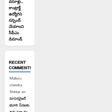
వసూళ్లు..
కాంట్రాక్ట్
ఉద్యోగిని
సస్పెండ్
చేయాలని
సీపీఎం
డిమాండ్
RECENT
COMMENTS
Malluru
chandra
Shekar
on
సూపరవైజర్
భవాని సేవలకు
చిరు సత్కారం