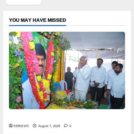
YOU MAY HAVE MISSED
పెద్ది సుదర్శన్ రెడ్డికి ఎమ్మెల్యే కడియం శ్రీహరి నివాళి
E69NEWS
August 7, 2026
0