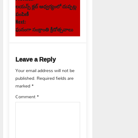
P
లయన్స్ క్లబ్ ఆధ్వర్యంలో దుప్పట్ల
o
పంపిణీ
s
Next:
ఘనంగా సంక్రాంతి క్రీడోత్సవాలు
t
n
Leave a Reply
a
Your email address will not be
v
published.
Required fields are
marked
*
i
Comment
*
g
a
t