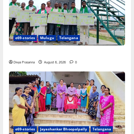
e69-stories
Mulugu
Telangana
చలో ఐటీడీఏ ఏటూరునాగారం ముట్టడికి శంఖారావం
Divya Prasanna
August 6, 2026
0
e69-stories
Jayashankar Bhoopalpally
Telangana