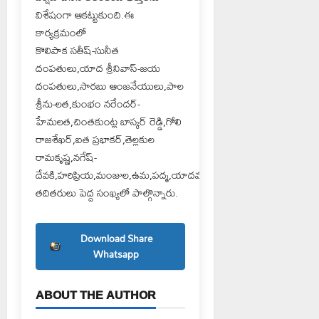
విశేషంగా ఆకట్టుకుంది.ఈ
కార్యక్రమంలో
కొలిపాక సతీష్-సునీత
దంపతులు,యాద శ్రీనివాస్-జయ
దంపతులు,సారబు ఆంజనేయులు,పాల
శ్రీను-లత,కుంభం నరేందర్-
హేమలత,చింతకుంట్ల బాస్కర్ రెడ్డి,గోలి
రాజశేఖర్,ఐత ప్రభాకర్,తెల్లకుల
రామకృష్ణ,నగేష్-
దేవకి,హరిప్రియ,మంజుల,ఉమ,పద్మ,యాదమ్మ,శ్రీమతి,సుష్మా,లలిత,రమ,సంధ్య,
తదితరులు పెద్ద సంఖ్యలో పాల్గొన్నారు.
Download Share
Whatsapp
ABOUT THE AUTHOR