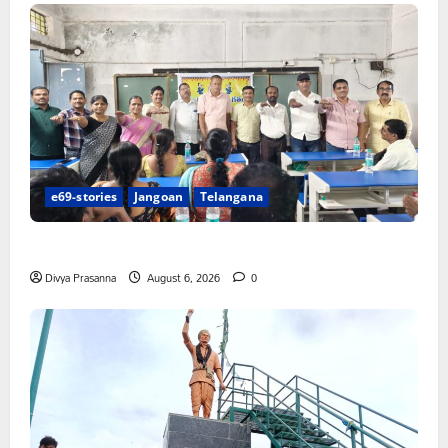
e69-stories
Jangoan
Telangana
పిఆర్ టియు మండల అధ్యక్షులుగా గీరెడ్డి ప్రమోద్ రెడ్డి
Divya Prasanna
August 6, 2026
0