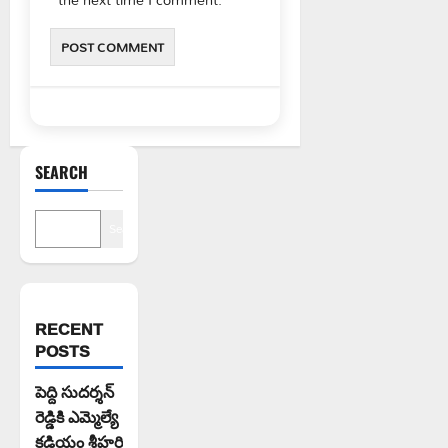
SEARCH
Search
RECENT
POSTS
పెద్ది సుదర్శన్
రెడ్డికి ఎమ్మెల్యే
కడియం శ్రీహరి