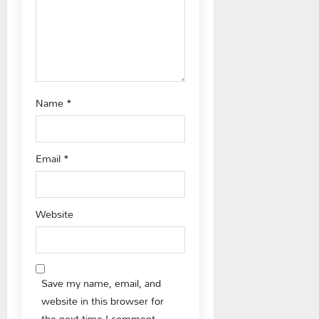
i
o
n
Name
*
Email
*
Website
Save my name, email, and
website in this browser for
the next time I comment.