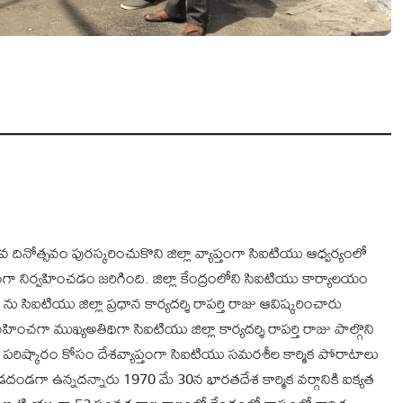
ినోత్సవం పురస్కరించుకొని జిల్లా వ్యాప్తంగా సిఐటియు ఆధ్వర్యంలో
ా నిర్వహించడం జరిగింది. జిల్లా కేంద్రంలోని సిఐటియు కార్యాలయం
 సిఐటియు జిల్లా ప్రధాన కార్యదర్శి రాపర్తి రాజు ఆవిష్కరించారు
ించగా ముఖ్యఅతిథిగా సిఐటియు జిల్లా కార్యదర్శి రాపర్తి రాజు పాల్గొని
ల పరిష్కారం కోసం దేశవ్యాప్తంగా సిఐటియు సమరశీల కార్మిక పోరాటాలు
అండదండగా ఉన్నదన్నారు 1970 మే 30న భారతదేశ కార్మిక వర్గానికి ఐక్యత