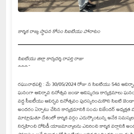
కార్మిక రాజ్య స్థాపన కోసం సిఐటియు పోరాటం
సిఐటియు జిల్లా కార్యదర్శి రాపర్తి రాజు
~
~
~
~
రఘునాథపల్లి : మే 30/05/2024 రోజు న సిఐటియు 54వ ఆవిర్భావ ద
ఘనంగా ఆవిర్భావ దినోత్సవ జండా ఆవిష్కరణ కార్యక్రమాలు ఘనంగ
వద్ద సీఐటీయు ఆవిర్భవ దినోత్సవం పురస్కరించుకొని సిఐటి జెండా ను
అందరం ఏర్పాటు చేసిన కార్యక్రమానికి సంచు విజేందర్ అధ్యక్షత వహ
మాట్లాడుతూ దేశంలో కార్మిక వర్గం ఎదుర్కొంటున్న అనేక సమస్య
నిర్వహించి దోపిడీ యాజమాన్యాలను ఎదిరించి కార్మిక వర్గానికి 