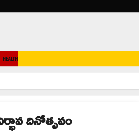
HEALTH
్భావ దినోత్సవం