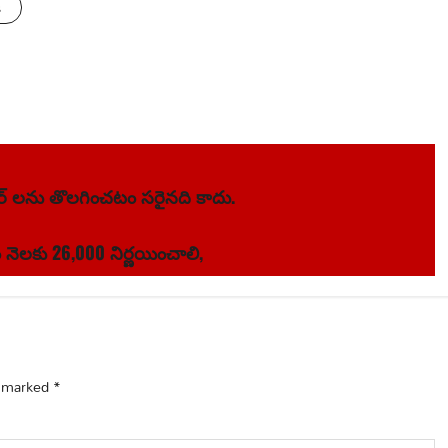
s
ర్ లను తొలగించటం సరైనది కాదు.
 నెలకు 26,000 నిర్ణయించాలి,
e marked
*