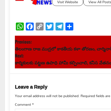
Visit Website
View All Post
WhatsApp
Facebook
Copy
Twitter
Telegram
Share
Link
P
Previous:
తెలంగాణ రాజ ముద్రలో కాకతీయ కళా తోరణం, చార్మినా
o
Next:
s
కార్మికులకు పట్టణ ఉపాధి హామీ కల్పించాలి, కనీస వేతనం
t
n
Leave a Reply
a
Your email address will not be published.
Required fields ar
v
Comment
*