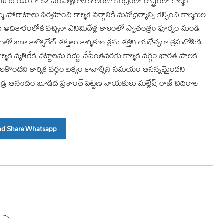
టి యు గా 52 సంవత్సరాల కాలంలో కేంద్రంలో రాష్ట్రంలో కార్మిక
 పోరాటాలు నిర్వహించి కార్మిక వర్గానికి మనోధైర్యాన్ని కల్పించి కార్మికుల
అధికారంలోకి వచ్చినా ఎనిమిదేళ్ల కాలంలో స్వాతంత్రం పూర్వం నుండి
లో బడా కార్పొరేట్ శక్తులు కార్మికుల శ్రమ శక్తిని యధేచ్ఛగా శ్రమదోపిడి
ర్మిక వ్యతిరేక చట్టాలను రద్దు చేసేంతవరకు కార్మిక వర్గం భారత పాలక
తి నెలకొందని కార్మిక వర్గం ఐక్యం కావాల్సిన సమయం ఆసన్నమైందని
ాండ్ర ఆనందం బూడిద ప్రశాంత్ పట్టణ నాయకులు మల్లేష్ రాజ్ చిదిరాల
d Share Whatsapp