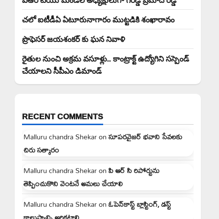
చలో ఐటీడీఏ ఏటూరునాగారం ముట్టడికి శంఖారావం
ప్రొఫెసర్ జయశంకర్ కు ఘన నివాళి
రైతుల నుంచి అక్రమ వసూళ్లు.. కాంట్రాక్ట్ ఉద్యోగిని సస్పెండ్
చేయాలని సీపీఎం డిమాండ్
RECENT COMMENTS
Malluru chandra Shekar
on
సూపరవైజర్ భవాని సేవలకు
చిరు సత్కారం
Malluru chandra Shekar
on
పి ఆర్ సి రిపోర్టును
తెప్పించుకొని వెంటనే అమలు చేయాలి
Malluru chandra Shekar
on
ఓపెన్‌కాస్ట్ బ్లాస్టింగ్, డస్ట్
కాలుష్యాన్ని అరికట్టాలి