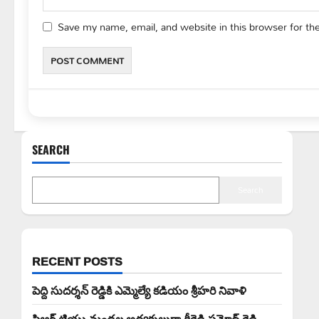
Save my name, email, and website in this browser for th
SEARCH
Search
RECENT POSTS
పెద్ది సుదర్శన్ రెడ్డికి ఎమ్మెల్యే కడియం శ్రీహరి నివాళి
పిఆర్ టియు మండల అధ్యక్షులుగా గీరెడ్డి ప్రమోద్ రెడ్డి