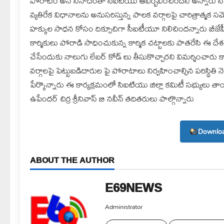
పోరాటం అనే నినాదంతో సిఐటియు ఆవిర్భవించిందని అన్నారు సి ఐ 
వ్యతిరేక విధానాలను అనుసరిస్తున్న పాలక వర్గాలపై చారిత్రాత్మక సమ్మె
హక్కుల సాధన కోసం దిక్సూచిగా సీఐటీయూ నిలిచిందన్నారు బీజేపీ 
కార్మికులు పోరాడి సాధించుకున్న కార్మిక చట్టాలకు పాతరేసి ఈ దేశం
చేసేందుకు నాలుగు లేబర్ కోడ్ లు తీసుకొచ్చారని విమర్శించారు కా
వర్గాలపై పెట్టుబడిదారుల పై పోరాటాలు నిర్వహించాల్సిన పరిస్థి
పేర్కొన్నారు ఈ కార్యక్రమంలో సిఐటియు జిల్లా కమిటీ సభ్యులు త
ఉపేందర్ చిర్ర శ్రీనివాస్ బి నవీన్ తదితరులు పాల్గొన్నారు
Downloa
ABOUT THE AUTHOR
E69NEWS
Administrator