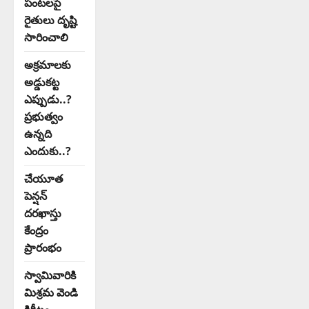
పంటలపై
రైతులు దృష్టి
సారించాలి
అక్రమాలకు
అడ్డుకట్ట
ఎప్పుడు..?
ప్రభుత్వం
ఉన్నది
ఎందుకు..?
చేయూత
పెన్షన్
దరఖాస్తు
కేంద్రం
ప్రారంభం
స్వామివారికి
మిశ్రమ వెండి