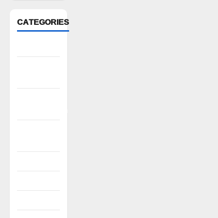
CATEGORIES
Anantapur
Andhra
Pradesh
Bhadradri
Kothagudem
CableTV
live
City
Covid
Culture