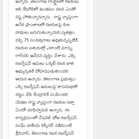
అన్నారు..తెలంగాణ రాష్ట్రాలలో రజకులు
బిసి కేటగిరీలో ఉండటం వలన ఎంతో
నష్ట పోతున్నారన్నారు.. రాష్ట్ర వ్యాప్తంగా
అనేక ప్రాంతాలలో రజకులపై కుల
దాడులు జరుగుతున్నాయని,స్వతత్రం
వచ్చి 75 సంవత్సరాలు అవుతున్నప్పటికి
రజకుల బతుకుల్లో ఎలాంటి మార్పు
రాలేదని ఆవేదన వ్యక్తం చేశారు..ఎస్సి
రిజర్వేషన్ అమలు ఒక్కటే రజక జాతి
అభ్యున్నతకి దోహదపడుతుందని
ఆయన అన్నారు..తెలంగాణ ప్రభుత్వం
ఎస్సి రిజర్వేషన్ అమలుపై శాసనసభలో
చట్టం చేసి కేంద్రానికి పంపించని
యెడల రాష్ట్ర వ్యాప్తంగా రజకుల సత్తా
ఏంటో చూపిస్తామని అన్నారు..ఈ
కార్యక్రమంలో నేషనల్ ధోబి రిజర్వేషన్
సంఘ్ జాతీయ కన్వీనర్ నడిమింటి
శ్రీనివాస్, తెలంగాణ రజక రిజర్వేషన్