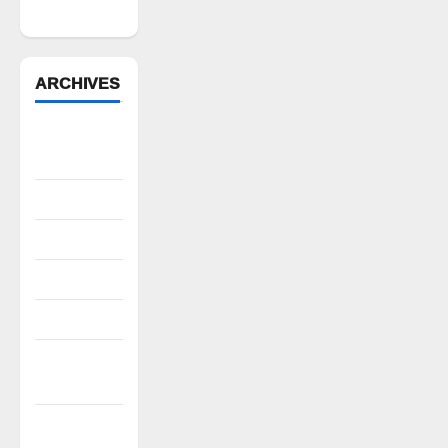
కమిటీ చైర్మన్‌
ARCHIVES
August
2026
July 2026
June 2026
May 2026
April 2026
March
2026
February