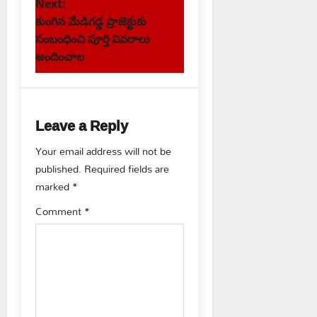
Next:
t
కుంగిన మేడిగడ్డ ప్రాజెక్టుకు
సంబంధించి పూర్తి వివరాలు
n
అందించాల
a
v
Leave a Reply
i
Your email address will not be
g
published.
Required fields are
marked
*
a
Comment
*
t
i
o