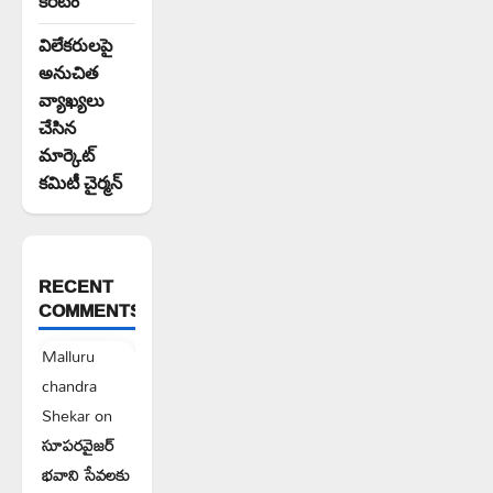
కిరీటం
విలేకరులపై
అనుచిత
వ్యాఖ్యలు
చేసిన
మార్కెట్
కమిటీ చైర్మన్‌
RECENT
COMMENTS
Malluru
chandra
Shekar
on
సూపరవైజర్
భవాని సేవలకు