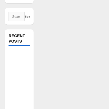
Search
for:
RECENT
POSTS
వరి సాగుకు
బదులుగా
ప్రత్యామ్నాయ
పంటలపై
రైతులు దృష్టి
సారించాలి
అక్రమాలకు
అడ్డుకట్ట
ఎప్పుడు..?