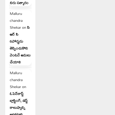
చిరు సత్కారం
Malluru
chandra
Shekar
on
పి
ఆర్ సి
రిపోర్టును
తెప్పించుకొని
వెంటనే అమలు
చేయాలి
Malluru
chandra
Shekar
on
ఓపెన్‌కాస్ట్
బ్లాస్టింగ్, డస్ట్
కాలుష్యాన్ని
అరికట్టాలి