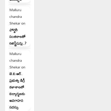
Malluru
chandra
Shekar
on
ఫోర్జరీ
సంతకాలతో
రిజిస్ట్రేషన్లు..?
Malluru
chandra
Shekar
on
జె.వి.ఆర్.
ప్రభుత్వ డిగ్రీ
కళాశాలలో
విద్యార్థులకు
అవగాహన
సదస్సు