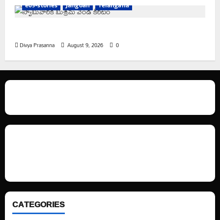
e69-stories
Jangoan
Telangana
స్వామివారికి మిశ్రమ వెండి కిరీటం
Divya Prasanna
August 9, 2026
0
We love WordPress and we are here to provide you with professional
looking WordPress themes so that you can take your website one step
ahead. We focus on simplicity, elegant design and clean code.
CATEGORIES