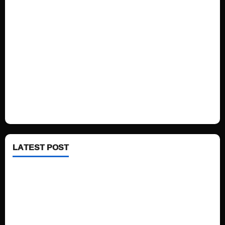
Home
Sports
Politics
Technology
Fashion
Health
LATEST POST
See latest Trump and Biden polling of America
Electric trains in Ukrainian cities
A volcano is erupting again in Japan