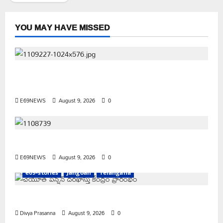
YOU MAY HAVE MISSED
వరి సాగుకు బదులుగా ప్రత్యామ్నాయ పంటలపై రైతులు దృష్టి
సారించాలి
E69NEWS
August 9, 2026
0
అక్రమాలకు అడ్డుకట్ట ఎప్పుడు..? ప్రభుత్వం ఉన్నది ఎందుకు..?
E69NEWS
August 9, 2026
0
e69-stories
Jangoan
Telangana
చేయూత పెన్షన్ దరఖాస్తు కేంద్రం ప్రారంభం
Divya Prasanna
August 9, 2026
0