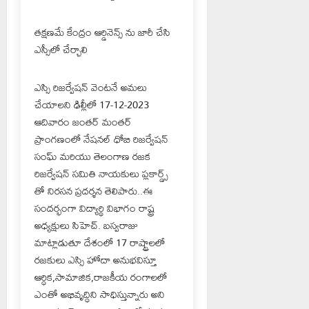
తక్షణమే కేంద్రం ఆర్డినెన్స్ ను జారీ చేసి
ఎస్సీలో చేర్చాలి
ఎస్సి రిజర్వేషన్ వెంటనే అమలు
చేయాలని ఢిల్లీలో 17-12-2023
ఆదివారం జంతర్ మంతర్
ప్రాంగణంలో నేషనల్ ధోబి రిజర్వేషన్
సంఘ్ మరియు తెలంగాణ రజక
రిజర్వేషన్ సమితి నాయకులు ప్లకార్డ్స్
తో నిరసన ప్రదర్శన తెలిపారు..ఈ
సందర్భంగా విద్యార్థి విభాగం రాష్ట్ర
అధ్యక్షులు సిహెచ్. బస్వరాజు
మాట్లాడుతూ దేశంలో 17 రాష్ట్రాలలో
రజకులు ఎస్సి హోదా అనుభవిస్తూ
ఆర్ధిక,సామాజిక,రాజకీయ రంగాలలో
ఎంతో అభివృద్ధిని సాధిస్తున్నారు అని