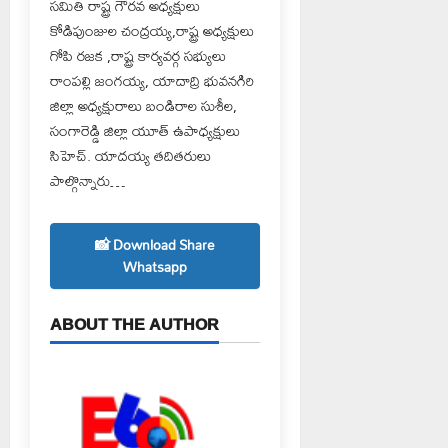
సమితి రాష్ట్ర గౌరవ అధ్యక్షులు
కోడిపుంజుల చంద్రయ్య,రాష్ట్ర అధ్యక్షులు
గోపి రజక ,రాష్ట్ర కార్యవర్గ సభ్యులు
రాంపల్లి జంగయ్య, యాదాద్రి భువనగిరి
జిల్లా అధ్యక్షురాలు బండిరాల సుశీల,
సంగారెడ్డి జిల్లా యూత్ ఉపాధ్యక్షులు
సిహెచ్. యాదయ్య తదితరులు
పాల్గొన్నారు…
📸 Download Share
Whatsapp
ABOUT THE AUTHOR