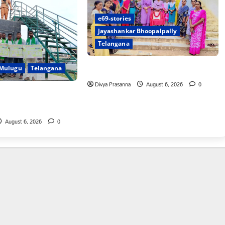
e69-stories
Jayashankar Bhoopalpally
Telangana
ప్రొఫెసర్ జయశంకర్ కు ఘన నివాళి
Mulugu
Telangana
Divya Prasanna
August 6, 2026
0
రునాగారం ముట్టడికి
August 6, 2026
0