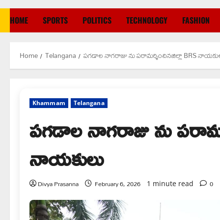
HOME
SPORTS
POLITICS
TECHNOLOGY
FASHION
Home
Telangana
పగడాల నాగరాజు ను పరామర్శించినజిల్లా BRS నాయకు
Khammam
Telangana
పగడాల నాగరాజు ను పరామర
నాయకులు
Divya Prasanna
February 6, 2026
0
1 minute read