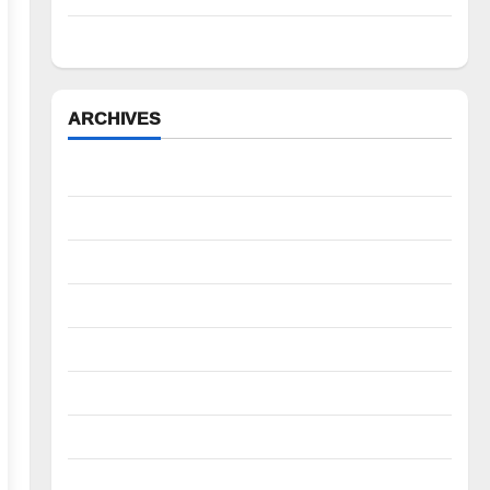
పేద వర్గాల సంక్షేమానికి కాంగ్రెస్ ప్రభుత్వం పెద్ద పీట
ARCHIVES
August 2026
July 2026
June 2026
May 2026
April 2026
March 2026
February 2026
January 2026