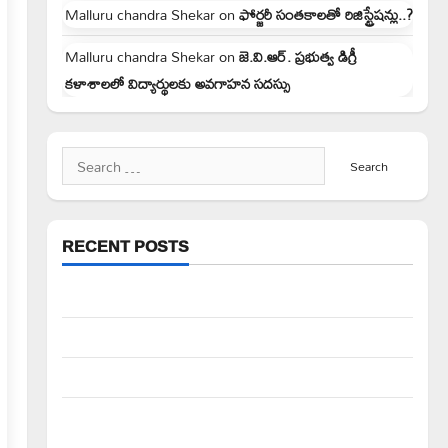
Malluru chandra Shekar
on
ఫోర్జరీ సంతకాలతో రిజిస్ట్రేషన్లు..?
Malluru chandra Shekar
on
జె.వి.ఆర్. ప్రభుత్వ డిగ్రీ
కళాశాలలో విద్యార్థులకు అవగాహన సదస్సు
Search
for:
RECENT POSTS
పిఆర్ టియు మండల అధ్యక్షులుగా గీరెడ్డి ప్రమోద్ రెడ్డి
చలో ఐటీడీఏ ఏటూరునాగారం ముట్టడికి శంఖారావం
ప్రొఫెసర్ జయశంకర్ కు ఘన నివాళి
రైతుల నుంచి అక్రమ వసూళ్లు.. కాంట్రాక్ట్ ఉద్యోగిని సస్పెండ్
చేయాలని సీపీఎం డిమాండ్