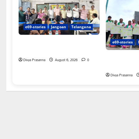
e69-stories
Jangoan
Telangana
పిఆర్ టియు మండల అధ్యక్షులుగా గీరెడ్డి
e69-stories
ప్రమోద్ రెడ్డి
చలో ఐటీడీఏ ఏటూ
Divya Prasanna
August 6, 2026
0
శంఖారావం
Divya Prasanna