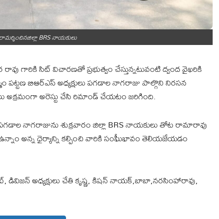
ామర్శించినజిల్లా BRS నాయకులు
ఖర రావు గారికి సిట్ విచారణతో ప్రభుత్వం చేస్తున్నటువంటి ద్వంద వైఖరికి
్మం పట్టణ బిఆర్ఎస్ అధ్యక్షులు పగడాల నాగరాజు పాల్గొని నిరసన
ు అక్రమంగా అరెస్టు చేసి రిమాండ్ చేయటం జరిగింది.
్న పగడాల నాగరాజును శుక్రవారం జిల్లా BRS నాయకులు తోట రామారావు
నాం అన్న ధైర్యాన్ని కల్పించి వారికి సంఘీభావం తెలియజేయడం
, డివిజన్ అధ్యక్షులు చేతి కృష్ణ, కిషన్ నాయక్,బాబా,నరసింహారావు,