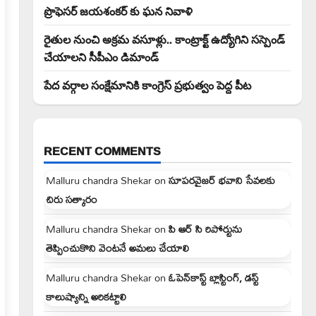
ప్రొఫెసర్ జయశంకర్ కు ఘన నివాళి
రైతుల నుంచి అక్రమ వసూళ్లు.. కాంట్రాక్ట్ ఉద్యోగిని సస్పెండ్
చేయాలని సీపీఎం డిమాండ్
పేద వర్గాల సంక్షేమానికి కాంగ్రెస్ ప్రభుత్వం పెద్ద పీట
RECENT COMMENTS
Malluru chandra Shekar
on
సూపరవైజర్ భవాని సేవలకు
చిరు సత్కారం
Malluru chandra Shekar
on
పి ఆర్ సి రిపోర్టును
తెప్పించుకొని వెంటనే అమలు చేయాలి
Malluru chandra Shekar
on
ఓపెన్‌కాస్ట్ బ్లాస్టింగ్, డస్ట్
కాలుష్యాన్ని అరికట్టాలి