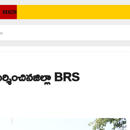
HEALTH
లు
్శించినజిల్లా BRS