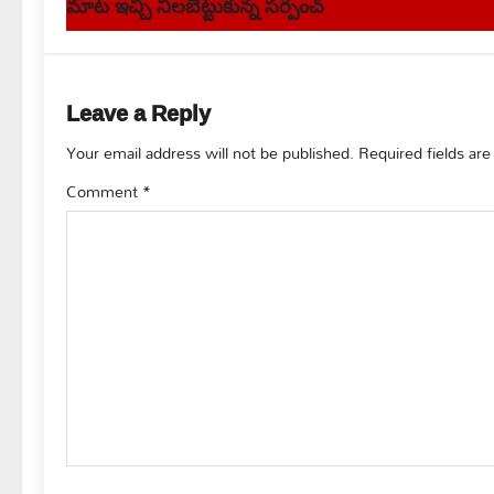
s
మాట ఇచ్చి నిలబెట్టుకున్న సర్పంచ్
t
n
Leave a Reply
a
Your email address will not be published.
Required fields ar
v
Comment
*
i
g
a
t
i
o