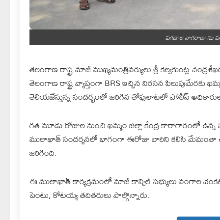
పగడాల నాగరాజు ను పర
తెలంగాణ రాష్ట్ర మాజీ ముఖ్యమంత్రివర్యులు శ్రీ కల్వకుంట్ల చంద్రశే
తెలంగాణ రాష్ట్ర వ్యాప్తంగా BRS ఇచ్చిన నిరసన పిలుపుమేరకు ఖమ
తెలియజేస్తున్న సందర్భంలో జరిగిన తోపులాటలో పోలీస్ అధికారుల
గత మూడు రోజుల నుంచి ఖమ్మం జిల్లా కేంద్ర కారాగారంలో ఉన
ములాఖాత్ సందర్శనలో భాగంగా ఈరోజు వారిని కలిసి మేమంతా ఉన్
జరిగింది.
ఈ ములాఖాత్ కార్యక్రమంలో మాజీ కాన్సిల్ సభ్యులు వంగాల వెంకట్
పెంటు, కోటయ్య తదితరులు పాల్గొన్నారు.