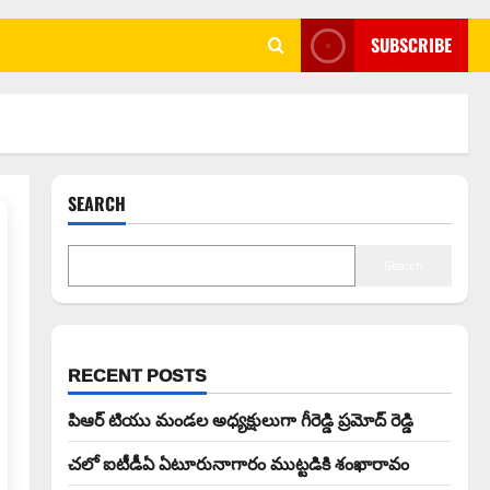
SUBSCRIBE
SEARCH
Search
RECENT POSTS
పిఆర్ టియు మండల అధ్యక్షులుగా గీరెడ్డి ప్రమోద్ రెడ్డి
చలో ఐటీడీఏ ఏటూరునాగారం ముట్టడికి శంఖారావం