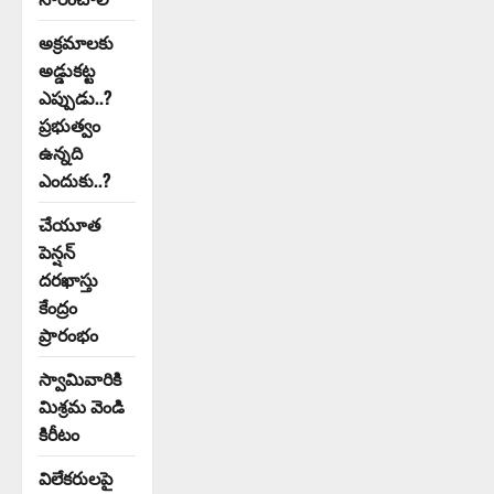
అక్రమాలకు
అడ్డుకట్ట
ఎప్పుడు..?
ప్రభుత్వం
ఉన్నది
ఎందుకు..?
చేయూత
పెన్షన్
దరఖాస్తు
కేంద్రం
ప్రారంభం
స్వామివారికి
మిశ్రమ వెండి
కిరీటం
విలేకరులపై