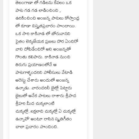
తెలంగాణా లో గడిలను కేవలం ఒక
పాట గడ గడ లాడించింది ,
ఉరికించింది అంజన్న పాటలు కోస్తాంధ్ర
లో కూడా విస్తృతప్రచారం పొందాయి.
ఒక సారి కాకినాడ లో జోరువానని
సైతం లెక్కజేయక ప్రజలు దొర ఏందిరో
వాని దోపిడేందిరో అని అంజన్నతో
గొంతు కలిపారు. కాకినాడ నుంచి
తిరుగు ప్రయాణంలోనే ఆ
పాటగాళ్ళందరిని పోలీసులు వేటాడి
అరెస్టు చేశారు అందులో అంజన్న
ఉన్నాడు. వారందరినీ జైల్లో పెట్టారు
జైలులో అనేక పాటలు రాశారు శ్రీపాద
శ్రీహరి మీద చుక్కలాంటి
చుక్కల్లో..లక్షలాది చుక్కల్లో ఏ చుక్కల్లో
ఉన్నావో’ అంటూ రాసిన స్మృతిగీతం
చాలా ప్రచారం పొందింది.