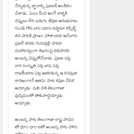
నేర్చుకున్న జ్ఞానాన్ని ప్రజలకే అంకితం
చేశాడు. పెయి మీద అంగీ కాళ్ళకి
చెప్పులు లేని బడుగు జీవుల అనుభవాలు
గుండె గోస బాస యాస కష్టాలూ కన్నీళ్ళే
తన పాటకి ప్రాణం పోశాయని అనేవారు
ప్రజలే తనకు గురువులై పాటని
మహాకావ్యంగా శిఖరంపై నిలిపారని
అంజన్న చెప్పుకోనేవాడు. ప్రజల పట్ల
వారి సంస్కృతి పట్ల భాష పట్ల
రాజకీయాల పట్ల అతనికున్న ఆ వినమ్రత
కారణంగానే అతను ‘పాట కవుల వేదిక’
అయ్యాడు. మలి దశ తెలంగాణా
వుద్యమంలో తొలిపొద్దయ్యాడు
అయ్యాడు.
అంజన్న పాట తెలంగాణా రాష్ట్ర సాధన
లో ధూం ధాం లలో అంజన్న పాట పోరు