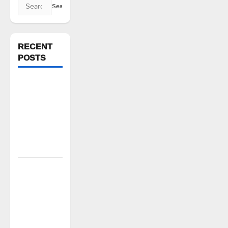
Search
for:
RECENT
POSTS
వరి సాగుకు
బదులుగా
ప్రత్యామ్నాయ
పంటలపై
రైతులు దృష్టి
సారించాలి
అక్రమాలకు
అడ్డుకట్ట
ఎప్పుడు..?
ప్రభుత్వం
ఉన్నది