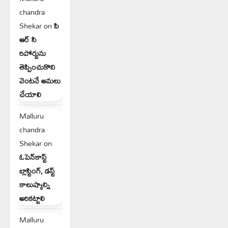
chandra
Shekar
on
పి
ఆర్ సి
రిపోర్టును
తెప్పించుకొని
వెంటనే అమలు
చేయాలి
Malluru
chandra
Shekar
on
ఓపెన్‌కాస్ట్
బ్లాస్టింగ్, డస్ట్
కాలుష్యాన్ని
అరికట్టాలి
Malluru