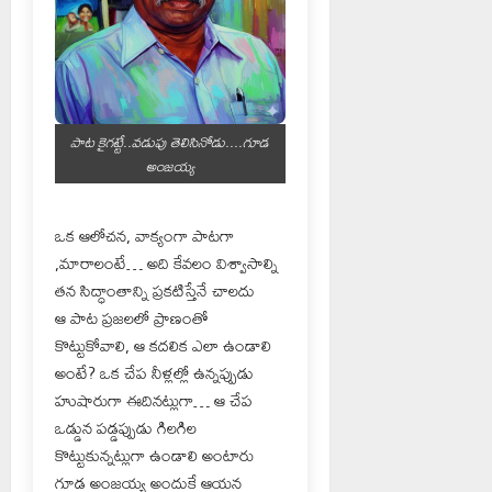
పాట కైగట్టే..వడుపు తెలిసినోడు....గూడ
అంజయ్య
ఒక ఆలోచన, వాక్యంగా పాటగా
,మారాలంటే… అది కేవలం విశ్వాసాల్ని
తన సిద్ధాంతాన్ని ప్రకటిస్తేనే చాలదు
ఆ పాట ప్రజలలో ప్రాణంతో
కొట్టుకోవాలి, ఆ కదలిక ఎలా ఉండాలి
అంటే? ఒక చేప నీళ్లల్లో ఉన్నప్పుడు
హుషారుగా ఈదినట్లుగా… ఆ చేప
ఒడ్డున పడ్డప్పుడు గిలగిల
కొట్టుకున్నట్లుగా ఉండాలి అంటారు
గూడ అంజయ్య అందుకే ఆయన