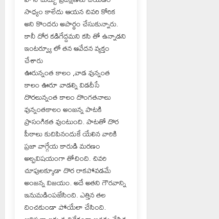
సాధ్యం కాలేదు ఆయన చివరి కోరిక
అని కొందరు అపార్థం చేసుకున్నారు.
కానీ దోర కడిగేద్దమని కసి తో ఉన్నాడని
ఇంటర్వ్యూ లో తన ఆవేదన వ్యక్తం
చేశారు
ఊరున్నంత కాలం ,వాడ వున్నంత
కాలం ఊరూ వాడల్ని విడదీసే
దొరలున్నంత కాలం దొంగతనాలు
వున్నంతకాలం అంజన్న పాటకి
ప్రాసంగికత వుంటుంది. పాటతో దొర
పీఠాలు కుదిపినందుకే యేలిన వారికి
ప్రజా వాగ్గేయ కారుడి మరణం
అల్పవిషయంగా తోచింది. చివరి
చూపులక్కూడా దొర రాకపోవడమే
అంజన్న విజయం. అదే అతని గౌరవాన్ని
ఇనుమడింపజేసింది. ఎత్తిన తల
దించకుండా పోయేలా చేసింది.