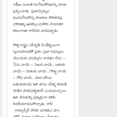
గడీలు గులాబీ రంగేసుకోవడాన్ని కూడా
ప్రశ్నించాడు. ప్రజాస్వామ్యం
ముసుగేసుకొన్న పాలకుల దొరతనపు
పోకడల్ని అసహ్యించుకొని సామాజిక
తెలంగాణా రాలేదని బాధపడ్డాడు.
కొత్త రాష్ట్రం యేర్పడి రెండేళ్ళయినా
స్వపరిపాలనలో సైతం ప్రజా సమస్యలు
యెందుకు పరిష్కారం కావడం లేదు –
‘సేను వాయె – సెలుక వాయె , బతుకు
వాయె – మెతుకు వాయె , గొడ్డు వాయె
– గోద వాయె , వలస బోయి
బతుకుడాయె’ అని తాను యేళ్ళ తరబడి
పాడిన పాతపరిస్థితులే ఎందుకున్నాయి
అని పాలకుల్ని ప్రత్యక్షంగా కలిసి
నిలదీయాలనుకొన్నాడు. కానీ
..రాజ్యాన్నేలే దొరని చూడటం ఫాం
హౌస్ చుట్టూ ప్రదక్షిణలు చేయడం