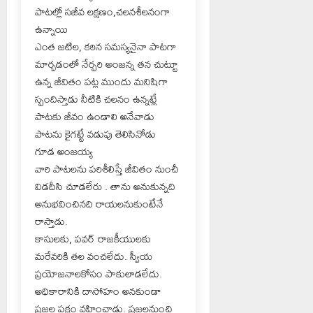
పాటల్లో సజీవ లక్షణం,చలనశీలనంగా
ఉన్నాయి
ఎంత జటిల, కఠిన సమస్యనైనా పాటగా
మార్చడంలో నేర్పరి అంజన్న తన చుట్టూ
ఉన్న జీవితం పట్ల ముందు మనిషిగా
స్పందిస్తాడు నీటికి చలనం ఉన్నట్లే
పాటకు జీవం ఉండాలి అనేవాడు
పాటను కైగట్టే వడుపు తెలిసినోడు
గూడ అంజయ్య
వారి పాటలను పరిశీలిస్తే జీవితం నుంచీ
విడదీసి చూడలేరు . తాను అనుకున్నది
అనుభవించినది రాయలనుకుంటేనే
రాస్తాడు.
కాసులకు, పవర్ రాజకీయులకు
మరేవరికి తల వంచలేదు. స్వీయ
ప్రయోజనాలకోసం పాకులాడలేదు.
అధికారానికి దాసోహం అనకుండా
ప్రజల పక్షం వహించాడు. ప్రజలనుంచి