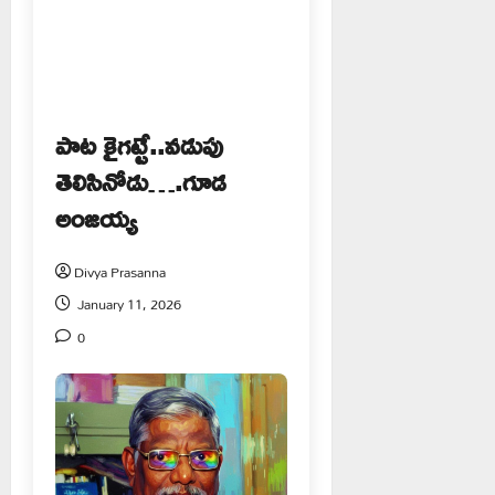
పాట కైగట్టే..వడుపు
తెలిసినోడు….గూడ
అంజయ్య
Divya Prasanna
January 11, 2026
0