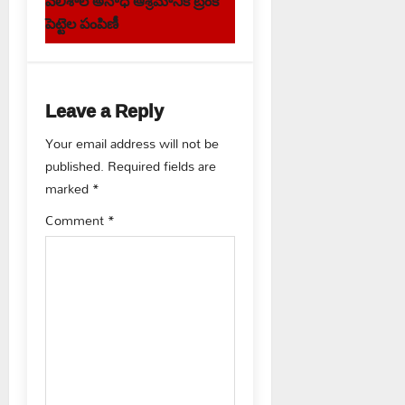
వెలిశాల అనాధ ఆశ్రమానికి ట్రంక్
t
పెట్టెల పంపిణీ
n
a
Leave a Reply
v
Your email address will not be
published.
Required fields are
i
marked
*
g
Comment
*
a
t
i
o