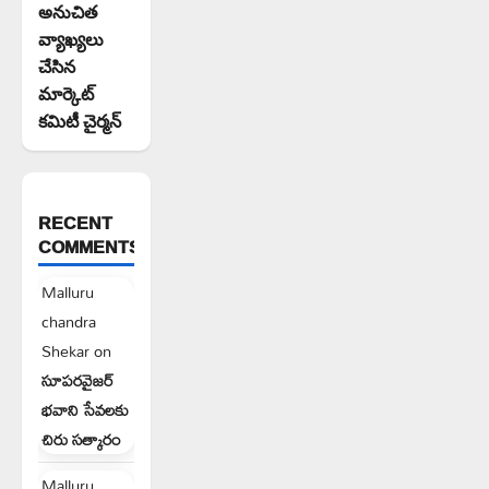
అనుచిత
వ్యాఖ్యలు
చేసిన
మార్కెట్
కమిటీ చైర్మన్‌
RECENT
COMMENTS
Malluru
chandra
Shekar
on
సూపరవైజర్
భవాని సేవలకు
చిరు సత్కారం
Malluru