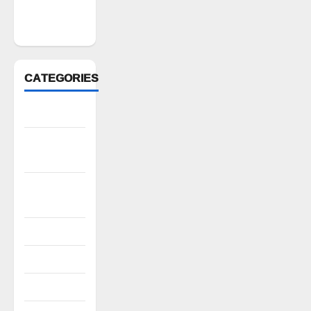
February
2022
CATEGORIES
Anantapur
Andhra
Pradesh
Bhadradri
Kothagudem
CableTV live
City
Covid