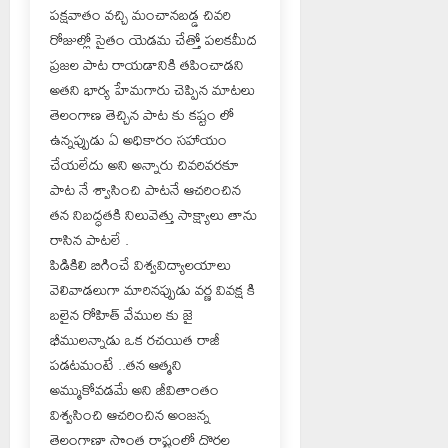
పక్షవాతం వచ్చి మంచానబడ్డ చివరి
రోజుల్లో సైతం యెడమ చేత్తో పలకమీద
ప్రజల పాట రాయడానికి తపించాడని
అతని భార్య హేమగారు చెప్పిన మాటలు
తెలంగాణ తెచ్చిన పాట కు కష్టం లో
ఉన్నప్పుడు ఏ అధికారం సహాయం
చేయలేదు అని అన్నారు చివరివరకూ
పాట నే శ్వాసించి పాటనే ఆచరించిన
తన నిబద్ధతకి నిలువెత్తు సాక్ష్యాలు తాను
రాసిన పాటలే .
పిడికిలి బిగించే విశ్వవిద్యాలయాలు
వెలివాడలుగా మారినప్పుడు వర్ణ వివక్ష కి
బలైన రోహిత్ వేముల కు జై
భీములన్నాడు ఒక రచయిత రాజీ
పడటమంటే ..తన ఆత్మని
అమ్ముకోవడమే అని జీవితాంతం
విశ్వసించి ఆచరించిన అంజన్న
తెలంగాణా సొంత రాష్ట్రంలో దొరల