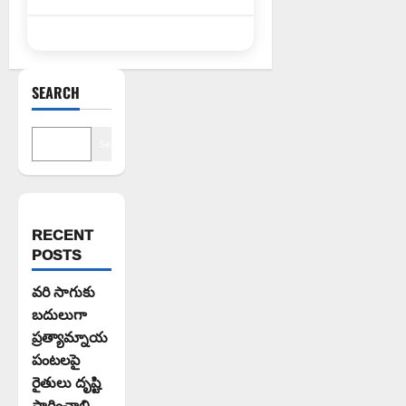
SEARCH
Search
RECENT
POSTS
వరి సాగుకు
బదులుగా
ప్రత్యామ్నాయ
పంటలపై
రైతులు దృష్టి
సారించాలి