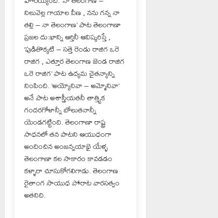
హోరయ్యింది. ‘నా తెలంగాణ –
నిలువెల్ల గాయాల వీణ , నను గన్న నా
తల్లి – నా తెలంగాణ’ పాట తెలంగాణా
ప్రజల దు:ఖాన్ని ఆర్తినీ ఆవిష్కరిస్తే ,
‘పుడితొక్కటి – సత్తె రెండు రాజిగ ఒరె
రాజిగ , ఎత్తూర తెలంగాణ జెండ రాజిగ
ఒరె రాజిగ’ పాట ఉద్యమ చైతన్యాన్ని
నింపింది. ‘అయ్యోనివా – అమ్మోనివా’
అనే పాట అశాస్త్రీయతనీ తాత్త్విక
గందరగోళాన్నీ బోలుతనాన్నీ
యెండగట్టింది. తెలంగాణా రాష్ట్ర
సాధనలో తన పాటని ఆయుధంగా
అందించిన అంజన్నయాభై యేళ్ళ
తెలంగాణా కల సాకారం కావడడం
కళ్ళారా చూసుకోగలిగాడు. తెలంగాణ
రైతాంగ సాయుధ పోరాట వారసత్వం
అతనిది.