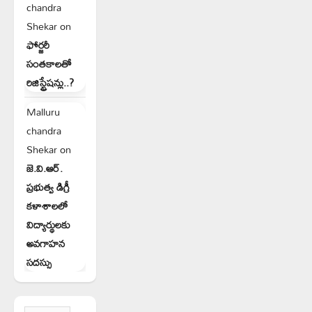
chandra
Shekar
on
ఫోర్జరీ
సంతకాలతో
రిజిస్ట్రేషన్లు..?
Malluru
chandra
Shekar
on
జె.వి.ఆర్.
ప్రభుత్వ డిగ్రీ
కళాశాలలో
విద్యార్థులకు
అవగాహన
సదస్సు