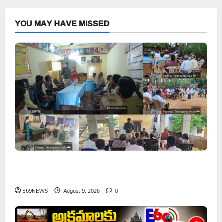
YOU MAY HAVE MISSED
వరి సాగుకు బదులుగా ప్రత్యామ్నాయ పంటలపై రైతులు దృష్టి
సారించాలి
E69NEWS
August 9, 2026
0