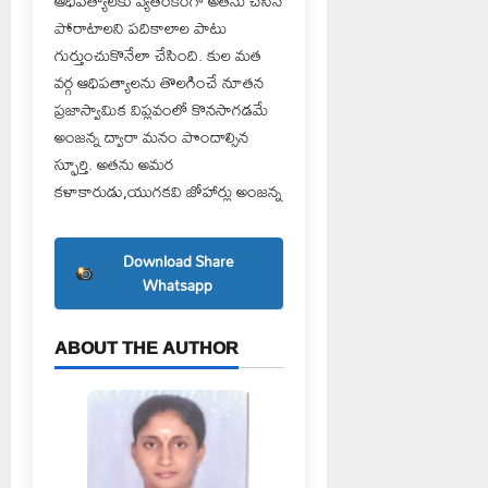
ఆధిపత్యాలకు వ్యతిరేకంగా అతను చేసిన
పోరాటాలని పదికాలాల పాటు
గుర్తుంచుకొనేలా చేసింది. కుల మత
వర్గ ఆధిపత్యాలను తొలగించే నూతన
ప్రజాస్వామిక విప్లవంలో కొనసాగడమే
అంజన్న ద్వారా మనం పొందాల్సిన
స్ఫూర్తి. అతను అమర
కళాకారుడు,యుగకవి జోహార్లు అంజన్న
Download Share
Whatsapp
ABOUT THE AUTHOR