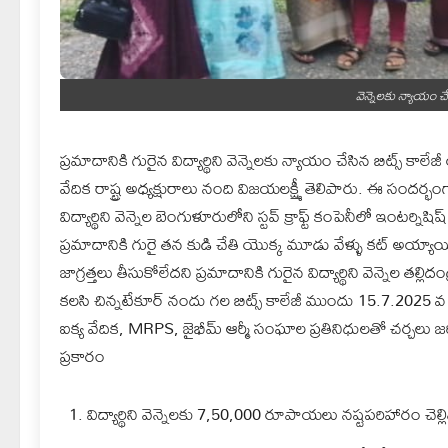
వెన్నెలకు న్యాయం చ
ప్రమాదానికి గురైన విద్యార్థిని వెన్నెలకు న్యాయం చేసిన బిట్స్ క
వేదిక రాష్ట్ర అధ్యక్షురాలు నంది విజయలక్ష్మీ తెలిపారు. ఈ సందర్
విద్యార్థిని వెన్నెల బెంగుళూరులోని స్టవ్ క్రాఫ్ట్ కంపెనీలో ఇంటర్నిష
ప్రమాదానికి గురై తన కుడి చేతి యొక్క మూడు వేళ్ళు కట్ అయ్యాయి.
జాగ్రత్తలు తీసుకోలేదని ప్రమాదానికి గురైన విద్యార్థిని వెన్నెల తల్లి
కలసి చిన్నటేకూర్ నందు గల బిట్స్ కాలేజీ ముందు 15.7.2025 
ఐక్య వేదిక, MRPS, జైభీమ్ ఆర్మీ సంఘాల ప్రతినిధులతో చర్చలు జరిప
ప్రకారం
విద్యార్థిని వెన్నెలకు 7,50,000 రూపాయలు నష్టపరిహారం చెల్లి