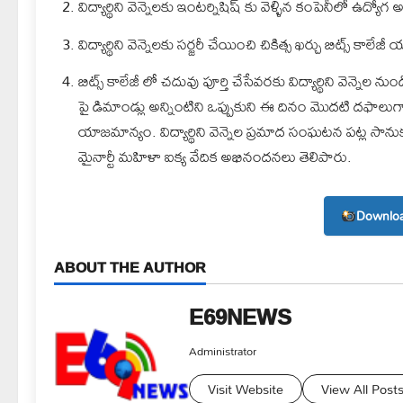
విద్యార్థిని వెన్నెలకు ఇంటర్నిషిష్ కు వెళ్ళిన కంపెనీలో ఉద్యోగ
విద్యార్థిని వెన్నెలకు సర్జరీ చేయించి చికిత్స ఖర్చు బిట్స్ కా
బిట్స్ కాలేజీ లో చదువు పూర్తి చేసేవరకు విద్యార్థిని వెన్
పై డిమాండ్లు అన్నింటిని ఒప్పుకుని ఈ దినం మొదటి దఫాలుగ
యాజమాన్యం. విద్యార్థిని వెన్నెల ప్రమాద సంఘటన పట్ల సానుకూ
మైనార్టీ మహిళా ఐక్య వేదిక అభినందనలు తెలిపారు.
Downloa
ABOUT THE AUTHOR
E69NEWS
Administrator
Visit Website
View All Post