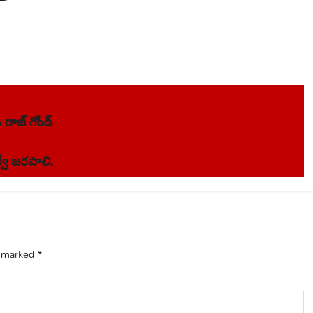
 రాజ్ గోండ్
వే జరపాలి.
e marked
*