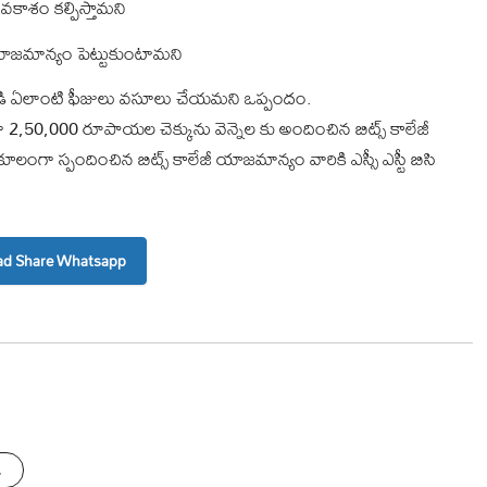
 అవకాశం కల్పిస్తామని
లేజీ యాజమాన్యం పెట్టుకుంటామని
నెల నుండి ఏలాంటి ఫీజులు వసూలు చేయమని ఒప్పందం.
ా 2,50,000 రూపాయల చెక్కును వెన్నెల కు అందించిన బిట్స్ కాలేజీ
లంగా స్పందించిన బిట్స్ కాలేజీ యాజమాన్యం వారికి ఎస్సీ ఎస్టీ బిసి
d Share Whatsapp
s