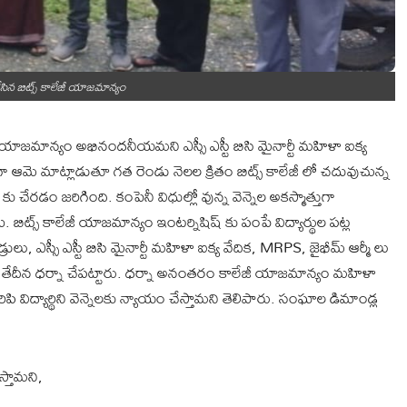
ేసిన బిట్స్ కాలేజీ యాజమాన్యం
ాలేజీ యాజమాన్యం అభినందనీయమని ఎస్సీ ఎస్టీ బిసి మైనార్టీ మహిళా ఐక్య
భంగా ఆమె మాట్లాడుతూ గత రెండు నెలల క్రితం బిట్స్ కాలేజీ లో చదువుచున్న
ిష్ కు చేరడం జరిగింది. కంపెనీ విధుల్లో వున్న వెన్నెల అకస్మాత్తుగా
 బిట్స్ కాలేజీ యాజమాన్యం ఇంటర్నిషిష్ కు పంపే విద్యార్థుల పట్ల
దండ్రులు, ఎస్సీ ఎస్టీ బిసి మైనార్టీ మహిళా ఐక్య వేదిక, MRPS, జైభీమ్ ఆర్మీ లు
వ తేదీన ధర్నా చేపట్టారు. ధర్నా అనంతరం కాలేజీ యాజమాన్యం మహిళా
ి విద్యార్థిని వెన్నెలకు న్యాయం చేస్తామని తెలిపారు. సంఘాల డిమాండ్ల
స్తామని,