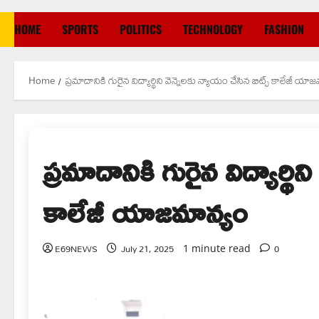
HOME
SPORTS
POLITICS
TECHNOLOGY
FASHION
Home
ప్రమాదానికి గురైన విద్యార్థిని వెన్నెలకు న్యాయం చేసిన బిట్స్ కాలేజీ యా
ప్రమాదానికి గురైన విద్యార్థి
కాలేజీ యాజమాన్యం
E69NEWS
July 21, 2025
0
1 minute read