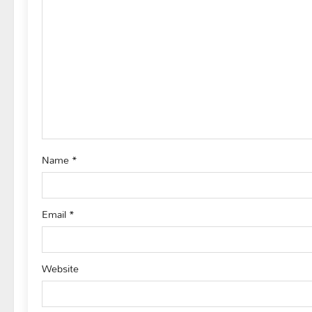
g
a
t
i
o
Name
*
n
Email
*
Website