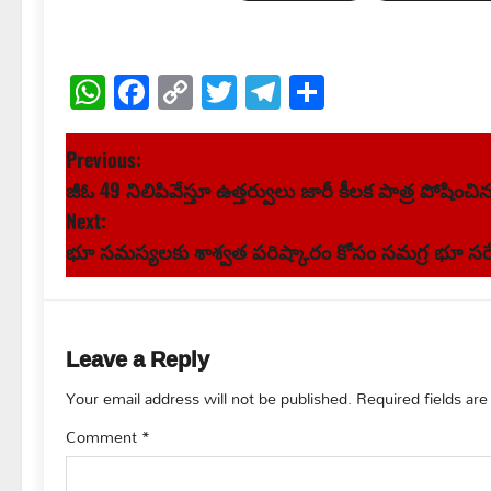
WhatsApp
Facebook
Copy
Twitter
Telegram
Share
Link
P
Previous:
జీఓ 49 నిలిపివేస్తూ ఉత్తర్వులు జారీ కీలక పాత్ర పోషించిన
o
Next:
s
భూ సమస్యలకు శాశ్వత పరిష్కారం కోసం సమగ్ర భూ సర్
t
n
Leave a Reply
a
Your email address will not be published.
Required fields ar
v
Comment
*
i