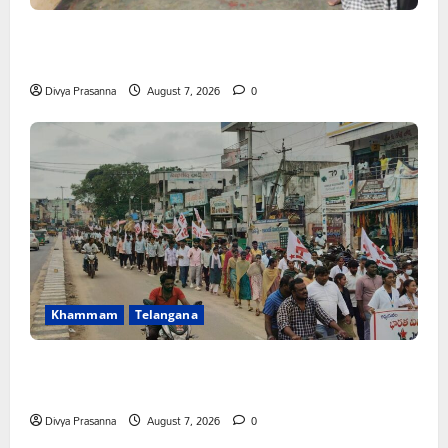
FFS యాప్ విధానం రద్దు చేయాలి: మోరంపూడి
వెంకటేశ్వరరావు
Divya Prasanna
August 7, 2026
0
Khammam
Telangana
కూటమి ప్రభుత్వం ఎన్నికల ముందు విద్యార్థులకు ఇచ్చిన హామీలను
వెంటనే అమలు చేయాలి: ఎస్ఎఫ్ఐ”
Divya Prasanna
August 7, 2026
0