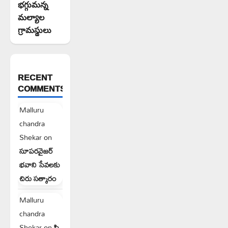
భగ్గుమన్న
మల్యాల
గ్రామస్థులు
RECENT
COMMENTS
Malluru
chandra
Shekar
on
సూపరవైజర్
భవాని సేవలకు
చిరు సత్కారం
Malluru
chandra
Shekar
on
పి