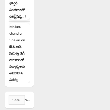
ఫోర్జరీ
సంతకాలతో
రిజిస్ట్రేషన్లు..?
Malluru
chandra
Shekar
on
జె.వి.ఆర్.
ప్రభుత్వ డిగ్రీ
కళాశాలలో
విద్యార్థులకు
అవగాహన
సదస్సు
Search
for: