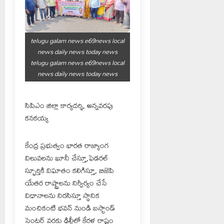
telugu galam news e69news local
news daily news today news
telugu galam news e69news local
news daily news today news
సిపిఎం జిల్లా కార్యదర్శి, అన్నవరపు
కనకయ్య
కేంద్ర ప్రభుత్వం భారత రాజ్యాంగ
విలువలను ఖూనీ చేస్తూ,ఫెడరల్
స్ఫూర్తికి విఘాతం కలిగిస్తూ, బిజెపి
యేతర రాష్ట్రాలను నిర్వీర్యం చేసే
విధానాలను నిరసిస్తూ స్థానిక
మంచికంటి భవన్ నుండి బస్టాండ్
సెంటర్ వరకు ఢిల్లీలో కేరళ రాష్ట్రం