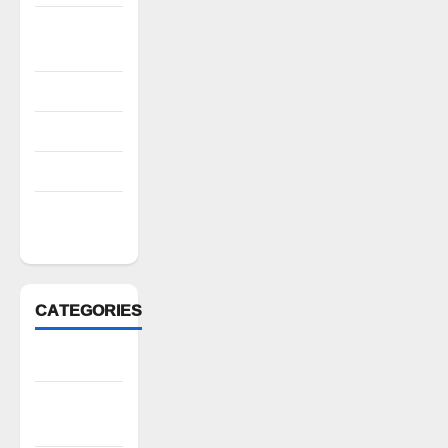
October
2022
August 2022
July 2022
March 2022
February
2022
CATEGORIES
Anantapur
Andhra
Pradesh