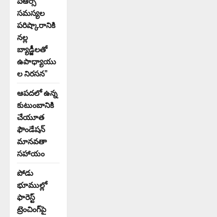
పీఆర్సీ
సమస్యల
పరిష్కారానికి
నల్ల
బ్యాడ్జీలతో
ఉపాధ్యాయు
ల నిరసన”
ఆపదలో ఉన్న
కుటుంబానికి
చేయూత
ఫౌండేషన్
మానవతా
సహాయం
పోడు
భూముల్లో
ఫారెస్ట్
ట్రెంచింగ్‌పై