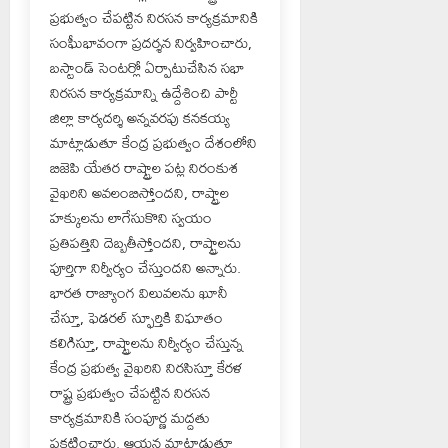
ప్రభుత్వం చేపట్టిన నిరసన కార్యక్రమానికి
సంఘీభావంగా ప్రదర్శన నిర్వహించారు,
బస్టాండ్ సెంటర్లో ఏర్పాటుచేసిన సభా
నిరసన కార్యక్రమాన్ని ఉద్దేశించి పార్టీ
జిల్లా కార్యదర్శి అన్నవరపు కనకయ్య
మాట్లాడుతూ కేంద్ర ప్రభుత్వం దేశంలోని
బిజెపి యేతర రాష్ట్రాల పట్ల నిరంకుశ
వైఖరిని అవలంబిస్తోందని, రాష్ట్రాల
హక్కులను లాగేసుకొని స్వయం
ప్రతిపత్తిని దెబ్బతీస్తోందని, రాష్ట్రాలను
పూర్తిగా నిర్వీర్యం చేస్తుందని అన్నారు.
భారత రాజ్యాంగ విలువలను ఖూనీ
చేస్తూ, ఫెడరల్ స్ఫూర్తికి విఘాతం
కలిగిస్తూ, రాష్ట్రాలను నిర్వీర్యం చేస్తున్న
కేంద్ర ప్రభుత్వ వైఖరిని నిరసిస్తూ కేరళ
రాష్ట్ర ప్రభుత్వం చేపట్టిన నిరసన
కార్యక్రమానికి సంపూర్ణ మద్దతు
ప్రకటించారు. ఆయన మాట్లాడుతూ