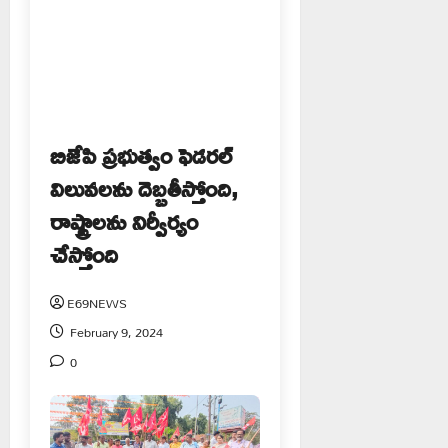
బిజేపి ప్రభుత్వం ఫెడరల్
విలువలను దెబ్బతీస్తోంది,
రాష్ట్రాలను నిర్వీర్యం
చేస్తోంది
E69NEWS
February 9, 2024
0