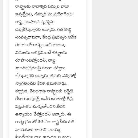
రాష్ట్రాలకు రావాల్సిన పన్నుల వాటా
ఇవ్వట్లేదని, గవర్నర్ ను ప్రయోగించి
రాష్ట్ర పరిపాలన వ్యవస్థను
దెబ్బతీస్తున్నారని అన్నారు. గత కొద్ది
సంవత్సరాలుగా, కేంద్ర ప్రభుత్వం అనేక
రంగాలలో రాష్ట్రాల అధికారాలు,
విధులను అతిక్రమించే చట్టాలను
రూపొందిస్తోందనీ, రాష్ట్ర
శాంతిభద్రతలపై కూడా చట్టాలు
చేస్తున్నారని అన్నారు. తమని ఎన్నికల్లో
స్వాగతించని కేరళ,తమిళనాడు,
కర్ణాటక, తెలంగాణ రాష్ట్రాలకు బడ్జెట్
కేటాయింపుల్లో, అనేక అంశాల్లో తీవ్ర
పక్షపాతం చూపుతోందని,తీరని
అన్యాయం చేస్తోందని అన్నారు. ఈ
కార్యక్రమంలో సిపిఎం రాష్ట్ర సీనియర్
నాయకులు కాసాని ఐలయ్య,
సీఐటీయూ రాష్ట్ర కార్యదర్శి బి.మధు,