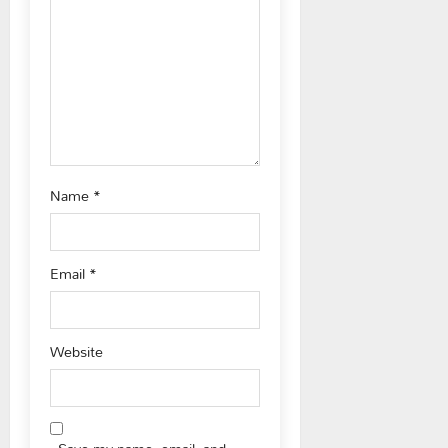
i
o
n
Name
*
Email
*
Website