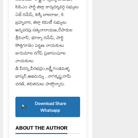
సిపిఎం పార్టీ జిల్లా కార్యదర్శివర్గ సభ్యులు
ఏజే రమేష్, లిక్కి బాలరాజు, కె.
బ్రహ్మచారి, జిల్లా కమిటీ సభ్యులు
అన్నవరపు సత్యనారాయణ,రేపాకుల
శ్రీనివాస్, భూక్యా రమేష్, పార్టీ
కొత్తగూడెం పట్టణ నాయకులు
జునుమాల నగేష్ ప్రజాసంఘాల
నాయకులు
డి.వీరన్న,వీరభద్రం,లక్ష్మీ,గండమళ్ళ
భాస్కర్,అభిమన్యు , నాగకృష్ణ,రామ్
చరణ్, తదితరులు పాల్గొన్నారు.
Download Share
Whatsapp
ABOUT THE AUTHOR