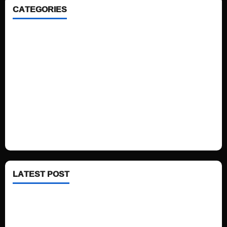
CATEGORIES
Home
Sports
Politics
Technology
Fashion
Health
LATEST POST
See latest Trump and Biden polling of America
Electric trains in Ukrainian cities