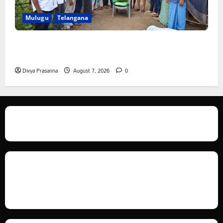
Mulugu
Telangana
ఆపదలో ఉన్న కుటుంబానికి చేయూత ఫౌండేషన్ మానవతా
సహాయం
Divya Prasanna
August 7, 2026
0
We love WordPress and we are here to provide you with professional
looking WordPress themes so that you can take your website one step
ahead. We focus on simplicity, elegant design and clean code.