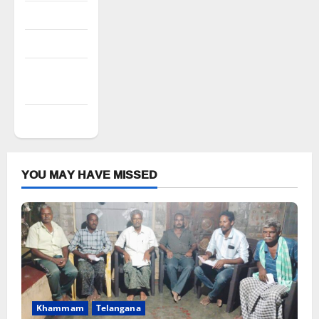
Log in
Entries feed
Comments
feed
WordPress.org
YOU MAY HAVE MISSED
Khammam
Telangana