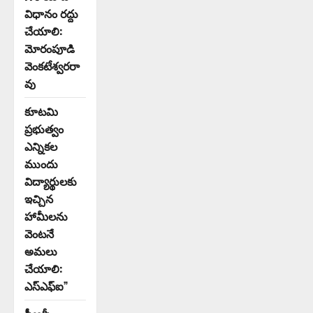
విధానం రద్దు
చేయాలి:
మోరంపూడి
వెంకటేశ్వరరా
వు
కూటమి
ప్రభుత్వం
ఎన్నికల
ముందు
విద్యార్థులకు
ఇచ్చిన
హామీలను
వెంటనే
అమలు
చేయాలి:
ఎస్ఎఫ్ఐ”