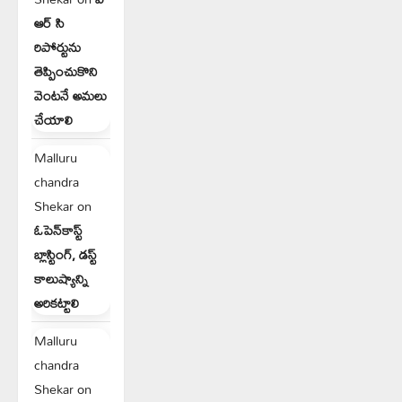
ఆర్ సి
రిపోర్టును
తెప్పించుకొని
వెంటనే అమలు
చేయాలి
Malluru
chandra
Shekar
on
ఓపెన్‌కాస్ట్
బ్లాస్టింగ్, డస్ట్
కాలుష్యాన్ని
అరికట్టాలి
Malluru
chandra
Shekar
on