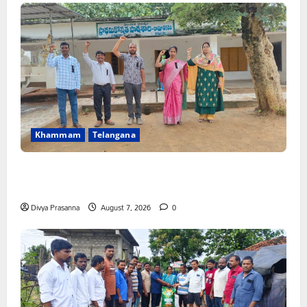
Khammam
Telangana
పీఆర్సీ సమస్యల పరిష్కారానికి నల్ల బ్యాడ్జీలతో ఉపాధ్యాయుల
నిరసన”
Divya Prasanna
August 7, 2026
0