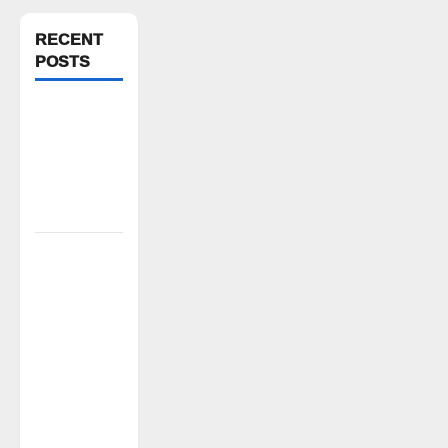
RECENT
POSTS
FFS యాప్
విధానం రద్దు
చేయాలి:
మోరంపూడి
వెంకటేశ్వరరావు
కూటమి
ప్రభుత్వం
ఎన్నికల
ముందు
విద్యార్థులకు
ఇచ్చిన
హామీలను
వెంటనే