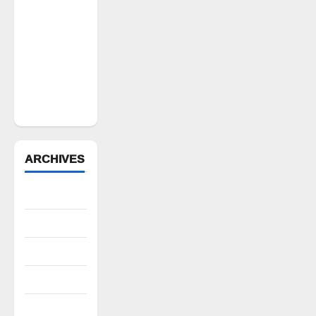
పోడు
భూముల్లో
ఫారెస్ట్
ట్రెంచింగ్‌పై
భగ్గుమన్న
మల్యాల
గ్రామస్థులు
ARCHIVES
August 2026
July 2026
June 2026
May 2026
April 2026