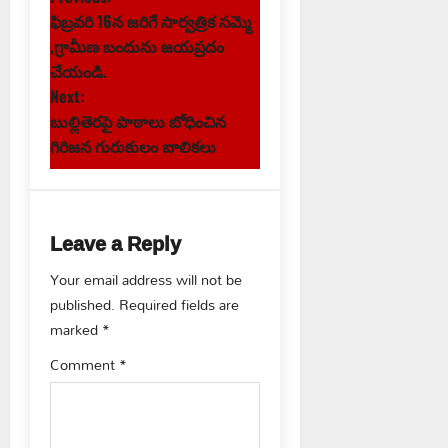
P
ఫిబ్రవరి 16న జరిగే సార్వత్రిక సమ్మె
o
,గ్రామీణ బందును జయప్రదం
s
చేయండి.
Next:
t
బుల్లితెరపై పాఠాలు బోధించిన
గిరిజన గురుకులం బాలికలు
n
a
Leave a Reply
v
Your email address will not be
i
published.
Required fields are
g
marked
*
Comment
*
a
t