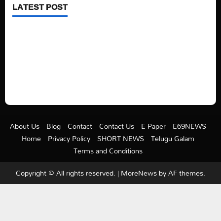
LATEST POST
See latest Trump and Biden polling of America
Electric trains in Ukrainian cities
A volcano is erupting again in Japan
A healthy diet is always better than dieting.
About Us
Blog
Contact
Contact Us
E Paper
E69NEWS
Home
Privacy Policy
SHORT NEWS
Telugu Galam
Terms and Conditions
Copyright © All rights reserved.
|
MoreNews
by AF themes.