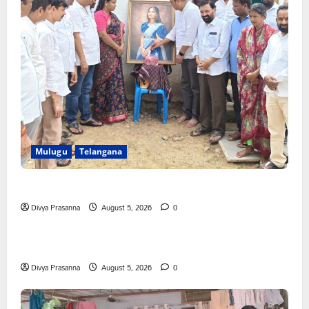
Mulugu
Telangana
తేజశ్రీ కుటుంబాన్ని పరామర్శించిన కాకులమర్రి లక్ష్మణ్ బాబు
Divya Prasanna
August 5, 2026
0
Mahabubabad
Telangana
పేరుకే మున్సిపాలిటీ
Divya Prasanna
August 5, 2026
0