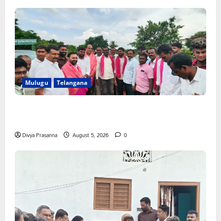
Mulugu
Telangana
వెంకటాపురంలో BRS జిల్లా అధ్యక్షులు కాకులమర్రి లక్ష్మణ్ బాబుకు
ఘన సన్మానం
Divya Prasanna
August 5, 2026
0