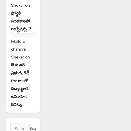
Shekar
on
ఫోర్జరీ
సంతకాలతో
రిజిస్ట్రేషన్లు..?
Malluru
chandra
Shekar
on
జె.వి.ఆర్.
ప్రభుత్వ డిగ్రీ
కళాశాలలో
విద్యార్థులకు
అవగాహన
సదస్సు
Search