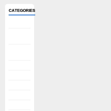
CATEGORIES
Anantapur
Andhra
Pradesh
Bhadradri
Kothagudem
CableTV live
City
Covid
Culture
e69-stories