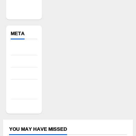
Yadadri
Bhuvanagiri
META
Register
Log in
Entries feed
Comments
feed
WordPress.org
YOU MAY HAVE MISSED