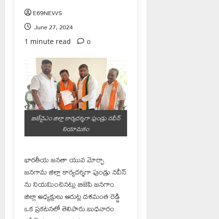
E69NEWS
June 27, 2024
0
1 minute read
బిజేవైఎం జిల్లా కార్యదర్శిగా పుండ్రు నవీన్
నియామకం
భారతీయ జనతా యువ మోర్చా
జనగామ జిల్లా కార్యదర్శిగా పుండ్రు నవీన్
ను నియమించినట్లు బిజెపి జనగాం
జిల్లా అధ్యక్షులు ఆరుట్ల దశమంత రెడ్డి
ఒక ప్రకటనలో తెలిపారు.బుధవారం