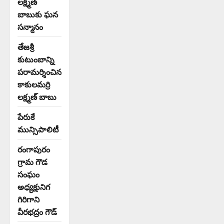
లక్ష్మణ్
బాబుకు ఘన
సన్మానం
తేజశ్రీ
కుటుంబాన్ని
పరామర్శించిన
కాకులమర్రి
లక్ష్మణ్ బాబు
పేరుకే
మున్సిపాలిటీ
రంగాపురం
గ్రామ గౌడ
సంఘం
అధ్యక్షునిగ
గిరిగాని
వీరభద్రం గౌడ్