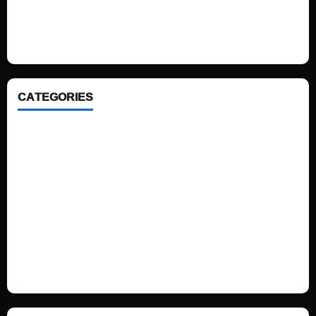
We love WordPress and we are here to provide you with professional
looking WordPress themes so that you can take your website one step
ahead. We focus on simplicity, elegant design and clean code.
CATEGORIES
Home
Sports
Politics
Technology
Fashion
Health