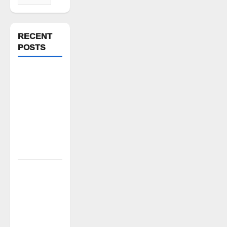
for:
RECENT
POSTS
వెంకటాపురంలో
BRS జిల్లా
అధ్యక్షులు
కాకులమర్రి
లక్ష్మణ్
బాబుకు ఘన
సన్మానం
తేజశ్రీ
కుటుంబాన్ని
పరామర్శించిన
కాకులమర్రి
లక్ష్మణ్ బాబు