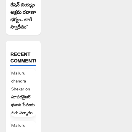
రేషన్ బియ్యం
అక్రమ రవాణా
భగ్నం.. లారీ
స్వాధీనం”
RECENT
COMMENTS
Malluru
chandra
Shekar
on
సూపరవైజర్
భవాని సేవలకు
చిరు సత్కారం
Malluru