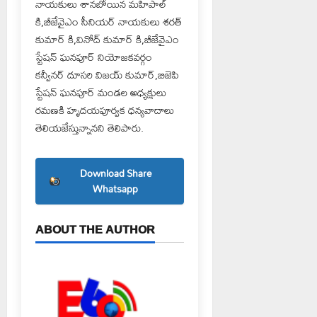
నాయకులు శానబోయిన మహిపాల్
కి,బీజేవైఎం సీనియర్ నాయకులు శరత్
కుమార్ కి,వినోద్ కుమార్ కి,బీజేవైఎం
స్టేషన్ ఘనపూర్ నియోజకవర్గం
కన్వీనర్ దూసరి విజయ్ కుమార్,బిజెపి
స్టేషన్ ఘనపూర్ మండల అధ్యక్షులు
రమణకి హృదయపూర్వక ధన్యవాదాలు
తెలియజేస్తున్నానని తెలిపారు.
Download Share
Whatsapp
ABOUT THE AUTHOR