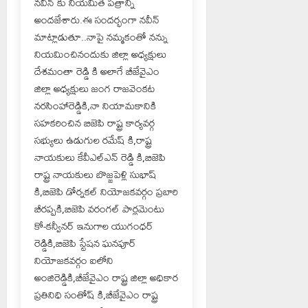
నవీన్ కు నియమిత పత్రాన్ని
అందజేశారు.ఈ సందర్భంగా నవీన్
మాట్లాడుతూ..నాపై నమ్మకంతో నన్ను
నియమించినందుకు జిల్లా అధ్యక్షులు
దేశమంతా రెడ్డి కి అలాగే బీజేవైఎం
జిల్లా అధ్యక్షులు జంగ రాజవెంకట
నరసింహారెడ్డికి,నా నియామకానికి
సహకరించిన బిజెపి రాష్ట్ర కార్యవర్గ
సభ్యులు ఉడుగుల రమేష్ కి,రాష్ట్ర
నాయకులు కేవీఎల్ఎన్ రెడ్డి కి,బిజెపి
రాష్ట్ర నాయకులు బొజ్జపెళ్లి సుభాష్
కి,బిజెపి డోర్నకల్ నియోజకవర్గం ప్రబారి
బీరప్పకి,బిజెపి వరంగల్ పార్లమెంటు
కో-కన్వీనర్ ఇనుగాల యుగంధర్
రెడ్డికి,బిజెపి స్టేషన ఘనపూర్
నియోజకవర్గం ఐలోని
అంజిరెడ్డికి,బీజేవైఎం రాష్ట్ర జిల్లా అధికార
ప్రతినిధి సంతోష్ కి,బీజేవైఎం రాష్ట్ర