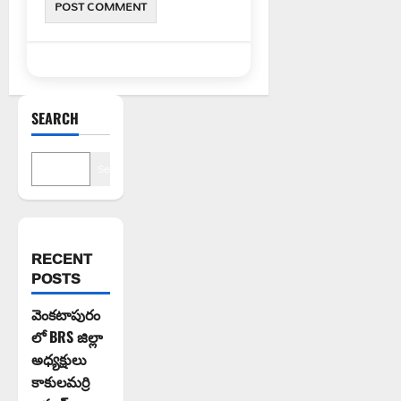
SEARCH
Search
RECENT
POSTS
వెంకటాపురం
లో BRS జిల్లా
అధ్యక్షులు
కాకులమర్రి