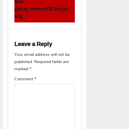
Next:
t
ప్రభుత్వ పాఠశాలలోనే మెరుగైన
విద్య
n
a
Leave a Reply
v
Your email address will not be
i
published.
Required fields are
g
marked
*
Comment
*
a
t
i
o