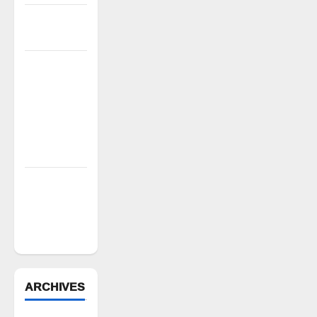
పేరుకే
మున్సిపాలిటీ
రంగాపురం
గ్రామ గౌడ
సంఘం
అధ్యక్షునిగ
గిరిగాని
వీరభద్రం గౌడ్
రేషన్ బియ్యం
అక్రమ రవాణా
భగ్నం.. లారీ
స్వాధీనం”
ARCHIVES