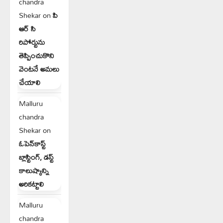
chandra
Shekar
on
పి
ఆర్ సి
రిపోర్టును
తెప్పించుకొని
వెంటనే అమలు
చేయాలి
Malluru
chandra
Shekar
on
ఓపెన్‌కాస్ట్
బ్లాస్టింగ్, డస్ట్
కాలుష్యాన్ని
అరికట్టాలి
Malluru
chandra