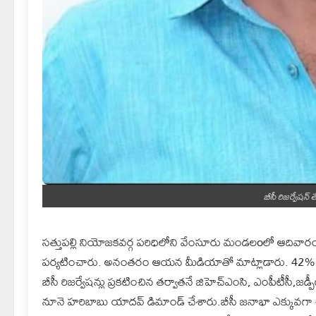
బీసీ రిజర్వేషన్ 
సత్తుపల్లి నియోజకవర్గ పరిధిలోని వేంసూరు మండలoలో ఆదివారం
పర్యటించారు. అనంతరం ఆయన మీడియాతో మాట్లాడారు. 42%
బీసీ రిజర్వేషన్లు ప్రకటించిన తర్వాతనే జిహెచ్ఎంసి, ఎంపీటీసీ,జడ్
నూనె హరిబాబు యాదవ్ డిమాండ్ చేశారు.బీసీ జనాభా ఎక్కువగా ఉ