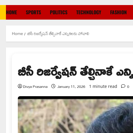
HOME
SPORTS
POLITICS
TECHNOLOGY
FASHION
Home
బీసీ రిజర్వేషన్ తేల్చినాకే ఎన్నికలకు పోవాలి
బీసీ రిజర్వేషన్ తేల్చినాకే ఎ
Divya Prasanna
January 11, 2026
0
1 minute read