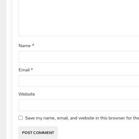
t
i
o
Name
*
n
Email
*
Website
Save my name, email, and website in this browser for th