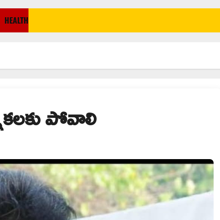
HEALTH
న్నికలకు పోవాలి