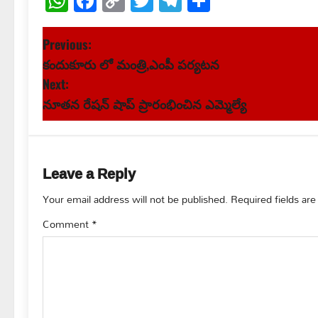
WhatsApp
Facebook
Copy
Twitter
Telegram
Share
Link
P
Previous:
కందుకూరు లో మంత్రి,ఎంపీ పర్యటన
o
Next:
s
నూతన రేషన్ షాప్ ప్రారంభించిన ఎమ్మెల్యే
t
n
Leave a Reply
a
Your email address will not be published.
Required fields ar
v
Comment
*
i
g
a