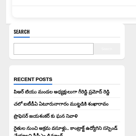
SEARCH
Search
RECENT POSTS
పిఆర్ టియు మండల అధ్యక్షులుగా గీరెడ్డి ప్రమోద్ రెడ్డి
చలో ఐటీడీఏ ఏటూరునాగారం ముట్టడికి శంఖారావం
ప్రొఫెసర్ జయశంకర్ కు ఘన నివాళి
రైతుల నుంచి అక్రమ వసూళ్లు.. కాంట్రాక్ట్ ఉద్యోగిని సస్పెండ్
చేయాలని సీపీఎం డిమాండ్