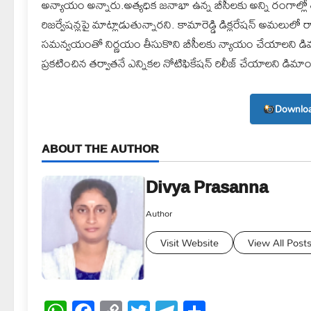
అన్యాయం అన్నారు.అత్యధిక జనాభా ఉన్న బీసీలకు అన్ని రంగాల్ల
రిజర్వేషన్లపై మాట్లాడుతున్నారని. కామారెడ్డి డిక్లరేషన్ అమలులో రాష్ట్
సమన్వయంతో నిర్ణయం తీసుకొని బీసీలకు న్యాయం చేయాలని డిమాండ్
ప్రకటించిన తర్వాతనే ఎన్నికల నోటిఫికేషన్ రిలీజ్ చేయాలని డిమాం
Downloa
ABOUT THE AUTHOR
Divya Prasanna
Author
Visit Website
View All Post