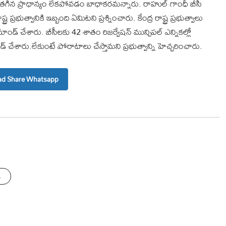
ో తగిన ప్రాధాన్యం లేకపోవడం బాధాకరమన్నారు. రాహుల్ గాంధీ బీసీ
ర ప్రభుత్వానికి ఇబ్బంది ఏమిటని ప్రశ్నించారు. కేంద్ర రాష్ట్ర ప్రభుత్వాలు
 చేశారు. బీసీలకు 42 శాతం రిజర్వేషన్ మున్సిపల్ ఎన్నికల్లో
డ్ చేశారు.లేకుంటే పోరాటాలు చేస్తామని ప్రభుత్వాన్ని హెచ్చరించారు.
d Share Whatsapp
s