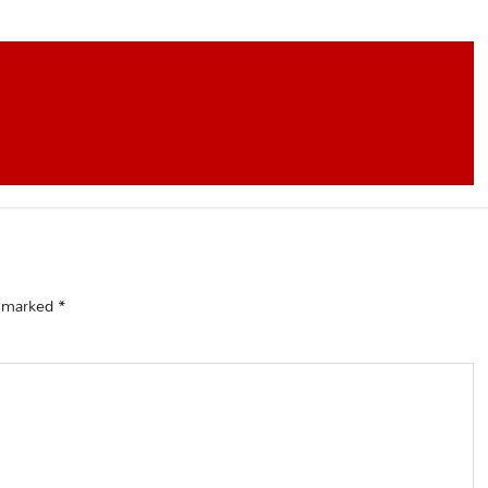
e marked
*