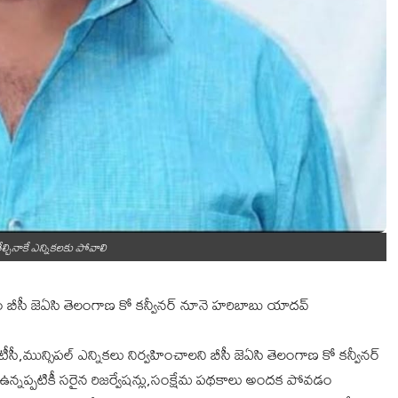
తేల్చినాకే ఎన్నికలకు పోవాలి
 బీసీ జెఏసి తెలంగాణ కో కన్వీనర్ నూనె హరిబాబు యాదవ్
పీటీసీ,మున్సిపల్ ఎన్నికలు నిర్వహించాలని బీసీ జెఏసి తెలంగాణ కో కన్వీనర్
న్నప్పటికీ సరైన రిజర్వేషన్లు,సంక్షేమ పథకాలు అందక పోవడం