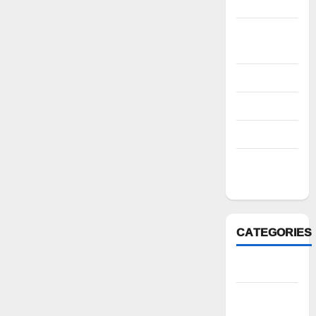
2022
October
2022
August 2022
July 2022
March 2022
February
2022
CATEGORIES
Anantapur
Andhra
Pradesh