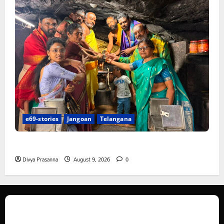
e69-stories
Jangoan
Telangana
స్వామివారికి మిశ్రమ వెండి కిరీటం
Divya Prasanna
August 9, 2026
0