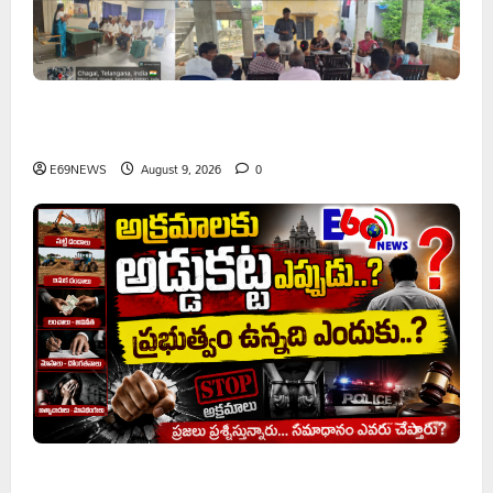
వరి సాగుకు బదులుగా ప్రత్యామ్నాయ పంటలపై రైతులు దృష్టి
సారించాలి
E69NEWS
August 9, 2026
0
అక్రమాలకు అడ్డుకట్ట ఎప్పుడు..? ప్రభుత్వం ఉన్నది ఎందుకు..?