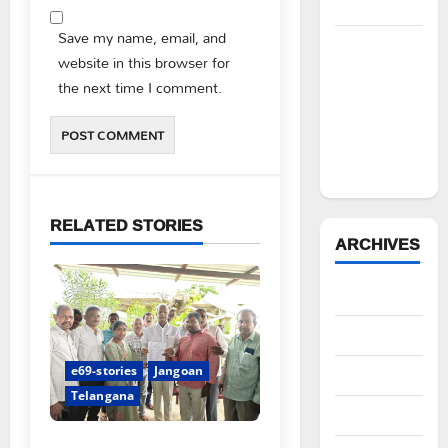
కిరీటం
Save my name, email, and
విలేకరులపై
website in this browser for
అనుచిత
the next time I comment.
వ్యాఖ్యలు
చేసిన
మార్కెట్
కమిటీ చైర్మన్‌
RELATED STORIES
ARCHIVES
August 2026
July 2026
e69-stories
Jangoan
June 2026
Telangana
May 2026