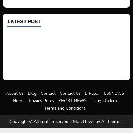
LATEST POST
See latest Trump and Biden polling of America
Electric trains in Ukrainian cities
A volcano is erupting again in Japan
A healthy diet is always better than dieting.
About Us
Blog
Contact
Contact Us
E Paper
E69NEWS
Home
Privacy Policy
SHORT NEWS
Telugu Galam
Terms and Conditions
Copyright © All rights reserved.
|
MoreNews
by AF themes.