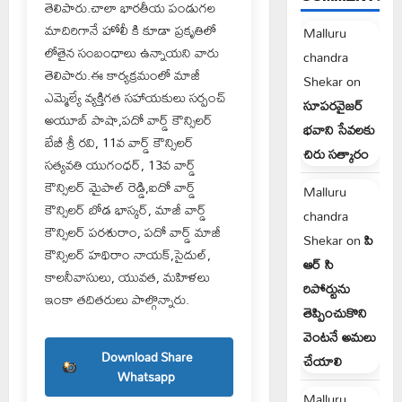
తెలిపారు.చాలా భారతీయ పండుగల
మాదిరిగానే హోలీ కి కూడా ప్రకృతిలో
Malluru
లోతైన సంబంధాలు ఉన్నాయని వారు
chandra
తెలిపారు.ఈ కార్యక్రమంలో మాజీ
Shekar
on
ఎమ్మెల్యే వ్యక్తిగత సహాయకులు సర్పంచ్
సూపరవైజర్
అయూబ్ పాషా,పదో వార్డ్ కౌన్సిలర్
భవాని సేవలకు
బేబీ శ్రీ రవి, 11వ వార్డ్ కౌన్సిలర్
చిరు సత్కారం
సత్యవతి యుగంధర్, 13వ వార్డ్
కౌన్సిలర్ మైపాల్ రెడ్డి,ఐదో వార్డ్
Malluru
కౌన్సిలర్ బోడ భాస్కర్, మాజీ వార్డ్
chandra
కౌన్సిలర్ పరశురాం, పదో వార్డ్ మాజీ
Shekar
on
పి
కౌన్సిలర్ హథిరాం నాయక్,సైదుల్,
ఆర్ సి
కాలనీవాసులు, యువత, మహిళలు
రిపోర్టును
ఇంకా తదితరులు పాల్గొన్నారు.
తెప్పించుకొని
వెంటనే అమలు
Download Share
చేయాలి
Whatsapp
Malluru