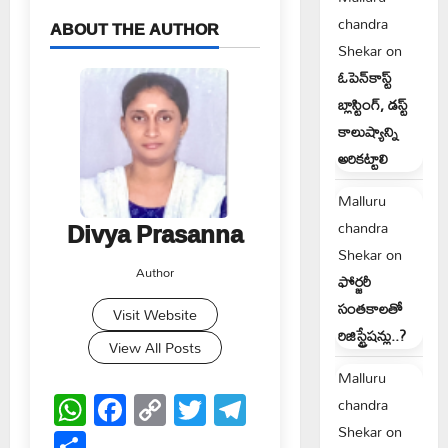
chandra
ABOUT THE AUTHOR
Shekar
on
ఓపెన్‌కాస్ట్
బ్లాస్టింగ్, డస్ట్
కాలుష్యాన్ని
అరికట్టాలి
Malluru
Divya Prasanna
chandra
Shekar
on
Author
ఫోర్జరీ
సంతకాలతో
Visit Website
రిజిస్ట్రేషన్లు..?
View All Posts
Malluru
WhatsApp
Facebook
Copy
Twitter
Telegram
chandra
Link
Shekar
on
Share