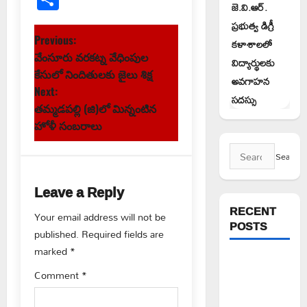
జె.వి.ఆర్.
ప్రభుత్వ డిగ్రీ
P
Previous:
కళాశాలలో
వేంసూరు వరకట్న వేధింపుల
విద్యార్థులకు
o
కేసులో నిందితులకు జైలు శిక్ష
అవగాహన
s
Next:
సదస్సు
తమ్మడపల్లి (జి)లో మిన్నంటిన
t
హోళీ సంబరాలు
n
Search
for:
a
Leave a Reply
v
RECENT
Your email address will not be
POSTS
published.
Required fields are
i
marked
*
వరి సాగుకు
g
Comment
*
బదులుగా
a
ప్రత్యామ్నాయ