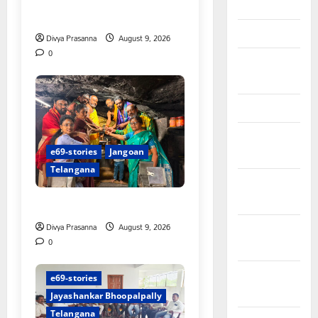
చేయూత పెన్షన్ దరఖాస్తు కేంద్రం
April 2026
ప్రారంభం
March 2026
Divya Prasanna
August 9, 2026
0
February
2026
January 2026
December
e69-stories
Jangoan
2025
Telangana
November
2025
స్వామివారికి మిశ్రమ వెండి కిరీటం
Divya Prasanna
August 9, 2026
October
0
2025
September
e69-stories
2025
Jayashankar Bhoopalpally
Telangana