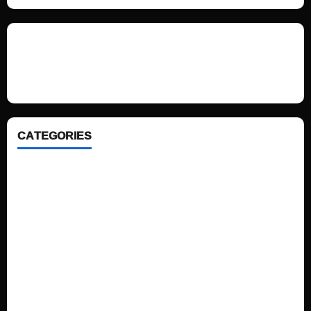
We love WordPress and we are here to provide you with professional
looking WordPress themes so that you can take your website one step
ahead. We focus on simplicity, elegant design and clean code.
CATEGORIES
Home
Sports
Politics
Technology
Fashion
Health