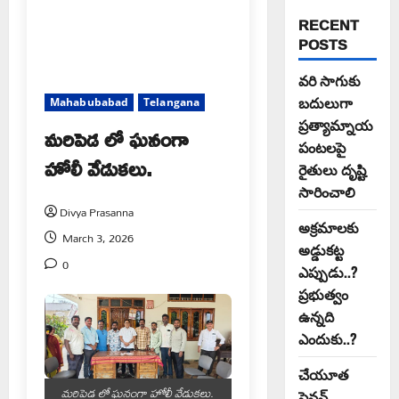
RECENT
POSTS
వరి సాగుకు
బదులుగా
Mahabubabad
Telangana
ప్రత్యామ్నాయ
మరిపెడ లో ఘనంగా
పంటలపై
హోలీ వేడుకలు.
రైతులు దృష్టి
సారించాలి
Divya Prasanna
అక్రమాలకు
March 3, 2026
అడ్డుకట్ట
0
ఎప్పుడు..?
ప్రభుత్వం
ఉన్నది
ఎందుకు..?
చేయూత
మరిపెడ లో ఘనంగా హోలీ వేడుకలు.
పెన్షన్