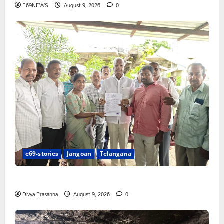
E69NEWS
August 9, 2026
0
e69-stories
Jangoan
Telangana
చేయూత పెన్షన్ దరఖాస్తు కేంద్రం ప్రారంభం
Divya Prasanna
August 9, 2026
0