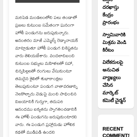
దరఖాస్తు
కేంద్రం
మరిపెడ మండలంలోని పలు తండాలో
ప్రారంభం
ప్రజలు కుటుంబ సమేతంగా ఘనంగా
హోలీ పండుగను జరుపుకున్నారు.
స్వామివారికి
అనంతరం మాజీ ఎమ్మెల్యే రెడ్యానాయక్
మిశ్రమ వెండి
మాట్లాడుతూ హోలీ పండుగ విశిష్టతను
కిరీటం
వారు తెలియజేశారు. వందలాదిబంది
విలేకరులపై
కుటుంబ సభ్యులు మహిళలతో సహా,
అనుచిత
చిన్నపిల్లలతో రంగులు వేసుకుంటూ
వ్యాఖ్యలు
తమదైన శైలిలో శుభాకాంక్షలు
చేసిన
తెలుపుకుంటూ పండుగ వాతావరణాన్ని
మార్కెట్
నెలకొల్పారు.చెడుపై మంచి సాధించిన
కమిటీ చైర్మన్‌
విజయానికి గుర్తుగా, తదుపరి
ఆనందము ఐక్యతను స్వాగతించడానికి
ఈ హోలీ పండుగను జరుపుకుంటారని
వారు. ఈ పండుగ ప్రహ్లాదుడు హోలిక
RECENT
కథతో ముడిపడి ఉందని
COMMENTS