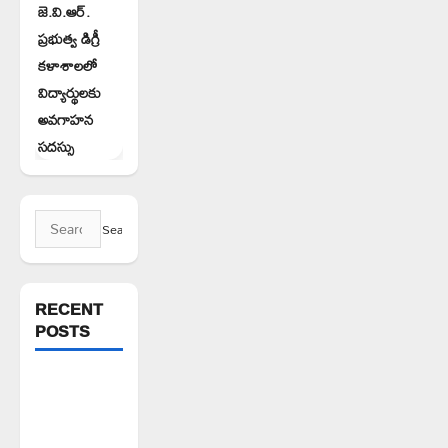
జె.వి.ఆర్.
ప్రభుత్వ డిగ్రీ
కళాశాలలో
విద్యార్థులకు
అవగాహన
సదస్సు
Search
for:
RECENT
POSTS
FFS యాప్
విధానం రద్దు
చేయాలి: