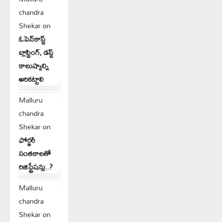
chandra
Shekar
on
ఓపెన్‌కాస్ట్
బ్లాస్టింగ్, డస్ట్
కాలుష్యాన్ని
అరికట్టాలి
Malluru
chandra
Shekar
on
ఫోర్జరీ
సంతకాలతో
రిజిస్ట్రేషన్లు..?
Malluru
chandra
Shekar
on