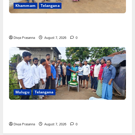
Khammam
Telangana
పీఆర్సీ సమస్యల పరిష్కారానికి నల్ల బ్యాడ్జీలతో ఉపాధ్యాయుల
నిరసన”
Divya Prasanna
August 7, 2026
0
Mulugu
Telangana
ఆపదలో ఉన్న కుటుంబానికి చేయూత ఫౌండేషన్ మానవతా
సహాయం
Divya Prasanna
August 7, 2026
0