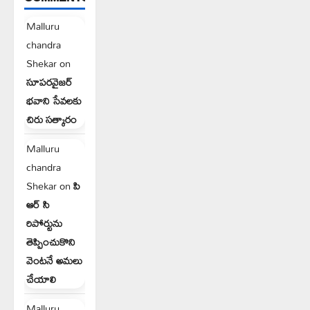
Malluru
chandra
Shekar
on
సూపరవైజర్
భవాని సేవలకు
చిరు సత్కారం
Malluru
chandra
Shekar
on
పి
ఆర్ సి
రిపోర్టును
తెప్పించుకొని
వెంటనే అమలు
చేయాలి
Malluru