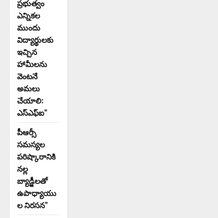
ప్రభుత్వం
ఎన్నికల
ముందు
విద్యార్థులకు
ఇచ్చిన
హామీలను
వెంటనే
అమలు
చేయాలి:
ఎస్ఎఫ్ఐ”
పీఆర్సీ
సమస్యల
పరిష్కారానికి
నల్ల
బ్యాడ్జీలతో
ఉపాధ్యాయు
ల నిరసన”