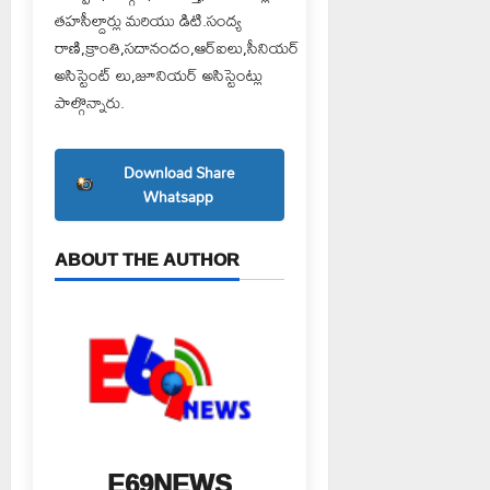
తహసీల్దార్లు మరియు డిటి.సంద్య
రాణి,క్రాంతి,సదానందం,ఆర్ఐలు,సీనియర్
అసిస్టెంట్ లు,జూనియర్ అసిస్టెంట్లు
పాల్గొన్నారు.
Download Share
Whatsapp
ABOUT THE AUTHOR
E69NEWS