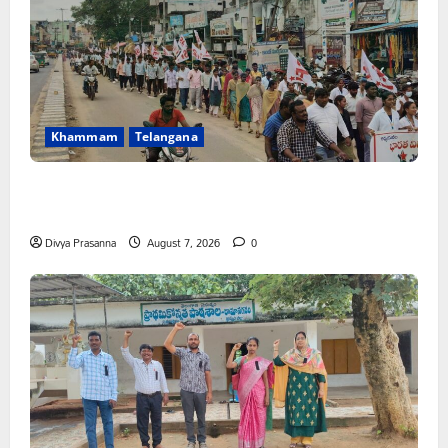
Khammam
Telangana
కూటమి ప్రభుత్వం ఎన్నికల ముందు విద్యార్థులకు ఇచ్చిన హామీలను
వెంటనే అమలు చేయాలి: ఎస్ఎఫ్ఐ”
Divya Prasanna
August 7, 2026
0