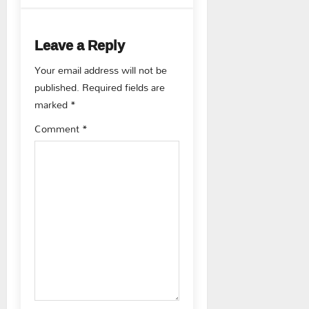
a
Leave a Reply
v
Your email address will not be
i
published.
Required fields are
g
marked
*
Comment
*
a
t
i
o
n