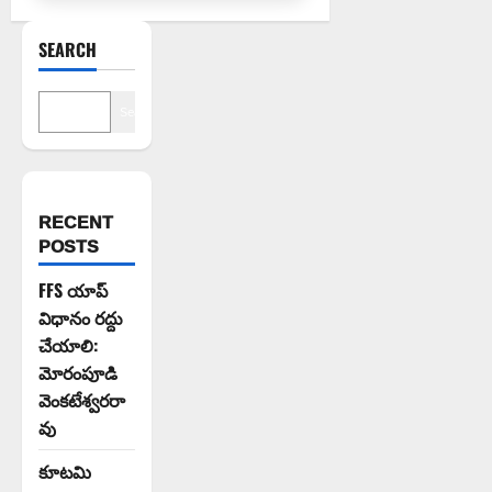
SEARCH
Search
RECENT
POSTS
FFS యాప్
విధానం రద్దు
చేయాలి:
మోరంపూడి
వెంకటేశ్వరరా
వు
కూటమి