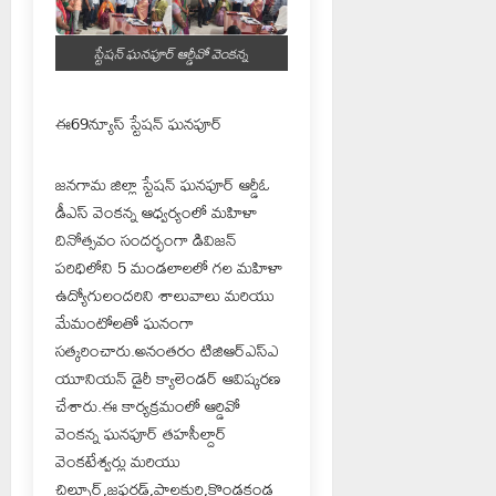
స్టేషన్ ఘనపూర్ ఆర్డీవో వెంకన్న
ఈ69న్యూస్ స్టేషన్ ఘనపూర్
జనగామ జిల్లా స్టేషన్ ఘనపూర్ ఆర్డీఓ
డీఎస్ వెంకన్న ఆధ్వర్యంలో మహిళా
దినోత్సవం సందర్భంగా డివిజన్
పరిధిలోని 5 మండలాలలో గల మహిళా
ఉద్యోగులందరిని శాలువాలు మరియు
మేమంటోలతో ఘనంగా
సత్కరించారు.అనంతరం టిజిఆర్ఎస్ఎ
యూనియన్ డైరీ క్యాలెండర్ ఆవిష్కరణ
చేశారు.ఈ కార్యక్రమంలో ఆర్డివో
వెంకన్న ఘనపూర్ తహసీల్దార్
వెంకటేశ్వర్లు మరియు
చిల్పూర్,జఫర్గడ్,పాలకుర్తి,కొండకండ్ల