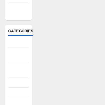
February
2022
CATEGORIES
Anantapur
Andhra
Pradesh
Bhadradri
Kothagudem
CableTV live
City
Covid