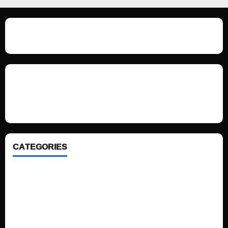
We love WordPress and we are here to provide you with professional
looking WordPress themes so that you can take your website one step
ahead. We focus on simplicity, elegant design and clean code.
CATEGORIES
Home
Sports
Politics