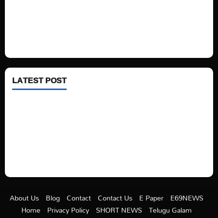
Technology
Fashion
Health
LATEST POST
See latest Trump and Biden polling of America
Electric trains in Ukrainian cities
A volcano is erupting again in Japan
A healthy diet is always better than dieting.
About Us
Blog
Contact
Contact Us
E Paper
E69NEWS
Home
Privacy Policy
SHORT NEWS
Telugu Galam