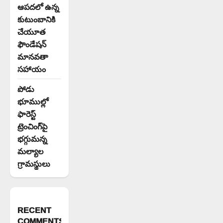
ఆపదలో ఉన్న
కుటుంబానికి
చేయూత
ఫౌండేషన్
మానవతా
సహాయం
పోడు
భూముల్లో
ఫారెస్ట్
ట్రెంచింగ్‌పై
భగ్గుమన్న
మల్యాల
గ్రామస్థులు
RECENT
COMMENTS