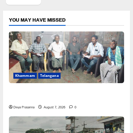
YOU MAY HAVE MISSED
Khammam
Telangana
FFS యాప్ విధానం రద్దు చేయాలి: మోరంపూడి
వెంకటేశ్వరరావు
Divya Prasanna
August 7, 2026
0