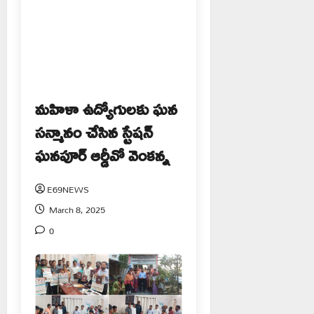
మహిళా ఉద్యోగులకు ఘన
సన్మానం చేసిన స్టేషన్
ఘనపూర్ ఆర్డీవో వెంకన్న
E69NEWS
March 8, 2025
0