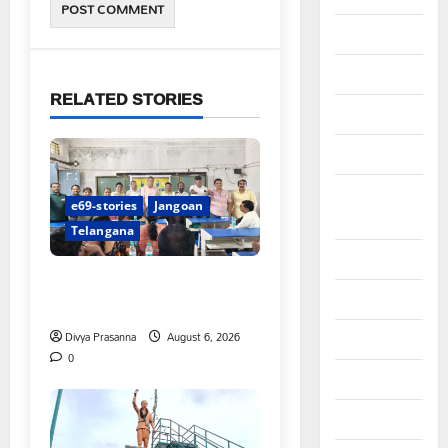
June 2025
May 2025
RELATED STORIES
April 2025
March 2025
September
e69-stories
Jangoan
2024
Telangana
August 2024
పిఆర్ టియు మండల అధ్యక్షులుగా
July 2024
గీరెడ్డి ప్రమోద్ రెడ్డి
Divya Prasanna
August 6, 2026
June 2024
0
May 2024
April 2024