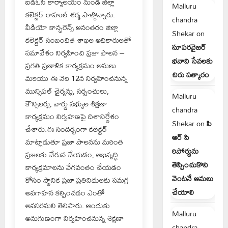
ఐడీఓసీ కార్యాలయం నుండి జిల్లా
Malluru
కలెక్టర్ రాహుల్ శర్మ పాల్గొన్నారు.
chandra
వీడియో కాన్ఫరెన్స్ అనంతరం జిల్లా
Shekar
on
కలెక్టర్ సంబంధిత శాఖల అధికారులతో
సూపరవైజర్
సమావేశం నిర్వహించి ప్రజా పాలన –
భవాని సేవలకు
ప్రగతి ప్రణాళిక కార్యక్రమం అమలు
చిరు సత్కారం
మరియు ఈ నెల 12న నిర్వహించనున్న
మున్సిపల్ చైర్మన్లు, సర్పంచులు,
Malluru
కౌన్సిలర్లు, వార్డు సభ్యుల శిక్షణా
chandra
కార్యక్రమం నిర్వహణపై దిశానిర్దేశం
Shekar
on
పి
చేశారు.ఈ సందర్భంగా కలెక్టర్
ఆర్ సి
మాట్లాడుతూ ప్రజా పాలనను మరింత
రిపోర్టును
ప్రజలకు చేరువ చేయడం, అభివృద్ధి
తెప్పించుకొని
కార్యక్రమాలను వేగవంతం చేయడం
వెంటనే అమలు
కోసం స్థానిక ప్రజా ప్రతినిధులకు సమగ్ర
చేయాలి
అవగాహన కల్పించడం ఎంతో
అవసరమని తెలిపారు. అందుకు
Malluru
అనుగుణంగా నిర్వహించనున్న శిక్షణా
chandra