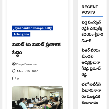
RECENT
POSTS
పెద్ది సుదర్శన్
రెడ్డికి ఎమ్మెల్యే
Jayashankar Bhoopalpally
కడియం శ్రీహరి
Telangana
నివాళి
మినిట్ టు మినిట్ ప్రణాళిక
సిద్ధం
పిఆర్ టియు
మండల
అధ్యక్షులుగా
Divya Prasanna
గీరెడ్డి ప్రమోద్
March 10, 2026
రెడ్డి
0
చలో ఐటీడీఏ
ఏటూరునాగా
రం ముట్టడికి
శంఖారావం