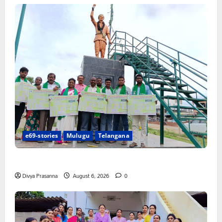
e69-stories
Mulugu
Telangana
చలో ఐటీడీఏ ఏటూరునాగారం ముట్టడికి శంఖారావం
Divya Prasanna
August 6, 2026
0