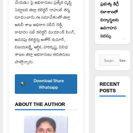
చేయడం పై అధికారులు ప్రత్యేక దృష్టి
ప్రభుత్వ డిగ్రీ
పెట్టాలని జిల్లా కలెక్టర్ రాహుల్ శర్మ
కళాశాలలో
సూచించారు.ఈ సమావేశంలో జిల్లా
విద్యార్థులకు
అటవీ శాఖ అధికారి నవీన్ రెడ్డి,
అవగాహన
కాటారం సబ్ కలెక్టర్ మయాంక్ సింగ్,
సదస్సు
అదనపు కలెక్టర్లు అశోక్ కుమార్,
విజయలక్ష్మి, ఆర్డీఓ హరికృష్ణ, వివిధ
శాఖల జిల్లా అధికారులు తదితరులు
Search
పాల్గొన్నారు.
for:
Download Share
RECENT
Whatsapp
POSTS
ABOUT THE AUTHOR
పెద్ది సుదర్శన్
రెడ్డికి ఎమ్మెల్యే
కడియం శ్రీహరి
నివాళి