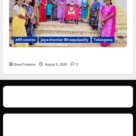
e69-stories
Jayashankar Bhoopalpally
Telangana
ప్రొఫెసర్ జయశంకర్ కు ఘన నివాళి
Divya Prasanna
August 6, 2026
0
We love WordPress and we are here to provide you with professional
looking WordPress themes so that you can take your website one step
ahead. We focus on simplicity, elegant design and clean code.