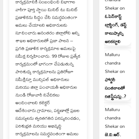
కార్యక్రమానికి సంబంధించి విభాగాల
Shekar
on
వారీగా పూర్తి స్థాయి మినిట్ టు మినిట్
ఓపెన్‌కాస్ట్
ప్రణాళికను సిద్ధం చేసి సమర్థవంతంగా
బ్లాస్టింగ్, డస్ట్
అమలు చేయాలని అధికారులకు
సూచించారు.అనంతరం జిల్లాలోని అన్ని
కాలుష్యాన్ని
శాఖల అధికారులతో ప్రజా పాలన –
అరికట్టాలి
ప్రగతి ప్రణాళిక కార్యక్రమాల అమలుపై
Malluru
సమీక్ష నిర్వహించారు. 99 రోజుల ప్రత్యేక
chandra
కార్యక్రమంలో భాగంగా చేపడుతున్న
Shekar
on
పారిశుధ్య కార్యక్రమాలను ప్రతిరోజూ
సమీక్షిస్తూ మున్సిపల్ అధికారులు
ఫోర్జరీ
మరియు జిల్లా పంచాయతీ అధికారుల
సంతకాలతో
నుండి రోజువారీ నివేదికలు
రిజిస్ట్రేషన్లు..?
అందించాలని కలెక్టర్
Malluru
ఆదేశించారు.గ్రామాలు, పట్టణాల్లో ప్రజల
chandra
సమస్యలను త్వరితగతిన పరిష్కరించడం,
పరిశుభ్రత మరియు అభివృద్ధి
Shekar
on
కార్యక్రమాలను సమర్థవంతంగా అమలు
జె.వి.ఆర్.