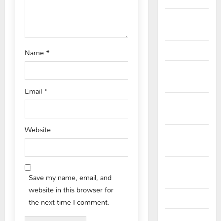
n
February
2026
January 2026
Name
*
December
2025
Email
*
November
2025
Website
October
2025
September
Save my name, email, and
2025
website in this browser for
August 2025
the next time I comment.
July 2025