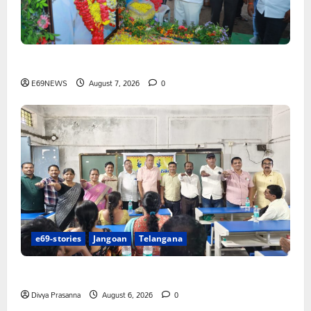
పెద్ది సుదర్శన్ రెడ్డికి ఎమ్మెల్యే కడియం శ్రీహరి నివాళి
E69NEWS
August 7, 2026
0
e69-stories
Jangoan
Telangana
పిఆర్ టియు మండల అధ్యక్షులుగా గీరెడ్డి ప్రమోద్ రెడ్డి
Divya Prasanna
August 6, 2026
0