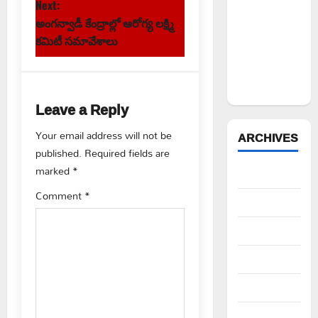
s
Next:
ఉద్యోగిని
అంగన్వాడీ కేంద్రాల్లో ఆరోగ్య లక్ష్మి
సస్పెండ్
t
కమిటీ సమావేశాలు
చేయాలని
n
సీపీఎం
డిమాండ్
a
Leave a Reply
v
Your email address will not be
ARCHIVES
published.
Required fields are
i
marked
*
August 2026
g
Comment
*
July 2026
a
June 2026
t
May 2026
i
April 2026
o
March 2026