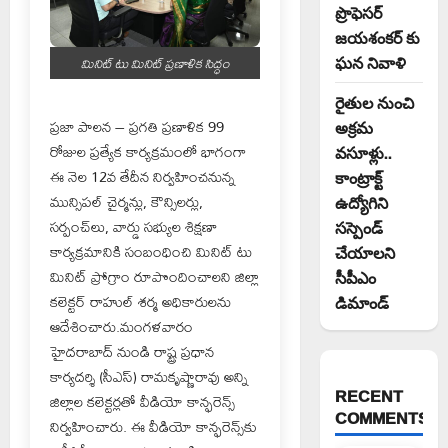
ప్రొఫెసర్
జయశంకర్ కు
మినిట్ టు మినిట్ ప్రణాళిక సిద్ధం
ఘన నివాళి
రైతుల నుంచి
ప్రజా పాలన – ప్రగతి ప్రణాళిక 99
అక్రమ
రోజుల ప్రత్యేక కార్యక్రమంలో భాగంగా
వసూళ్లు..
ఈ నెల 12వ తేదీన నిర్వహించనున్న
కాంట్రాక్ట్
మున్సిపల్ చైర్మన్లు, కౌన్సిలర్లు,
ఉద్యోగిని
సర్పంచ్‌లు, వార్డు సభ్యుల శిక్షణా
సస్పెండ్
కార్యక్రమానికి సంబంధించి మినిట్ టు
చేయాలని
మినిట్ ప్రోగ్రాం రూపొందించాలని జిల్లా
సీపీఎం
కలెక్టర్ రాహుల్ శర్మ అధికారులను
డిమాండ్
ఆదేశించారు.మంగళవారం
హైదరాబాద్ నుండి రాష్ట్ర ప్రధాన
కార్యదర్శి (సీఎస్) రామకృష్ణారావు అన్ని
RECENT
జిల్లాల కలెక్టర్లతో వీడియో కాన్ఫరెన్స్
COMMENTS
నిర్వహించారు. ఈ వీడియో కాన్ఫరెన్స్‌కు