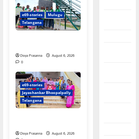
March 2024
e69-stories
Mulugu
February
Telangana
2024
January 2024
చలో ఐటీడీఏ ఏటూరునాగారం
ముట్టడికి శంఖారావం
December
Divya Prasanna
August 6, 2026
2023
0
November
2023
e69-stories
October
Jayashankar Bhoopalpally
2023
Telangana
September
ప్రొఫెసర్ జయశంకర్ కు ఘన
2023
నివాళి
August 2023
Divya Prasanna
August 6, 2026