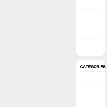
2022
August 2022
July 2022
March 2022
February
2022
CATEGORIES
Anantapur
Andhra
Pradesh
Bhadradri