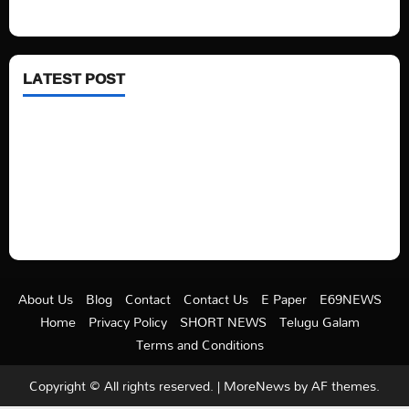
Health
LATEST POST
See latest Trump and Biden polling of America
Electric trains in Ukrainian cities
A volcano is erupting again in Japan
A healthy diet is always better than dieting.
About Us
Blog
Contact
Contact Us
E Paper
E69NEWS
Home
Privacy Policy
SHORT NEWS
Telugu Galam
Terms and Conditions
Copyright © All rights reserved.
|
MoreNews
by AF themes.