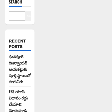
SEARCH
Search
RECENT
POSTS
ఘనపూర్
రిజర్వాయర్
ఆయకట్టుకు
పూర్తి స్థాయిలో
సాగునీరు
FFS యాప్
విధానం రద్దు
చేయాలి:
మోరంపూడి