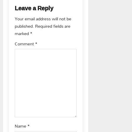
a
Leave a Reply
v
Your email address will not be
published.
Required fields are
i
marked
*
g
Comment
*
a
t
i
o
n
Name
*