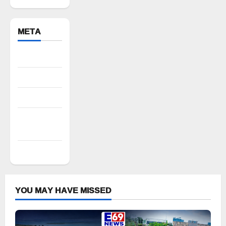
META
Register
Log in
Entries feed
Comments
feed
WordPress.org
YOU MAY HAVE MISSED