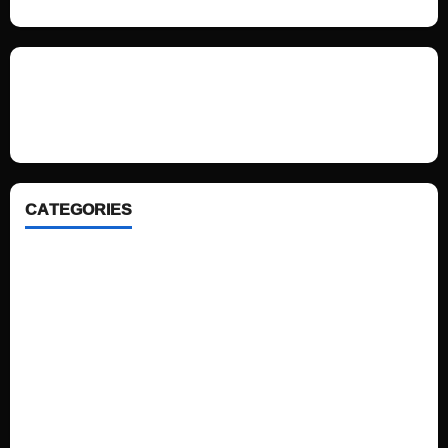
We love WordPress and we are here to provide you with professional
looking WordPress themes so that you can take your website one step
ahead. We focus on simplicity, elegant design and clean code.
CATEGORIES
Home
Sports
Politics
Technology
Fashion