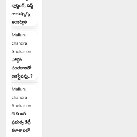
బ్లాస్టింగ్, డస్ట్
కాలుష్యాన్ని
అరికట్టాలి
Malluru
chandra
Shekar
on
ఫోర్జరీ
సంతకాలతో
రిజిస్ట్రేషన్లు..?
Malluru
chandra
Shekar
on
జె.వి.ఆర్.
ప్రభుత్వ డిగ్రీ
కళాశాలలో