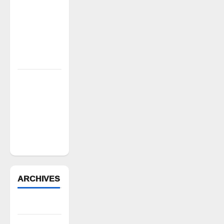
పరిష్కారానికి
నల్ల
బ్యాడ్జీలతో
ఉపాధ్యాయుల
నిరసన”
ఆపదలో ఉన్న
కుటుంబానికి
చేయూత
ఫౌండేషన్
మానవతా
సహాయం
ARCHIVES
August 2026
July 2026