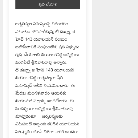
కృషి చేయాలి
జర్నలిస్టుల సమస్యలపై నిరంతరం
పోరాటం కొనసాగిస్తున్న టి డబ్ల్యూ జె
హెచ్ 143 యూనియన్ సంఘం
బలోపేతానికి సంఘంలోని ప్రతి సభ్యుడు
కృషి చేయాలని నియోజకవర్గ అధ్యక్షులు
వంగవీటి శ్రీనివాసరావు అన్నారు.
టి డబ్ల్యూ జి హెచ్ 143 యూనియన్
నియోజకవర్గ కార్యదర్శిగా షేక్
మహమ్మద్ ఆలీని నియమించారు. ఈ
మేరకు మంగళవారం ఆయనకు
నియామక పత్రాన్ని అందజేశారు. ఈ
సందర్భంగా అధ్యక్షులు శ్రీనివాసరావు
మాట్లాడుతూ… జర్నలిస్టులకు
ఏటువంటి ఇబ్బంది కలిగిన యూనియన్
పరిష్కారం చూపే దిశగా వారికి అండగా