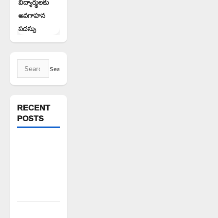
విద్యార్థులకు
అవగాహన
సదస్సు
Search
for:
RECENT
POSTS
ఘనపూర్
రిజర్వాయర్
ఆయకట్టుకు
పూర్తి స్థాయిలో
సాగునీరు
FFS యాప్