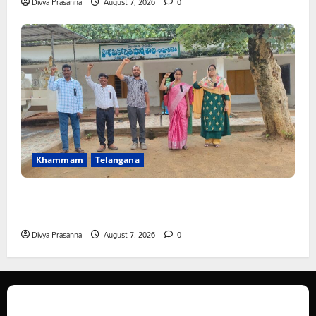
Divya Prasanna
August 7, 2026
0
Khammam
Telangana
పీఆర్సీ సమస్యల పరిష్కారానికి నల్ల బ్యాడ్జీలతో ఉపాధ్యాయుల
నిరసన”
Divya Prasanna
August 7, 2026
0