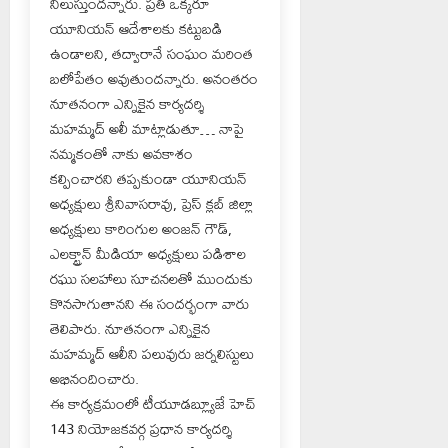
నిలుస్తుందన్నారు. ప్రతి ఒక్కరూ
యూనియన్ ఆదేశాలకు కట్టుబడి
ఉండాలని, తద్వారానే సంఘం మరింత
బలోపేతం అవుతుందన్నారు. అనంతరం
నూతనంగా ఎన్నికైన కార్యదర్శి
మహమ్మద్ అలీ మాట్లాడుతూ… నాపై
నమ్మకంతో నాకు అవకాశం
కల్పించారని తప్పకుండా యూనియన్
అధ్యక్షులు శ్రీనివాసరావు, ప్రెస్ క్లబ్ జిల్లా
అధ్యక్షులు కారింగుల అంజన్ గౌడ్,
ఎలక్ట్రాన్ మీడియా అధ్యక్షులు పడిశాల
రఘు సలహాలు సూచనలతో ముందుకు
కొనసాగుతానని ఈ సందర్భంగా వారు
తెలిపారు. నూతనంగా ఎన్నికైన
మహమ్మద్ ఆలీని పలువురు జర్నలిస్టులు
అభినందించారు.
ఈ కార్యక్రమంలో టీయూడబ్ల్యూజే హెచ్
143 నియోజకవర్గ ప్రధాన కార్యదర్శి