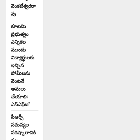
వెంకటేశ్వరరా
వు
కూటమి
ప్రభుత్వం
ఎన్నికల
ముందు
విద్యార్థులకు
ఇచ్చిన
హామీలను
వెంటనే
అమలు
చేయాలి:
ఎస్ఎఫ్ఐ”
పీఆర్సీ
సమస్యల
పరిష్కారానికి
నల్ల