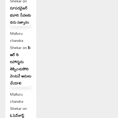
Shekar
on
సూపరవైజర్
భవాని సేవలకు
చిరు సత్కారం
Malluru
chandra
Shekar
on
పి
ఆర్ సి
రిపోర్టును
తెప్పించుకొని
వెంటనే అమలు
చేయాలి
Malluru
chandra
Shekar
on
ఓపెన్‌కాస్ట్