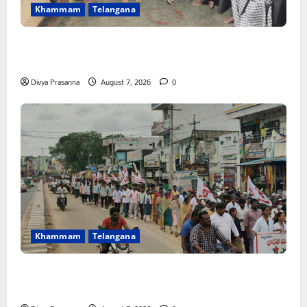
Khammam
Telangana
FFS యాప్ విధానం రద్దు చేయాలి: మోరంపూడి
వెంకటేశ్వరరావు
Divya Prasanna
August 7, 2026
0
Khammam
Telangana
కూటమి ప్రభుత్వం ఎన్నికల ముందు విద్యార్థులకు ఇచ్చిన హామీలను
వెంటనే అమలు చేయాలి: ఎస్ఎఫ్ఐ”