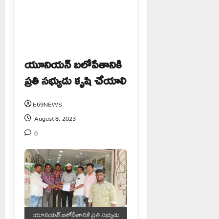
యూనియన్ బలోపేతానికి
ప్రతి సభ్యుడు కృషి చేయాలి
E69NEWS
August 8, 2023
0
యూనియన్ బలోపేతానికి ప్రతి సభ్యుడు