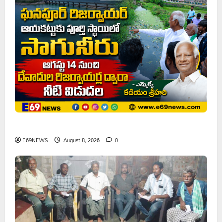
ఘనపూర్ రిజర్వాయర్ ఆయకట్టుకు పూర్తి స్థాయిలో సాగునీరు
E69NEWS
August 8, 2026
0