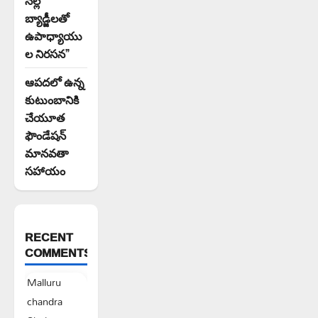
బ్యాడ్జీలతో
ఉపాధ్యాయు
ల నిరసన”
ఆపదలో ఉన్న
కుటుంబానికి
చేయూత
ఫౌండేషన్
మానవతా
సహాయం
RECENT
COMMENTS
Malluru
chandra