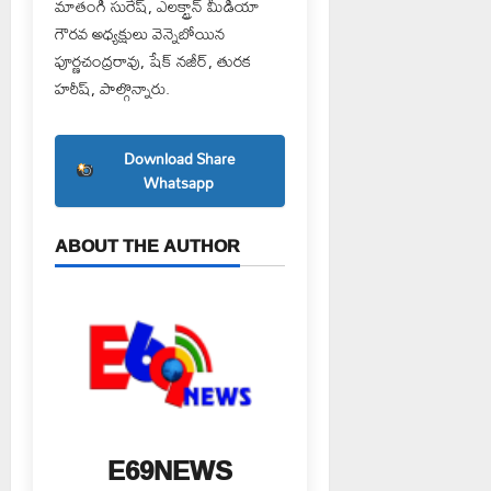
మాతంగి సురేష్, ఎలక్ట్రాన్ మీడియా
గౌరవ అధ్యక్షులు వెన్నెబోయిన
పూర్ణచంద్రరావు, షేక్ నజీర్, తురక
హరీష్, పాల్గొన్నారు.
Download Share
Whatsapp
ABOUT THE AUTHOR
E69NEWS