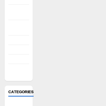
November
2022
October
2022
August 2022
July 2022
March 2022
February
2022
CATEGORIES
Anantapur