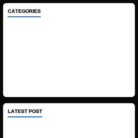
CATEGORIES
Home
Sports
Politics
Technology
Fashion
Health
LATEST POST
See latest Trump and Biden polling of America