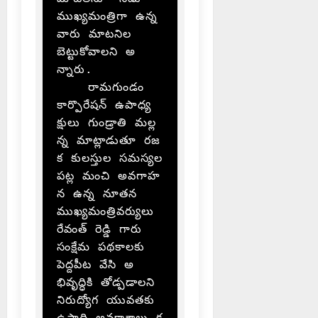
ముఖ్యమంత్రిగా ఉన్న 
వారు మాటనిల
బెట్టుకోవాలని అ
న్నారు.

    రామగుండం 
కార్పొరేషన్ ఉపాధ్య
క్షులు గుండ్రాతి మల్ల
న్న మాట్లాడుతూ రజ
క కులస్తుల సమస్యల 
పట్ల మంచి అవగాహ
న ఉన్న నూతన 
ముఖ్యమంత్రివర్యులు 
రేవంత్ రెడ్డి గారు 
సంక్షేమ పథకాలకు 
పెద్దపీట వేసి అ
భివృద్ధికి తోడ్పడాలని 
నిరుద్యోగ యువతకు 
ఉపాధి అవకాశాలు క