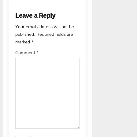
n
Leave a Reply
a
Your email address will not be
v
published.
Required fields are
marked
*
i
Comment
*
g
a
t
i
o
n