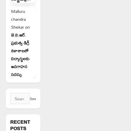
Malluru
chandra
Shekar
on
జె.వి.ఆర్.
ప్రభుత్వ డిగ్రీ
కళాశాలలో
విద్యార్థులకు
అవగాహన
సదస్సు
Search
for:
RECENT
POSTS