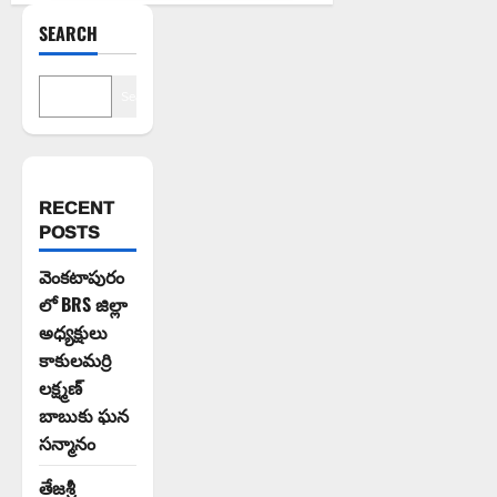
SEARCH
Search
RECENT
POSTS
వెంకటాపురం
లో BRS జిల్లా
అధ్యక్షులు
కాకులమర్రి
లక్ష్మణ్
బాబుకు ఘన
సన్మానం
తేజశ్రీ