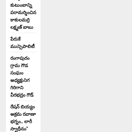
కుటుంబాన్ని
పరామర్శించిన
కాకులమర్రి
లక్ష్మణ్ బాబు
పేరుకే
మున్సిపాలిటీ
రంగాపురం
గ్రామ గౌడ
సంఘం
అధ్యక్షునిగ
గిరిగాని
వీరభద్రం గౌడ్
రేషన్ బియ్యం
అక్రమ రవాణా
భగ్నం.. లారీ
స్వాధీనం”