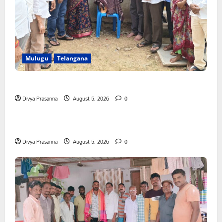
Mulugu
Telangana
తేజశ్రీ కుటుంబాన్ని పరామర్శించిన కాకులమర్రి లక్ష్మణ్ బాబు
Divya Prasanna
August 5, 2026
0
Mahabubabad
Telangana
పేరుకే మున్సిపాలిటీ
Divya Prasanna
August 5, 2026
0