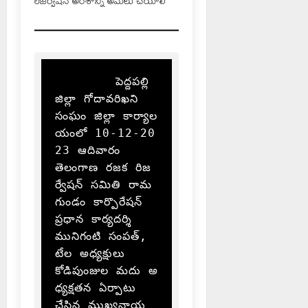
రిజర్వేషన్ అంశాన్ని అమలు చేయాలి
        పెద్దపల్లి 
జిల్లా గోదావరిఖని 
సంఘం జిల్లా కార్యాల
యంలో 10-12-20
23 ఆదివారం 
తెలంగాణ రజక రిజ
ర్వేషన్ సమితి రామ
గుండం కార్పొరేషన్  
ప్రధాన కార్యదర్శి 
మునిగంటి సంపత్,
టేల అధ్యక్షులు 
కోడిపుంజుల మదు అ
ధ్యక్షతన ఏర్పాటు 
చేసిన ముఖ్యనాయ