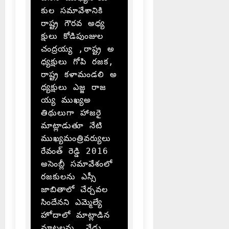
కుల సమావేశానికి 
రాష్ట్ర గౌరవ అధ్య
క్షులు కోడిపుంజుల 
చంద్రయ్య ,రాష్ట్ర అ
ధ్యక్షులు గోపి రజక,
రాష్ట్ర కళామండలి అ
ధ్యక్షులు ఎజ్జ రాజ
య్య ముఖ్యఅ
తిథులుగా హాజరై 
మాట్లాడుతూ నేటి 
ముఖ్యమంత్రివర్యులు 
రేవంత్ రెడ్డి 2016 
అసెంబ్లీ సమావేశంలో 
రజకులను ఎస్సీ 
జాబితాలో చేర్చవల
సిందేనని ఎమ్మెల్యే 
హోదాలో మాట్లాడిన 
మాటలను  నేడు 