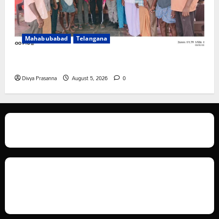
Mahabubabad
Telangana
రంగాపురం గ్రామ గౌడ సంఘం అధ్యక్షునిగ గిరిగాని వీరభద్రం గౌడ్
Divya Prasanna
August 5, 2026
0
We love WordPress and we are here to provide you with professional
looking WordPress themes so that you can take your website one step
ahead. We focus on simplicity, elegant design and clean code.