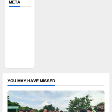
META
Register
Log in
Entries feed
Comments
feed
WordPress.org
YOU MAY HAVE MISSED