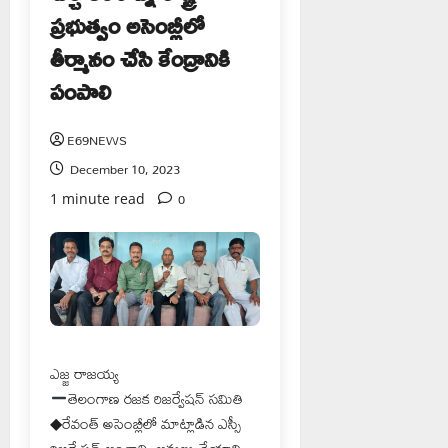
ప్రభుత్వం అసెంబ్లీలో
తీర్మానం చేసి కేంద్రానికి
పంపాలి
E69NEWS
December 10, 2023
0
1 minute read
ఎజ్జ రాజయ్య
తెలంగాణ రజక రిజర్వేషన్ సమితి
◆రేవంత్ అసెంబ్లీలో మాట్లాడిన ఎస్సీ