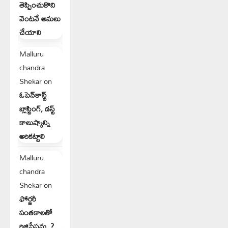
తెప్పించుకొని
వెంటనే అమలు
చేయాలి
Malluru
chandra
Shekar
on
ఓపెన్‌కాస్ట్
బ్లాస్టింగ్, డస్ట్
కాలుష్యాన్ని
అరికట్టాలి
Malluru
chandra
Shekar
on
ఫోర్జరీ
సంతకాలతో
రిజిస్ట్రేషన్లు..?