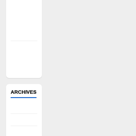
గ్రామ గౌడ
సంఘం
అధ్యక్షునిగ
గిరిగాని
వీరభద్రం గౌడ్
రేషన్ బియ్యం
అక్రమ రవాణా
భగ్నం.. లారీ
స్వాధీనం”
ARCHIVES
August 2026
July 2026
June 2026