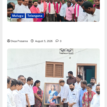
Mulugu
Telangana
వెంకటాపురంలో BRS జిల్లా అధ్యక్షులు కాకులమర్రి లక్ష్మణ్ బాబుకు
ఘన సన్మానం
Divya Prasanna
August 5, 2026
0