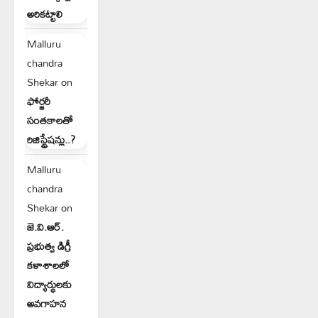
అరికట్టాలి
Malluru
chandra
Shekar
on
ఫోర్జరీ
సంతకాలతో
రిజిస్ట్రేషన్లు..?
Malluru
chandra
Shekar
on
జె.వి.ఆర్.
ప్రభుత్వ డిగ్రీ
కళాశాలలో
విద్యార్థులకు
అవగాహన