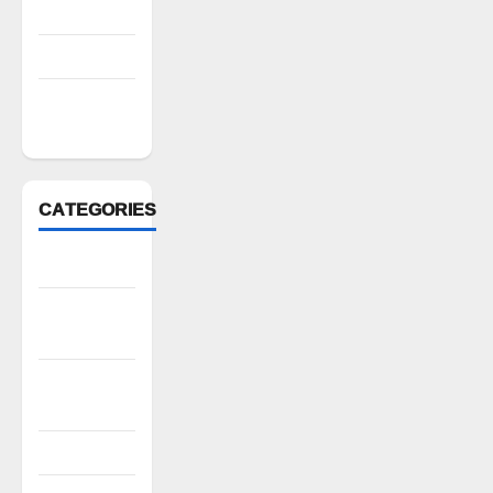
July 2022
March 2022
February
2022
CATEGORIES
Anantapur
Andhra
Pradesh
Bhadradri
Kothagudem
CableTV live