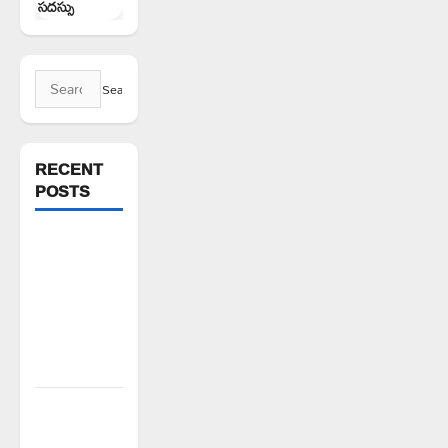
సదస్సు
Search
for:
RECENT
POSTS
వరి సాగుకు
బదులుగా
ప్రత్యామ్నాయ
పంటలపై
రైతులు దృష్టి
సారించాలి
అక్రమాలకు
అడ్డుకట్ట