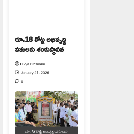
రూ.18 కోట్ల అభివృద్ధి
పనులకు శంకుస్థాపన
Divya Prasanna
January 21, 2026
0
రూ.18 కోట్ల అభివృద్ధి పనులకు