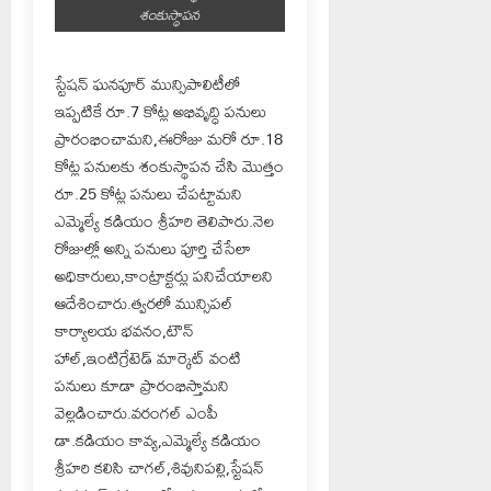
శంకుస్థాపన
స్టేషన్ ఘనపూర్ మున్సిపాలిటీలో
ఇప్పటికే రూ.7 కోట్ల అభివృద్ధి పనులు
ప్రారంభించామని,ఈరోజు మరో రూ.18
కోట్ల పనులకు శంకుస్థాపన చేసి మొత్తం
రూ.25 కోట్ల పనులు చేపట్టామని
ఎమ్మెల్యే కడియం శ్రీహరి తెలిపారు.నెల
రోజుల్లో అన్ని పనులు పూర్తి చేసేలా
అధికారులు,కాంట్రాక్టర్లు పనిచేయాలని
ఆదేశించారు.త్వరలో మున్సిపల్
కార్యాలయ భవనం,టౌన్
హాల్,ఇంటిగ్రేటెడ్ మార్కెట్ వంటి
పనులు కూడా ప్రారంభిస్తామని
వెల్లడించారు.వరంగల్ ఎంపీ
డా.కడియం కావ్య,ఎమ్మెల్యే కడియం
శ్రీహరి కలిసి చాగల్,శివునిపల్లి,స్టేషన్