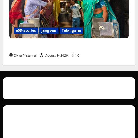
e69-stories
Jangoan
Telangana
స్వామివారికి మిశ్రమ వెండి కిరీటం
Divya Prasanna
August 9, 2026
0
We love WordPress and we are here to provide you with professional
looking WordPress themes so that you can take your website one step
ahead. We focus on simplicity, elegant design and clean code.