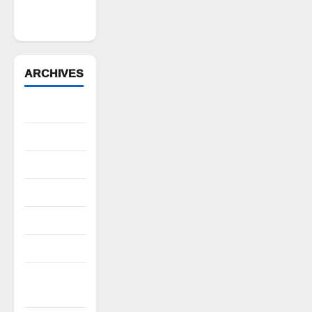
మార్కెట్
కమిటీ చైర్మన్‌
ARCHIVES
August 2026
July 2026
June 2026
May 2026
April 2026
March 2026
February
2026