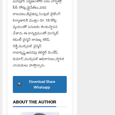
ఘనపూర్ పట్టణంలోని పలు వార్డుల్లో
సీసీ రోడ్లు,డ్రైనేజీలు,వరద
కాలువలు,డివైడర్లు,సెంట్రల్ లైటింగ్
నిర్మాణానికి మొత్తం రూ.18 కోట్ల
వ్యయంతో పనులకు శంకుస్థాపన
చేశారు.ఈ కార్యక్రమంలో మార్కెట్
కమిటీ చైర్మన్ లావణ్య శిరీష్
రెడ్డి,మున్సిపల్ చైర్మన్
రాధాకృష్ణ,అదనపు కలెక్టర్ పింకేష్
కుమార్,మున్సిపల్ అధికారులు,స్థానిక
నాయకులు పాల్గొన్నారు.
Download Share
Whatsapp
ABOUT THE AUTHOR