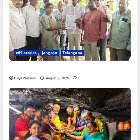
e69-stories
Jangoan
Telangana
చేయూత పెన్షన్ దరఖాస్తు కేంద్రం ప్రారంభం
Divya Prasanna
August 9, 2026
0