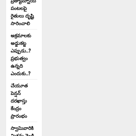
ప్రత్యామ్నాయ
పంటలపై
రైతులు దృష్టి
సారించాలి
అక్రమాలకు
అడ్డుకట్ట
ఎప్పుడు..?
ప్రభుత్వం
ఉన్నది
ఎందుకు..?
చేయూత
పెన్షన్
దరఖాస్తు
కేంద్రం
ప్రారంభం
స్వామివారికి
మిశ్రమ వెండి