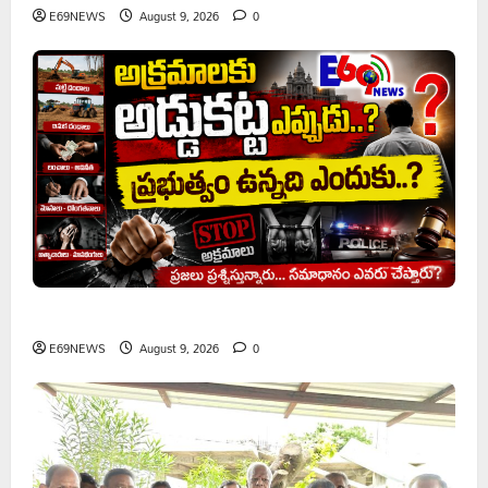
E69NEWS
August 9, 2026
0
అక్రమాలకు అడ్డుకట్ట ఎప్పుడు..? ప్రభుత్వం ఉన్నది ఎందుకు..?
E69NEWS
August 9, 2026
0