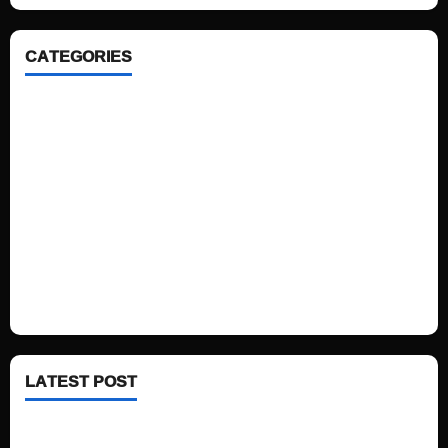
CATEGORIES
Home
Sports
Politics
Technology
Fashion
Health
LATEST POST
See latest Trump and Biden polling of America