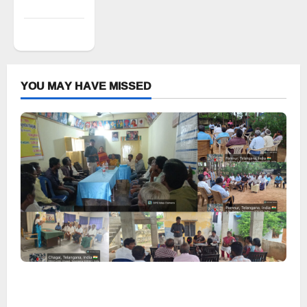
feed
WordPress.org
YOU MAY HAVE MISSED
వరి సాగుకు బదులుగా ప్రత్యామ్నాయ పంటలపై రైతులు దృష్టి
సారించాలి