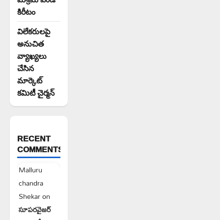
కిరీటం
విలేకరులపై
అనుచిత
వ్యాఖ్యలు
చేసిన
మార్కెట్
కమిటీ చైర్మన్‌
RECENT
COMMENTS
Malluru
chandra
Shekar
on
సూపరవైజర్