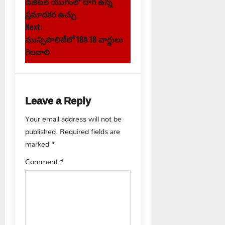
డిజిటల్ యుగంలో దాగి ఉన్న
o
ప్రమాదకర ఉచ్చు
s
Next:
మున్సిపాలిటీలో 18కి 18 వార్డులు
t
గెలవాలి
n
a
Leave a Reply
v
Your email address will not be
published.
Required fields are
i
marked
*
g
Comment
*
a
t
i