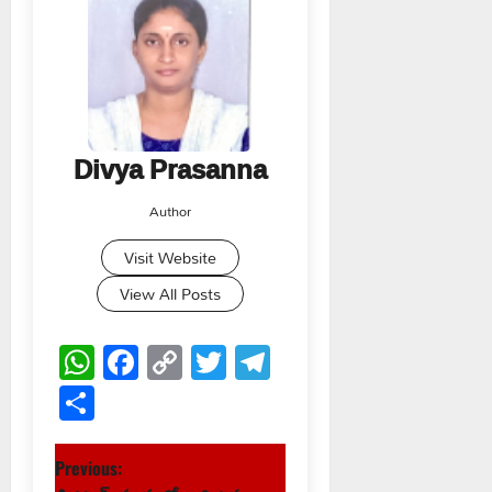
Divya Prasanna
Author
Visit Website
View All Posts
WhatsApp
Facebook
Copy
Twitter
Telegram
Link
Share
P
Previous: