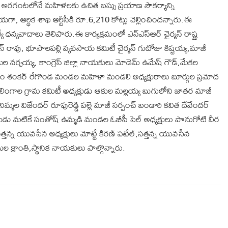
్చిన అరగంటలోనే మహిళలకు ఉచిత బస్సు ప్రయాణ సౌకర్యాన్ని
యగా, ఆర్థిక శాఖ ఆర్టీసీకి రూ.6,210 కోట్లు చెల్లించిందన్నారు.ఈ
్యే ధన్యవాదాలు తెలిపారు.ఈ కార్యక్రమంలో ఎన్ఎస్ఆర్ చైర్మన్ రాష్ట్ర
జన్ రావు, భూపాలపల్లి వ్యవసాయ కమిటీ చైర్మన్ గుటోజు కిష్టయ్య,మాజీ
్పకాయల నర్సయ్య, కాంగ్రెస్ జిల్లా నాయకులు మోడెమ్ ఉమేష్ గౌడ్,మేకల
ట్టెం శంకర్ రేగొండ మండల మహిళా మండలి అధ్యక్షురాలు బూర్గుల ప్రమోద
ెడ్డి లింగాల గ్రామ కమిటీ అధ్యక్షుడు ఆకుల మల్లయ్య బుగులోని జాతర మాజీ
నిమ్మల విజేందర్ రూపురెడ్డి పల్లె మాజీ సర్పంచ్ బండారి కవిత దేవేందర్
డు మటికే సంతోష్ ఉమ్మడి మండల ఓబీసీ సెల్ అధ్యక్షులు పొనుగోటి వీర
సత్తన్న యువసేన అధ్యక్షులు మోట్టే కిరణ్ పటేల్,సత్తన్న యువసేన
ల క్రాంతి,స్థానిక నాయకులు పాల్గొన్నారు.