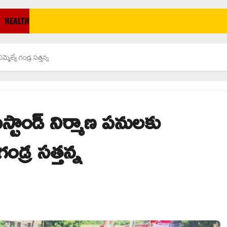
HEALTH
ెల్యే గండ్ర సత్తన్న
్టాండ్ నిర్మాణ పనులకు
ండ్ర సత్తన్న