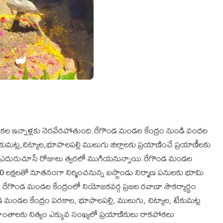
జల కల ఇన్నాళ్లకు నెరవేరపోతుంది.రేగొండ మండల కేంద్రం నుండి వందల
్ల,చిట్యాల,భూపాలపల్లి ములుగు జిల్లాలకు ప్రయాణించే ప్రయాణీలకు
సం ఎదురుచూసే రోజులు త్వరలో ముగియనున్నాయి.రేగొండ మండల
70 లక్షలతో నూతనంగా నిర్మించనున్న బస్టాండు నిర్మాణ పనులకు భూమి
రేగొండ మండల కేంద్రంలో నియోజకవర్గ ప్రజల రవాణా సౌకర్యార్థం
మండల కేంద్రం పరకాల, భూపాలపల్లి, ములుగు, చిట్యాల, టేకుమట్ల
్రాంతాలకు నిత్యం ఎక్కువ సంఖ్యలో ప్రయాణికులు రాకపోకలు