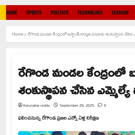
HOME
SPORTS
POLITICS
TECHNOLOGY
FASHION
Home
రేగొండ మండల కేంద్రంలో బస్టాండ్ నిర్మాణ పనులకు శంకుస్థాపన చేసిన ఎమ్మ
రేగొండ మండల కేంద్రంలో బస
శంకుస్థాపన చేసిన ఎమ్మెల్యే గ
Karunakar reddy
September 29, 2025
0
ఫలించనున్న రేగొండ ప్రజల ఎన్నో ఏళ్ల నిరీక్షణ