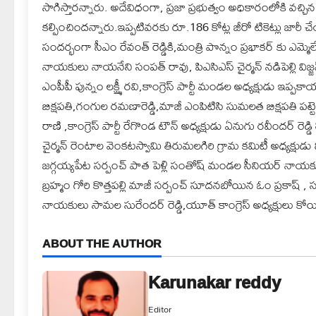
సాగిస్తారన్నారు. అదేవిధంగా, ప్రజా ప్రభుత్వం అధికారంలోకి వచ
కల్పించిందన్నారు.ఇప్పటివరకు రూ.186 కోట్ల జీరో టికెట్లు జారీ చే
సందర్భంగా సీఎం రేవంత్ రెడ్డికి,మంత్రి పొన్నం ప్రభాకర్ కు ఎమ్మెల
నాయకులు నాయనేని సంపత్ రావు, పిఎసిఎస్ చైర్మన్ నడిపెల్లి విజ్
ఎంపీపీ పున్నం లక్ష్మీ రవి,కాంగ్రెస్ పార్టీ మండల అధ్యక్షుడు ఇప
బిక్షపతి,గంగుల రమణారెడ్డి,మాజీ ఎంపిటిసి సుమలత బిక్షపతి ప
రాణి ,కాంగ్రెస్ పార్టీ రేగొండ టౌన్ అధ్యక్షుడు ఏనుగు రవీందర్ ర
చైర్మన్ రెంటాల వెంకటస్వామి తిరుమలగిరి గ్రామ కమిటీ అధ్యక్షుడు 
జగ్గయ్యపేట సర్పంచ్ పాత పెళ్లి సంతోష్ మండల సీనియర్ నాయకు
బ్రహ్మం గోరి కొత్తపల్లి మాజీ సర్పంచ్ సూదనబోయిన ఓం ప్రకాష్ , 
నాయకులు సామల సురేందర్ రెడ్డి,యూత్ కాంగ్రెస్ అధ్యక్షులు కోయి
ABOUT THE AUTHOR
Karunakar reddy
Editor