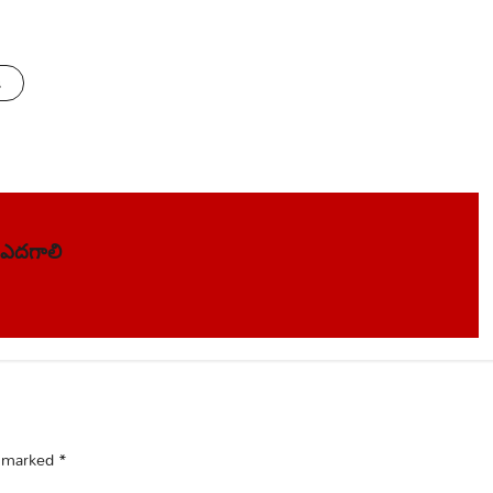
s
 ఎదగాలి
e marked
*