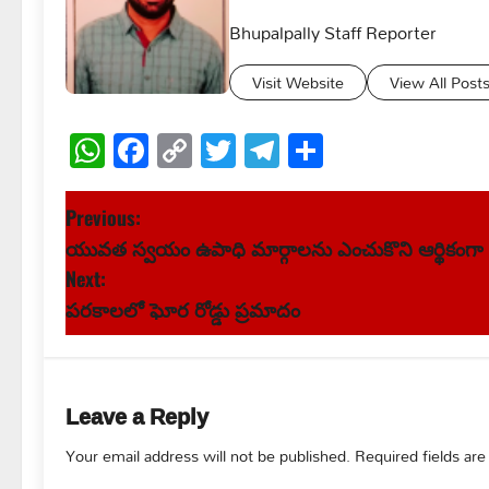
Bhupalpally Staff Reporter
Visit Website
View All Post
WhatsApp
Facebook
Copy
Twitter
Telegram
Share
Link
P
Previous:
యువత స్వయం ఉపాధి మార్గాలను ఎంచుకొని ఆర్థికంగా
o
Next:
s
పరకాలలో ఘోర రోడ్డు ప్రమాదం
t
n
Leave a Reply
a
Your email address will not be published.
Required fields ar