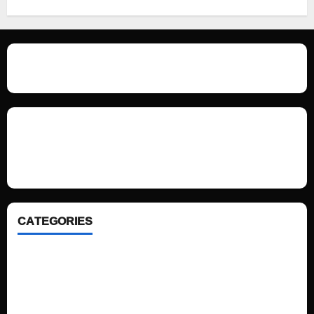
We love WordPress and we are here to provide you with professional
looking WordPress themes so that you can take your website one step
ahead. We focus on simplicity, elegant design and clean code.
CATEGORIES
Home
Sports
Politics