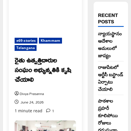
RECENT
POSTS
న్యాయస్థానం
ఆదేశాల
e69-stories
Khammam
అమలులో
Telangana
జాప్యం
రైతు ఉత్పత్తిదారుల
సంఘం అభ్యున్నతికి కృషి
రాజుపేటలో
ఆర్టీసీ బస్టాండ్
చేయాలి
ఏర్పాటు
చేయాలి
Divya Prasanna
పాఠశాల
June 24, 2026
ప్రహరీ
1
1 minute read
కూలిపోయి
రోజులు
గడుస్తున్నా