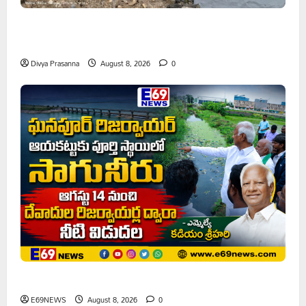
పాఠశాల ప్రహరీ కూలిపోయి రోజులు గడుస్తున్నా పట్టించుకోని
అధికారులు!
Divya Prasanna
August 8, 2026
0
ఘనపూర్ రిజర్వాయర్ ఆయకట్టుకు పూర్తి స్థాయిలో సాగునీరు
E69NEWS
August 8, 2026
0