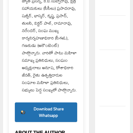
జ్యోతి ప్రసన్న, కె.వి.సుబ్బారావు, క్షేత్ర
అమలులో
సహాయకులు (సీసీలు) ప్రసాదరావు,
జాప్యం
షబ్బీర్, భాస్కర్, కృష్ణ, ప్రసాద్,
రాజుపేటలో
తులసి, విక్టర్ పాల్, రామారావు,
ఆర్టీసీ బస్టాండ్
నరేందర్, సంఘ ముఖ్య
ఏర్పాటు
కార్యనిర్వహణాధికారి (సీఈఓ),
చేయాలి
గణకుడు (అకౌంటెంట్‌)
పాల్గొన్నారు. వారితో పాటు మహిళా
పాఠశాల
సమాఖ్య ప్రతినిధులు, సంఘం
ప్రహరీ
అధ్యక్షురాలు అనూష, కోశాధికారి
కూలిపోయి
జీనత్, రైతు ఉత్పత్తిదారుల
రోజులు
సంఘాల మహిళా ప్రతినిధులు,
గడుస్తున్నా
సభ్యులు పెద్ద సంఖ్యలో పాల్గొన్నారు.
పట్టించుకోని
అధికారులు!
Download Share
ఘనపూర్
Whatsapp
రిజర్వాయర్
ఆయకట్టుకు
ABOUT THE AUTHOR