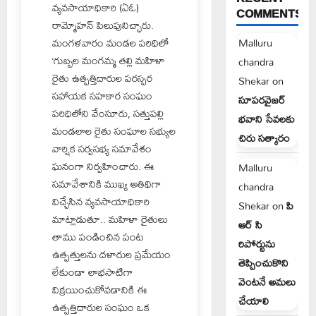
వ్యవసాయాధికారి (ఏఓ)
COMMENTS
రామ్మోహన్‌ పిలుపునిచ్చారు.
Malluru
మంగళవారం మండల పరిధిలో
‘గుబ్బల మంగమ్మ తల్లి మహిళా
chandra
రైతు ఉత్పత్తిదారుల పరస్పర
Shekar
on
సహాయక సహకార సంఘం
సూపరవైజర్
పరిధిలోని వేంసూరు, సత్తుపల్లి
భవాని సేవలకు
మండలాల రైతు సంఘాల సభ్యుల
చిరు సత్కారం
వార్షిక సర్వసభ్య సమావేశం
ఘనంగా నిర్వహించారు. ఈ
Malluru
సమావేశానికి ముఖ్య అతిథిగా
chandra
విచ్చేసిన వ్యవసాయాధికారి
Shekar
on
పి
మాట్లాడుతూ.. మహిళా రైతులు
ఆర్ సి
తాము పండించిన పంట
రిపోర్టును
ఉత్పత్తులను దళారుల ప్రమేయం
తెప్పించుకొని
లేకుండా లాభసాటిగా
వెంటనే అమలు
విక్రయించుకోవడానికి ఈ
చేయాలి
ఉత్పత్తిదారుల సంఘం ఒక