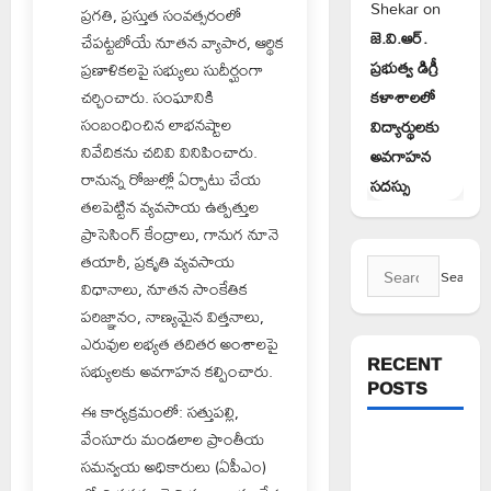
Shekar
on
ప్రగతి, ప్రస్తుత సంవత్సరంలో
జె.వి.ఆర్.
చేపట్టబోయే నూతన వ్యాపార, ఆర్థిక
ప్రభుత్వ డిగ్రీ
ప్రణాళికలపై సభ్యులు సుదీర్ఘంగా
కళాశాలలో
చర్చించారు. సంఘానికి
సంబంధించిన లాభనష్టాల
విద్యార్థులకు
నివేదికను చదివి వినిపించారు.
అవగాహన
రానున్న రోజుల్లో ఏర్పాటు చేయ
సదస్సు
తలపెట్టిన వ్యవసాయ ఉత్పత్తుల
ప్రాసెసింగ్‌ కేంద్రాలు, గానుగ నూనె
తయారీ, ప్రకృతి వ్యవసాయ
Search
విధానాలు, నూతన సాంకేతిక
for:
పరిజ్ఞానం, నాణ్యమైన విత్తనాలు,
ఎరువుల లభ్యత తదితర అంశాలపై
RECENT
సభ్యులకు అవగాహన కల్పించారు.
POSTS
ఈ కార్యక్రమంలో: సత్తుపల్లి,
వేంసూరు మండలాల ప్రాంతీయ
న్యాయస్థానం
సమన్వయ అధికారులు (ఏపీఎం)
ఆదేశాల