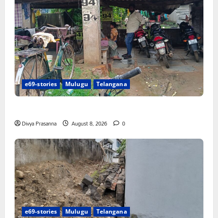
e69-stories
Mulugu
Telangana
రాజుపేటలో ఆర్టీసీ బస్టాండ్ ఏర్పాటు చేయాలి
Divya Prasanna
August 8, 2026
0
e69-stories
Mulugu
Telangana