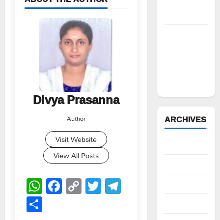
పూర్తి స్థాయిలో
సాగునీరు
FFS యాప్
విధానం రద్దు
చేయాలి:
మోరంపూడి
వెంకటేశ్వరరావు
Divya Prasanna
ARCHIVES
Author
Visit Website
August 2026
View All Posts
July 2026
WhatsApp
Facebook
Copy
Twitter
Telegram
June 2026
Link
Share
May 2026