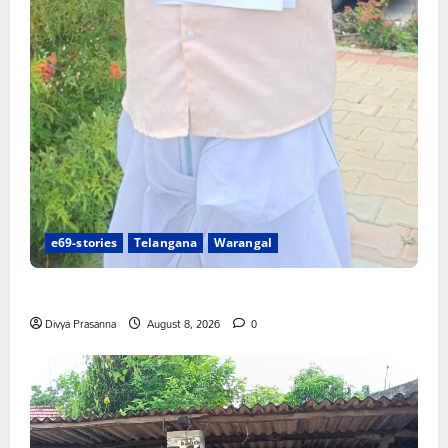
e69-stories
Telangana
Warangal
న్యాయస్థానం ఆదేశాల అమలులో జాప్యం
Divya Prasanna
August 8, 2026
0