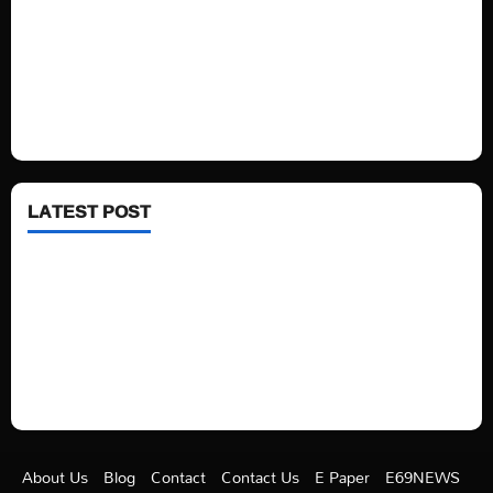
Technology
Fashion
Health
LATEST POST
See latest Trump and Biden polling of America
Electric trains in Ukrainian cities
A volcano is erupting again in Japan
A healthy diet is always better than dieting.
About Us
Blog
Contact
Contact Us
E Paper
E69NEWS