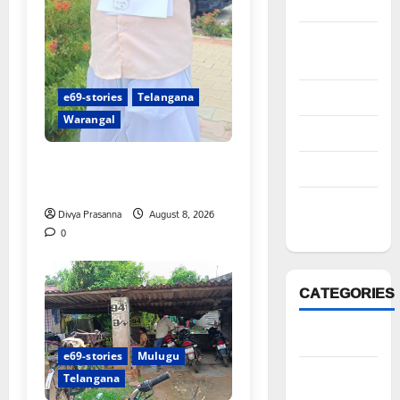
2022
October
2022
August 2022
e69-stories
Telangana
Warangal
July 2022
న్యాయస్థానం ఆదేశాల అమలులో
March 2022
జాప్యం
February
Divya Prasanna
August 8, 2026
2022
0
CATEGORIES
Anantapur
e69-stories
Mulugu
Andhra
Telangana
Pradesh