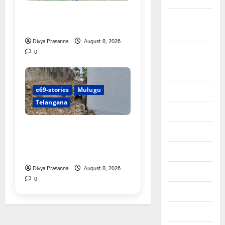
రాజుపేటలో ఆర్టీసీ బస్టాండ్ ఏర్పాటు
Bhadradri
చేయాలి
Kothagudem
Divya Prasanna
August 8, 2026
CableTV live
0
City
Covid
e69-stories
Mulugu
Telangana
Culture
పాఠశాల ప్రహరీ కూలిపోయి
e69-stories
రోజులు గడుస్తున్నా పట్టించుకోని
అధికారులు!
Editor's Pick
Divya Prasanna
August 8, 2026
Events
0
Fashion
Featured