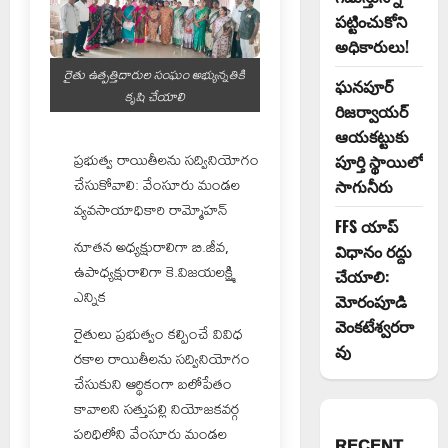
పట్టించుకోని
అధికారులు!
రైతు ఉత్పత్తిదారుల సంఘం అభ్యున్నతికి
ఘనపూర్
కృషి చేయాలి
రిజర్వాయర్
ఆయకట్టుకు
ప్రభుత్వ రాయితీలను సద్వినియోగం
పూర్తి స్థాయిలో
చేసుకోవాలి: వేంసూరు మండల
సాగునీరు
వ్యవసాయాధికారి రామ్మోహన్‌
FFS యాప్
నూతన అధ్యక్షురాలిగా బి.జీవ,
విధానం రద్దు
ఉపాధ్యక్షురాలిగా కె.విజయలక్ష్మి
చేయాలి:
ఎన్నిక
మోరంపూడి
వెంకటేశ్వరరా
రైతులు ప్రభుత్వం కల్పించే వివిధ
వు
రకాల రాయితీలను సద్వినియోగం
చేసుకుని ఆర్థికంగా బలోపేతం
కావాలని సత్తుపల్లి నియోజకవర్గ
పరిధిలోని వేంసూరు మండల
RECENT