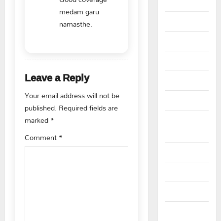
t
August 2025
medam garu
i
July 2025
namasthe.
o
June 2025
REPLY
n
May 2025
Leave a Reply
April 2025
Your email address will not be
March 2025
published.
Required fields are
marked
*
September
2024
Comment
*
August 2024
July 2024
June 2024
May 2024