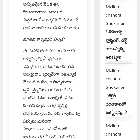
అద్భుతమైన వేదిక అని
Malluru
కొనియాడారు. ఆధునిక
chandra
పద్ధతులలో మార్కెటింగ్ రంగంలో
Shekar
on
రాణించాలని ఆయన సూచించారు.
ఓపెన్‌కాస్ట్
నూతన కార్యవర్గం ఎన్నిక:
బ్లాస్టింగ్, డస్ట్
కాలుష్యాన్ని
ఈ మహాసభలో సంఘం నూతన
అరికట్టాలి
కార్యవర్గాన్ని ఏకగ్రీవంగా
ఎన్నుకున్నారు. సంఘం నూతన
Malluru
అధ్యక్షురాలి (చైర్మన్‌)గా సత్తుపల్లికి
chandra
చెందిన బి.జీవ, ఉపాధ్యక్షురాలి
Shekar
on
(వైస్‌ చైర్మన్‌)గా కందుకూరుకు
ఫోర్జరీ
చెందిన కె.విజయలక్ష్మితో పాటు
సంతకాలతో
నూతన దర్శకులు (డైరెక్టర్లు)
రిజిస్ట్రేషన్లు..?
ఎన్నికయ్యారు. నూతన కార్యవర్గాన్ని
సభ్యులు ఘనంగా
Malluru
సత్కరించారు.సమావేశంలో
chandra
భాగంగా గత ఏడాది సాధించిన