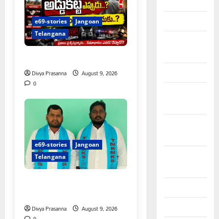
April 2023
March 2023
e69-stories
Jangoan
Telangana
February
2023
అక్రమాలకు అడ్డుకట్ట ఎప్పుడు..?
January 2023
Divya Prasanna
August 9, 2026
0
December
2022
November
2022
e69-stories
Jangoan
October
Telangana
2022
నేటి జైల్‌భరో కార్యక్రమానికి
August 2022
మత్స్యకారుల సంపూర్ణ మద్దతు
July 2022
Divya Prasanna
August 9, 2026