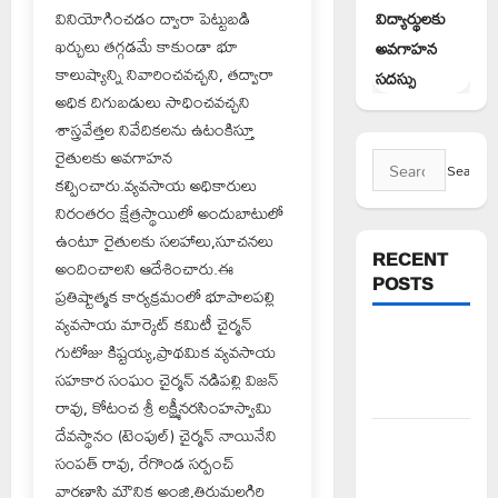
విద్యార్థులకు
వినియోగించడం ద్వారా పెట్టుబడి
ఖర్చులు తగ్గడమే కాకుండా భూ
అవగాహన
కాలుష్యాన్ని నివారించవచ్చని, తద్వారా
సదస్సు
అధిక దిగుబడులు సాధించవచ్చని
శాస్త్రవేత్తల నివేదికలను ఉటంకిస్తూ
రైతులకు అవగాహన
Search
కల్పించారు.వ్యవసాయ అధికారులు
for:
నిరంతరం క్షేత్రస్థాయిలో అందుబాటులో
ఉంటూ రైతులకు సలహాలు,సూచనలు
RECENT
అందించాలని ఆదేశించారు.ఈ
POSTS
ప్రతిష్టాత్మక కార్యక్రమంలో భూపాలపల్లి
వ్యవసాయ మార్కెట్ కమిటీ చైర్మన్
ప్రజాస్వామ్యంలో
గుటోజు కిష్టయ్య,ప్రాథమిక వ్యవసాయ
ప్రజలే
సహకార సంఘం చైర్మన్ నడిపల్లి విజన్
యజమానులు
రావు, కోటంచ శ్రీ లక్ష్మీనరసింహస్వామి
దేవస్థానం (టెంపుల్) చైర్మన్ నాయినేని
అక్రమాలకు
సంపత్ రావు, రేగొండ సర్పంచ్
అడ్డుకట్ట
వారణాసి మౌనిక అంజి,తిరుమలగిరి
ఎప్పుడు..?