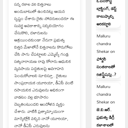
ఓపెన్‌కాస్ట్
సన్న రకాల వరి విత్తనాలు
బ్లాస్టింగ్, డస్ట్
అందుబాటులో ఉంచినట్లు ఆయన
కాలుష్యాన్ని
స్పష్టం చేశారు.రైతు సోదరులందరూ ఈ
అరికట్టాలి
సువర్ణ అవకాశాన్ని సద్వినియోగం
చేసుకొని, దళారులను
Malluru
ఆశ్రయించకుండా నేరుగా ప్రభుత్వ
chandra
విత్తన మేళాలోనే విత్తనాలను కొనుగోలు
Shekar
on
చేసి సాగు చేపట్టాలని ఎమ్మెల్యే గండ్ర
ఫోర్జరీ
సత్యనారాయణ రావు కోరారు.ఆధునిక
సంతకాలతో
వ్యవసాయ పద్ధతులపై అవగాహన
రిజిస్ట్రేషన్లు..?
పెంచుకోవాలని సూచిస్తూ.. రైతులు
సాంప్రదాయక యూరియా, డీఏపీ వంటి
Malluru
రసాయనిక ఎరువులను అధికంగా
chandra
వాడటం వల్ల భూసారం
Shekar
on
దెబ్బతింటుందని ఆందోళన వ్యక్తం
జె.వి.ఆర్.
చేశారు. వాటికి ప్రత్యామ్నాయంగా
ప్రభుత్వ డిగ్రీ
మార్కెట్లోకి వచ్చిన నానో యూరియా,
కళాశాలలో
నానో డీఏపీ ఎరువులను