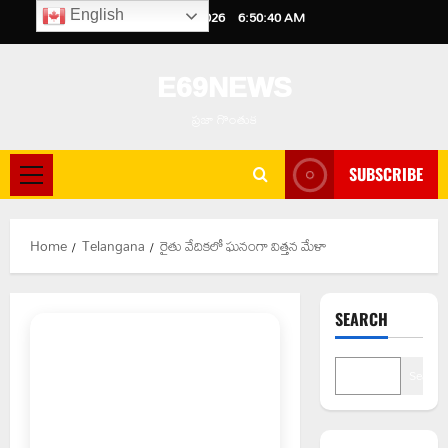
Skip
August 10, 2026
6:50:41 AM
English
to
content
E69NEWS
ప్రజా గొంతుక
SUBSCRIBE
Primary
Menu
Home
Telangana
రైతు వేదికలో ఘనంగా విత్తన మేళా
SEARCH
Search