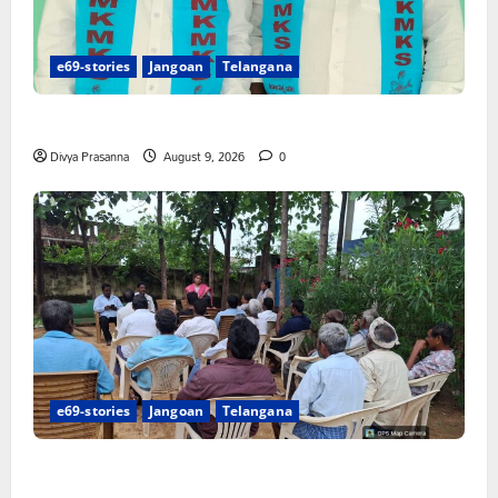
e69-stories
Jangoan
Telangana
నేటి జైల్‌భరో కార్యక్రమానికి మత్స్యకారుల సంపూర్ణ మద్దతు
Divya Prasanna
August 9, 2026
0
e69-stories
Jangoan
Telangana
వరి సాగుకు బదులుగా ప్రత్యామ్నాయ పంటలపై రైతులు దృష్టి
సారించాలి