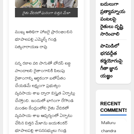
బదులుగా
ప్రత్యామ్నాయ
రైతు వేదికలో ఘనంగా విత్తన మేళా
పంటలపై
రైతులు దృష్టి
ముఖ్య అతిథిగా హాజరై ప్రారంభించిన
సారించాలి
భూపాలపల్లి ఎమ్మెల్యే గండ్ర
పామిడిలో
సత్యనారాయణ రావు
భగవద్గీత
కర్మయోగంపై
సన్న రకాల వరి సాగుతో బోనస్ లబ్ధి
గీతా జ్ఞాన
పొందాలని రైతాంగానికి పిలుపు
యజ్ఞం
రైతాంగాన్ని ఆర్థికంగా బలోపేతం
చేయడమే లక్ష్యంగా ప్రభుత్వం
వ్యవసాయ శాఖ ద్వారా విస్తృత ఏర్పాట్లు
చేస్తోంది. ఇందులో భాగంగా రేగొండ
RECENT
మండల కేంద్రంలోని రైతు వేదికలో
COMMENTS
వ్యవసాయ శాఖ ఆధ్వర్యంలో ఏర్పాటు
Malluru
చేసిన విత్తన మేళాను జయశంకర్
భూపాలపల్లి శాసనసభ్యులు గండ్ర
chandra