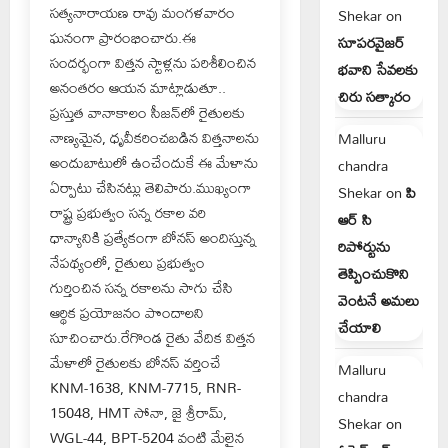
సత్యనారాయణ రావు మంగళవారం
Shekar
on
ఘనంగా ప్రారంభించారు.ఈ
సూపరవైజర్
సందర్భంగా విత్తన స్టాళ్లను పరిశీలించిన
భవాని సేవలకు
అనంతరం ఆయన మాట్లాడుతూ..
చిరు సత్కారం
ప్రస్తుత వానాకాలం సీజన్‌లో రైతులకు
నాణ్యమైన, ధృవీకరించబడిన విత్తనాలను
Malluru
అందుబాటులో ఉంచేందుకే ఈ మేళాను
chandra
ఏర్పాటు చేసినట్లు తెలిపారు.ముఖ్యంగా
Shekar
on
పి
రాష్ట్ర ప్రభుత్వం సన్న రకాల వరి
ఆర్ సి
ధాన్యానికి ప్రత్యేకంగా బోనస్ అందిస్తున్న
రిపోర్టును
నేపథ్యంలో, రైతులు ప్రభుత్వం
తెప్పించుకొని
గుర్తించిన సన్న రకాలను సాగు చేసి
వెంటనే అమలు
ఆర్థిక ప్రయోజనం పొందాలని
చేయాలి
సూచించారు.రేగొండ రైతు వేదిక విత్తన
మేళాలో రైతులకు బోనస్ వర్తించే
Malluru
KNM-1638, KNM-7715, RNR-
chandra
15048, HMT సోనా, జై శ్రీరామ్,
Shekar
on
WGL-44, BPT-5204 వంటి మేలైన