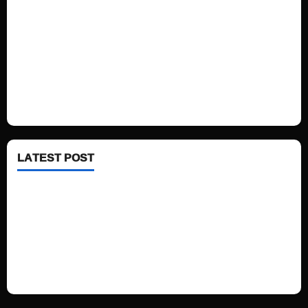
Politics
Technology
Fashion
Health
LATEST POST
See latest Trump and Biden polling of America
Electric trains in Ukrainian cities
A volcano is erupting again in Japan
A healthy diet is always better than dieting.