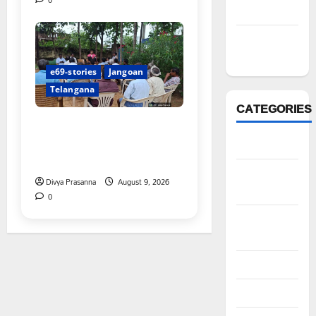
0
March 2022
February
2022
e69-stories
Jangoan
Telangana
CATEGORIES
వరి సాగుకు బదులుగా
ప్రత్యామ్నాయ పంటలపై రైతులు
Anantapur
దృష్టి సారించాలి
Andhra
Divya Prasanna
August 9, 2026
Pradesh
0
Bhadradri
Kothagudem
CableTV live
City