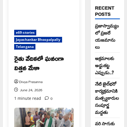
RECENT
POSTS
ప్రజాస్వామ్యం
లో ప్రజలే
e69-stories
యజమాను
Jayashankar Bhoopalpally
లు
Telangana
రైతు వేదికలో ఘనంగా
అక్రమాలకు
విత్తన మేళా
అడ్డుకట్ట
ఎప్పుడు..?
Divya Prasanna
నేటి జైల్‌భరో
June 24, 2026
కార్యక్రమానికి
మత్స్యకారుల
0
1 minute read
సంపూర్ణ
మద్దతు
వరి సాగుకు