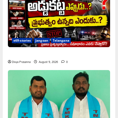
e69-stories
Jangoan
Telangana
అక్రమాలకు అడ్డుకట్ట ఎప్పుడు..?
Divya Prasanna
August 9, 2026
0