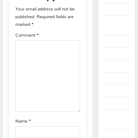
v
Your email address will not be
March 2025
published.
Required fields are
i
September
marked
*
2024
g
Comment
*
August 2024
a
July 2024
t
June 2024
i
May 2024
o
April 2024
n
March 2024
February
Name
*
2024
January 2024