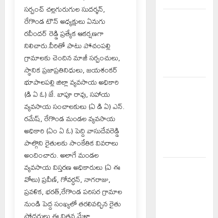
సర్పంచ్ చల్లగురుగుల సుదర్శన్,
నేటి జైల్‌భరో
రేగొండ టౌన్ అధ్యక్షులు ఏనుగు
కార్యక్రమానికి
రవీందర్ రెడ్డి ప్రత్యేక ఆకర్షణగా
మత్స్యకారుల
నిలిచారు.వీరితో పాటు పోచంపల్లి
సంపూర్ణ
గ్రామాలకు చెందిన మాజీ సర్పంచులు,
మద్దతు
స్థానిక ప్రజాప్రతినిధులు, జయశంకర్
భూపాలపల్లి జిల్లా వ్యవసాయ అధికారి
వరి సాగుకు
(డి ఏ ఓ) జే. బాపూ రావు, సహాయ
బదులుగా
వ్యవసాయ సంచాలకులు (ఏ డి ఏ) ఎన్.
ప్రత్యామ్నాయ
రమేష్, రేగొండ మండల వ్యవసాయ
పంటలపై
అధికారి (ఏం ఏ ఓ) పెద్ది వాసుదేవరెడ్డి
రైతులు దృష్టి
పాల్గొని రైతులకు సాంకేతిక వివరాలు
సారించాలి
అందించారు. అలాగే మండల
వ్యవసాయ విస్తరణ అధికారులు (ఏ ఈ
పామిడిలో
వోలు) ప్రవీణ్, గోవర్ధన్, నాగరాజు,
భగవద్గీత
ప్రవళిక, భరత్,రేగొండ పరిసర గ్రామాల
కర్మయోగంపై
నుండి పెద్ద సంఖ్యలో తరలివచ్చిన రైతు
గీతా జ్ఞాన
సోదరులు ఈ విత్తన మేళా
యజ్ఞం