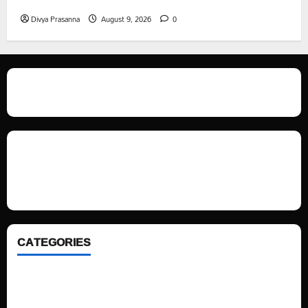
Divya Prasanna
August 9, 2026
0
We love WordPress and we are here to provide you with professional
looking WordPress themes so that you can take your website one step
ahead. We focus on simplicity, elegant design and clean code.
CATEGORIES
Home
Sports