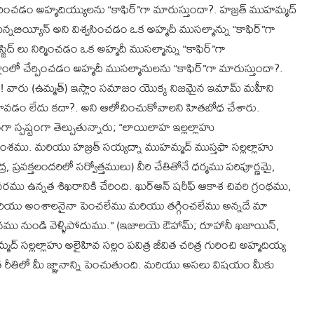
ంచడం అహ్మదియ్యులను “కాఫిర్”గా మారుస్తుందా?. హజ్రత్ ముహమ్మద్
నబియ్యీన్ అని విశ్వసించడం ఒక అహ్మదీ ముసల్మాన్ను “కాఫిర్”గా
ద్ లు నిర్మించడం ఒక అహ్మదీ ముసల్మాన్ను “కాఫిర్”గా
లాంలో చేర్పించడం అహ్మదీ ముసల్మానులను “కాఫిర్”గా మారుస్తుందా?.
ా! వారు (ఉమ్మత్) ఇస్లాం సమాజం యొక్క నిజమైన ఇమామ్ మహీని
ైతే కావడం లేదు కదా?. అని ఆలోచించుకోవాలని హితబోధ చేశారు.
స్పష్టంగా తెల్పుతున్నారు; “లాయిలాహ ఇల్లల్లాహు
ంశము. మరియు హజ్రత్ సయ్యద్నా ముహమ్మద్ ముస్తఫా సల్లల్లాహు
ర, ప్రవక్తలందరిలో సర్వోత్తములు) వీరి చేతితోనే ధర్మము పరిపూర్ణమై,
రము ఉన్నత శిఖరానికి చేరింది. ఖుర్ఆన్ షరీఫ్ ఆకాశ చివరి గ్రంథము,
లు మరియు అంశాలనైనా పెంచలేము మరియు తగ్గించలేము అన్నదే మా
ంచము నుండి వెళ్ళిపోదుము.” (ఇజాలయె ఔహామ్; రూహానీ ఖజాయిన్,
 సల్లల్లాహు అలైహివ సల్లం పవిత్ర జీవిత చరిత్ర గురించి అహ్మదియ్య
ద్భుత రీతిలో మీ జ్ఞానాన్ని పెంచుతుంది. మరియు అసలు విషయం మీకు