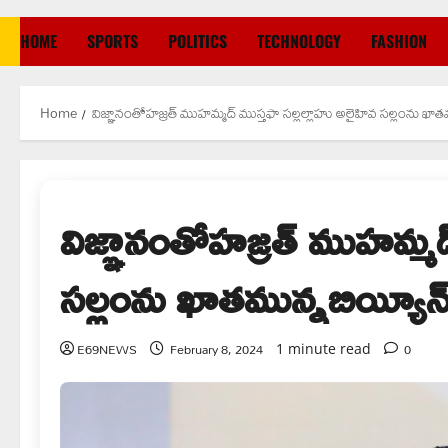
HOME
SPORTS
POLITICS
TECHNOLOGY
FASHION
Home
విజ్ఞానంతోహజ్రత్ ముహమ్మద్ ముస్తఫా సల్లల్లాహు అలైహివ సల్లంను ఖాతమున
విజ్ఞానంతోహజ్రత్ ముహమ్మద
సల్లంను ఖాతమున్నబియ్యీన్ అ
E69NEWS
February 8, 2024
0
1 minute read