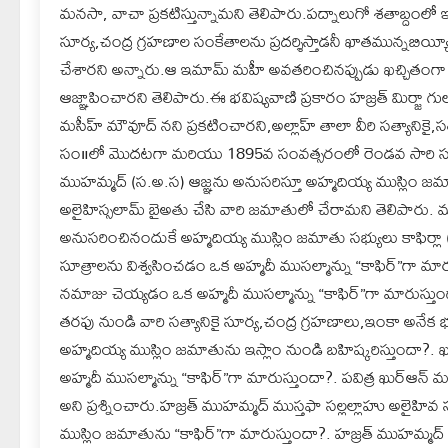
మనసా, వాచా ప్రకటిస్తున్నామని తెలిపారు.పద్నాలుగో శతాబ్దంలో 
సూర్య,చంద్ర గ్రహణాల సంకేతాలను ప్రదర్శిస్తాడనీ ఖాతమున్నబియ్య
చేశారని అన్నారు.ఆ ఇమామ్ మహీ అవతరించినప్పుడు ఖచ్చితంగా వారి
ఆజ్ఞాపించారని తెలిపారు.ఈ భవిష్యవాణి ప్రకారం హజ్రత్ మిర్జ
మసీహ్ మౌవూద్ నని ప్రకటించారని,అల్లాహ్ తాలా వీరి సత్యానికై,
సం॥లో మొదటగా మరియు 1895వ సంవత్సరంలో రెండవ సారి సూర్య,చ
ముహమ్మద్ (స.అ.స) ఆజ్ఞను అనుసరిస్తూ అహ్మదియ్య ముస్లిం జమ
అలైహిస్సలామ్ బైఅతు చేసి వారి జమాతులో చేరామని తెలిపారు. మ
అనుసరించినందుకే అహ్మదియ్య ముస్లిం జమాతు సభ్యులు కాఫిర్లా (అవ
సూత్రాలను విశ్వసించడం ఒక అహ్మదీ ముసల్మాన్ను “కాఫిర్”గా మా
నమాజు చెయ్యడం ఒక అహ్మదీ ముసల్మాన్ను “కాఫిర్”గా మారుస్తుం
తరఫు నుండి వారి సత్యానికై సూర్య,చంద్ర గ్రహణాలు,ఇంకా అనేక
అహ్మదియ్య ముస్లిం జమాతును ఇస్లాం నుండి బహిష్కరిస్తుందా?. 
అహ్మదీ ముసల్మాన్ను “కాఫిర్”గా మారుస్తుందా?. పవిత్ర ఖుర్ఆన
అని ప్రశ్నించారు.హజ్రత్ ముహమ్మద్ ముస్తఫా సల్లల్లాహు అలైహి
ముస్లిం జమాతును “కాఫిర్”గా మారుస్తుందా?. హజ్రత్ ముహమ్మద్ మ