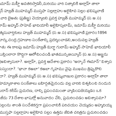
ఇమామ్ మహ్దీ అవతరిస్తాడనీ,మరియు వారి సత్యానికి అల్లాహ్ తాలా
ీన్ హజ్రత్ ముహమ్మద్ ముస్తఫా సల్లల్లాహు అలైహివ సల్లం భవిష్యవాణి
 బైఅతు (ప్రతిజ్ఞ) చెయ్యాలని ప్రవక్త హజ్రత్ ముహమ్మద్ (స.అ.స)
ా గులామ్ అహ్మద్ సాహెబ్ ఖాదియానీ అలైహిస్సలామ్, ఇమామ్ మహ్దీ మరియు
సత్యసువార్తికులు హజ్రత్ ముహమ్మద్ (స.అ.స) భవిష్యవాణి ప్రకారం1894
ంద్ర గ్రహణాల సంకేతాన్ని ప్రదర్శించాడని,అందువల్ల హజ్రత్
ాతు ఈ కాలపు ఇమామ్ హజ్రత్ మిర్జా గులామ్ అహ్మద్ సాహెబ్ ఖాదియానీ
ుస్లింలారా కొద్దిగా ఆలోచించండి ఖాతమున్నబియ్యీన్ (స.అ.స) ఆజ్ఞను
ిశ్వాసులా?. అల్లాహ్, ప్రవక్త ఆదేశాల ప్రకారం “అర్కానే ఈమాన్” విశ్వాస
రుస్తుందా?. “ఖానా కఅబా” కఅబా గృహము వైపు ముఖము త్రిప్పుకొని
దా?. హజ్రత్ ముహమ్మద్ (స.అ.స) భవిష్యవాణుల ప్రకారం అల్లాహ్ తాలా
 భూమ్యాకాశాల సంకేతాలు బహిర్గతమైనందు వల్ల వారిని విశ్వసించి నందున
ఖురాన్ కరీమ్ ప్రచురణ, దాన్ని ప్రపంచమంతా వ్యాపింపజెయ్యడం ఒక
్ మజీదు 73 దేశాల భాషల్లో అనువాదం చేసి, ప్రచురించడం అవిశ్వాసమా?
వ సల్లంను శాంతి సందేశకర్తగా ప్రపంచానికి పరిచయం చెయ్యడం అహ్మదియ్య
ుస్తఫా సల్లల్లాహు అలైహివ సల్లం ఉత్తమ జీవిత చరిత్రను ప్రచురించడం