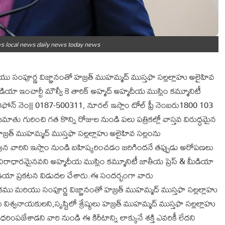
 local news daily news today news
ు సంపూర్ణ విజ్ఞానంతో హజ్రత్ ముహమ్మద్ ముస్తఫా సల్లల్లాహు అలైహివ
డియా ఇంచార్టీ మౌల్వీ కె తారిక్ అహ్మద్ అహ్మదీయ ముస్లిం కమ్మూనిటీ
ిఫోన్ నెం|| 0187-500311, నూరల్ ఇస్లాం టోల్ ఫ్రీ నెంబరు1800 103
తు గురించి గత కొన్ని రోజుల నుండి పలు పత్రికల్లో వాస్తవ విరుద్ధమైన
జ్రత్ ముహమ్మద్ ముస్తఫా సల్లల్లాహు అలైహివ సల్లంను
ావున వారిని ఇస్లాం నుండి బహిష్కరించడం జరిగిందనే తప్పుడు అరోపణలు
తవం,నిరాధారమైనవని అహ్మదీయ ముస్లిం కమ్మూనిటీ జాతీయ ప్రెస్ & మీడియా
ు మీడియా ప్రకటన విడుదల చేశారు.ఈ సందర్భంగా వారు
మకము మరియు సంపూర్ణ విజ్ఞానంతో హజ్రత్ ముహమ్మద్ ముస్తఫా సల్లల్లాహు
ిశ్వనాయకులని,సృష్టిలో శ్రేష్ఠులు హజ్రత్ ముహమ్మద్ ముస్తఫా సల్లల్లాహు
రింపజేశాడని వారి నుండి ఈ కిరీటాన్ని లాక్కునే శక్తి ఎవరికీ లేదని