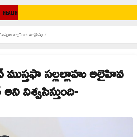
HEALTH
్నబియ్యీన్ అని విశ్వసిస్తుంది-
్ ముస్తఫా సల్లల్లాహు అలైహివ
ని విశ్వసిస్తుంది-