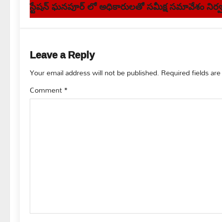
s
స్టేషన్ ఘనపూర్ లో అధికారులతో సమీక్ష సమావేశం ని
t
n
Leave a Reply
a
Your email address will not be published.
Required fields ar
v
Comment
*
i
g
a
t
i
o