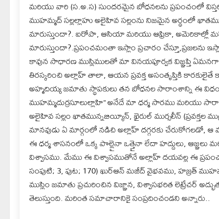
మరియు వారి (స.అ.స) సుందరమైన బోధనలను ప్రపంచంలో విస్తరి
ముహమ్మద్ సల్లల్లాహు అలైహివ సల్లంను నిజమైన అర్థంలో ఖాతమున్
మారుస్తుందా?. ఐరోపా, ఆసియా మరియు ఆఫ్రికా, అమెరికాల్లో మస్జి
మారుస్తుందా?.ప్రపంచమంతా ఇస్లాం ప్రచారం చేస్తూ,ప్రజలను ఇస్
కావున సాధారణ ముస్లిములతో మా వినయపూర్వక విజ్ఞప్తి ఏమనగ
తిరస్కరించి అల్లాహ్ తాలా, ఆయన ప్రవక్త అసంతృప్తికి కారకుల
అహ్మదియ్య జమాతు స్థాపకులు తన బోధనల సారాంశాన్ని ఈ విధంగా 
ముహమ్మదుర్రసూలుల్లాహి” అనేదే మా ధర్మ సారము మరియు సారా
అలైహివ సల్లం ఖాతమున్నబియ్యీన్, ఖైరుల్ ముర్సలీన్ (ప్రవక్తల ముద్
మానవుడు ఏ మార్గంలో నడిచి అల్లాహ్ దగ్గరకు చేరుకోగలడో, ఆ వ
ఈ ధర్మ శాసనంలో ఒక్క పొల్లైనా ఒత్తైనా లేదా హద్దులు, ఆజ్ఞ
విశ్వాసము. మేము ఈ విశ్వాసముతోనే అల్లాహ్ దయవల్ల ఈ ప్రప
సంపుటి; 3, పుట; 170) ఖుర్ఆన్ మజీద్ వైభవము, హజ్రత్ ముహమ్మద్
ముస్లిం జమాతు ప్రచురించిన విజ్ఞాన, విశ్వాసభరిత లెట్రేచర్ అ
తెలుస్తుంది. మరింత సమాచారానికై సంప్రదించండని అన్నారు..