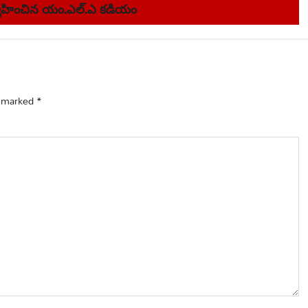
ర్వహించిన యం.ఎల్.ఎ కడియం
e marked
*