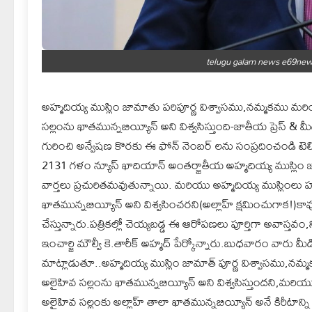
telugu galam news e69news
అహ్మదియ్య ముస్లిం జామాతు పరిపూర్ణ విశ్వాసము,నమ్మకము మరియ
సల్లంను ఖాతమున్నబియ్యీన్ అని విశ్వసిస్తుంది-జాతీయ ప్రెస్ & మీ
గురించి అన్వేషణ కొరకు ఈ ఫోన్ నెంబర్ లను సంప్రదించండి టెల
2131 గళం న్యూస్ ఖాదియాన్ అంతర్జాతీయ అహ్మదియ్య ముస్లిం జమా
వార్తలు ప్రచురితమవుతున్నాయి. మరియు అహ్మదియ్య ముస్లింలు హ
ఖాతమున్నబియ్యీన్ అని విశ్వసించరని(అల్లాహ్ క్షమించుగాక!)క
చేస్తున్నారు.పత్రికల్లో చెయ్యబడ్డ ఈ ఆరోపణలు పూర్తిగా అవాస్
ఇంచార్జి మౌల్వీ కె.తారీక్ అహ్మద్ పేర్కోన్నారు.బుధవారం వార
మాట్లాడుతూ..అహ్మదియ్య ముస్లిం జామాత్ పూర్ణ విశ్వాసము,నమ్
అలైహివ సల్లంను ఖాతమున్నబియ్యీన్ అని విశ్వసిస్తుందని,మరియు వ
అలైహివ సల్లంకు అల్లాహ్ తాలా ఖాతమున్నబియ్యీన్ అనే కిరీటాన్ని ధ