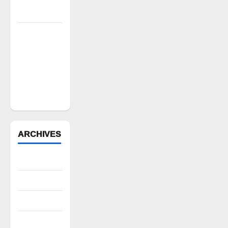
నిరసన”
ఆపదలో ఉన్న
కుటుంబానికి
చేయూత
ఫౌండేషన్
మానవతా
సహాయం
ARCHIVES
August 2026
July 2026
June 2026
May 2026