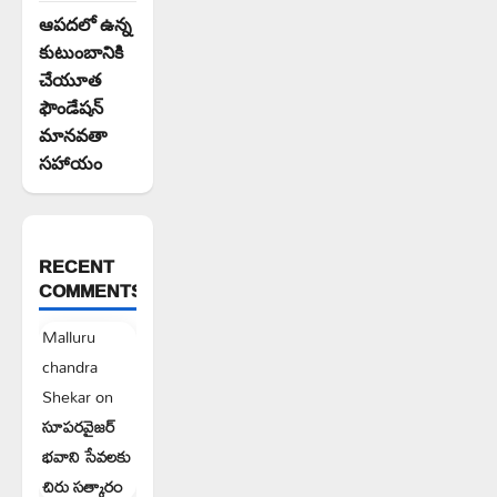
ఆపదలో ఉన్న
కుటుంబానికి
చేయూత
ఫౌండేషన్
మానవతా
సహాయం
RECENT
COMMENTS
Malluru
chandra
Shekar
on
సూపరవైజర్
భవాని సేవలకు
చిరు సత్కారం