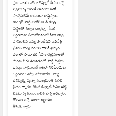
ప్రజా నాయకుడిగా డిప్యూటీ సీఎం భట్టి
విక్రమార్క గారితో పాదయాత్రలో
పాల్గొనడమే కాకుండా రాష్ట్రస్థాయి
కాంగ్రెస్ పార్టీ బలోపేతనికి కేంద్ర
పెద్దలతో నిత్యం చర్చిస్తూ.. కీలక
నిర్ణయాలు తీసుకోవడంలో కీలక పాత్ర
పోషించిన అమ్మ ఫౌండేషన్ అధినేత్రి
శ్రీమతి మల్లు నందిని గారికి ఖమ్మం
జిల్లాలో సామాజిక సేవ కార్యక్రమాలతో
మంచి పేరు ఉండడంతో పార్టీ పెద్దలు
ఖమ్మం పార్లమెంట్ బరిలో నిలిపేందుకు
నిర్ణయించినట్లు సమాచారం.. రాష్ట్ర
భవిష్యత్తు దృష్ట్యా ముఖ్యమంత్రి పదవి
సైతం త్యాగం చేసిన డిప్యూటీ సీఎం భట్టి
విక్రమార్క కుటుంబానికి పార్టీ అధిష్టానం
గౌరవం ఇచ్చే దిశగా నిర్ణయం
తీసుకున్నారు.