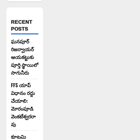
RECENT
POSTS
ఘనపూర్
రిజర్వాయర్
ఆయకట్టుకు
పూర్తి స్థాయిలో
సాగునీరు
FFS యాప్
విధానం రద్దు
చేయాలి:
మోరంపూడి
వెంకటేశ్వరరా
వు
కూటమి