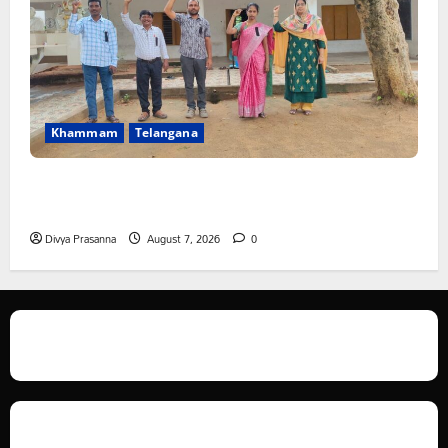
Khammam
Telangana
పీఆర్సీ సమస్యల పరిష్కారానికి నల్ల బ్యాడ్జీలతో ఉపాధ్యాయుల
నిరసన”
Divya Prasanna
August 7, 2026
0
We love WordPress and we are here to provide you with professional