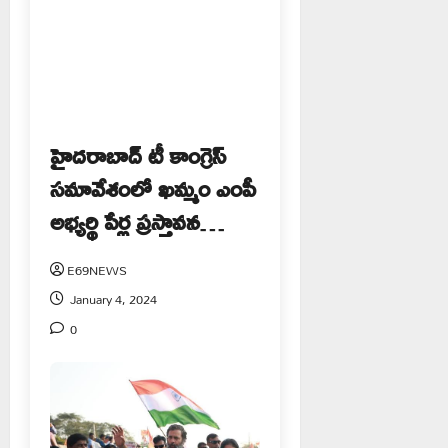
హైదరాబాద్ టీ కాంగ్రెస్
సమావేశంలో ఖమ్మం ఎంపీ
అభ్యర్థి పేర్ల ప్రస్తావన…
E69NEWS
January 4, 2024
0