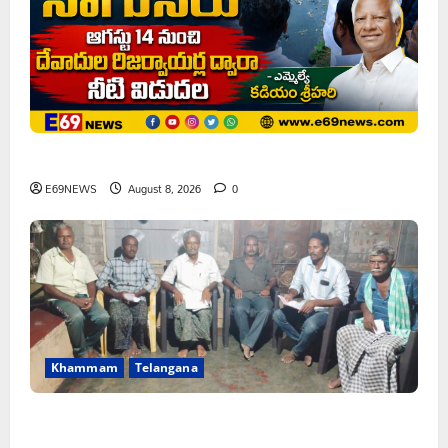
ఘనపూర్ రిజర్వాయర్ ఆయకట్టుకు పూర్తి స్థాయిలో సాగునీరు
E69NEWS
August 8, 2026
0
Khammam
Telangana
FFS యాప్ విధానం రద్దు చేయాలి: మోరంపూడి
వెంకటేశ్వరరావు