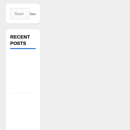
Search
for:
RECENT
POSTS
ఘనపూర్
రిజర్వాయర్
ఆయకట్టుకు
పూర్తి స్థాయిలో
సాగునీరు
FFS యాప్
విధానం రద్దు
చేయాలి:
మోరంపూడి
వెంకటేశ్వరరావు