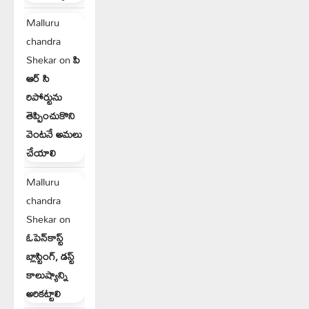
Malluru
chandra
Shekar
on
పి
ఆర్ సి
రిపోర్టును
తెప్పించుకొని
వెంటనే అమలు
చేయాలి
Malluru
chandra
Shekar
on
ఓపెన్‌కాస్ట్
బ్లాస్టింగ్, డస్ట్
కాలుష్యాన్ని
అరికట్టాలి