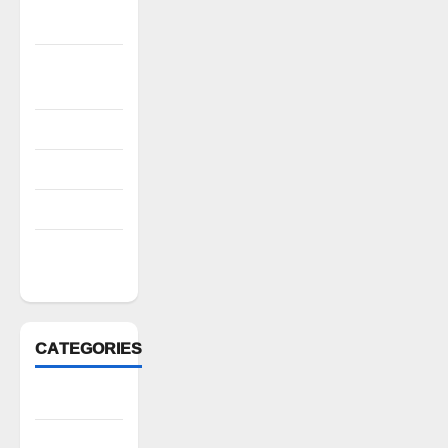
2022
October
2022
August 2022
July 2022
March 2022
February
2022
CATEGORIES
Anantapur
Andhra