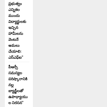
ప్రభుత్వం
ఎన్నికల
ముందు
విద్యార్థులకు
ఇచ్చిన
హామీలను
వెంటనే
అమలు
చేయాలి:
ఎస్ఎఫ్ఐ”
పీఆర్సీ
సమస్యల
పరిష్కారానికి
నల్ల
బ్యాడ్జీలతో
ఉపాధ్యాయు
ల నిరసన”