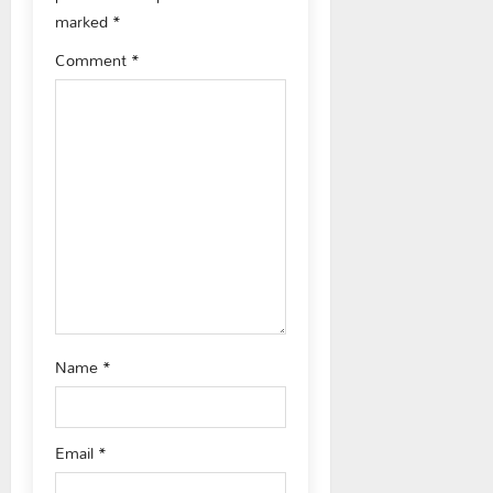
g
marked
*
Comment
*
a
t
i
o
n
Name
*
Email
*