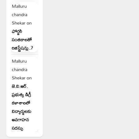
Malluru
chandra
Shekar
on
ఫోర్జరీ
సంతకాలతో
రిజిస్ట్రేషన్లు..?
Malluru
chandra
Shekar
on
జె.వి.ఆర్.
ప్రభుత్వ డిగ్రీ
కళాశాలలో
విద్యార్థులకు
అవగాహన
సదస్సు