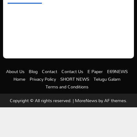
See latest Trump and Biden polling of America
Electric trains in Ukrainian cities
A volcano is erupting again in Japan
A healthy diet is always better than dieting.
About Us
Blog
Contact
Contact Us
E Paper
E69NEWS
Home
Privacy Policy
SHORT NEWS
Telugu Galam
Terms and Conditions
Copyright © All rights reserved.
|
MoreNews
by AF themes.