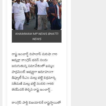
KHAMMAM MP NEWS BHATTI
NEWS
రాష్ట్ర ఇంచార్జ్ దిపాదాస్ మనిషా గారి
అధ్యక్షా కాంగ్రెస్ భవన్ నందు
జరుగుతున్న సమావేశంలో ఖమ్మం
పార్లమెంట్ అభ్యర్థిగా అనూహంగా
డిప్యూటీ సీఎం మల్లు భట్టి విక్రమార్క
సతీమణి మల్లు భట్టి నందిని గారిని
తెరమీదకి తెచ్చిన రాష్ట్ర ఇంచార్జ్..
కాంగ్రెస్ పార్టీ విజయానికే రాష్ట్రస్థాయిలో