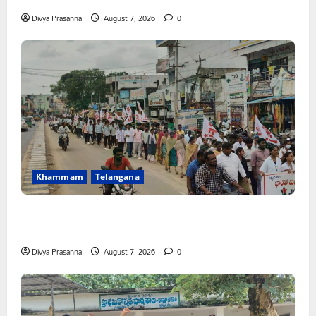
Divya Prasanna
August 7, 2026
0
Khammam
Telangana
కూటమి ప్రభుత్వం ఎన్నికల ముందు విద్యార్థులకు ఇచ్చిన హామీలను
వెంటనే అమలు చేయాలి: ఎస్ఎఫ్ఐ”
Divya Prasanna
August 7, 2026
0