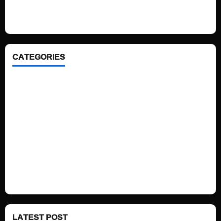
looking WordPress themes so that you can take your website one step
ahead. We focus on simplicity, elegant design and clean code.
CATEGORIES
Home
Sports
Politics
Technology
Fashion
Health
LATEST POST