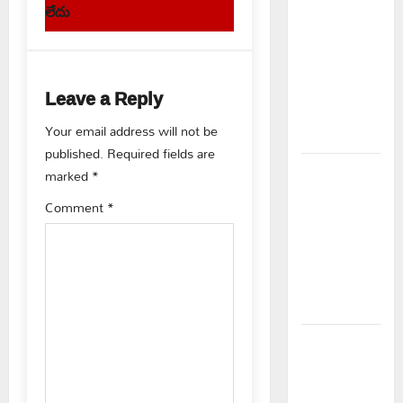
విద్యార్థులకు
t
లేదు
ఇచ్చిన
n
హామీలను
వెంటనే
a
అమలు
Leave a Reply
చేయాలి:
v
Your email address will not be
ఎస్ఎఫ్ఐ”
published.
Required fields are
i
పీఆర్సీ
marked
*
g
సమస్యల
Comment
*
పరిష్కారానికి
a
నల్ల
బ్యాడ్జీలతో
t
ఉపాధ్యాయుల
i
నిరసన”
ఆపదలో ఉన్న
o
కుటుంబానికి
n
చేయూత