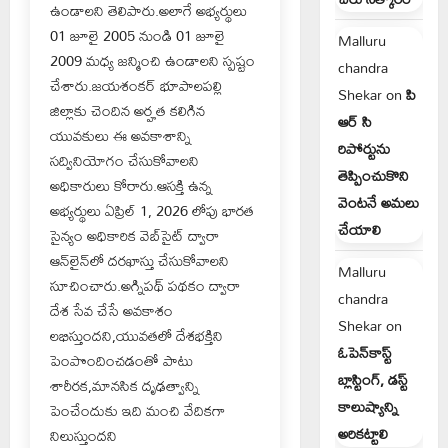
ఉండాలని తెలిపారు.అలాగే అభ్యర్థులు
01 జూలై 2005 నుండి 01 జూలై
Malluru
2009 మధ్య జన్మించి ఉండాలని స్పష్టం
chandra
చేశారు.జయశంకర్ భూపాలపల్లి
Shekar
on
పి
జిల్లాకు చెందిన అర్హత కలిగిన
ఆర్ సి
యువకులు ఈ అవకాశాన్ని
రిపోర్టును
సద్వినియోగం చేసుకోవాలని
తెప్పించుకొని
అధికారులు కోరారు.ఆసక్తి ఉన్న
వెంటనే అమలు
అభ్యర్థులు ఏప్రిల్ 1, 2026 లోపు భారత
చేయాలి
సైన్యం అధికారిక వెబ్‌సైట్ ద్వారా
ఆన్‌లైన్‌లో దరఖాస్తు చేసుకోవాలని
Malluru
సూచించారు.అగ్నిపథ్ పథకం ద్వారా
chandra
దేశ సేవ చేసే అవకాశం
Shekar
on
లభిస్తుందని,యువతలో దేశభక్తిని
ఓపెన్‌కాస్ట్
పెంపొందించడంతో పాటు
బ్లాస్టింగ్, డస్ట్
శారీరక,మానసిక దృఢత్వాన్ని
కాలుష్యాన్ని
పెంచేందుకు ఇది మంచి వేదికగా
అరికట్టాలి
నిలుస్తుందని