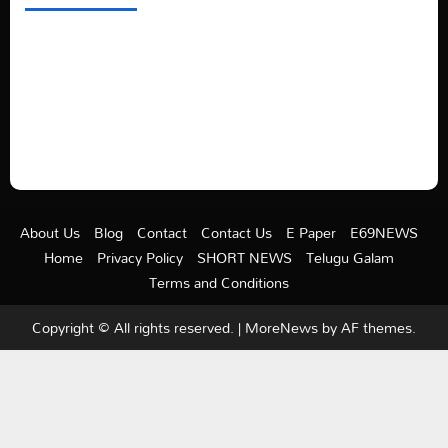
See latest Trump and Biden polling of America
Electric trains in Ukrainian cities
A volcano is erupting again in Japan
A healthy diet is always better than dieting.
About Us
Blog
Contact
Contact Us
E Paper
E69NEWS
Home
Privacy Policy
SHORT NEWS
Telugu Galam
Terms and Conditions
Copyright © All rights reserved.
|
MoreNews
by AF themes.