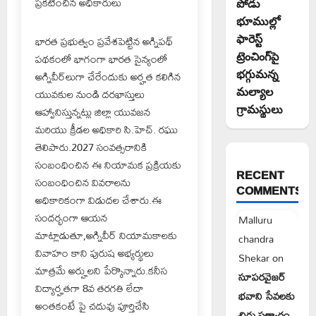
ప్రకటించిన అధికారులు
పోడు
భూముల్లో
ఫారెస్ట్
భారత ప్రభుత్వం ప్రవేశపెట్టిన అగ్నిపథ్
ట్రెంచింగ్‌పై
పథకంలో భాగంగా భారత సైన్యంలో
భగ్గుమన్న
అగ్నివీర్‌లుగా చేరేందుకు అర్హత కలిగిన
మల్యాల
యువకుల నుండి దరఖాస్తులు
గ్రామస్థులు
ఆహ్వానిస్తున్నట్లు జిల్లా యువజన
మరియు క్రీడల అధికారి సి.హెచ్. రఘు
తెలిపారు.2027 సంవత్సరానికి
సంబంధించిన ఈ నియామక ప్రక్రియకు
RECENT
సంబంధించిన వివరాలను
COMMENTS
అధికారికంగా విడుదల చేశారు.ఈ
సందర్భంగా ఆయన
Malluru
మాట్లాడుతూ,అగ్నివీర్ నియామకాలకు
chandra
వివాహం కాని పురుష అభ్యర్థులు
Shekar
on
మాత్రమే అర్హులని పేర్కొన్నారు.కనీస
సూపరవైజర్
విద్యార్హతగా 8వ తరగతి లేదా
భవాని సేవలకు
అంతకంటే పై చదువు పూర్తిచేసి
చిరు సత్కారం