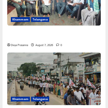
Khammam
Telangana
FFS యాప్ విధానం రద్దు చేయాలి: మోరంపూడి
వెంకటేశ్వరరావు
Divya Prasanna
August 7, 2026
0
Khammam
Telangana