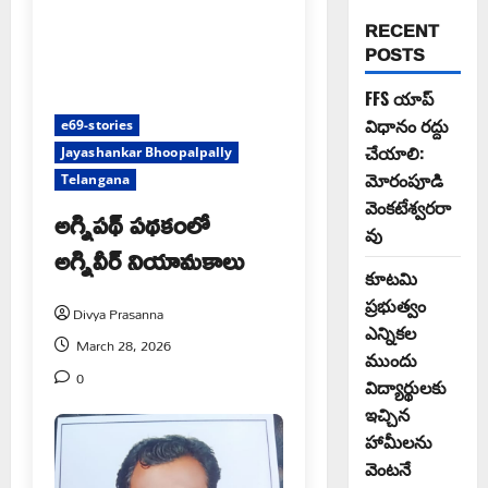
RECENT
POSTS
FFS యాప్
విధానం రద్దు
e69-stories
చేయాలి:
Jayashankar Bhoopalpally
మోరంపూడి
Telangana
వెంకటేశ్వరరా
అగ్నిపథ్ పథకంలో
వు
అగ్నివీర్ నియామకాలు
కూటమి
ప్రభుత్వం
Divya Prasanna
ఎన్నికల
March 28, 2026
ముందు
0
విద్యార్థులకు
ఇచ్చిన
హామీలను
వెంటనే