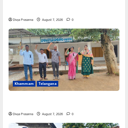
కూటమి ప్రభుత్వం ఎన్నికల ముందు విద్యార్థులకు ఇచ్చిన హామీలను
వెంటనే అమలు చేయాలి: ఎస్ఎఫ్ఐ”
Divya Prasanna
August 7, 2026
0
Khammam
Telangana
పీఆర్సీ సమస్యల పరిష్కారానికి నల్ల బ్యాడ్జీలతో ఉపాధ్యాయుల
నిరసన”
Divya Prasanna
August 7, 2026
0