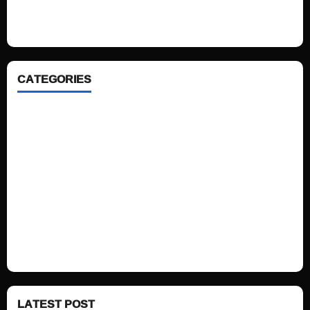
looking WordPress themes so that you can take your website one step
ahead. We focus on simplicity, elegant design and clean code.
CATEGORIES
Home
Sports
Politics
Technology
Fashion
Health
LATEST POST