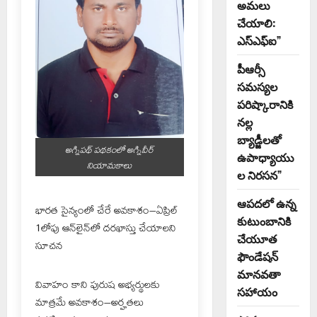
అమలు
చేయాలి:
ఎస్ఎఫ్ఐ”
పీఆర్సీ
సమస్యల
పరిష్కారానికి
నల్ల
బ్యాడ్జీలతో
అగ్నిపథ్ పథకంలో అగ్నివీర్
ఉపాధ్యాయు
నియామకాలు
ల నిరసన”
ఆపదలో ఉన్న
భారత సైన్యంలో చేరే అవకాశం–ఏప్రిల్
కుటుంబానికి
1లోపు ఆన్‌లైన్‌లో దరఖాస్తు చేయాలని
చేయూత
సూచన
ఫౌండేషన్
మానవతా
వివాహం కాని పురుష అభ్యర్థులకు
సహాయం
మాత్రమే అవకాశం–అర్హతలు