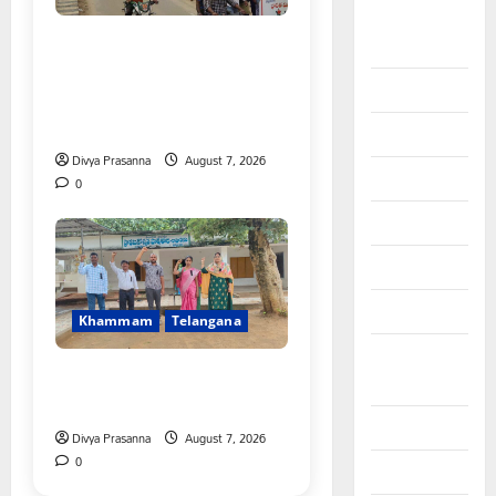
September
కూటమి ప్రభుత్వం ఎన్నికల ముందు
2025
విద్యార్థులకు ఇచ్చిన హామీలను
August 2025
వెంటనే అమలు చేయాలి:
ఎస్ఎఫ్ఐ”
July 2025
Divya Prasanna
August 7, 2026
June 2025
0
May 2025
April 2025
March 2025
Khammam
Telangana
September
పీఆర్సీ సమస్యల పరిష్కారానికి నల్ల
2024
బ్యాడ్జీలతో ఉపాధ్యాయుల నిరసన”
August 2024
Divya Prasanna
August 7, 2026
0
July 2024