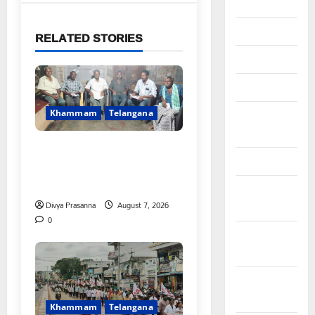
June 2026
May 2026
RELATED STORIES
April 2026
March 2026
February
Khammam
Telangana
2026
FFS యాప్ విధానం రద్దు
January 2026
చేయాలి: మోరంపూడి
వెంకటేశ్వరరావు
December
Divya Prasanna
August 7, 2026
2025
0
November
2025
October
2025
Khammam
Telangana