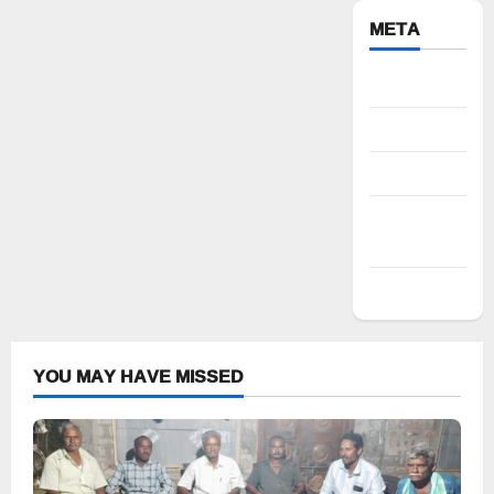
META
Register
Log in
Entries feed
Comments
feed
WordPress.org
YOU MAY HAVE MISSED