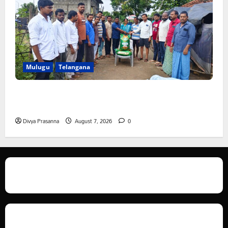
Mulugu
Telangana
ఆపదలో ఉన్న కుటుంబానికి చేయూత ఫౌండేషన్ మానవతా
సహాయం
Divya Prasanna
August 7, 2026
0
We love WordPress and we are here to provide you with professional