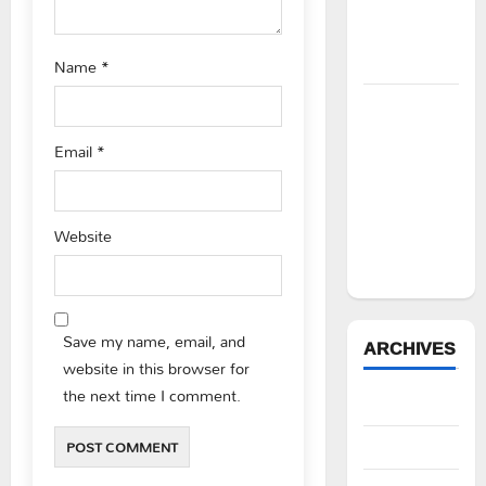
ఫౌండేషన్
మానవతా
సహాయం
Name
*
పోడు
భూముల్లో
Email
*
ఫారెస్ట్
ట్రెంచింగ్‌పై
భగ్గుమన్న
Website
మల్యాల
గ్రామస్థులు
Save my name, email, and
ARCHIVES
website in this browser for
the next time I comment.
August 2026
July 2026