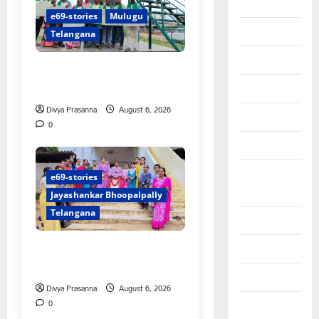
August 2025
e69-stories
Mulugu
July 2025
Telangana
June 2025
చలో ఐటీడీఏ ఏటూరునాగారం
ముట్టడికి శంఖారావం
May 2025
Divya Prasanna
August 6, 2026
April 2025
0
March 2025
September
e69-stories
2024
Jayashankar Bhoopalpally
Telangana
August 2024
ప్రొఫెసర్ జయశంకర్ కు ఘన
July 2024
నివాళి
June 2024
Divya Prasanna
August 6, 2026
0
May 2024