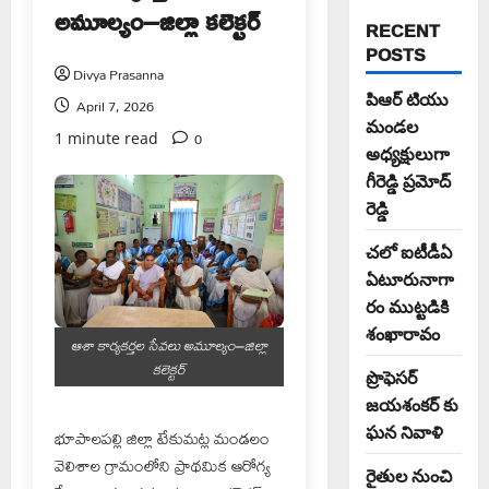
అమూల్యం–జిల్లా కలెక్టర్
RECENT
POSTS
Divya Prasanna
పిఆర్ టియు
April 7, 2026
మండల
0
1 minute read
అధ్యక్షులుగా
గీరెడ్డి ప్రమోద్
రెడ్డి
చలో ఐటీడీఏ
ఏటూరునాగా
రం ముట్టడికి
శంఖారావం
ఆశా కార్యకర్తల సేవలు అమూల్యం–జిల్లా
కలెక్టర్
ప్రొఫెసర్
జయశంకర్ కు
ఘన నివాళి
భూపాలపల్లి జిల్లా టేకుమట్ల మండలం
వెలిశాల గ్రామంలోని ప్రాథమిక ఆరోగ్య
రైతుల నుంచి