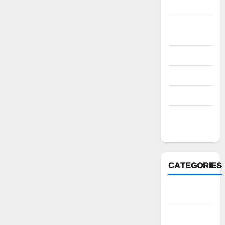
2022
October
2022
August 2022
July 2022
March 2022
February
2022
CATEGORIES
Anantapur
Andhra
Pradesh