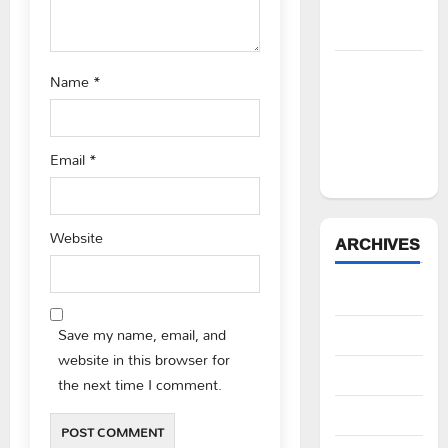
సీపీఎం
n
డిమాండ్
పేద వర్గాల
Name
*
సంక్షేమానికి
కాంగ్రెస్
ప్రభుత్వం పెద్ద
Email
*
పీట
Website
ARCHIVES
August 2026
Save my name, email, and
July 2026
website in this browser for
June 2026
the next time I comment.
May 2026