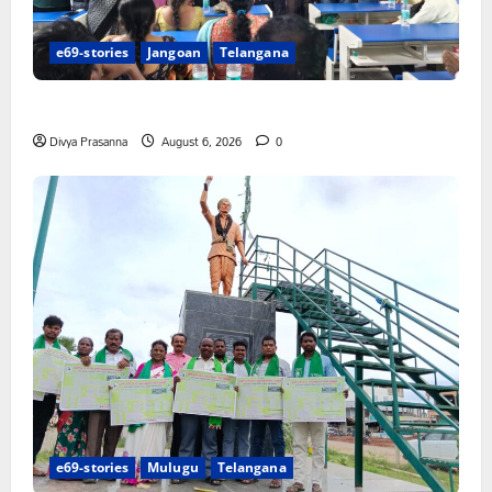
e69-stories
Jangoan
Telangana
పిఆర్ టియు మండల అధ్యక్షులుగా గీరెడ్డి ప్రమోద్ రెడ్డి
Divya Prasanna
August 6, 2026
0
e69-stories
Mulugu
Telangana