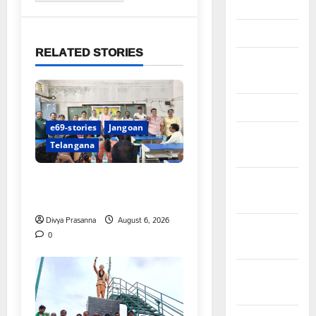
April 2026
March 2026
RELATED STORIES
February
2026
January 2026
e69-stories
Jangoan
December
Telangana
2025
పిఆర్ టియు మండల అధ్యక్షులుగా
November
గీరెడ్డి ప్రమోద్ రెడ్డి
2025
Divya Prasanna
August 6, 2026
October
0
2025
September
2025