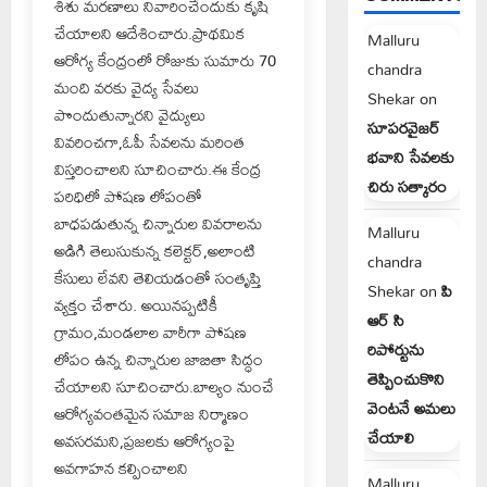
శిశు మరణాలు నివారించేందుకు కృషి
చేయాలని ఆదేశించారు.ప్రాథమిక
Malluru
ఆరోగ్య కేంద్రంలో రోజుకు సుమారు 70
chandra
మంది వరకు వైద్య సేవలు
Shekar
on
పొందుతున్నారని వైద్యులు
సూపరవైజర్
వివరించగా,ఓపీ సేవలను మరింత
భవాని సేవలకు
విస్తరించాలని సూచించారు.ఈ కేంద్ర
చిరు సత్కారం
పరిధిలో పోషణ లోపంతో
బాధపడుతున్న చిన్నారుల వివరాలను
Malluru
అడిగి తెలుసుకున్న కలెక్టర్,అలాంటి
chandra
కేసులు లేవని తెలియడంతో సంతృప్తి
Shekar
on
పి
వ్యక్తం చేశారు. అయినప్పటికీ
ఆర్ సి
గ్రామం,మండలాల వారీగా పోషణ
రిపోర్టును
లోపం ఉన్న చిన్నారుల జాబితా సిద్ధం
తెప్పించుకొని
చేయాలని సూచించారు.బాల్యం నుంచే
వెంటనే అమలు
ఆరోగ్యవంతమైన సమాజ నిర్మాణం
చేయాలి
అవసరమని,ప్రజలకు ఆరోగ్యంపై
అవగాహన కల్పించాలని
Malluru