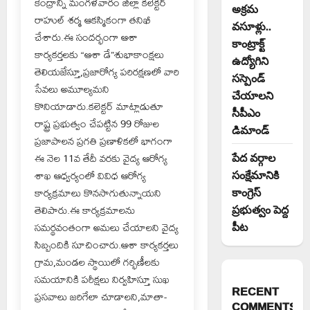
కేంద్రాన్ని మంగళవారం జిల్లా కలెక్టర్
అక్రమ
రాహుల్ శర్మ ఆకస్మికంగా తనిఖీ
వసూళ్లు..
చేశారు.ఈ సందర్భంగా ఆశా
కాంట్రాక్ట్
కార్యకర్తలకు “ఆశా డే”శుభాకాంక్షలు
ఉద్యోగిని
తెలియజేస్తూ,ప్రజారోగ్య పరిరక్షణలో వారి
సస్పెండ్
సేవలు అమూల్యమని
చేయాలని
కొనియాడారు.కలెక్టర్ మాట్లాడుతూ
సీపీఎం
రాష్ట్ర ప్రభుత్వం చేపట్టిన 99 రోజుల
డిమాండ్
ప్రజాపాలన ప్రగతి ప్రణాళికలో భాగంగా
ఈ నెల 11వ తేదీ వరకు వైద్య ఆరోగ్య
పేద వర్గాల
శాఖ ఆధ్వర్యంలో వివిధ ఆరోగ్య
సంక్షేమానికి
కార్యక్రమాలు కొనసాగుతున్నాయని
కాంగ్రెస్
తెలిపారు.ఈ కార్యక్రమాలను
ప్రభుత్వం పెద్ద
సమర్థవంతంగా అమలు చేయాలని వైద్య
పీట
సిబ్బందికి సూచించారు.ఆశా కార్యకర్తలు
గ్రామ,మండల స్థాయిలో గర్భిణీలకు
సమయానికి పరీక్షలు నిర్వహిస్తూ సుఖ
RECENT
ప్రసవాలు జరిగేలా చూడాలని,మాతా-
COMMENTS