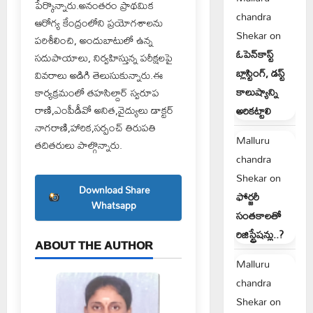
పేర్కొన్నారు.అనంతరం ప్రాథమిక
chandra
ఆరోగ్య కేంద్రంలోని ప్రయోగశాలను
Shekar
on
పరిశీలించి, అందుబాటులో ఉన్న
ఓపెన్‌కాస్ట్
సదుపాయాలు, నిర్వహిస్తున్న పరీక్షలపై
బ్లాస్టింగ్, డస్ట్
వివరాలు అడిగి తెలుసుకున్నారు.ఈ
కాలుష్యాన్ని
కార్యక్రమంలో తహసిల్దార్ స్వరూప
రాణి,ఎంపీడీవో అనిత,వైద్యులు డాక్టర్
అరికట్టాలి
నాగరాణి,హారిక,సర్పంచ్ తిరుపతి
Malluru
తదితరులు పాల్గొన్నారు.
chandra
Shekar
on
Download Share
ఫోర్జరీ
Whatsapp
సంతకాలతో
రిజిస్ట్రేషన్లు..?
ABOUT THE AUTHOR
Malluru
chandra
Shekar
on