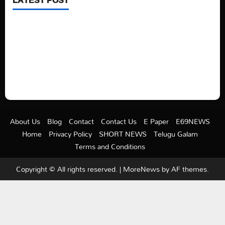
See latest Trump and Biden polling of America
Electric trains in Ukrainian cities
A volcano is erupting again in Japan
A healthy diet is always better than dieting.
About Us
Blog
Contact
Contact Us
E Paper
E69NEWS
Home
Privacy Policy
SHORT NEWS
Telugu Galam
Terms and Conditions
Copyright © All rights reserved.
|
MoreNews
by AF themes.