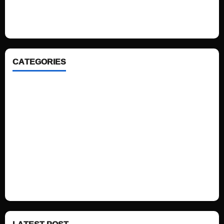
looking WordPress themes so that you can take your website one step
ahead. We focus on simplicity, elegant design and clean code.
CATEGORIES
Home
Sports
Politics
Technology
Fashion
Health
LATEST POST