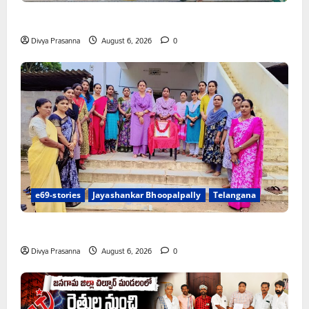
చలో ఐటీడీఏ ఏటూరునాగారం ముట్టడికి శంఖారావం
Divya Prasanna
August 6, 2026
0
e69-stories
Jayashankar Bhoopalpally
Telangana
ప్రొఫెసర్ జయశంకర్ కు ఘన నివాళి
Divya Prasanna
August 6, 2026
0