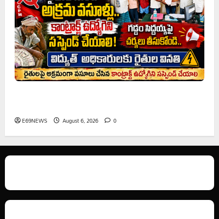
రైతుల నుంచి అక్రమ వసూళ్లు.. కాంట్రాక్ట్ ఉద్యోగిని సస్పెండ్
చేయాలని సీపీఎం డిమాండ్
E69NEWS
August 6, 2026
0
We love WordPress and we are here to provide you with professional