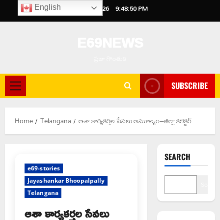
Skip
August 6, 2026
9:48:51 PM
English
to
content
E69NEWS
ప్రజా గొంతుక
SUBSCRIBE
Primary
Menu
Home
Telangana
ఆశా కార్యకర్తల సేవలు అమూల్యం–జిల్లా కలెక్టర్
SEARCH
e69-stories
Jayashankar Bhoopalpally
Search
Telangana
ఆశా కార్యకర్తల సేవలు