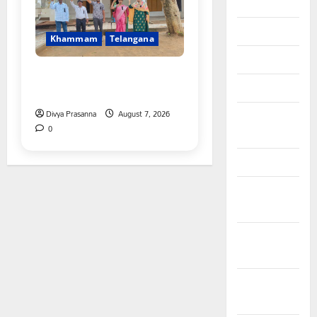
June 2026
May 2026
Khammam
Telangana
April 2026
పీఆర్సీ సమస్యల పరిష్కారానికి నల్ల
March 2026
బ్యాడ్జీలతో ఉపాధ్యాయుల నిరసన”
Divya Prasanna
August 7, 2026
February
0
2026
January 2026
December
2025
November
2025
October
2025