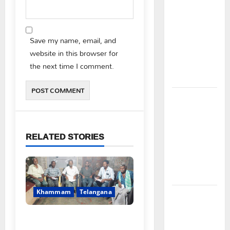
విద్యార్థులకు
ఇచ్చిన
హామీలను
వెంటనే
Save my name, email, and
అమలు
website in this browser for
చేయాలి:
the next time I comment.
ఎస్ఎఫ్ఐ”
పీఆర్సీ
సమస్యల
పరిష్కారానికి
RELATED STORIES
నల్ల
బ్యాడ్జీలతో
ఉపాధ్యాయుల
నిరసన”
Khammam
Telangana
ఆపదలో ఉన్న
కుటుంబానికి
FFS యాప్ విధానం రద్దు
చేయూత