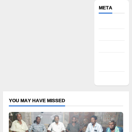
META
Register
Log in
Entries feed
Comments
feed
WordPress.org
YOU MAY HAVE MISSED