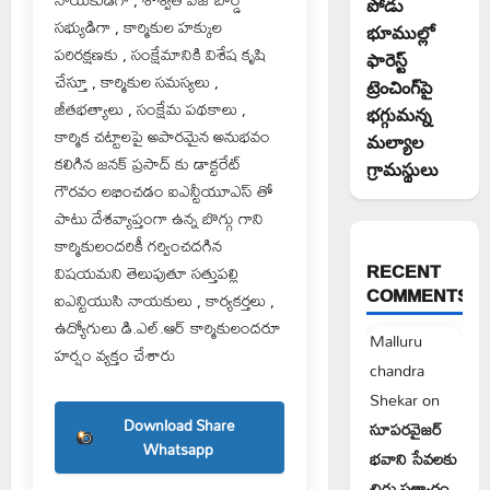
పోడు
సభ్యుడిగా , కార్మికుల హక్కుల
భూముల్లో
పరిరక్షణకు , సంక్షేమానికి విశేష కృషి
ఫారెస్ట్
చేస్తూ , కార్మికుల సమస్యలు ,
ట్రెంచింగ్‌పై
జీతభత్యాలు , సంక్షేమ పథకాలు ,
భగ్గుమన్న
కార్మిక చట్టాలపై అపారమైన అనుభవం
మల్యాల
కలిగిన జనక్ ప్రసాద్ కు డాక్టరేట్
గ్రామస్థులు
గౌరవం లభించడం ఐఎన్టీయూఎస్ తో
పాటు దేశవ్యాప్తంగా ఉన్న బొగ్గు గాని
కార్మికులందరికీ గర్వించదగిన
RECENT
విషయమని తెలుపుతూ సత్తుపల్లి
COMMENTS
ఐఎన్టియుసి నాయకులు , కార్యకర్తలు ,
ఉద్యోగులు డి.ఎల్.ఆర్ కార్మికులందరూ
Malluru
హర్షం వ్యక్తం చేశారు
chandra
Shekar
on
Download Share
సూపరవైజర్
Whatsapp
భవాని సేవలకు
చిరు సత్కారం