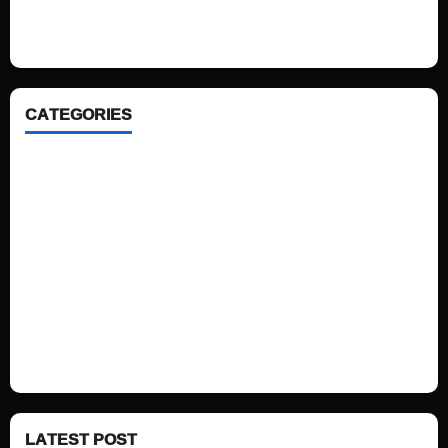
looking WordPress themes so that you can take your website one step
ahead. We focus on simplicity, elegant design and clean code.
CATEGORIES
Home
Sports
Politics
Technology
Fashion
Health
LATEST POST