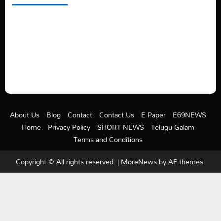
See latest Trump and Biden polling of America
Electric trains in Ukrainian cities
A volcano is erupting again in Japan
A healthy diet is always better than dieting.
About Us
Blog
Contact
Contact Us
E Paper
E69NEWS
Home
Privacy Policy
SHORT NEWS
Telugu Galam
Terms and Conditions
Copyright © All rights reserved.
|
MoreNews
by AF themes.