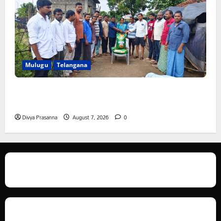
Mulugu
Telangana
ఆపదలో ఉన్న కుటుంబానికి చేయూత ఫౌండేషన్ మానవతా
సహాయం
Divya Prasanna
August 7, 2026
0
We love WordPress and we are here to provide you with professional