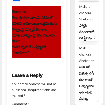
Malluru
P
Previous:
chandra
తెలుగు గళం న్యూస్ కథనంతో
Shekar
on
o
కదిలిన అధికారులు-అక్రమ కలప
ఫోర్జరీ
s
నిల్వలపై ఎస్సార్ కళాశాల
సంతకాలతో
యాజమాన్యం పై కేసు నమోదు
రిజిస్ట్రేషన్లు..?
t
Next:
వసతి గృహాలే నిర్లక్ష్యానికి
Malluru
n
నిలయాలా?
chandra
a
Shekar
on
జె.వి.ఆర్.
v
ప్రభుత్వ డిగ్రీ
Leave a Reply
i
కళాశాలలో
Your email address will not be
విద్యార్థులకు
g
published.
Required fields are
అవగాహన
marked
*
సదస్సు
a
Comment
*