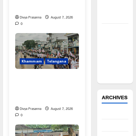
చేయాలి: మోరంపూడి
ఫౌండేషన్
వెంకటేశ్వరరావు
మానవతా
సహాయం
Divya Prasanna
August 7, 2026
0
పోడు
భూముల్లో
ఫారెస్ట్
ట్రెంచింగ్‌పై
భగ్గుమన్న
Khammam
Telangana
మల్యాల
గ్రామస్థులు
కూటమి ప్రభుత్వం ఎన్నికల ముందు
విద్యార్థులకు ఇచ్చిన హామీలను
వెంటనే అమలు చేయాలి:
ARCHIVES
ఎస్ఎఫ్ఐ”
Divya Prasanna
August 7, 2026
August 2026
0
July 2026