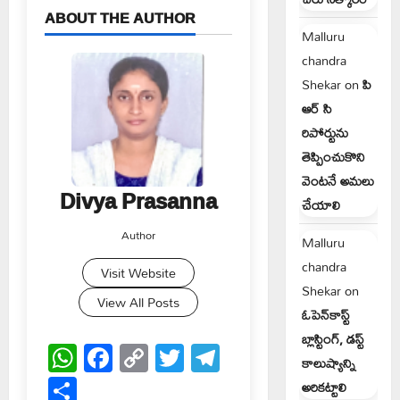
ABOUT THE AUTHOR
Malluru
chandra
Shekar
on
పి
ఆర్ సి
రిపోర్టును
తెప్పించుకొని
వెంటనే అమలు
Divya Prasanna
చేయాలి
Author
Malluru
chandra
Visit Website
Shekar
on
View All Posts
ఓపెన్‌కాస్ట్
బ్లాస్టింగ్, డస్ట్
WhatsApp
Facebook
Copy
Twitter
Telegram
కాలుష్యాన్ని
Link
Share
అరికట్టాలి