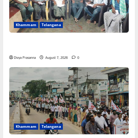
Khammam
Telangana
FFS యాప్ విధానం రద్దు చేయాలి: మోరంపూడి
వెంకటేశ్వరరావు
Divya Prasanna
August 7, 2026
0
Khammam
Telangana