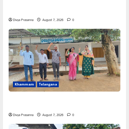
కూటమి ప్రభుత్వం ఎన్నికల ముందు విద్యార్థులకు ఇచ్చిన హామీలను
వెంటనే అమలు చేయాలి: ఎస్ఎఫ్ఐ”
Divya Prasanna
August 7, 2026
0
Khammam
Telangana
పీఆర్సీ సమస్యల పరిష్కారానికి నల్ల బ్యాడ్జీలతో ఉపాధ్యాయుల
నిరసన”
Divya Prasanna
August 7, 2026
0