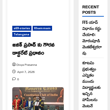
RECENT
POSTS
FFS యాప్
విధానం రద్దు
e69-stories
Khammam
చేయాలి:
Telangana
మోరంపూడి
జనక్ ప్రసాద్ కు గౌరవ
వెంకటేశ్వరరా
డాక్టరేట్ ప్రధానం
వు
కూటమి
Divya Prasanna
ప్రభుత్వం
April 7, 2026
ఎన్నికల
0
ముందు
విద్యార్థులకు
ఇచ్చిన
హామీలను
వెంటనే