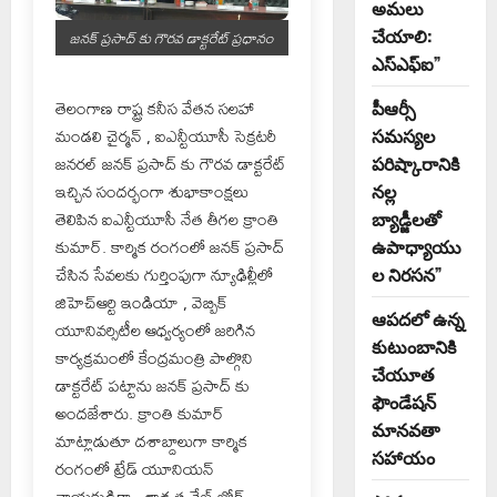
అమలు
చేయాలి:
జనక్ ప్రసాద్ కు గౌరవ డాక్టరేట్ ప్రధానం
ఎస్ఎఫ్ఐ”
తెలంగాణ రాష్ట్ర కనీస వేతన సలహా
పీఆర్సీ
మండలి చైర్మన్ , ఐఎన్టీయూసీ సెక్రటరీ
సమస్యల
జనరల్ జనక్ ప్రసాద్ కు గౌరవ డాక్టరేట్
పరిష్కారానికి
ఇచ్చిన సందర్భంగా శుభాకాంక్షలు
నల్ల
తెలిపిన ఐఎన్టీయూసీ నేత తీగల క్రాంతి
బ్యాడ్జీలతో
కుమార్. కార్మిక రంగంలో జనక్ ప్రసాద్
ఉపాధ్యాయు
చేసిన సేవలకు గుర్తింపుగా న్యూఢిల్లీలో
ల నిరసన”
జిహెచ్ఆర్టి ఇండియా , వెబ్బిక్
ఆపదలో ఉన్న
యూనివర్సిటీల ఆధ్వర్యంలో జరిగిన
కుటుంబానికి
కార్యక్రమంలో కేంద్రమంత్రి పాల్గొని
చేయూత
డాక్టరేట్ పట్టాను జనక్ ప్రసాద్ కు
ఫౌండేషన్
అందజేశారు. క్రాంతి కుమార్
మానవతా
మాట్లాడుతూ దశాబ్దాలుగా కార్మిక
సహాయం
రంగంలో ట్రేడ్ యూనియన్
నాయకుడిగా , శాశ్వత వేజ్ బోర్డ్